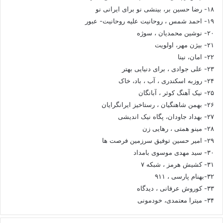
۱۸- رضا حسین بر، بینشی نو برای ایرانی نو
۱۹- احمد شمس ، روحانیت علیه روحانیت- عبور
۲۰- نوشین محمدیان ، سوژه
۲۱- بیژن مهر، اولویت
۲۲- امان، نینا
۲۳- علی جوادی ، برای دنیایی بهتر
۲۴- روزبه اسکندری ، آب ، باد، خاک
۲۵- نیک آهنگ کوثر ، آبانگان
۲۶- بهمن شاهنگیان ، رستاخیز ایرانگرایان
۲۷- بهداد جاودان، پگاه نیک اندیشی
۲۸- مینو همتی ، رهایی زن
۲۹- امیر حسین توفیق سرزمین فرصت ها
۳۰- سید مهدی موسوی بامداد
۳۱- کشیش هرمز ، شبکه ۷
۳۲-بهنام پارسی ، ۹۱۱
۳۳- کوروش عرفانی ، دیدگاه
۳۴- میترا معتمدی، خودمونی