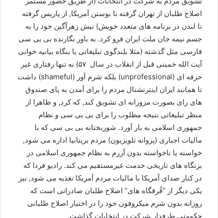
تشویق مردم به شرکت در انتخابات (از طریق حضور مستمر
اصلاح طلبان از تهران گرفته تا بوستن آمریکا, از پاریس گرفته
تا لندن در برنامه های متعدد خویش) نیش زهرآگین خود را به
جسم نیمه جان ملت ایران فرو کرد. به باور نگارنده بی بی سی
فارسی مثل گذشته (مثلا بلندگوی تبلیغاتی یا بنگاه بیانیه خوانی
آیت الله خمینی قبل از انقلاب در سال ۵۷) نه تنها رفتاری غیر
حرفه ای (unprofessional) بلکه شرم آور (shameful) داشت
تا همانند ایران اینترنشنال مردم را برای آمدن به پای صندوق
های رای بصورت مزورانه ای تشویق کند, که کرد, و ظاهرا از
منظر تبلیغاتی نتیجه مطلوب را برای بی بی سی و نظام
جمهوری اسلامی به بار آورد. شوربختانه بی بی سی که با
مالیات اجباری (پروانه تلویزیون) مردم بریتانیا اداره می شود,
خواسته یا ناخواسته بدون آزرم به نظام جمهوری اسلامی در
بزنگاه های تاریخی خدمت غیرمستقیم می کند. رادیو فردا که
در کنار صدای آمریکا با مالیات مردم آمریکا تغذیه می شود, نیز
یکی دیگر از “قُرقگاه های” اصلاح طلبان صادراتی است که
روزانه بدون شرم میکروفون خود را در اختیار اصلاح طلبانی
حکومتی طرفدار شرکت در انتخابات گذاشت.