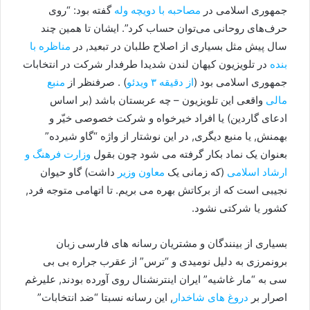
جمهوری اسلامی در
مصاحبه با دویچه وله
گفته بود: “روی
حرف‌های روحانی می‌توان حساب کرد”. ایشان تا همین چند
سال پیش مثل بسیاری از اصلاح طلبان در تبعید, در
مناظره با
بنده
در تلویزیون کیهان لندن شدیدا طرفدار شرکت در انتخابات
جمهوری اسلامی بود (
از دقیقه ٣ ویدئو
) . صرفنظر از
منبع
مالی
واقعی این تلویزیون – چه عربستان باشد (بر اساس
ادعای گاردین) یا افراد خیرخواه و شرکت خصوصی خیّر و
بهمنش, یا منبع دیگری, در این نوشتار از واژه “گاو شیرده”
بعنوان یک نماد بکار گرفته می شود چون بقول
وزارت فرهنگ و
ارشاد اسلامی
(که زمانی یک
معاون وزیر
داشت) گاو حیوان
نجیبی است که از برکاتش بهره می بریم. تا اتهامی متوجه فرد,
کشور یا شرکتی نشود.
بسیاری از بینندگان و مشتریان رسانه های فارسی زبان
برونمرزی به دلیل نومیدی و “ترس” از عقرب جراره بی بی
سی به “مار غاشیه” ایران اینترنشنال روی آورده بودند, علیرغم
اصرار بر
دروغ های شاخدار
, این رسانه نسبتا “ضد انتخابات”