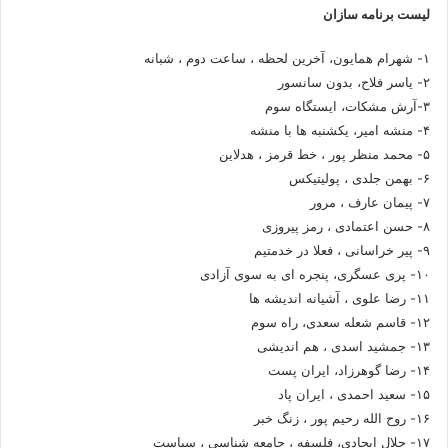
لیست برنامه سازان
۱- شهرام همایون، آخرین لحظه ، ساعت دوم ، شبانه
۲- یاسر فلاح، بدون سانسور
۳-آرش مشکات، ایستگاه سوم
۴- منشه امیر، یکشنبه ها با منشه
۵- محمد منظر پور ، خط قرمز ، هدلاین
۶- بهمن جلدی ، پولیتیکس
۷- پیمان عارف ، مرور
۸- حسن اعتمادی ، رمز پیروزی
۹- پیر خراسانی ، فعلا در خدمتیم
۱۰- پری عسگری، پنجره ای به سوی آزادی
۱۱- رضا علوی ، آشیانه اندیشه ها
۱۲- قاسم شعله سعدی، راه سوم
۱۳- جمشید اسدی ، هم اندیشی
۱۴- رضا گوهرزاد، ایران پست
۱۵- سعید احمدی ، ایران پاد
۱۶- روح الله رحیم پور ، زنگ خبر
۱۷- جلال ایجادی، فلسفه ، جامعه شناسی ، سیاست