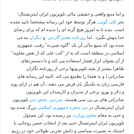
و اما منبع واقعی و حقیقی مالی تلویزیون ایران اینترنشنال؛
بجز
کلی گویی
, هرگز توسط خود این رسانه مشخصا تایید نشده
است. بنده تا به امروز هیچ گربه ای را ندیده ام که برای رضای
خدا موش بگیرد. اما
روزنامه معتبر گاردین
و
دیگران
مدعی
شده بود که منبع مالی آن یک “گاوه شیرده” رقیب جمهوری
اسلامی در منطقه است که نه از “حُب علی که از بغض معاویه”
از آن بعنوان ابزار فشار استفاده می کند و با دستمزدهای
ظاهرا بیشتر از بقیه تلویزیونها برخی از روزنامه نگاران
صادراتی ( و نه همه) را تطمیع می کند. البته این رسانه های
فارسی زبان به یکدیگر نان قرض می دهند ـ آن هم در ازای پوند
و دلار و یورو. برخی از مدیران و کارمندان این تلویزیون
صادراتی های بی بی سی هستند.
سردبیر بخش خبر
تلویزیون
ایران اینترنشنال در
سر سفره جمهوری اسلامی
بزرگ شده بود
و حتی به مقام
معاون وزارت
نیز رسیده بود. این مسئول
تلویزیون ایران اینترنشنال حتی بعد از انتخاب حسن روحانی با
استناد به بصیرت سیاسی و دانش تجربی طولانی خود در رژیم