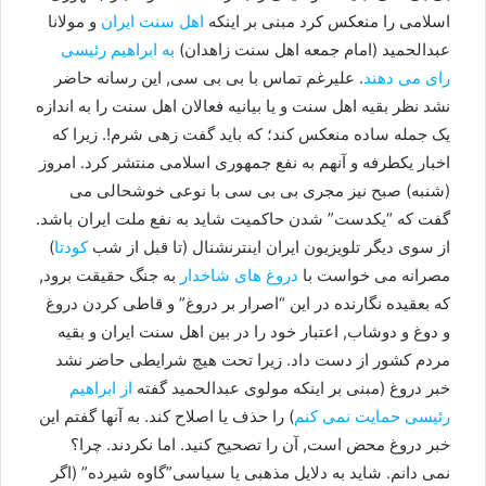
اسلامی را منعکس کرد مبنی بر اینکه
اهل سنت ایران
و مولانا
عبدالحمید (امام جمعه اهل سنت زاهدان)
به ابراهیم رئیسی
رای می دهند
. علیرغم تماس با بی بی سی, این رسانه حاضر
نشد نظر بقیه اهل سنت و یا بیانیه فعالان اهل سنت را به اندازه
یک جمله ساده منعکس کند؛ که باید گفت زهی شرم!. زیرا که
اخبار یکطرفه و آنهم به نفع جمهوری اسلامی منتشر کرد. امروز
(شنبه) صبح نیز مجری بی بی سی با نوعی خوشحالی می
گفت که “یکدست” شدن حاکمیت شاید به نفع ملت ایران باشد.
از سوی دیگر تلویزیون ایران اینترنشنال (تا قبل از شب
کودتا
)
مصرانه می خواست با
دروغ های شاخدار
به جنگ حقیقت برود,
که بعقیده نگارنده در این “اصرار بر دروغ” و قاطی کردن دروغ
و دوغ و دوشاب, اعتبار خود را در بین اهل سنت ایران و بقیه
مردم کشور از دست داد. زیرا تحت هیچ شرایطی حاضر نشد
خبر دروغ (مبنی بر اینکه مولوی عبدالحمید گفته
از ابراهیم
رئیسی حمایت نمی کنم
) را حذف یا اصلاح کند. به آنها گفتم این
خبر دروغ محض است, آن را تصحیح کنید. اما نکردند. چرا؟
نمی دانم. شاید به دلایل مذهبی یا سیاسی”گاوه شیرده” (اگر