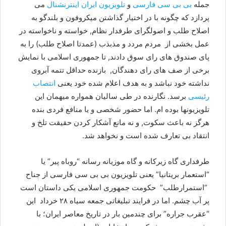
جمله
بی بی سی فارسی
و
تلویزیون ایران اینترنشنال
می
پردازد که چگونه با در اختیار گذاشتن میکروفون و بلندگو به
اصلاح طلب و اصولگرای طرفدار نظام, خواسته و ناخواسته در
عمل بخشی از مردم مردد و مذبذب (عمدتا اصلاح طلب) را به
پای صندوق های رای سوق دادند, تا جمهوری اسلامی با نمایش
برخی از صف های رای دهندگان, بازنده حداقل تتمه آبروی
نداشته خود نباشد و به هدف اعلام شده خود یعنی
انتصاب
رئیسی
برسد. نگارنده در طی سالیان همواره میهمان این
تلویزیونها بوده ام. اما حضور شخصی و یا منافع فردی بنده
هرگز نه باعث سکوت, و نه مانع آشکار کردن حقیقت تلخ و
انتقاد بی تعارف شده است و نخواهد شد.
طرفداری گاه زیرکانه و گاه موزیانه رسانه “روباه پیر” یا
“استعمار بریتانیا” یعنی تلویزیون بی بی سی فارسی از جناح
“استمرارطلب” حکومت جمهوری اسلامی یکی داستان است
پر آب چشم. اما در فرایند تبلیغاتی جمعه سیاه ۲٨ خرداد این
“عقرب جراره” برای چندمین بار در تاریخ معاصر ایران؛ با