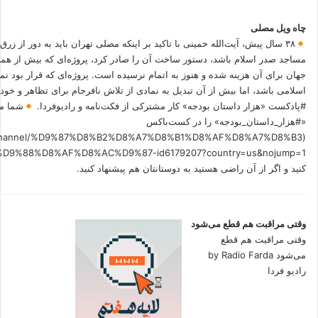
چاه ویل مصلی
۳۸ سال پیش، آیت‌الله خمینی با تاکید بر اینکه مصلی تهران باید به دور از زرق
مساجد صدر اسلام باشد، دستور ساخت آن را صادر کرد، پروژه‌ای که بیش از هم
جهان برای آن هزینه شده و هنوز به اتمام نرسیده است. پروژه‌ای که قرار بود نم
اسلامی باشد، اما بیش از آن تبدیل به نمادی از تلاش نافرجام برای تظاهر و خ
#پادکست «هزار داستان بودجه» کار مشترکی از فکت‌نامه و رادیوفردا.
شما می
«#هزار_داستان_بودجه» را در کست‌باکس
.fm/channel/%D9%87%D8%B2%D8%A7%D8%B1%D8%AF%D8%A7%D8%B3
کنید و اگر از آن راضی هستید به دوستانتان هم پیشنهاد کنید.
وقتی مراقبت هم قطع می‌شود
وقتی مراقبت هم قطع
می‌شود by Radio Farda
رادیو فردا