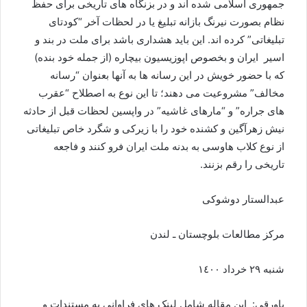
جمهوری اسلامی شده اند و در بزنگاه های تاریخی برای حفظ
نظام بصورت نیرنگ بازانه تبلیغ یا در لحظات آخر “کودتای
تبلیغاتی” کرده اند. این باید هشداری باشد برای ملت در بند و
اسیر ایران و بخصوص اپوزیسیون بیچاره (از جمله خود بنده)
که با حضور خویش در این رسانه ها به آنها بعنوان “رسانه
مخالف” مشروعیت می دهند؛ تا این نوع به اصطلاح “عقرب
های جراره” و “مارهای غاشیه” در واپسین لحظات قبل از حادثه
نیش زهرآگین و کشنده خود را با زیرکی و شگرد خاص تبلیغاتی
از نوع کلاب هاوسی به بدنه ملت ایران فرو کنند و فاجعه
تاریخی را رقم بزنند.
عبدالستار دوشوکی
مرکز مطالعات بلوچستان ـ لندن
شنبه ۲٩ خرداد ١٤٠٠
پاورقی: این مقاله شامل لینک های فراوانی به مستندات و