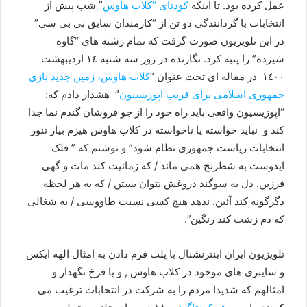
عمل کرده بود. تا اینکه
کودتای “کلاب هاوس
” شب پیش از
انتخابات با گردانندگی دو تن از “کارمندان سابق بی بی سی”
در این تلویزیون صورت گرفت که تمام رشته های “گاوه
شیرده” را پنبه کرد. نگارنده در روز سه شنبه ١٤ اردیبهشت
١٤٠٠ در مقاله ای تحت عنوان “
کلاب هاوس، زمین جدید بازی
جمهوری اسلامی برای فریب اپوزیسیون
” هشدار دادم که:
“اپوزیسیون واقعی باید راه خود را از جو فروشان گندم نما جدا
کند و نباید خواسته یا ناخواسته در کلاب هاوس هیزم بیار تنور
انتخابات ریاست جمهوری نظام شود” و نوشتم که ” فلک
ایدوست به شطرنج همی ماند / که زمانیت کند مات و گهی
فرزین. دل به سوگند دروغش نتوان بستن / که به هر لحظه
دگرگونه کند آئین. ندهد هیچ کسی نسبت طاووسی / به شغالی
که دم زشت کند رنگین”.
تلویزیون ایران اینترنشنال با پلت فرم دادن به امثال الهه ایکس
و سایبری های موجود در کلاب هاوس , و یا فرخ نگهدار و
امثالهم که شدیدا مردم را به شرکت در انتخابات ترغیب می