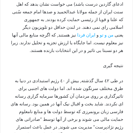
ادعای گاردین درست باشد) می خواست نشان بدهد که اهل
سنت ایران از جمله مولانا عبدالحمید و صدها امام جمعه سُنی
که علنا و قویا از رئیسی حمایت کرده بودند, به جمهوری
اسلامی رای نمی دهند. در لندن حداقل دو تلویزیون دیگر
یعنی
من و تو
و
ایران فردا
نیز هستند, که اگرچه منابع مالی آنها
نیز معلوم نیست. اما جایگاه یا ارزش تجزیه و تحلیل ندارند. زیرا
هر دو نسبتا بی تاثیر و در این انتخابات بازنده هستند.
نتیجه گیری
در طی ٤۲ سال گذشته, بیش از ٤٠ رژیم استبدادی در دنیا به
طرق مختلف سرنگون شده اند. اما دولت های اجنبی برای
تاثیرگذاری بر روی مردمان آن کشورها سرمایه گزاری رسانه
ای نکردند. شاید بخت و اقبال نیک آنها در همین بود. رسانه های
فارسی زبان برونمرزی که توسط دولت ها و منابع نامعلوم
حمایت مالی می شوند و برخی از آنها توسط “صادراتی های
رژیم نژادپرست” مدیریت می شوند, در عمل باعث استمرار