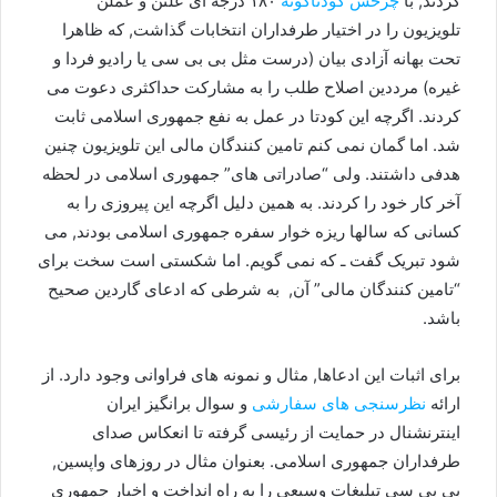
کردند, با
چرخش کودتاگونه
١٨٠ درجه ای علنن و عملن
تلویزیون را در اختیار طرفداران انتخابات گذاشت, که ظاهرا
تحت بهانه آزادی بیان (درست مثل بی بی سی یا رادیو فردا و
غیره) مرددین اصلاح طلب را به مشارکت حداکثری دعوت می
کردند. اگرچه این کودتا در عمل به نفع جمهوری اسلامی ثابت
شد. اما گمان نمی کنم تامین کنندگان مالی این تلویزیون چنین
هدفی داشتند. ولی “صادراتی های” جمهوری اسلامی در لحظه
آخر کار خود را کردند. به همین دلیل اگرچه این پیروزی را به
کسانی که سالها ریزه خوار سفره جمهوری اسلامی بودند, می
شود تبریک گفت ـ که نمی گویم. اما شکستی است سخت برای
“تامین کنندگان مالی” آن, به شرطی که ادعای گاردین صحیح
باشد.
برای اثبات این ادعاها, مثال و نمونه های فراوانی وجود دارد. از
ارائه
نظرسنجی های سفارشی
و سوال برانگیز ایران
اینترنشنال در حمایت از رئیسی گرفته تا انعکاس صدای
طرفداران جمهوری اسلامی. بعنوان مثال در روزهای واپسین,
بی بی سی تبلیغات وسیعی را به راه انداخت و اخبار جمهوری