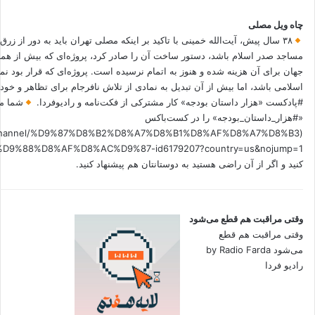
چاه ویل مصلی
۳۸ سال پیش، آیت‌الله خمینی با تاکید بر اینکه مصلی تهران باید به دور از زرق
مساجد صدر اسلام باشد، دستور ساخت آن را صادر کرد، پروژه‌ای که بیش از هم
جهان برای آن هزینه شده و هنوز به اتمام نرسیده است. پروژه‌ای که قرار بود نم
اسلامی باشد، اما بیش از آن تبدیل به نمادی از تلاش نافرجام برای تظاهر و خ
#پادکست «هزار داستان بودجه» کار مشترکی از فکت‌نامه و رادیوفردا.
شما می
«#هزار_داستان_بودجه» را در کست‌باکس
.fm/channel/%D9%87%D8%B2%D8%A7%D8%B1%D8%AF%D8%A7%D8%B3
کنید و اگر از آن راضی هستید به دوستانتان هم پیشنهاد کنید.
وقتی مراقبت هم قطع می‌شود
وقتی مراقبت هم قطع
می‌شود by Radio Farda
رادیو فردا