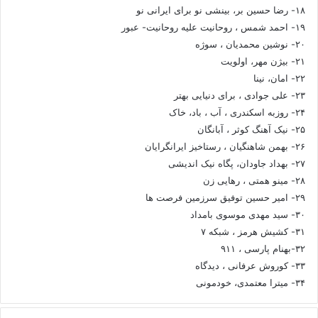
۱۸- رضا حسین بر، بینشی نو برای ایرانی نو
۱۹- احمد شمس ، روحانیت علیه روحانیت- عبور
۲۰- نوشین محمدیان ، سوژه
۲۱- بیژن مهر، اولویت
۲۲- امان، نینا
۲۳- علی جوادی ، برای دنیایی بهتر
۲۴- روزبه اسکندری ، آب ، باد، خاک
۲۵- نیک آهنگ کوثر ، آبانگان
۲۶- بهمن شاهنگیان ، رستاخیز ایرانگرایان
۲۷- بهداد جاودان، پگاه نیک اندیشی
۲۸- مینو همتی ، رهایی زن
۲۹- امیر حسین توفیق سرزمین فرصت ها
۳۰- سید مهدی موسوی بامداد
۳۱- کشیش هرمز ، شبکه ۷
۳۲-بهنام پارسی ، ۹۱۱
۳۳- کوروش عرفانی ، دیدگاه
۳۴- میترا معتمدی، خودمونی