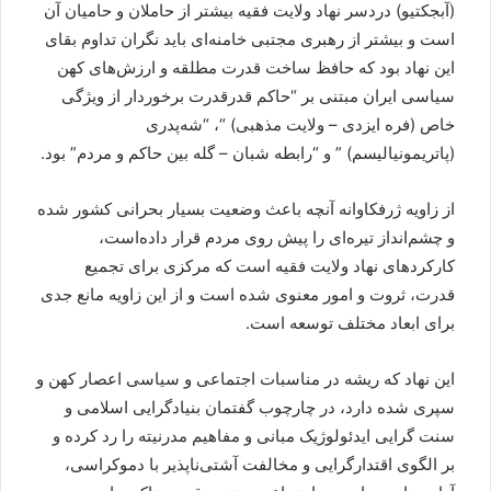
(آبجکتیو) دردسر نهاد ولایت فقیه بیشتر از حاملان و حامیان آن
است و بیشتر از رهبری مجتبی خامنه‌ای باید نگران تداوم بقای
این نهاد بود که حافظ ساخت قدرت مطلقه و ارزش‌های کهن
سیاسی ایران مبتنی بر “حاکم قدرقدرت برخوردار از ویژگی
خاص (فره ایزدی – ولایت مذهبی) “، “شه‌پدری
(پاتریمونیالیسم) ” و “رابطه شبان – گله بین حاکم و مردم” بود.
از زاویه ژرفکاوانه آنچه باعث وضعیت بسیار بحرانی کشور شده
و چشم‌انداز تیره‌ای را پیش روی مردم قرار داده‌است،
کارکردهای نهاد ولایت فقیه است که مرکزی برای تجمیع
قدرت، ثروت و امور معنوی شده است و از این زاویه مانع جدی
برای ابعاد مختلف توسعه است.
این نهاد که ریشه در مناسبات اجتماعی و سیاسی اعصار کهن و
سپری شده دارد، در چارچوب گفتمان بنیادگرایی اسلامی و
سنت گرایی ایدئولوژیک مبانی و مفاهیم مدرنیته را رد کرده و
بر الگوی اقتدارگرایی و مخالفت آشتی‌ناپذیر با دموکراسی،