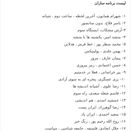
لیست برنامه سازان
۱- شهرام همایون، آخرین لحظه ، ساعت دوم ، شبانه
۲- یاسر فلاح، بدون سانسور
۳-آرش مشکات، ایستگاه سوم
۴- منشه امیر، یکشنبه ها با منشه
۵- محمد منظر پور ، خط قرمز ، هدلاین
۶- بهمن جلدی ، پولیتیکس
۷- پیمان عارف ، مرور
۸- حسن اعتمادی ، رمز پیروزی
۹- پیر خراسانی ، فعلا در خدمتیم
۱۰- پری عسگری، پنجره ای به سوی آزادی
۱۱- رضا علوی ، آشیانه اندیشه ها
۱۲- قاسم شعله سعدی، راه سوم
۱۳- جمشید اسدی ، هم اندیشی
۱۴- رضا گوهرزاد، ایران پست
۱۵- سعید احمدی ، ایران پاد
۱۶- روح الله رحیم پور ، زنگ خبر
۱۷- جلال ایجادی، فلسفه ، جامعه شناسی ، سیاست