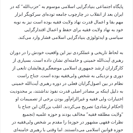
پایگاه اجتماعی بنیادگرایی اسلامی موسوم به “حزب‌الله” که در
ایران بعد از انقلاب در چارچوب جامعه توده‌ای سرکوبگر ابزار
مهم بقا و اعمال قدرت نهاد ولایت فقیه بوده است نیز به نوبه
خود به نهاد ولایت فقیه برای حفظ و اعمال اقتدارگرایی
سیاسی و ایدئولوژی بنیادگرایی اسلامی فشار وارد می‌کند.
به لحاظ تاریخی و عملکردی نیز این واقعیت خودش را در دوران
رهبری آیت‌الله خمینی و خامنه‌ای نشان داده است. بسیاری از
کارگزاران ارشد جمهوری اسلامی موضعگیری‌هایشان تابعی از
دوری و نزدیکی به شخص ولی‌فقیه بوده ‌است. جناح راست
نظام در بین اصول‌گرایان فعلی در دوره رهبری آیت‌الله خمینی
به دلیل اینکه بر مصادر اصلی قدرت نفوذ نداشتند، بر محدودیت
اختیارات ولی فقیه و غیرالزام‌آور بودن برخی از تصمیمات او
(احکام ارشادی) تصریح می‌کردند. اغلب بزرگان این جناح با
“ولایت مطلقه فقیه” مخالف بودند و حوزه علمیه (تجمیع
نظرات فقهی مشهور در حوزه) را مقدم بر شخص ولی‌فقیه در
حوزه قوانین اسلامی می‌دانستند. اما وقتی با رهبری خامنه‌ای