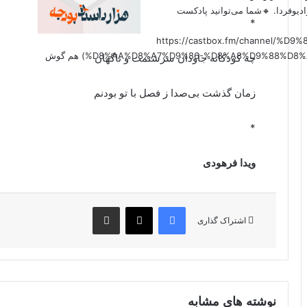
دیوفردا. 🔸شما می‌توانید پادکست
*
(https://castbox.fm/channel
%D8%AA%D8%A7%D9%86-%D8%A8%D9%88%D8%AF%D8%AC%D9%87-id6179207?country=us&nojump=1) هم گوش
چه کودکانه جاودان سرشتمت و ناگهان
زمان گذشت بی‌صدا ز فصل با تو بودنم
*
ویدا فرهودی
فیس بوک
X
اشتراک گذاری از طریق ایمیل
اشتراک گذاری
نوشته های مشابه