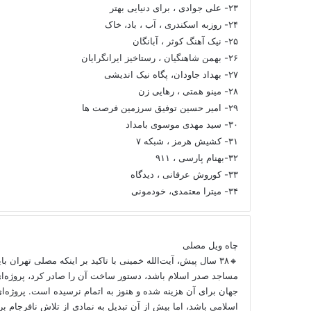
۲۳- علی جوادی ، برای دنیایی بهتر
۲۴- روزبه اسکندری ، آب ، باد، خاک
۲۵- نیک آهنگ کوثر ، آبانگان
۲۶- بهمن شاهنگیان ، رستاخیز ایرانگرایان
۲۷- بهداد جاودان، پگاه نیک اندیشی
۲۸- مینو همتی ، رهایی زن
۲۹- امیر حسین توفیق سرزمین فرصت ها
۳۰- سید مهدی موسوی بامداد
۳۱- کشیش هرمز ، شبکه ۷
۳۲-بهنام پارسی ، ۹۱۱
۳۳- کوروش عرفانی ، دیدگاه
۳۴- میترا معتمدی، خودمونی
چاه ویل مصلی
🔸۳۸ سال پیش، آیت‌الله خمینی با تاکید بر اینکه مصلی تهران ب
مساجد صدر اسلام باشد، دستور ساخت آن را صادر کرد، پروژه‌ا
جهان برای آن هزینه شده و هنوز به اتمام نرسیده است. پروژه‌ای
اسلامی باشد، اما بیش از آن تبدیل به نمادی از تلاش نافرجام 