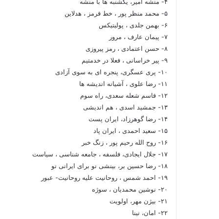
۴- منشه امیر، یکشنبه ها با منشه
۵- محمد منظر پور ، خط قرمز ، هدلاین
۶- بهمن جلدی ، پولیتیکس
۷- پیمان عارف ، مرور
۸- حسن اعتمادی ، رمز پیروزی
۹- پیر خراسانی ، فعلا در خدمتیم
۱۰- پری عسگری، پنجره ای به سوی آزادی
۱۱- رضا علوی ، آشیانه اندیشه ها
۱۲- قاسم شعله سعدی، راه سوم
۱۳- جمشید اسدی ، هم اندیشی
۱۴- رضا گوهرزاد، ایران پست
۱۵- سعید احمدی ، ایران پاد
۱۶- روح الله رحیم پور ، زنگ خبر
۱۷- جلال ایجادی، فلسفه ، جامعه شناسی ، سیاست
۱۸- رضا حسین بر، بینشی نو برای ایرانی نو
۱۹- احمد شمس ، روحانیت علیه روحانیت- عبور
۲۰- نوشین محمدیان ، سوژه
۲۱- بیژن مهر، اولویت
۲۲- امان، نینا