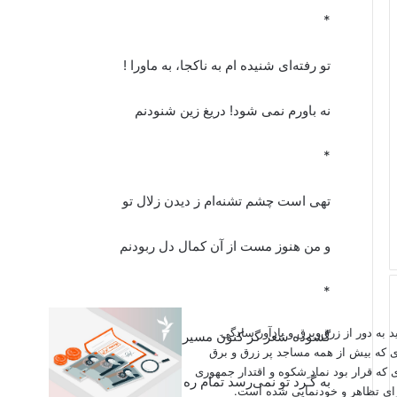
*
تو رفته‌ای شنیده ام به ناکجا، به ماورا !
نه باورم نمی شود! دریغ زین شنودنم
*
تهی است چشم تشنه‌ام ز دیدن زلال تو
و من هنوز مست از آن کمال دل ربودنم
*
اید به دور از زرق‌وبرق و یادآور سادگی
گشوده شعر گر کنون مسیر خویش تا جنون
ی که بیش از همه مساجد پر زرق و برق
 که قرار بود نماد شکوه و اقتدار جمهوری
به گـَرد تو نمی‌رسد تمام ره گشودنم
برای تظاهر و خودنمایی شده است.