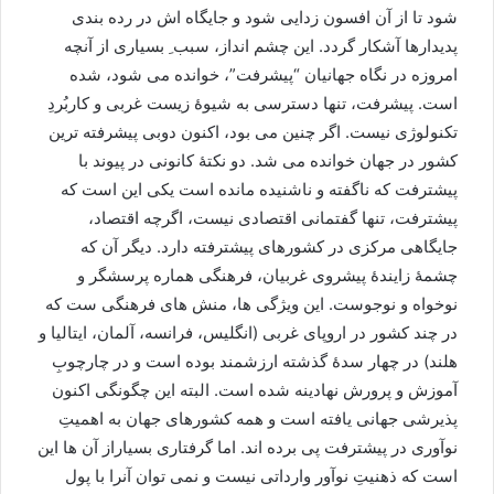
شود تا از آن افسون زدایی شود و جایگاه اش در رده بندی
پدیدارها آشکار گردد. اين چشم انداز، سبب ِ بسيارى از آنچه
امروزه در نگاه جهانيان “پيشرفت”، خوانده می شود، شده
است. پیشرفت، تنها دسترسی به شیوۀ زیست غربی و کاربُردِ
تکنولوژی نیست. اگر چنین می بود، اکنون دوبی پیشرفته ترین
کشور در جهان خوانده می شد. دو نکتۀ کانونی در پیوند با
پیشترفت که ناگفته و ناشنیده مانده است یکی این است که
پیشترفت، تنها گفتمانی اقتصادی نیست، اگرچه اقتصاد،
جایگاهی مرکزی در کشورهای پیشترفته دارد. دیگر آن که
چشمۀ زایندۀ پیشروی غربیان، فرهنگی هماره پرسشگر و
نوخواه و نوجوست. این ویژگی ها، منش های فرهنگی ست که
در چند کشور در اروپای غربی (انگلیس، فرانسه، آلمان، ایتالیا و
هلند) در چهار سدۀ گذشته ارزشمند بوده است و در چارچوبِ
آموزش و پرورش نهادینه شده است. البته این چگونگی اکنون
پذیرشی جهانی یافته است و همه کشورهای جهان به اهمیتِ
نوآوری در پیشترفت پی برده اند. اما گرفتاری بسیاراز آن ها این
است که ذهنیتِ نوآور وارداتی نیست و نمی توان آنرا با پول