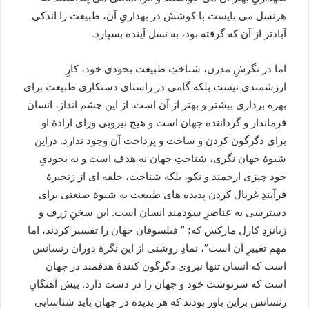
هرنسل می بایست با کوشش در بهداریِ آن، طبیعت را اندکی
آبادتر از آن که گرفته بود، به نسل آینده بسپارد.
اما در نگرشِ مدرن، شناختِ طبیعت بخودی خود، کارِ
ارزشمندی نیست بلکه گامی در راستای دستکاری طبیعت برای
بهره برداری بیشتر و بهتر از آن است. از این چشم انداز، انسان
فرماندار و گرداننده جهان است و هیچ نیرویی ورای ارادۀ او
برای دگرگون کردن و ساخت و پرداخت آن وجود ندارد. دراین
شیوۀ جهان نگری، شناختِ جهان نه هدف است و نه بخودیِ
خود چیزی ارجمند و نکو، بلکه شناخت، حلقه ای از زنجیرۀ
فرآیندِ غربال کردن پدیده های طبیعت به شیوۀ صنعتی برای
دسترسی به عناصرِ سودمند انسان است. این سخنِ ژرف و
زبانزدِ کارل مارکس که؛ ” فیلسوفان جهان را تفسیر کردند، اما
مهم تغییرِ آن است”، نمادِ روشنی از این نگرۀ دوران رنسانس
است که انسان تنها نیروی دگرگون کنندۀ هدفمند در جهان
است که سرنوشت خود و جهان را در دست دارد. پیش آهنگانِ
رنسانس براین باور بودند که هر پدیده در جهان باید شناسایی