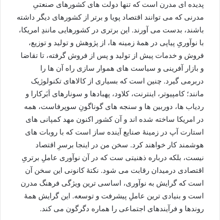
پدیده ای مدرن است که تنها دولت های کشورهای صنعتیِ
مدرنی که می توانند اقتصاد پویا و برتر از کشورهای دیگر داشته
باشند، بدست می آورند. این برتری در کشورهایی مانندِ امریکا،
با نوآوریِ پیاپی در همۀ زمینه ها، از پژوهش و تولید و توزيع،
فروش و خدمات پیش از تولید و پس از فروش گرفته، تا تقاضا
و بازار آفرینی و سیاست های هموار سازی راه آن ها را
دربرمی گیرد. چنین است که بسیاری از کالاهای تکنولوژیک
مانند؛ کامپیوتر، اینترنت، کلاود، پهبادها و سونارهای اَبَرکارا و
ردیاب ها، دوربین ها و سنجه های گوناگونِ سوپرفاست، همه
در امریکا ساخته شده اند و آن کشور اکنون مهد کمپانی های
استارت آپ در زمینۀ صنایع آینده ساز است که با روبات های
هوشمند کار خواهند کرد. سخن من در اینجا برسرِ اقتصاد
نیست، بلکه درباره ذهنیتی ست که در آن نوآوری عاملِ برتریِ
اقتصادی درمیدان رقابت می شود. نکتۀ کانونی این سخن آن
است که گرایش به نوآوری، اساسی ترین ویژگی فرهنگ مدرن
است و بنیادی ترین عاملِ پیشرفت و توسعه. این گرایش همۀ
روندها و فرآیندهای اجتماعی را هماره دگرگون می کند.