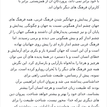
با خود برابر نمی داند، پروردگانِ آن از همزیستی ِ برابر با
کاربرانِ فرهنگ های دیگر ناتوان اند.
پيش از پيدايش و جهانگير شدنِ فرهنگ غربى، همه فرهنگ هاى
جهان چشم اندازِ همگونى نسبت به جهان و چگونگی ِ پیدایش و
پایان آن و نیز چیستی پديدارهاى آن داشتند و همگى جهان را از
چشم اندازِ کم و بیش همگونى مى ديدند و برمى رسيدند. اما
فرهنگ غربى چشم انداز تازه اى را پيش روى جهانيان نهاده
است و آن اين است كه جهان گسترۀ باز و بکری برای آزمایش و
خطای انسان است و با دستبرد در همۀ پدیده های آن می توان
هرچیز و هرجا را بدلخواه بازآرایی و بازسازی کرد. این نگرش
همه چیزِ فرهنگ های دیگر را با بُحران رویارو کرده است. برای
نمونه، پیش از رنسانس، طبیعت شناسی راهی برای
خداشناسی پنداشته می شد و پیروانِ ادیان ابراهیمی برآن
بودند که طبیعت زبان خداست و هرچه انسان آنرا بیشتر
بشناسد، خدای خود را بهتر و بیشتر خواهد شناخت. پیروان دین
های دیگری نیزکه خدا- محور نیست، شناختِ طبیعت را برای
نگهداریِ بهتر آن می خواستند و آنرا امانتی می پنداشتند که