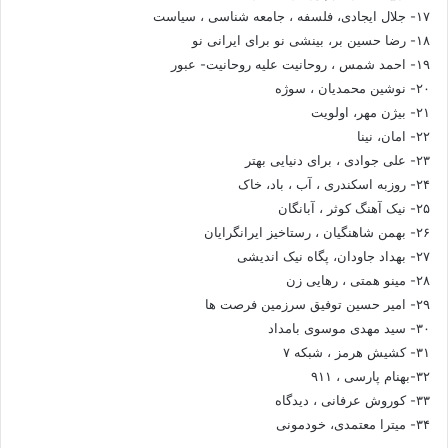
۱۷- جلال ایجادی، فلسفه ، جامعه شناسی ، سیاست
۱۸- رضا حسین بر، بینشی نو برای ایرانی نو
۱۹- احمد شمس ، روحانیت علیه روحانیت- عبور
۲۰- نوشین محمدیان ، سوژه
۲۱- بیژن مهر، اولویت
۲۲- امان، نینا
۲۳- علی جوادی ، برای دنیایی بهتر
۲۴- روزبه اسکندری ، آب ، باد، خاک
۲۵- نیک آهنگ کوثر ، آبانگان
۲۶- بهمن شاهنگیان ، رستاخیز ایرانگرایان
۲۷- بهداد جاودان، پگاه نیک اندیشی
۲۸- مینو همتی ، رهایی زن
۲۹- امیر حسین توفیق سرزمین فرصت ها
۳۰- سید مهدی موسوی بامداد
۳۱- کشیش هرمز ، شبکه ۷
۳۲-بهنام پارسی ، ۹۱۱
۳۳- کوروش عرفانی ، دیدگاه
۳۴- میترا معتمدی، خودمونی