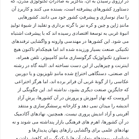
در آرزوی رسیدن به آن، بناگزیر به صادراتِ تکنولوژی مدرن، که
دستاوردِ کشورهای پیشرفته است، بسنده می کنند و کاربردِ آن
را نمادِ نوسازی و پیشرفتِ کشور خود می دانند. کشورهایی
مانندِ ژاپن و چین و کره نیز با گرته برداری و تقلید از شیوۀ تولیدِ
انبوۀ غربی به توسعۀ اقتصادی رسیده اند که با پیشرفت اشتباه
می شود. این کشورها در مهندسی وارونه و واگشایی ترفندهای
تکنیکی صنعت بسیار ورزیده شده اند اما هیچکدام تاکنون هیچ
دستاوردِ تکنولوژیک گرگونسازی مانندِ کامپبوتر، تلفن همراه،
اینترنت و چیزهایی از این دست نساخته اند. البته گاه در رشته
ای صنعتی، دستگاهی اختراع شده مانندِ تلویزیون و یا دوربین
عکاسی را از گونۀ غربی آن فراتر برده اند، اما هرگز اختراعی
که جایگزینِ صنعت دیگری بشود، نداشته اند. این چگونگی از
آنروست که نهادِ آموزش و پرورش در آن کشورها، پرشِ آزادِ
اندیشه را میدان نمی دهد و کارخانه پرسشگرسازی و منتقد
آفرینی و آزاد اندیش پروری نیست. همچنین، نهادهای آکادمیک
در آن کشورها، اهرم های فرهنگی بازار پنداشته می شوند و نه
نهادهای علمی برای واگشایی رازهای پنهان پدیدارها و
شناسایی پیوندهای پنهان آن ها با یکدیگر برای کاهش دادن و