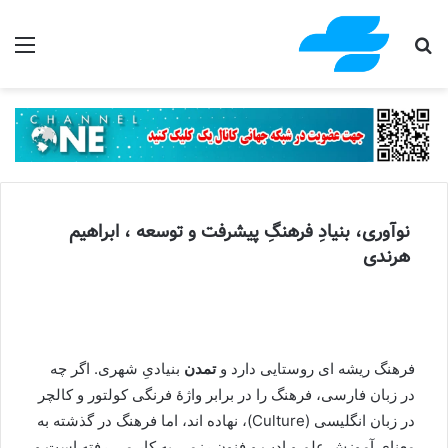
جستجو برای
منو
نوآوری، بنیادِ فرهنگِ پیشرفت و توسعه ، ابراهیم
هرندی
فرهنگ ريشه اى روستایی دارد و
تمدن
بنيادىِ شهرى. اگر چه
در زبان فارسی، فرهنگ را در برابر واژۀ فرنگى کولتور و کالچر
در زبان انگلیسی (Culture)، نهاده اند، اما فرهنگ در گذشته به
معناى آموزش علم و ادب و فنون رزمى به كار مى رفته است و