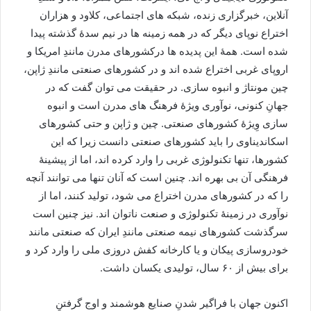
آنلاین، خبرگزاری زنده، شبکه های اجتماعی، کلاود و هزاران
اختراع نوپای دیگر که در همه زمینه ها در نیم سدۀ گذشته پیدا
شده است. همۀ این پدیده ها درکشورهای مدرن مانندِ امریکا و
اروپای غربی اختراع شده اند و در کشورهای صنعتی مانندِ ژاپن،
چین مونتاژ و انبوه سازی. در حقیقت می توان گفت که در
جهانِ کنونی، نوآوری ویژۀ فرهنگ های مدرن است و انبوه
سازی وِيژۀ کشورهای صنعتی. چین و ژاپن و حتی کشورهای
اسکاندیناوی را باید کشورهای صنعتی دانست زیرا که این
کشورها، تنها تکنولوژی غربی را وارد کرده اند، اما از پیشینۀ
فرهنگی آن بی بهره اند. چنین است که آنان تنها می توانند آنچه
را که در کشورهای مدرن اختراع می شود، تولید کنند، اما از
نوآوری در زمینۀ تکنولوژی و صنعت ناتوان اند. نیز چنین است
سرگذشت کشورهای نیمه صنعتی مانندِ ایران که صنعتی مانند
خودروسازی پیکان و یا کارخانه کفش دروزی ملی را وارد کرد و
برای بیش از ۶۰ سال، تولیدی یکسان داشت.
اکنون جهان با فراگیر شدنِ صنایع هوشمند و اوج گرفتنِ