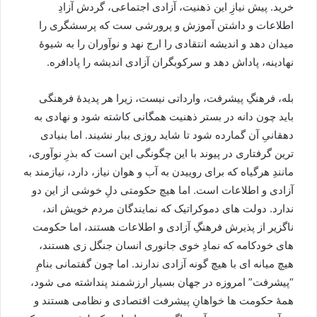
خرید. پیش نیازِ این ذهنیت، آزادی اجتماعی، گردش آزادِ
اطلاعات و داشتن آموزش و پرورشی ست که پرسشگری را
میدان دهد و اندیشه انتقادی را ارج نهد و نوآوران را به شیوۀ
نهادینه، پاداش دهد و سرکوبگران آزادی اندیشه را پادافره.
بله، فرهنگِ پیشرفت، وارداتی نیست، زیرا هر پدیدۀ فرهنگی
باید چون دانه در بستر ذهنیت همگانی کاشته شود و نهادی به
دهقانیِ آن گمارده شود تا شاید روزی ببار نشیند. اما بنیادی
ترین گرفتاری در پیوند با این چگونگی این است که بذرِ نوآوری،
مانندِ هرگیاه که برای روییدن به آب و هوان نیاز، دارد، نیازمند به
آزادی و اطلاعات است. اما هیچ حکومتی دلِ خوشی از این دو
ندارد. دولت های دموکراتیک که نمایندگان مردم خویش اند،
ناگزیر از پذیرش فرهنگِ آزادی و اطلاعات هستند، اما حکومت
های خودکامه که نمادِ خوی جانوری انسان جنگل زی هستند،
هیچ میانه ای با هیچ گونه آزادی ندارند. اما چون گفتمانی بنامِ
“پیشرفت” امروزه در جهان بسیار ارزشمند پنداشته می شود،
همۀ حکومت ها خواهانِ پیشرفت اقتصادی و نظامی هستند و