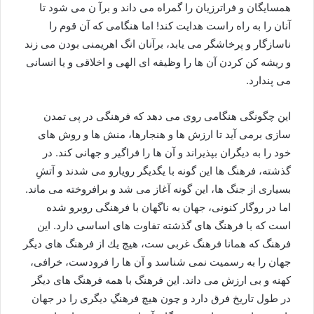
همسايگان و فراترزیان را گمراه مى داند و برآ ن مى شود تا
آنان را به راه راست هدايت كند! اما هنگامى كه آن قوم را
ناسازگار و پرخاشگر مى يابد، برآنان انگ اهريمنى بودن مى زند
و ريشه كن كردن آن ها را وظيفه اى الهى و اخلاقی و یا انسانى
مى پندارد.
اين چگونگى هنگامی روی می دهد که فرهنگى در پى تمدن
سازى برمی آيد تا ارزش ها و هنجارها، منش ها و روش هاى
خود را به دیگران بپذیراند و آن ها را فراگير و جهانى كند. در
گذشته، فرهنگ ها اين گونه با يگديگر رويارو مى شدند و آتشِ
بسیاری از جنگ ها، این گونه آغاز می شد و برافروخته می ماند.
اما در روگار كنونى، جهان به ناگهان با فرهنگى روبرو شده
است كه با فرهنگ هاى گذشته تفاوت هاى اساسى دارد. اين
فرهنگ كه همانا فرهنگ غربى ست، هيچ يك از فرهنگ هاى ديگر
جهان را به رسميت نمى شناسد و آن ها را فرودست، خرافى،
كهنه و بى ارزش مى داند. اين فرهنگ با همه فرهنگ هاى ديگر
در طول تاريخ فرق دارد و چون هیچ فرهنگِ دیگری را در جهان