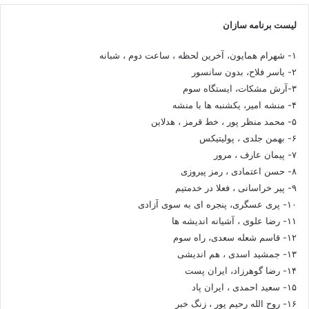
لیست برنامه سازان
۱- شهرام همایون، آخرین لحظه ، ساعت دوم ، شبانه
۲- یاسر فلاح، بدون سانسور
۳-آرش مشکات، ایستگاه سوم
۴- منشه امیر، یکشنبه ها با منشه
۵- محمد منظر پور ، خط قرمز ، هدلاین
۶- بهمن جلدی ، پولیتیکس
۷- پیمان عارف ، مرور
۸- حسن اعتمادی ، رمز پیروزی
۹- پیر خراسانی ، فعلا در خدمتیم
۱۰- پری عسگری، پنجره ای به سوی آزادی
۱۱- رضا علوی ، آشیانه اندیشه ها
۱۲- قاسم شعله سعدی، راه سوم
۱۳- جمشید اسدی ، هم اندیشی
۱۴- رضا گوهرزاد، ایران پست
۱۵- سعید احمدی ، ایران پاد
۱۶- روح الله رحیم پور ، زنگ خبر