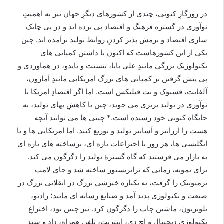
در روزگارِ کنونی، چندی از کشورهای دیگرِ جهان نیز به اهمیتِ
نوآوری در گستره فرهنگ و اقتصاد پی برده اند و در پی چابک
سازی اقتصاد و نرمش پذیز کردنِ روابط تولید برآمده اند. چین
یکی از این کشورهاست که اکنون با داشتن کمپانی های
تکنولوژیک بزرگی مانندِ علی بابا، تنسنت و بایدو، در هماوردی و
پی پیش گرفتن بر کمپانی های بزرگ امریکایی مانندِ آمازون،
آلفابت، فسبوک و نت فیلیکس است. اما اگر اقتصادِ امریکا با
نوآوری در تولید برتری می جوید، چین با کاهشِ بهای تولید، به
جایگاه کنونی خود رسیده است.* چینی ها می توانند آنچه
هست را ارزانتر و آسانتر تولید و توزیع کنند. اما امریکایی ها و یا
انگلیسی ها، هر روز با اختراعات تازه ای، برساخته های تازه ای
به بازار می فرستند که گاه گسترۀ تولید را دگرگون می کند.
برای نمونه، زمانی که ترانزیستور ساخته شد و جای لامپ
ترمیونیک را گرفت، به یکباره خیزشی بزرگ در انقلابی بزرگ در
صنعت و تکنولوژی پدید آمد و صنایع رسانه ای مانند؛ رادیو،
تلویزیون، ماشین چاپ را دگرگون کرد. نیز چنین بود، اختراعِ
تکنولوژی دیجیتال و اچ دی، اینترنت، تلفن همراه، داد و ستدِ