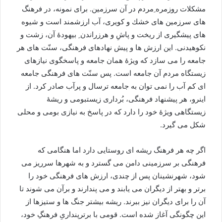
مشكلات روزمره ِمردم در آن سرزمين. براى نمونه، در فرهنگ
هاى سرزمين هاى خشك و كويرى، آب ارزشمند است و شيوه
هاى پيشگيرى از ريخت و پاشِ و هرزراندن ِ بيهودۀ آن، زشت و
نکوهیدنی. اين ارزش ها و پيش نهادهاى فرهنگى، سنّت هاى هر
جامعه را مى سازد كه ويژۀ همان جامعه و پاسخگوى نيازهاى
زيستگاه مردم آن جامعه است. پس سنّت هاى فرهنگى جامعه
اى كم آب را نمى توان به جامعه ترسال و پرآب صادر کرد. از
اينرو، هر پيشنهاد فرهنگى، بُرداری زیستبومی و ريشۀ
زيستگاهى ويژۀ خود را دارد كه در پاسخ به نيازى بومی و محلى
شكل می گیرد.
اگر چه هر فرهنگ ريشه اى روستایی دارد اما هنگامى كه
فرهنگى بر سرزمينى دامن مى گسترد و به شهرها سرريز مى
شود، شهرنشينان پس از چندى، ارزش هاى فرهنگى خود را
برتر و بهتر از ديگران مى يابند و می پندارند و برآن مى شوند تا
آن را براى ديگران نيز ببرند. ريشه بيشتر جنگ ها و ستيزها از
اين چگونگی آغاز شده است. قومى با برترپنداریِ فرهنگِ خود،