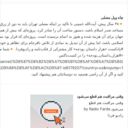
چاه ویل مصلی
۳۸ سال پیش، آیت‌الله خمینی با تاکید بر اینکه مصلی تهران باید به دور از زرق
مساجد صدر اسلام باشد، دستور ساخت آن را صادر کرد، پروژه‌ای که بیش از هم
جهان برای آن هزینه شده و هنوز به اتمام نرسیده است. پروژه‌ای که قرار بود نم
اسلامی باشد، اما بیش از آن تبدیل به نمادی از تلاش نافرجام برای تظاهر و خ
#پادکست «هزار داستان بودجه» کار مشترکی از فکت‌نامه و رادیوفردا.
شما می
«#هزار_داستان_بودجه» را در کست‌باکس
.fm/channel/%D9%87%D8%B2%D8%A7%D8%B1%D8%AF%D8%A7%D8%B3
کنید و اگر از آن راضی هستید به دوستانتان هم پیشنهاد کنید.
وقتی مراقبت هم قطع می‌شود
وقتی مراقبت هم قطع
می‌شود by Radio Farda
رادیو فردا