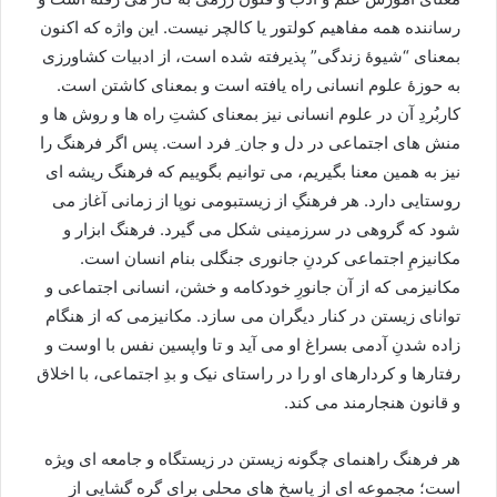
رساننده همه مفاهيم کولتور یا کالچر نيست. این واژه که اکنون
بمعناى “شیوۀ زندگی” پذیرفته شده است، از ادبیات کشاورزی
به حوزۀ علوم انسانی راه یافته است و بمعنای کاشتن است.
کاربُردِ آن در علوم انسانی نیز بمعنای كشتِ راه ها و روش ها و
منش هاى اجتماعى در دل و جان ِ فرد است. پس اگر فرهنگ را
نيز به همين معنا بگيريم، مى توانیم بگوییم که فرهنگ ريشه ای
روستایی دارد. هر فرهنگِ از زیستبومی نوپا از زمانی آغاز می
شود که گروهی در سرزمینی شکل می گیرد. فرهنگ ابزار و
مکانیزمِ اجتماعی کردنِ جانوری جنگلی بنام انسان است.
مکانیزمی که از آن جانورِ خودکامه و خشن، انسانی اجتماعی و
توانای زیستن در کنار دیگران می سازد. مکانیزمی که از هنگام
زاده شدنِ آدمی بسراغ او می آید و تا واپسین نفس با اوست و
رفتارها و کردارهای او را در راستای نیک و بدِ اجتماعی، با اخلاق
و قانون هنجارمند می کند.
هر فرهنگ راهنماى چگونه زيستن در زيستگاه و جامعه اى ويژه
است؛ مجموعه اى از پاسخ هاى محلى براى گره گشايى از