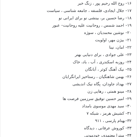
۱۶- روح الله رحیم پور ، زنگ خبر
۱۷- جلال ایجادی، فلسفه ، جامعه شناسی ، سیاست
۱۸- رضا حسین بر، بینشی نو برای ایرانی نو
۱۹- احمد شمس ، روحانیت علیه روحانیت- عبور
۲۰- نوشین محمدیان ، سوژه
۲۱- بیژن مهر، اولویت
۲۲- امان، نینا
۲۳- علی جوادی ، برای دنیایی بهتر
۲۴- روزبه اسکندری ، آب ، باد، خاک
۲۵- نیک آهنگ کوثر ، آبانگان
۲۶- بهمن شاهنگیان ، رستاخیز ایرانگرایان
۲۷- بهداد جاودان، پگاه نیک اندیشی
۲۸- مینو همتی ، رهایی زن
۲۹- امیر حسین توفیق سرزمین فرصت ها
۳۰- سید مهدی موسوی بامداد
۳۱- کشیش هرمز ، شبکه ۷
۳۲-بهنام پارسی ، ۹۱۱
۳۳- کوروش عرفانی ، دیدگاه
۳۴- میترا معتمدی، خودمونی