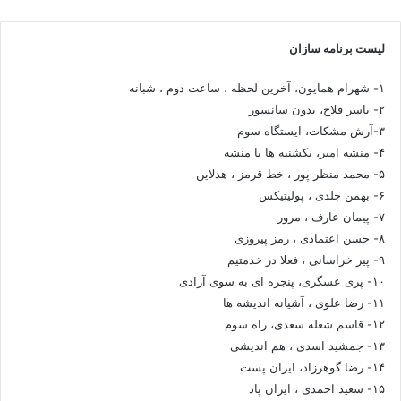
لیست برنامه سازان
۱- شهرام همایون، آخرین لحظه ، ساعت دوم ، شبانه
۲- یاسر فلاح، بدون سانسور
۳-آرش مشکات، ایستگاه سوم
۴- منشه امیر، یکشنبه ها با منشه
۵- محمد منظر پور ، خط قرمز ، هدلاین
۶- بهمن جلدی ، پولیتیکس
۷- پیمان عارف ، مرور
۸- حسن اعتمادی ، رمز پیروزی
۹- پیر خراسانی ، فعلا در خدمتیم
۱۰- پری عسگری، پنجره ای به سوی آزادی
۱۱- رضا علوی ، آشیانه اندیشه ها
۱۲- قاسم شعله سعدی، راه سوم
۱۳- جمشید اسدی ، هم اندیشی
۱۴- رضا گوهرزاد، ایران پست
۱۵- سعید احمدی ، ایران پاد