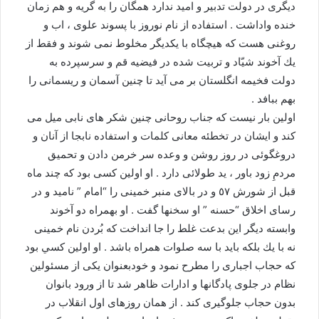
ديگرى در دولت تدبير و اميد ندارد همگان را به گريه و هم زمان
خنده واداشت . استفاده از نام نوروز با پسوند علوى ، اب و
روغنى هست كه هيچگاه با يكديگر مخلوط نمى شوند و فقط از
يك آخوند شيّاد و تربيت شده در فيضيه قم و سرسپرده به
دولت فخيمه انگلستان بر مى آيد تا چنين آسمان و ريسمانى را
بهم ببافد .
اولين بار نيست كه جناب روحانى چنين شكر هاى نابى ميل مى
كند و ايشان در تخطئه معانى كلمات و استفاده نابجا از آنان و
دروغگوئى در روز روشن و وعده سر خرمن دادن و تحميق
مردمِ زود باور ، يد طولائى دارد . او اولين كسى بود كه چند ماه
قبل از شورش ٥٧ و در بالاى منبر خمينى را “امام ” ناميد و در
رساى اخلاق “حسنه ” او سخنها گفت . او بهمراه دو آخوند
وابسته ديگر اين بدعت غلط را جا انداخت كه بُردن نام خمينى
نه با يك بلكه بايد با سه صلوات همراه باشد . او اولين كسي بود
كه حجاب اجبارى را مطرح نمود و خودبعنوان يكى از مسئولين
نظام در جلوى پادگانها و ادارات ظاهر شد تا از ورود بانوان
بدون حجاب جلوگيرى كند . از همان روزهاى اول انقلاب در