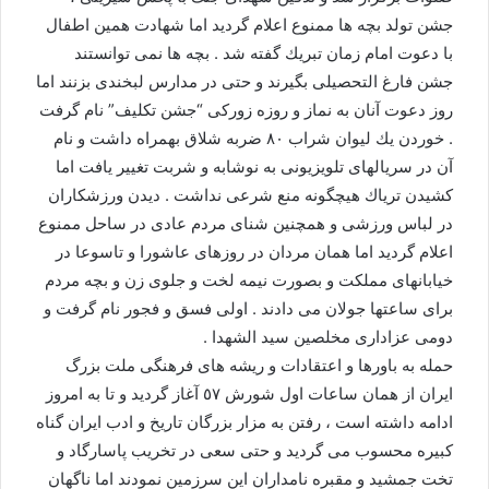
جشن تولد بچه ها ممنوع اعلام گرديد اما شهادت همين اطفال
با دعوت امام زمان تبريك گفته شد . بچه ها نمى توانستند
جشن فارغ التحصيلى بگيرند و حتى در مدارس لبخندى بزنند اما
روز دعوت آنان به نماز و روزه زوركى “جشن تكليف” نام گرفت
. خوردن يك ليوان شراب ٨٠ ضربه شلاق بهمراه داشت و نام
آن در سريالهاى تلويزيونى به نوشابه و شربت تغيير يافت اما
كشيدن ترياك هيچگونه منع شرعى نداشت . ديدن ورزشكاران
در لباس ورزشى و همچنين شناى مردم عادى در ساحل ممنوع
اعلام گرديد اما همان مردان در روزهاى عاشورا و تاسوعا در
خيابانهاى مملكت و بصورت نيمه لخت و جلوى زن و بچه مردم
براى ساعتها جولان مى دادند . اولى فسق و فجور نام گرفت و
دومى عزادارى مخلصين سيد الشهدا .
حمله به باورها و اعتقادات و ريشه هاى فرهنگى ملت بزرگ
ايران از همان ساعات اول شورش ٥٧ آغاز گرديد و تا به امروز
ادامه داشته است ، رفتن به مزار بزرگان تاريخ و ادب ايران گناه
كبيره محسوب مى گرديد و حتى سعى در تخريب پاسارگاد و
تخت جمشيد و مقبره نامداران اين سرزمين نمودند اما ناگهان