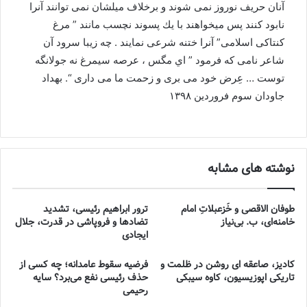
آنان حريف نوروز نمى شوند و برخلاف ميلشان نمى توانند آنرا
نابود كنند پس ميخواهند با يك پسوند نچسب مانند ” مرغ
كنتاكى اسلامى” آنرا ختنه شرعى نمايند . چه زيبا سرود آن
شاعر نامى كه فرمود ” اي مگس ، عرصه سيمرغ نه جولانگه
توست … عِرض خود مى برى و زحمت ما مى دارى “. بهداد
جاودان سوم فروردين ١٣٩٨
نوشته های مشابه
طوفان الاقصی و خُزعبلاتِ امام
ترور ابراهیم رئیسی، تشدید
خامنه‌ای، ب. بی‌نیاز
تضادها و فروپاشی در قدرت، جلال
ایجادی
کادیز، صاعقه ای روشن در ظلمت و
فرضیه سقوط عامدانه؛ چه کسی از
تاریکی اپوزیسیون، کاوه سیبکی
حذف رئیسی نفع می‌برد؟ سایه
رحیمی