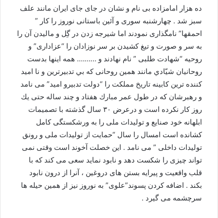
ده هزار امامزاده بى نام و نشان در جاى جاى ايران مانند علف
سبز شد . چهارشنبه سورى و آئين باستانى نوروز را كار ”
احمقها” نامگذارى نمودند اما شيرجه زدن در گِل و ماليدن آن را
به سر و صورت و تيغ كشيدن بر سر نوزادان را “عزادارى” و
روحيه “شهادت طلبى ” نام نهادند و ………. همه اينها بدست
روحانيان شيّادي مانند همين روحانى كه بي تدبيرترين و نا اميد
كننده ترين كابينه تاريخ مملكت را “دولت تدبيرو اميد” مى نامد
و رهبرشان كه در طول عمر مبارك هفتاد و چند ساله حتى يك
روز كار نكرده است و درعرض ٣٠ سال گذشته با تصميمات
ابلهانه خود صنايع و توليدات ملى را به ورشكستگى كامل
كشانده است امسال را سال “حمايت از توليدات ملى و رونق
توليدات داخلى ” مى نامد . اين خصلت آخوند است وقتى نمى
تواند چيزى را شكست دهد و نابود نمايد سعى مى كند كه با
قلب واقعيت و پيرايه بستن هاى دروغين ، آنرا از درون نابود
بكند . اضافه كردن پسوند”علوى” به نوروز نيز از همين حيله ها
سرچشمه مى گيرد .