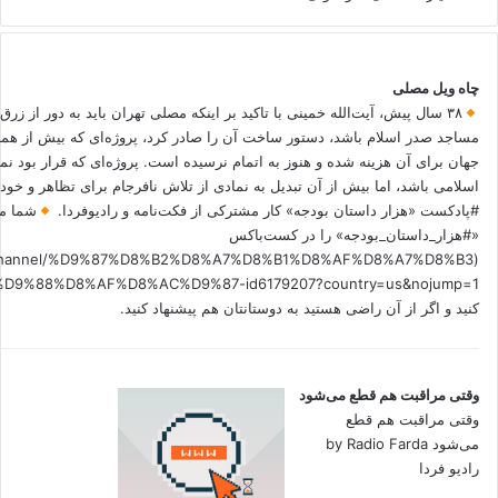
چاه ویل مصلی
۳۸ سال پیش، آیت‌الله خمینی با تاکید بر اینکه مصلی تهران باید به دور از زرق
مساجد صدر اسلام باشد، دستور ساخت آن را صادر کرد، پروژه‌ای که بیش از هم
جهان برای آن هزینه شده و هنوز به اتمام نرسیده است. پروژه‌ای که قرار بود نم
اسلامی باشد، اما بیش از آن تبدیل به نمادی از تلاش نافرجام برای تظاهر و خ
#پادکست «هزار داستان بودجه» کار مشترکی از فکت‌نامه و رادیوفردا.
شما می
«#هزار_داستان_بودجه» را در کست‌باکس
.fm/channel/%D9%87%D8%B2%D8%A7%D8%B1%D8%AF%D8%A7%D8%B3
کنید و اگر از آن راضی هستید به دوستانتان هم پیشنهاد کنید.
وقتی مراقبت هم قطع می‌شود
وقتی مراقبت هم قطع
می‌شود by Radio Farda
رادیو فردا