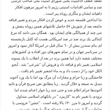
نقطه عطف حاكميت يعنى شوراى امنيت ملى صاحب كرسى
شد و تمامى اقدامات امنيتى رژيم تا به امروز مرهون افكار
داهيانه ايشان و مكّارى روباه پير است .
جا انداختن فلسفه جديد و عوض كردن افكار مردم و تغيير قيافه
جامعه بعد از شورش ٥٧ حاصل تلاشهاى همين روباه بنفش و
تنى چند از همپالگى هاى ايشان بود . همگان مى دانند كه مرغ
كنتاكى يك برند صد در صد امريكائى هست كه كلنل بازنشسته
اى بنام سندرز بيش از ٦٠ سال قبل در امريكا آغاز نمود و امروز
در سرتاسر جهان و در تمام شهرهاى دور افتاده ى كشورهاى
مختلف شعبه دارد اما همين برند در بعد از انقلاب با يك پسوند
اسلامى تغيير نام و قيافه داد و فروش آن “شرعى” شد . آبجو
الكل خود را از دست داد و به ماء اشعير تغيير نام يافت .
فاحشگى و زنا حرام و مجازات آن مرگ بود اما با يك ورد آخوند
تبديل به صيغه و حلال گرديد . ربا مطابق نص صريح قرآن و تائيد
آخوندها حرام اعلام شد و حتى چند ربا خوار اعدام شدند اما
بزودى با تغيير نام به “كارمزد ” در بانكهاى اسلامى متداول
گرديد و امروز تا مرز ٣٠٪؜ بالا رفته است . “جشن” عروسى با
صلوات برگزار شد و تدفين شهداى جنگ با پخش شيرينى ،