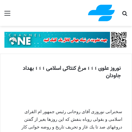
جستجو برای
منو
نوروز علوى ؛ ؛ ؛ مرغ كنتاكى اسلامى ؛ ؛ ؛ بهداد
جاودان
سخنرانى نوروزى آقاى روحانى رئيس جمهور ام القراى
اسلامى و بقولى روباه بنفش كه اين روزها بغير از گفتن
دروغهاى صد تا يك غاز و تحريف تاريخ و روضه خوانى كار