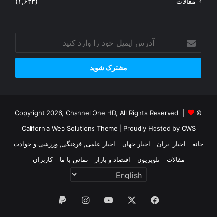
مقالات
(۱,۶۲۳)
آدرس
ایمیل
خود
را
وارد
کنید
© Copyright 2026, Channel One HD, All Rights Reserved |
California Web Solutions Theme
| Proudly Hosted by
CWS
خانه
اخبار ایران
اخبار جهان
اخبار علمی, فرهنگی, ورزشی و حوادث
مقالات
تلویزیون
اقتصاد و بازار
تماس با ما
کاربران
فیس
X
یوتیوب
اینستاگرام
پی‌پال