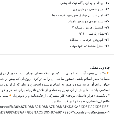
۲۷- بهداد جاودان، پگاه نیک اندیشی
۲۸- مینو همتی ، رهایی زن
۲۹- امیر حسین توفیق سرزمین فرصت ها
۳۰- سید مهدی موسوی بامداد
۳۱- کشیش هرمز ، شبکه ۷
۳۲-بهنام پارسی ، ۹۱۱
۳۳- کوروش عرفانی ، دیدگاه
۳۴- میترا معتمدی، خودمونی
چاه ویل مصلی
۳۸ سال پیش، آیت‌الله خمینی با تاکید بر اینکه مصلی تهران باید به دور از زرق
مساجد صدر اسلام باشد، دستور ساخت آن را صادر کرد، پروژه‌ای که بیش از هم
جهان برای آن هزینه شده و هنوز به اتمام نرسیده است. پروژه‌ای که قرار بود نم
اسلامی باشد، اما بیش از آن تبدیل به نمادی از تلاش نافرجام برای تظاهر و خ
#پادکست «هزار داستان بودجه» کار مشترکی از فکت‌نامه و رادیوفردا.
شما می
«#هزار_داستان_بودجه» را در کست‌باکس
.fm/channel/%D9%87%D8%B2%D8%A7%D8%B1%D8%AF%D8%A7%D8%B3