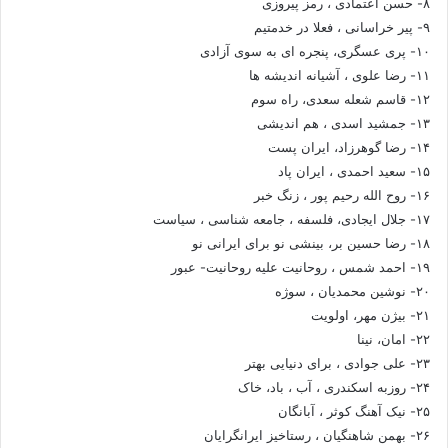
۸- حسن اعتمادی ، رمز پیروزی
۹- پیر خراسانی ، فعلا در خدمتیم
۱۰- پری عسگری، پنجره ای به سوی آزادی
۱۱- رضا علوی ، آشیانه اندیشه ها
۱۲- قاسم شعله سعدی، راه سوم
۱۳- جمشید اسدی ، هم اندیشی
۱۴- رضا گوهرزاد، ایران پست
۱۵- سعید احمدی ، ایران پاد
۱۶- روح الله رحیم پور ، زنگ خبر
۱۷- جلال ایجادی، فلسفه ، جامعه شناسی ، سیاست
۱۸- رضا حسین بر، بینشی نو برای ایرانی نو
۱۹- احمد شمس ، روحانیت علیه روحانیت- عبور
۲۰- نوشین محمدیان ، سوژه
۲۱- بیژن مهر، اولویت
۲۲- امان، نینا
۲۳- علی جوادی ، برای دنیایی بهتر
۲۴- روزبه اسکندری ، آب ، باد، خاک
۲۵- نیک آهنگ کوثر ، آبانگان
۲۶- بهمن شاهنگیان ، رستاخیز ایرانگرایان