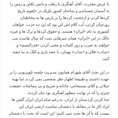
با عرض معذرت، آقای آهنگری با رطب و یابس بافتن و زمین را
به آسمان چسباندن و ساختار کشور بلژیک در حلقوم تاریخ
کردها کردن و ارجحیت کردها را بر پارس ها به مخاطبان
زورچپان کردن، لُب کلام اش این بود که این ده حزب، خواهان
کشوری به نام «ایران» هستند، و حقوق کردها و ترک ها و غیره
ذالک در این «ایران» همان چیزهایی ست که سال هاست می
خواهند به ضرب و زور کلمات و معنی کردن «فدرالیسم» و
«ساب» فلان و «ساب» بهمان، با حقه بازی و کلک به ما حقنه
کنند.
در این بحث آقای شهرام همایون مدیریت جلسه تلویزیونی را بر
عهده داشتند و طبیعتا اظهار نظر شخصی نمی کردند اما بهیه
جیلانی و آقای بستیجانی، جانانه و صریح و بی مماشات حقیقت
چیزی را که در نهایت منظور آهنگری بود بیان کردند:
جدا کردن کردستان از ایران، به رغم تمام ایران ایران گفتن ها.
ایراد کارِ ما در مقابله با دشمنان تمامیت ارضی ایران این
نیست که با آن ها بحث نمی کنیم؛ این است که بحث با دشمنان