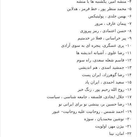
۴- منشه امیر، یکشنبه ها با منشه
۵- محمد منظر پور ، خط قرمز ، هدلاین
۶- بهمن جلدی ، پولیتیکس
۷- پیمان عارف ، مرور
۸- حسن اعتمادی ، رمز پیروزی
۹- پیر خراسانی ، فعلا در خدمتیم
۱۰- پری عسگری، پنجره ای به سوی آزادی
۱۱- رضا علوی ، آشیانه اندیشه ها
۱۲- قاسم شعله سعدی، راه سوم
۱۳- جمشید اسدی ، هم اندیشی
۱۴- رضا گوهرزاد، ایران پست
۱۵- سعید احمدی ، ایران پاد
۱۶- روح الله رحیم پور ، زنگ خبر
۱۷- جلال ایجادی، فلسفه ، جامعه شناسی ، سیاست
۱۸- رضا حسین بر، بینشی نو برای ایرانی نو
۱۹- احمد شمس ، روحانیت علیه روحانیت- عبور
۲۰- نوشین محمدیان ، سوژه
۲۱- بیژن مهر، اولویت
۲۲- امان، نینا