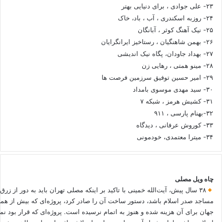
۲۳- علی جوادی ، برای دنیایی بهتر
۲۴- روزبه اسکندری ، آب ، باد، خاک
۲۵- نیک آهنگ کوثر ، آبانگان
۲۶- بهمن شاهنگیان ، رستاخیز ایرانگرایان
۲۷- بهداد جاودان، پگاه نیک اندیشی
۲۸- مینو همتی ، رهایی زن
۲۹- امیر حسین توفیق سرزمین فرصت ها
۳۰- سید مهدی موسوی بامداد
۳۱- کشیش هرمز ، شبکه ۷
۳۲-بهنام پارسی ، ۹۱۱
۳۳- کوروش عرفانی ، دیدگاه
۳۴- میترا معتمدی، خودمونی
چاه ویل مصلی
۳۸ سال پیش، آیت‌الله خمینی با تاکید بر اینکه مصلی تهران باید به دور از زرق
مساجد صدر اسلام باشد، دستور ساخت آن را صادر کرد، پروژه‌ای که بیش از هم
جهان برای آن هزینه شده و هنوز به اتمام نرسیده است. پروژه‌ای که قرار بود نم