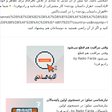
اسلامی باشد، اما بیش از آن تبدیل به نمادی از تلاش نافرجام برای تظاهر و خ
#پادکست «هزار داستان بودجه» کار مشترکی از فکت‌نامه و رادیوفردا.
شما می
«#هزار_داستان_بودجه» را در کست‌باکس
.fm/channel/%D9%87%D8%B2%D8%A7%D8%B1%D8%AF%D8%A7%D8%B3
کنید و اگر از آن راضی هستید به دوستانتان هم پیشنهاد کنید.
وقتی مراقبت هم قطع می‌شود
وقتی مراقبت هم قطع
می‌شود by Radio Farda
رادیو فردا
تبارشناسی تملق؛ در جستجوی اولین‌ پاچه‌مالان
تبارشناسی تملق؛ در جستجوی اولین‌
پاچه‌مالان by Radio Farda رادیو فردا