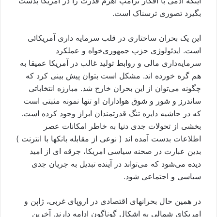
اينکه آدمی با افکار ترامپ اهرم قدرت را در امريکا بدست
بگيرد تصوری ترسناک است.
این یک بحران ساختاری در قلب سرمایه داری آمریکائی
است. ایدئولوژی حزب جمهوری‌خواه و عملکرد
سرمایه‌داری مالی و روابط تولید غالب در آمریکا عمیقا به
هم گره خورده اند. مشکل است بتوان پیش بینی کرد که
چگونه می‌توان از این بحران خارج شد. مبارزه انتخاباتی
ساندرز و شور و شوق هواداران او تنها نمونه مثبتی است
که در حاشيه دايره تنگ قدرتمندان ابراز وجود کرده است.
بخشی از تحولات جدی دنيا به خاطر امکانات عصر
اطلاعات بدست آمده اند ( نوعی از مقابله بانکها با انترنت )
بدين عبارت در صحنه سياسی امريکا، جرقه ای از امید
دیده می‌شود که می‌تواند در آینده تبدیل به جریان جدی
سیاسی و اجتماعی شود.
در همين حال بحرانهای اقتصادی در اروپای غربی، ژاپن و
امريکای شمالی به اشکال گوناگون ادامه دارند. آخرين