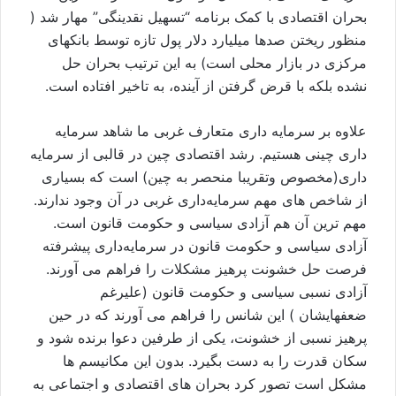
بحران اقتصادی با کمک برنامه “تسهيل نقدينگی” مهار شد (
منظور ريختن صدها ميليارد دلار پول تازه توسط بانکهای
مرکزی در بازار محلی است) به اين ترتيب بحران حل
نشده بلکه با قرض گرفتن از آينده، به تاخير افتاده است.
علاوه بر سرمايه داری متعارف غربی ما شاهد سرمايه
داری چينی هستيم. رشد اقتصادی چین در قالبی از سرمايه
داری(مخصوص وتقريبا منحصر به چين) است که بسیاری
از شاخص های مهم سرمایه‌داری غربی در آن وجود ندارند.
مهم ترین آن هم آزادی سیاسی و حکومت قانون است.
آزادی سیاسی و حکومت قانون در سرمایه‌داری پیشرفته
فرصت حل خشونت پرهيز مشکلات را فراهم می آورند.
آزادی نسبی سياسی و حکومت قانون (عليرغم
ضعفهايشان ) این شانس را فراهم می آورند که در حين
پرهيز نسبی از خشونت، يکی از طرفين دعوا برنده شود و
سکان قدرت را به دست بگیرد. بدون این مکانیسم ها
مشکل است تصور کرد بحران های اقتصادی و اجتماعی به