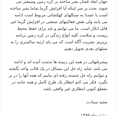
جهان ابعاد فشار بشر ساخته بر کره زمين وسيعتر می
شوند. بحث بر سر اينکه آيا افزايش گرما تماما بشر ساخته
است يا عمدتا به سيکلهای کهکشانی مربوط است ادامه
می يابند ولی نقش فعاليتهای صنعتی در افزايش گرما غير
قابل انکار است. ما می توانيم و بايد برای حفظ محيط
زيست و سلامت کليه انواع زندگی در کره زمين برنامه
بريزيم. بشريت آگاه است که می بايد ارثيه سالمتری را به
نسلهای بعدی تحويل دهيم.
پيشرفتهائی در همه اين زمينه ها بدست آمده اند و ادامه
می يابند. شايد راه حل اين مسائل در يک قالب واحد نگنجند
و نتوانيم راه حل شسته رفته ای بيابيم که همه آنها را در بر
بگيرد. فکر می کنم انتظار يک طرح کامل و همه جانبه در
مقطع کنونی انتظاری غير واقعی باشد.
مجيد سيادت
۱۰ تيرماه ۱۳۹۵