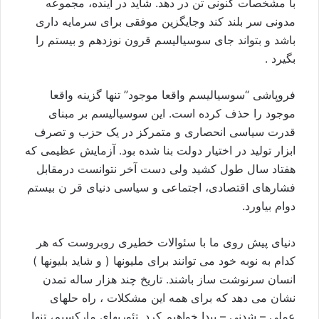
با مشخصات کنونی تن در دهد. شايد در آينده، مجموعه
مدونی سر بلند کند وجايگزين موفقی برای سرمايه داری
باشد و بتواند جای سوسياليسم قرون نوزدهم و بيستم را
بگيرد .
فروپاشی “سوسياليسم واقعا موجود” تنها گزينه واقعا
موجود را حذف کرده است. اين سوسياليسم بر مبنای
قدرت سياسی انحصاری و متمرکز در يک حزب و تصرف
ابزار توليد در اختيار دولت بنا شده بود. آزمايش عظيمی که
هفتاد سال طول کشيد ولی دست آخر نتوانست درمقابل
فشارهای اقتصادی، اجتماعی و سياسی دنيای قر ن بيستم
دوام بياورد.
دنيای پيش روی ما با سئوالات خطيری روبروست که هر
کدام به نوبه خود می توانند برای مليونها ( و شايد بليونها )
انسان سرنوشت ساز باشند. تاريخ چند هزار ساله تمدن
نشان می دهد که برای همه اين مشکلات ، راه حلهای
عملی – شدنی – پيدا خواهيم کرد. تئوريهای مارکسيم، تنها