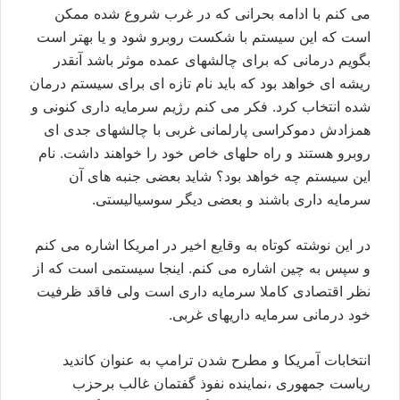
می کنم با ادامه بحرانی که در غرب شروع شده ممکن
است که اين سيستم با شکست روبرو شود و يا بهتر است
بگويم درمانی که برای چالشهای عمده موثر باشد آنقدر
ريشه ای خواهد بود که بايد نام تازه ای برای سيستم درمان
شده انتخاب کرد. فکر می کنم رژيم سرمايه داری کنونی و
همزادش دموکراسی پارلمانی غربی با چالشهای جدی ای
روبرو هستند و راه حلهای خاص خود را خواهند داشت. نام
اين سيستم چه خواهد بود؟ شايد بعضی جنبه های آن
سرمايه داری باشند و بعضی ديگر سوسياليستی.
در اين نوشته کوتاه به وقايع اخير در امريکا اشاره می کنم
و سپس به چين اشاره می کنم. اينجا سيستمی است که از
نظر اقتصادی کاملا سرمايه داری است ولی فاقد ظرفيت
خود درمانی سرمايه داريهای غربی.
انتخابات آمریکا و مطرح شدن ترامپ به عنوان کاندید
ریاست جمهوری ،نماينده نفوذ گفتمان غالب برحزب