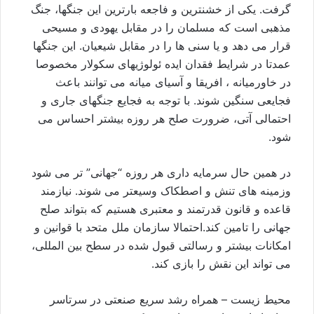
گرفت. يکی از خشنترين و فاجعه بارترين اين جنگها، جنگ
مذهبی است که مسلمان را در مقابل يهودی و مسيحی
قرار می دهد و يا سنی ها را در مقابل شيعيان. اين جنگها
عمدتا در شرايط فقدان ايده ئولوژيهای سکولار مخصوصا
در خاورميانه ، افريقا و آسيای ميانه می توانند باعث
فجايعی سنگين شوند. با توجه به فجايع جنگهای جاری و
احتمالی آتی، ضرورت صلح هر روزه بيشتر احساس می
شود.
در همين حال سرمايه داری هر روزه “جهانی” تر می شود
وزمينه های تنش و اصطکاک وسيعتر می شوند. نيازمند
قاعده و قانون قدرتمند و معتبری هستيم که بتواند صلح
جهانی را تامين کند.احتمالا سازمان ملل متحد با قوانين و
امکانات بيشتر و رسالتی قبول شده در سطح بين المللی،
می تواند اين نقش را بازی کند.
محيط زيست – همراه رشد سريع صنعتی در سرتاسر