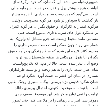
جمهوری‌خواه می باشد. این گفتمان، که خود برگرفته از
انباشت هرچه بیشتر پول و قدرت در دست سرمایه مالی
است، می‌گوید که باید دست سرمایه‌داری را هرچه بیشتر
باز گذاشت تا سودآور تر شود. هر گونه محدودیت دولتی،
هرگونه امتیاز به کارگران و حقوق بگیران، هر گونه کنترل
بر عملکرد غول های سرمایه‌داری ممنوع است. حتی
مسائلی مانند محیط زیست هم جزو مسائل ایدئولوژیک به
شمار می روند چون ممکن است دست سرمایه‌داری را
محدود کنند. نتیجه این شده که سطح زندگی و درآمد حقوق
بگیران (یا بقول امریکا‌يی ها طبقه متوسط) پايین تر و
وضع آنان بدتر شده است. حالا ترامپ، که یک پوپولیست
تمام عیار است، بازی را به هم ریخته و توانسته طرفداران
بسیاری در میان این قشر به دست آورد. شگرد او هم
همان شگرد قدیمی نژاد پرستی، بیگانه ستیزی وجنگ طلبی
است. با توجه به موقعيت کنونی، احتمال پيروزی دانالد
ترامپ را نمی توان منکر شد. اين موضوع، ضعف جدی
دموکراسی ليبرال پارلمانی را بر ملا می کند. حتی تصور