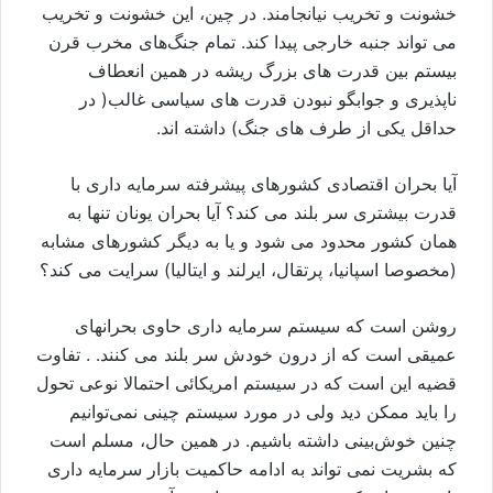
خشونت و تخریب نیانجامند. در چین، این خشونت و تخریب
می تواند جنبه خارجی پيدا کند. تمام جنگ‌های مخرب قرن
بیستم بین قدرت های بزرگ ریشه در همین انعطاف
ناپذیری و جوابگو نبودن قدرت های سیاسی غالب( در
حداقل یکی از طرف های جنگ) داشته اند.
آيا بحران اقتصادی کشورهای پيشرفته سرمايه داری با
قدرت بيشتری سر بلند می کند؟ آيا بحران يونان تنها به
همان کشور محدود می شود و يا به ديگر کشورهای مشابه
(مخصوصا اسپانيا، پرتقال، ايرلند و ايتاليا) سرايت می کند؟
روشن است که سيستم سرمايه داری حاوی بحرانهای
عميقی است که از درون خودش سر بلند می کنند. . تفاوت
قضیه این است که در سيستم امريکائی احتمالا نوعی تحول
را بايد ممکن ديد ولی در مورد سيستم چینی نمی‌توانيم
چنین خوش‌بینی داشته باشيم. در همين حال، مسلم است
که بشريت نمی تواند به ادامه حاکميت بازار سرمايه داری