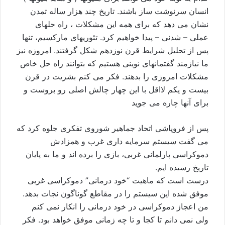
انسان سرنوشت ساز باشند. تاريخ چند هزار ساله تمدن
نشان می دهد که برای همه اين مشکلات ، راه حلهای
عملی – شدنی – پيدا خواهيم کرد. تئوريهای مارکسيم، تنها
پس از تحليل شرايط قرن نوزدهم شکل گرفتند. امروزه نيز
ما نيازمند گفتمانهای نوينی هستيم که بتوانند راه حل خاص
مشکلات امروزی را بدهند. فکر می کنم بشريت در قرن
بيست و يکم لااقل با اين چهار چالش اصلی رو بروست و
برای آنها چاره می جويد
پس از فروپاشی اتحاد جماهير شوروی تفکری جلوه کرد که
می گفت سيستم سرمايه داری غرب و همزادش
دموکراسی پارلمانی غربی، بازی را برده اند و ما به پايان
تاريخ رسيده ايم.
درست است که ماهيت “خود درمانی” دموکراسی غربی
موفق شده اين سيستم را در مقاطع گوناگون نجات بدهد.
من اعجاز دموکراسی در خود درمانی را انکار نمی کنم
ولی نمی دانم تا کجا و تا چه زمانی موفق خواهد بود. فکر