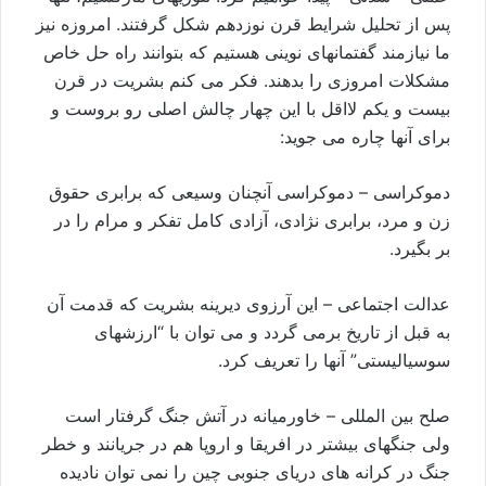
پس از تحليل شرايط قرن نوزدهم شکل گرفتند. امروزه نيز
ما نيازمند گفتمانهای نوينی هستيم که بتوانند راه حل خاص
مشکلات امروزی را بدهند. فکر می کنم بشريت در قرن
بيست و يکم لااقل با اين چهار چالش اصلی رو بروست و
برای آنها چاره می جويد:
دموکراسی – دموکراسی آنچنان وسيعی که برابری حقوق
زن و مرد، برابری نژادی، آزادی کامل تفکر و مرام را در
بر بگيرد.
عدالت اجتماعی – اين آرزوی ديرينه بشريت که قدمت آن
به قبل از تاريخ برمی گردد و می توان با “ارزشهای
سوسياليستی” آنها را تعريف کرد.
صلح بين المللی – خاورميانه در آتش جنگ گرفتار است
ولی جنگهای بيشتر در افريقا و اروپا هم در جريانند و خطر
جنگ در کرانه های دريای جنوبی چين را نمی توان ناديده