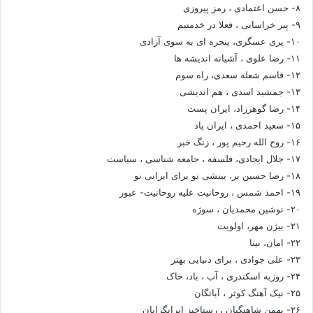
۸- حسن اعتمادی ، رمز پیروزی
۹- پیر خراسانی ، فعلا در خدمتیم
۱۰- پری عسگری، پنجره ای به سوی آزادی
۱۱- رضا علوی ، آشیانه اندیشه ها
۱۲- قاسم شعله سعدی، راه سوم
۱۳- جمشید اسدی ، هم اندیشی
۱۴- رضا گوهرزاد، ایران پست
۱۵- سعید احمدی ، ایران پاد
۱۶- روح الله رحیم پور ، زنگ خبر
۱۷- جلال ایجادی، فلسفه ، جامعه شناسی ، سیاست
۱۸- رضا حسین بر، بینشی نو برای ایرانی نو
۱۹- احمد شمس ، روحانیت علیه روحانیت- عبور
۲۰- نوشین محمدیان ، سوژه
۲۱- بیژن مهر، اولویت
۲۲- امان، نینا
۲۳- علی جوادی ، برای دنیایی بهتر
۲۴- روزبه اسکندری ، آب ، باد، خاک
۲۵- نیک آهنگ کوثر ، آبانگان
۲۶- بهمن شاهنگیان ، رستاخیز ایرانگرایان