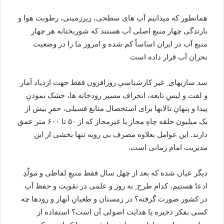
همانطور که میدانیم آب های سطحی، زیرزمینی، رطوبت هوا و
بارندگی چهار منبع اصلی آب هستند که شوربختانه هر چهار
منبع آب در ایران اساساً کم شده و امروز ما را در وضعیت
بحران آب قرار داده است
سد سازیهای ِ غیر کارشناسیِ روزافزون فقط جهت ازدیاد آمار
و لفت و لیسِ تابعه، انحراف مسیر رودخانه ها، خشک نمودنِ
پیدا و پنهانِ تالابها برای استحصال منابع فسیلی، حفرِ بیش از
یک میلیون حلقه چاهِ مجاز یا غیرمجاز که از ۵۰ تا ۶۰۰ متر عمق
دارند. این عوامل بعلاوه مصرف بی رویه تنها بخشی از این
مدیریت امام زمانی است
.
دیگر عیان شده که بعد از چهل سال فقط منبعِ لفاظی و مولّدِ
ادعا هستیم، کدام طرح ِ به روز و علمی در تقویت و حفظ آب
در کشور صورت گرفته؟ در زمستان و طغیانِ اَنهار و رودها چه
کسی بفکر ذخیره یا هدایت اصولی آن است؟ استفاده از