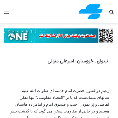
جستجو برای
منو
نینوای ِ خوزستان، امیرعلی متولی
زعیمِ ذوالفنون حضرت امام خامنه ای صلوات الله علیه
سالهای متمادیست که با تزِ “اقتصاد مقاومتی” تنها بفکرِ
لفاظی و پَر نمودن ِ جیب و صندوق امام و امامزاده هایشان
هستند و در حالی از مقاومت سخن می گوید که با گذشت بیش
از دو دهه از پذیرش شکست جنگ توسط خمینی و پایان حرب