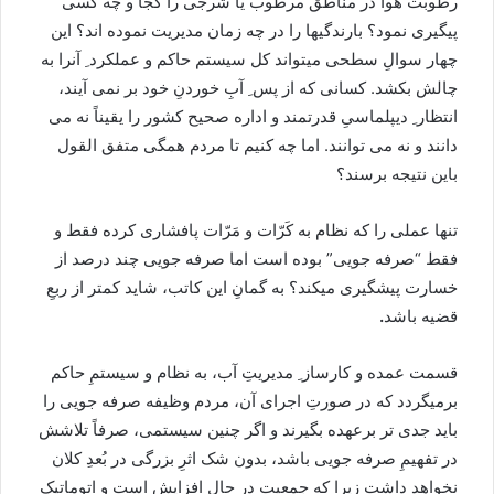
رطوبت هوا در مناطق مرطوب یا شرجی را کجا و چه کسی
پیگیری نمود؟ بارندگیها را در چه زمان مدیریت نموده اند؟ این
چهار سوالِ سطحی میتواند کل سیستم حاکم و عملکرد ِ آنرا به
چالش بکشد. کسانی که از پس ِ آبِ خوردنِ خود بر نمی آیند،
انتظار ِ دیپلماسیِ قدرتمند و اداره صحیح کشور را یقیناً نه می
دانند و نه می توانند. اما چه کنیم تا مردم همگی متفق القول
باین نتیجه برسند؟
تنها عملی را که نظام به کَرّات و مَرّات پافشاری کرده فقط و
فقط “صرفه جویی” بوده است اما صرفه جویی چند درصد از
خسارت پیشگیری میکند؟ به گمانِ این کاتب، شاید کمتر از ربعِ
قضیه باشد
.
قسمت عمده و کارساز ِ مدیریتِ آب، به نظام و سیستمِ حاکم
برمیگردد که در صورتِ اجرای آن، مردم وظیفه صرفه جویی را
باید جدی تر برعهده بگیرند و اگر چنین سیستمی، صرفاً تلاشش
در تفهیمِ صرفه جویی باشد، بدون شک اثرِ بزرگی در بُعدِ کلان
نخواهد داشت زیرا که جمعیت در حالِ افزایش است و اتوماتیک