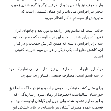
وار مصرف نیز بالا میرود و از طرف ِ دیگر با گرم شدن ِ زمین،
تبخیر نیز افزایش می یابد و این همان قسمتی است که
مدیریتش از سیستمِ حاکم انتظار میرود
.
جالب است که بدانیم پس از انقلابِ نور، تعدادِ چاههای ایران
تقریباً ده برابر شده است و این در حالیست که جمعیت حدود
سه برابر افزایش داشته که همین افزایش جمعیت و در کنار ِ
آن، کاهش منابع آب یکی دیگر از عوامل مهم شرایط کنونی
است
.
در کنار ِ منابع آب به مصارف آن نیز اشاره ای می نمایم که خود
بر سه قسم است: مصارف صنعتی، کشاورزی، شهری
.
برای مثال کشت نیشکر ، صیفی جات و برنج در جلگه حاصلخیزِ
خوزستان سالهاست (خصوصا از زمان سردار سازندگی) که
بطور مداوم تشدید شده ولی چون این گیاهان آبدوست بوده و
قسمتِ عمده مصرف آبشان نیز تابستانه، بر بلای خشکی این