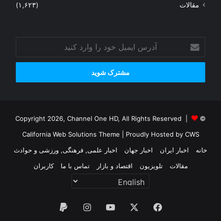
مقالات
(۱,۶۲۳)
آدرس
ایمیل
خود
را
وارد
کنید
© Copyright 2026, Channel One HD, All Rights Reserved |
California Web Solutions Theme
| Proudly Hosted by
CWS
خانه
اخبار ایران
اخبار جهان
اخبار علمی, فرهنگی, ورزشی و حوادث
مقالات
تلویزیون
اقتصاد و بازار
تماس با ما
کاربران
فیس
X
یوتیوب
اینستاگرام
پی‌پال