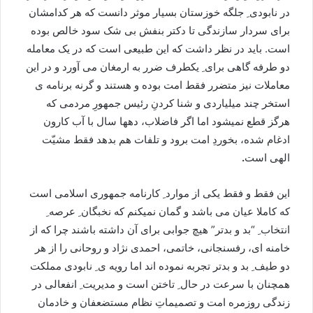
در نابودی ِ جلگه خوزستان بسیار موثر دانست که هر کدامشان
برای سردار سازندگی تا دکتر بنفش بی شک سود خالص بوده
است. باید در نظر داشت که این طبیعی است که در یک معامله
دو طرفه گاهی برای ِ یکطرف ضرر به ارمغان می آورد و در این
معاملات نیز متضرر فقط امت بوده و هستند و گرنه برنامه ی
استخر چند میلیاردی و شنا کردنِ رئیس جمهورِ مردمی که
هرگز قطع نمیشود اما اگر فاضلاب، دهها سال با آب کارون
ادغام شده، بخوردِ امت برود و تلفات هم بدهد فقط مشیّت
الهی است
.
این فقط و فقط یکی از موارد ِ کارنامه جمهوری اسلامی است
که کاملا عیان می باشد و گمان نمیکنم که نخبگان ِ عرصه ِ
انتخاب ِ “بد و بدتر” هیچ جوابی برای آن داشته باشند چرا که از
خامنه ای، رفسنجانی، خاتمی، احمدی نژاد و روحانی را از هر
دو طیف ِ بد و بدتر تجربه نموده اند اما رویه ی ِ نابودی مملکت
همچنان با سرعت در حال ِ تاختن است و مدیریت ِ انفعالی در
زندگی روزمره امت و تصمیماتِ نظام مستضعفان و خادمان