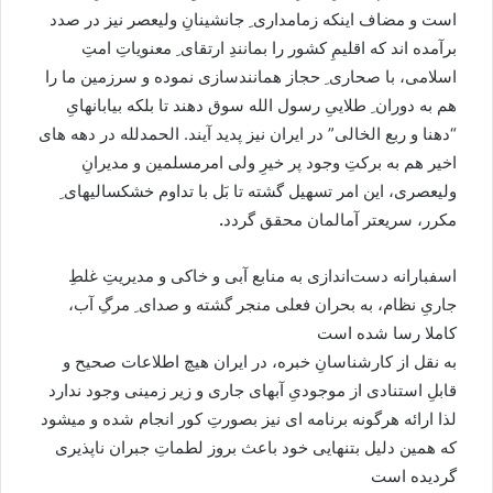
است و مضاف اینکه زمامداری ِ جانشینانِ ولیعصر نیز در صدد
برآمده اند که اقلیمِ کشور را بمانندِ ارتقای ِ معنویاتِ امتِ
اسلامی، با صحاری ِ حجاز همانندسازی نموده و سرزمین ما را
هم به دوران ِ طلاییِ رسول الله سوق دهند تا بلکه بیابانهایِ
“دهنا و ربع الخالی” در ایران نیز پدید آیند. الحمدلله در دهه های
اخیر هم به برکتِ وجود پر خیرِ ولی امرمسلمین و مدیرانِ
ولیعصری، این امر تسهیل گشته تا بَل با تداوم خشکسالیهای ِ
مکرر، سریعتر آمالمان محقق گردد
.
اسفبارانه دست‌اندازی به منابع آبی و خاکی و مدیریتِ غلطِ
جاریِ نظام، به بحران فعلی منجر گشته و صدای ِ مرگِ آب،
کاملا رسا شده است
به نقل از کارشناسانِ خبره، در ایران هیچ اطلاعات صحیح و
قابلِ استنادی از موجودیِ آبهای جاری و زیر زمینی وجود ندارد
لذا ارائه هرگونه برنامه ای نیز بصورتِ کور انجام شده و میشود
که همین دلیل بتنهایی خود باعث بروز لطماتِ جبران ناپذیری
گردیده است