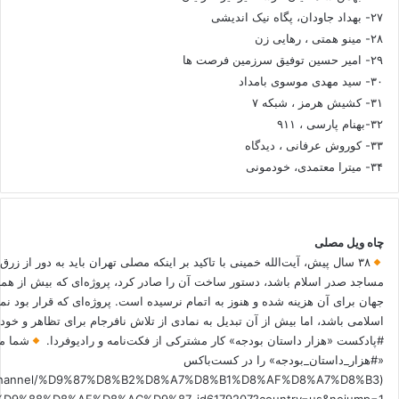
۲۷- بهداد جاودان، پگاه نیک اندیشی
۲۸- مینو همتی ، رهایی زن
۲۹- امیر حسین توفیق سرزمین فرصت ها
۳۰- سید مهدی موسوی بامداد
۳۱- کشیش هرمز ، شبکه ۷
۳۲-بهنام پارسی ، ۹۱۱
۳۳- کوروش عرفانی ، دیدگاه
۳۴- میترا معتمدی، خودمونی
چاه ویل مصلی
۳۸ سال پیش، آیت‌الله خمینی با تاکید بر اینکه مصلی تهران باید به دور از زرق
مساجد صدر اسلام باشد، دستور ساخت آن را صادر کرد، پروژه‌ای که بیش از هم
جهان برای آن هزینه شده و هنوز به اتمام نرسیده است. پروژه‌ای که قرار بود نم
اسلامی باشد، اما بیش از آن تبدیل به نمادی از تلاش نافرجام برای تظاهر و خ
#پادکست «هزار داستان بودجه» کار مشترکی از فکت‌نامه و رادیوفردا.
شما می
«#هزار_داستان_بودجه» را در کست‌باکس
.fm/channel/%D9%87%D8%B2%D8%A7%D8%B1%D8%AF%D8%A7%D8%B3