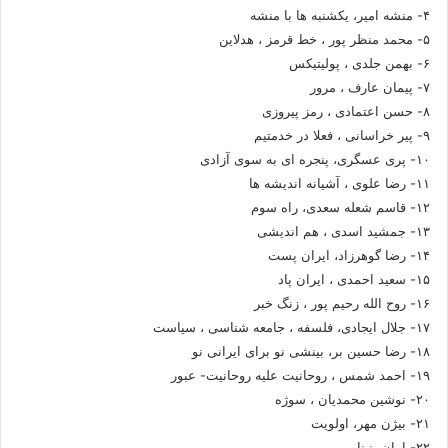
۴- منشه امیر، یکشنبه ها با منشه
۵- محمد منظر پور ، خط قرمز ، هدلاین
۶- بهمن جلدی ، پولیتیکس
۷- پیمان عارف ، مرور
۸- حسن اعتمادی ، رمز پیروزی
۹- پیر خراسانی ، فعلا در خدمتیم
۱۰- پری عسگری، پنجره ای به سوی آزادی
۱۱- رضا علوی ، آشیانه اندیشه ها
۱۲- قاسم شعله سعدی، راه سوم
۱۳- جمشید اسدی ، هم اندیشی
۱۴- رضا گوهرزاد، ایران پست
۱۵- سعید احمدی ، ایران پاد
۱۶- روح الله رحیم پور ، زنگ خبر
۱۷- جلال ایجادی، فلسفه ، جامعه شناسی ، سیاست
۱۸- رضا حسین بر، بینشی نو برای ایرانی نو
۱۹- احمد شمس ، روحانیت علیه روحانیت- عبور
۲۰- نوشین محمدیان ، سوژه
۲۱- بیژن مهر، اولویت
۲۲- امان، نینا