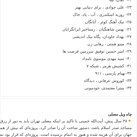
۲۳- علی جوادی ، برای دنیایی بهتر
۲۴- روزبه اسکندری ، آب ، باد، خاک
۲۵- نیک آهنگ کوثر ، آبانگان
۲۶- بهمن شاهنگیان ، رستاخیز ایرانگرایان
۲۷- بهداد جاودان، پگاه نیک اندیشی
۲۸- مینو همتی ، رهایی زن
۲۹- امیر حسین توفیق سرزمین فرصت ها
۳۰- سید مهدی موسوی بامداد
۳۱- کشیش هرمز ، شبکه ۷
۳۲-بهنام پارسی ، ۹۱۱
۳۳- کوروش عرفانی ، دیدگاه
۳۴- میترا معتمدی، خودمونی
چاه ویل مصلی
۳۸ سال پیش، آیت‌الله خمینی با تاکید بر اینکه مصلی تهران باید به دور از زرق
مساجد صدر اسلام باشد، دستور ساخت آن را صادر کرد، پروژه‌ای که بیش از هم
جهان برای آن هزینه شده و هنوز به اتمام نرسیده است. پروژه‌ای که قرار بود نم