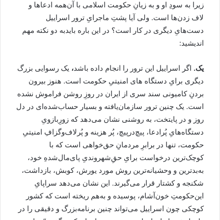
زیرا به‌ سودِ او و به زیانِ حکومت اسلامی با آن‌همه ادعاها و
لاف زدن‌ها است. ولی آیا پشتِ ماجرایِ ترور اسراییل
دست‌هایِ دیگری در کار است؟ در این باره بایدبه دو نکته مهم
اندیشید:
یک.
اگر اسراییل این ترور را انجام داده باشد
،
یک رسوایی بزرگ
دیگری برایِ دستگاه ‌های امنیتیِ حکومت است. هنوز بیرون
بردنِ کامیونی سند سری از ایران در روزِ روشن فراموش نشده
است. یک چنین ترور سازمان‌یافته‌ و بسیار حساب‌شده‌ای در دل
روز و در پایتخت، به روشنی نشان می‌دهد که زورِ‌بازویِ
دستگاه‌هایِ پُر‌ادعا، پیچ‌درپیچ، پُر هزینه و پُرلاف‌وگزافِ امنیتیِ
حکومت، تنها در برابرِ مردمانِ حق‌خواهی است که با
کوچک‌ترین درخواست برایِ حقِ‌شهروندیِ پای‌مال‌شدهِ خود،
به‌بدترین و وحشیانه‌ترین روش مورد یورش، کوبش، بازداشت،
شکنجه و کشتار قرار می‌گیرند. این نشان می‌دهد سراپایِ
این‌حکومتِ خون‌آشام، پوسیده و به‌هم ریخته است که کشور
کوچکی چون اسراییل می‌تواند چنین برنامه‌بزرگ و دقیقی را در