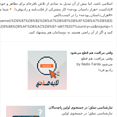
اسلامی باشد، اما بیش از آن تبدیل به نمادی از تلاش نافرجام برای تظاهر و خ
#پادکست «هزار داستان بودجه» کار مشترکی از فکت‌نامه و رادیوفردا.
شما می
«#هزار_داستان_بودجه» را در کست‌باکس
.fm/channel/%D9%87%D8%B2%D8%A7%D8%B1%D8%AF%D8%A7%D8%B3
کنید و اگر از آن راضی هستید به دوستانتان هم پیشنهاد کنید.
وقتی مراقبت هم قطع می‌شود
وقتی مراقبت هم قطع
می‌شود by Radio Farda
رادیو فردا
تبارشناسی تملق؛ در جستجوی اولین‌ پاچه‌مالان
تبارشناسی تملق؛ در جستجوی اولین‌