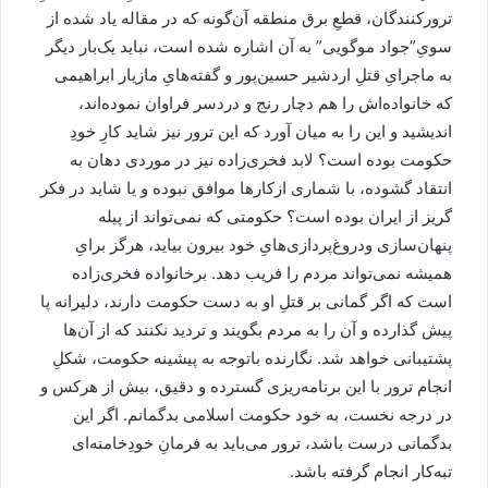
ترورکنندگان، قطعِ برق منطقه آن‌گونه که در مقاله یاد شده از
سویِ”جواد موگویی” به آن اشاره شده است، نباید یک‌بار دیگر
به ماجرایِ قتلِ اردشیر حسین‌پور و گفته‌هایِ مازیار ابراهیمی
که خانواده‌اش را هم دچار رنج و دردسر فراوان نموده‌اند،
اندیشید و این را به میان آورد که این ترور نیز شاید کارِ خودِ
حکومت بوده است؟ لابد فخری‌زاده نیز در موردی دهان به
انتقاد گشوده، با شماری ازکارها موافق نبوده و یا شاید در فکر
گریز از ایران بوده است؟ حکومتی که نمی‌تواند از پیله
پنهان‌سازی ودروغ‌پردازی‌هایِ خود بیرون بیاید، هرگز برایِ
همیشه نمی‌تواند مردم را فریب دهد. برخانواده فخری‌زاده
است که اگر گمانی بر قتلِ او به دست حکومت دارند، دلیرانه پا
پیش گذارده و آن را به مردم بگویند و تردید نکنند که از آن‌ها
پشتیبانی خواهد شد. نگارنده باتوجه به پیشینه حکومت، شکلِ
انجام ترور با این برنامه‌ریزی گسترده و دقیق، بیش از هرکس و
در درجه نخست، به خود حکومت اسلامی بدگمانم. اگر این
بد‌گمانی درست باشد، ترور می‌باید به فرمانِ خودِخامنه‌ای
تبه‌کار انجام گرفته باشد.