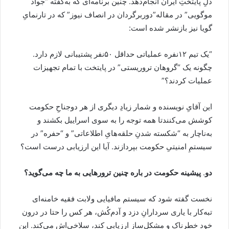
دلِ پایتختِ ایران انجام‌دهد. چنین برنامه‌ای که به‌گفته “جواد
موگویی” در مقاله”دوربرگردان در انصاف نیوز” که در تارنمایِ
گویا نیز باز‌نشر شده است:
“یک تیم ۱۲نفره عملیاتی حداقل ۵۰نفر پشتیبانی لازم دارد.
چگونه یک “گروهان تروریستی” در پایتخت با تمام تجهیزات
عملیات کردند؟”
این آقایِ نویسنده و شمار زیادِ دیگری از هر دوجناحِ حکومت
کوشش می‌کنندتا همه توجه را به سوی اسراییل بکشند و
به‌ناچار به “شکسته شدنِ حلقه‌هایِ اطلاعاتی” و “حفره‌” در
سیستمِ امنیتیِ حکومت بپردازند. آیا این ارزیابی درست است؟
دو
.
پیشینه حکومت در باره چنین ترورهایی به ما چه می‌گوید؟
نخست گفته شود که سیستم مافیایی ولابت فقیه خامنه‌ای
تبه‌کار با یاری سردارانِ دزد و آدم‌کُش، هر کس را حتا در درون
خود خطرناک و مشکل‌ساز ارزیابی کند، سلاخی‌اش می‌کند. این