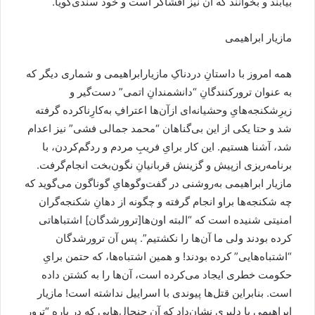
بیابند و بخوانند که آن نیز افشاگر است و خود سندی‌گویا.
مازیار ابراهیمی
همه امروز با داستانِ دردناکِ مازیارابراهیمی و شماری دیگر که
به عنوان ترورکنندگانِ “دانشمندانِ اتمی” دست‌گیر و
زیرِشکنجه‌هایِ وحشیانه‌ای ازآن‌ها اعترافِ به‌کار‌ِناکرده گرفته
شد و حتا یکی از این بی‌گناهان “محمد جمالی فشی” نیز اعدام
شد، آشنا هستیم. این کار برایِ فریبِ مردم و ردگم‌کردن، با
برنامه‌ریزی ازپیش و گزینش قربانیانِ نگون‌بخت انجام‌گرفت.
مازیار ابراهیمی به‌روشنی در گفت‌و‌گوهایِ گوناگون می‌گوید که
چه شکنجه‌ها براو انجام گرفته و چگونه از دهانِ شکنجه‌گران
امنیتی شنیده است که “البته اون‌ها[ترور‌شدگان] اشتباهاتی
کرده بودند ولی ما آن‌ها را نکشتیم”. پس آن ترورشدگان
“اشتباه‌هایی” کرده بودند! و همین اشتباه‌ها، که حتمن برایِ
حکومت خطری ایجاد می‌کرده است، آن‌ها را به کشتن داده
است. بنابر‌این قتل‌ها پیوندی با اسراییل نداشته است! مازیار
ابراهیمی با دلیری نشان‌داد که آن جنجال‌‌هایی که در باره “ترور