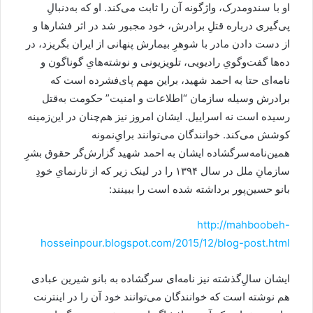
او با سندو‌مدرک، واژگونه آن را ثابت می‌کند. او که به‌دنبالِ
پی‌گیری درباره قتلِ برادرش، خود مجبور شد در اثر فشارها و
از دست دادن مادر با شوهرِ بیمارش پنهانی از ایران بگریزد، در
ده‌ها گفت‌و‌گویِ رادیویی، تلویزیونی و نوشته‌هایِ گوناگون و
نامه‌ای حتا به احمد شهید، براین مهم پای‌فشرده است که
برادرش وسیله سازمان “اطلاعات و امنیت” حکومت به‌قتل
رسیده است نه اسراییل. ایشان امروز نیز هم‌چنان در این‌زمینه
کوشش می‌کند. خوانندگان می‌توانند برایِ‌نمونه
همین‌نامه‌سرگشاده ‌ایشان به احمد شهید گزارش‌گر حقوق بشرِ
سازمانِ ملل در سال ۱۳۹۴ را در لینک زیر که از تارنمایِ خودِ
بانو حسین‌پور برداشته شده است را ببینند:
http://mahboobeh-
hosseinpour.blogspot.com/2015/12/blog-post.html
ایشان سالِ‌گذشته نیز نامه‌ای سرگشاده به بانو شیرین عبادی
هم نوشته است که خوانندگان می‌توانند خود آن را در اینترنت