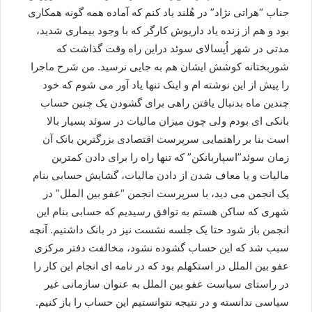
جناب “هراتی نژاد” در هُلند یاد کنم که آماده همه گونه همکاری
بود و هم از زنده یاد داریوش کارگر که با وجود بیماری شدید،
مدتی در شهر اُپسالای سوئد دراین راه وقت گذاشت که
شوربختانه کوشش ایشان هم به جایی نرسید. من شرح ماجرا
را پیش از این نوشته ام و اینک تنها یاد آور می شوم که خود
چندین ماه بدنبال یافتن راهی برای گشودن یک چنین حساب
بانکی ای بودم ولی چون میزان مالیات در سوئد بسیار بالا
است بنا بر راهنمایی سرپرست اقتصادی بزرگترین بانک آن
زمان سوئد”اسپاربانکن” که تنها راه را برای دادن کمترین
مالیات و یا معاف شدن از دادن مالیات، گشایش حسابی بنام
یک انجمن می دید، با سرپرست انجمن “عفو بین الملل” در
شهری که ساکن هستم به توافق رسیدیم که حسابی بنام این
انجمن باز شود حتا یک جلسه نشست نیز در بانک داشتیم. آنچه
سبب شد که این حساب گشوده نشود، مخالفت دفتر مرکزی
عفو بین الملل در استکهلم بود که در نامه ای انجام این کار را
در راستای سیاست عفو بین الملل به عنوان سازمانی غیر
سیاسی ندانسته و در نتیجه نتوانستیم این حساب را باز کنیم.