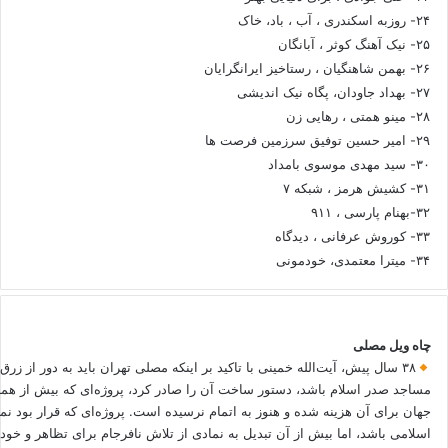
۲۴- روزبه اسکندری ، آب ، باد، خاک
۲۵- نیک آهنگ کوثر ، آبانگان
۲۶- بهمن شاهنگیان ، رستاخیز ایرانگرایان
۲۷- بهداد جاودان، پگاه نیک اندیشی
۲۸- مینو همتی ، رهایی زن
۲۹- امیر حسین توفیق سرزمین فرصت ها
۳۰- سید مهدی موسوی بامداد
۳۱- کشیش هرمز ، شبکه ۷
۳۲-بهنام پارسی ، ۹۱۱
۳۳- کوروش عرفانی ، دیدگاه
۳۴- میترا معتمدی، خودمونی
چاه ویل مصلی
۳۸ سال پیش، آیت‌الله خمینی با تاکید بر اینکه مصلی تهران باید به دور از زرق
مساجد صدر اسلام باشد، دستور ساخت آن را صادر کرد، پروژه‌ای که بیش از هم
جهان برای آن هزینه شده و هنوز به اتمام نرسیده است. پروژه‌ای که قرار بود نم
اسلامی باشد، اما بیش از آن تبدیل به نمادی از تلاش نافرجام برای تظاهر و خ