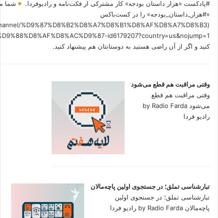
#پادکست «هزار داستان بودجه» کار مشترکی از فکت‌نامه و رادیوفردا.
شما می
«#هزار_داستان_بودجه» را در کست‌باکس
.fm/channel/%D9%87%D8%B2%D8%A7%D8%B1%D8%AF%D8%A7%D8%B3
کنید و اگر از آن راضی هستید به دوستانتان هم پیشنهاد کنید.
وقتی مراقبت هم قطع می‌شود
وقتی مراقبت هم قطع
می‌شود by Radio Farda
رادیو فردا
تبارشناسی تملق؛ در جستجوی اولین‌ پاچه‌مالان
تبارشناسی تملق؛ در جستجوی اولین‌
پاچه‌مالان by Radio Farda رادیو فردا