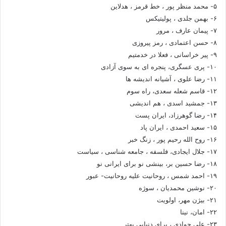
۵- محمد منظر پور ، خط قرمز ، هدلاین
۶- بهمن جلدی ، پولیتیکس
۷- پیمان عارف ، مرور
۸- حسن اعتمادی ، رمز پیروزی
۹- پیر خراسانی ، فعلا در خدمتیم
۱۰- پری عسگری، پنجره ای به سوی آزادی
۱۱- رضا علوی ، آشیانه اندیشه ها
۱۲- قاسم شعله سعدی، راه سوم
۱۳- جمشید اسدی ، هم اندیشی
۱۴- رضا گوهرزاد، ایران پست
۱۵- سعید احمدی ، ایران پاد
۱۶- روح الله رحیم پور ، زنگ خبر
۱۷- جلال ایجادی، فلسفه ، جامعه شناسی ، سیاست
۱۸- رضا حسین بر، بینشی نو برای ایرانی نو
۱۹- احمد شمس ، روحانیت علیه روحانیت- عبور
۲۰- نوشین محمدیان ، سوژه
۲۱- بیژن مهر، اولویت
۲۲- امان، نینا
۲۳- علی جوادی ، برای دنیایی بهتر