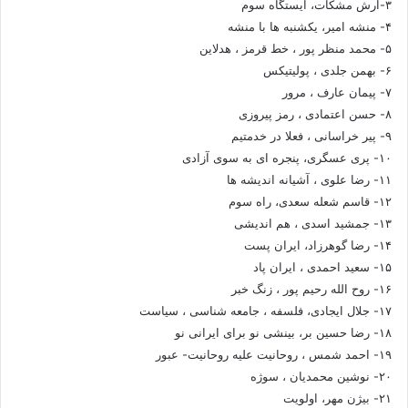
۳-آرش مشکات، ایستگاه سوم
۴- منشه امیر، یکشنبه ها با منشه
۵- محمد منظر پور ، خط قرمز ، هدلاین
۶- بهمن جلدی ، پولیتیکس
۷- پیمان عارف ، مرور
۸- حسن اعتمادی ، رمز پیروزی
۹- پیر خراسانی ، فعلا در خدمتیم
۱۰- پری عسگری، پنجره ای به سوی آزادی
۱۱- رضا علوی ، آشیانه اندیشه ها
۱۲- قاسم شعله سعدی، راه سوم
۱۳- جمشید اسدی ، هم اندیشی
۱۴- رضا گوهرزاد، ایران پست
۱۵- سعید احمدی ، ایران پاد
۱۶- روح الله رحیم پور ، زنگ خبر
۱۷- جلال ایجادی، فلسفه ، جامعه شناسی ، سیاست
۱۸- رضا حسین بر، بینشی نو برای ایرانی نو
۱۹- احمد شمس ، روحانیت علیه روحانیت- عبور
۲۰- نوشین محمدیان ، سوژه
۲۱- بیژن مهر، اولویت