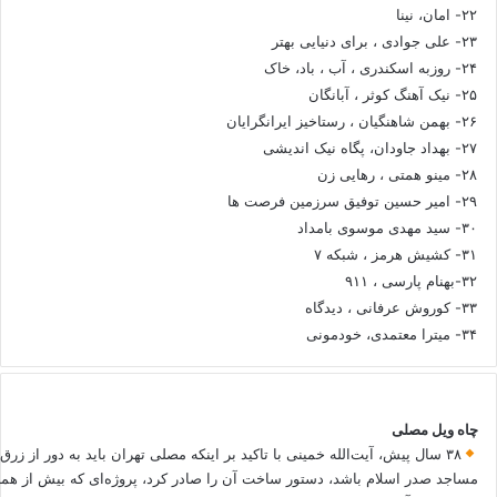
۲۲- امان، نینا
۲۳- علی جوادی ، برای دنیایی بهتر
۲۴- روزبه اسکندری ، آب ، باد، خاک
۲۵- نیک آهنگ کوثر ، آبانگان
۲۶- بهمن شاهنگیان ، رستاخیز ایرانگرایان
۲۷- بهداد جاودان، پگاه نیک اندیشی
۲۸- مینو همتی ، رهایی زن
۲۹- امیر حسین توفیق سرزمین فرصت ها
۳۰- سید مهدی موسوی بامداد
۳۱- کشیش هرمز ، شبکه ۷
۳۲-بهنام پارسی ، ۹۱۱
۳۳- کوروش عرفانی ، دیدگاه
۳۴- میترا معتمدی، خودمونی
چاه ویل مصلی
۳۸ سال پیش، آیت‌الله خمینی با تاکید بر اینکه مصلی تهران باید به دور از زرق
مساجد صدر اسلام باشد، دستور ساخت آن را صادر کرد، پروژه‌ای که بیش از هم