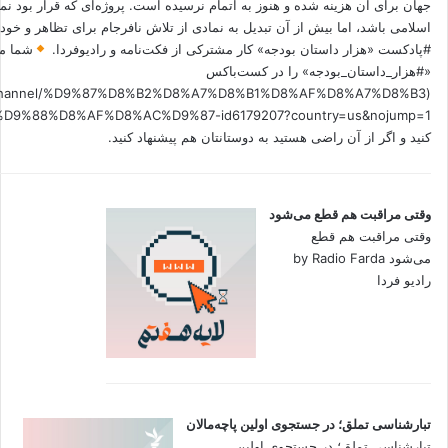
جهان برای آن هزینه شده و هنوز به اتمام نرسیده است. پروژه‌ای که قرار بود نم
اسلامی باشد، اما بیش از آن تبدیل به نمادی از تلاش نافرجام برای تظاهر و خ
#پادکست «هزار داستان بودجه» کار مشترکی از فکت‌نامه و رادیوفردا.
شما می
«#هزار_داستان_بودجه» را در کست‌باکس
.fm/channel/%D9%87%D8%B2%D8%A7%D8%B1%D8%AF%D8%A7%D8%B3
کنید و اگر از آن راضی هستید به دوستانتان هم پیشنهاد کنید.
وقتی مراقبت هم قطع می‌شود
وقتی مراقبت هم قطع
می‌شود by Radio Farda
رادیو فردا
تبارشناسی تملق؛ در جستجوی اولین‌ پاچه‌مالان
تبارشناسی تملق؛ در جستجوی اولین‌