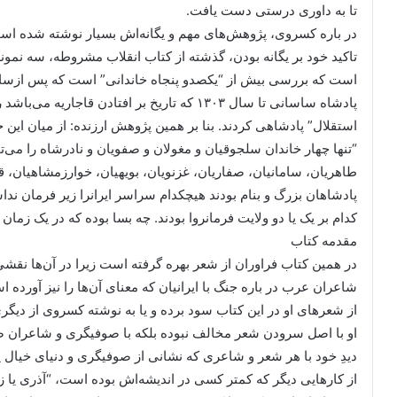
تا به داوری درستی دست یافت.
در باره کسروی، پژوهش‌های مهم و یگانه‌اش بسیار نوشته شده است و 
تاکید خود بر یگانه بودن، گذشته از کتاب انقلاب مشروطه، سه نمون
است که بررسی بیش از “یکصدو پنجاه خاندانی” است که پس ازسا
پادشاه ساسانی تا سال ۱۳۰۳ که تاریخ بر افتادن قاج
استقلال” پادشاهی کردند. بنا بر همین پژوهش ارزنده: از میان این خا
“تنها چهار خاندان سلجوقیان و مغولان و صفویان و نادرشاه را می‌ت
طاهریان، سامانیان، صفاریان، غزنویان، بویهیان، خوارزمشاهیان، قره
پادشاهان بزرگ و بنام بودند هیچکدام سراسر ایرانرا زیر فرمان ندا
کدام بر یک یا دو ولایت فرمانروا بودند. چه بسا بوده که در یک زمان
مقدمه کتاب
در همین کتاب فراوران از شعر بهره گرفته است زیرا در آن‌ها نقشی
شاعران عرب در باره جنگ با ایرانیان که معنای آن‌ها را نیز آورد
از شعرهای او در این کتاب سود برده و یا به نوشته کسروی از دیگ
او با اصل سرودن شعر مخالف نبوده بلکه با صوفیگری و شاعران ص
دیدِ خود با هر شعر و شاعری که نشانی از صوفیگری و دنیای خیال
از کارهایی دیگر که کمتر کسی در اندیشه‌اش بوده است، “آذری یا ز