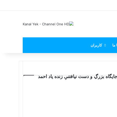
X
فیس بوک
یوتیوب
اینستاگرام
پی‌پال
 ما
کاربران
م و جایگاه بزرگِ و دست نیافتنیِ زنده یاد احمد