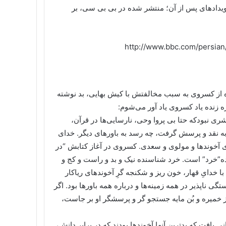
رویدادهای پس از آن؛ منتشر شده در بی بی سی، بر
http://www.bbc.com/persian
ده از کسروی به سبب مخالفتش با کیش بهایی، بد نوشته
ره زنده یاد کسروی یاد آور می‌شوم:
شری نبودکه حتا بی پروا وحی، نارسایی‌ها در قرآن،
ه نقد و پرسش گرفت، چه رسد به باورهای دیگر. خدای
ی آخوندها و مولوی و سعدی. کسروی در آغاز کتابش “در
داده”خرد” است. خرد شناسنده نیک و بد و راست و کج و
دایِ قهار، خون ریز و شکنجه گرِ آخوندهای ریاکار
ناپذیر در همه زمینه‌ها و درباره همه باورها بود. اگر
 خمیره و بُن مایه جستجو گر و پرسشگر او بر جاست،
یافت که بدترین آنها آخوندها بودند که در برابر دانش،