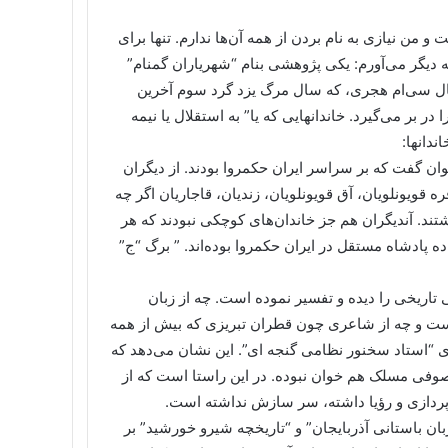
من نیازی به نام بردن از همه آن‌ها ندارم. تنها برای
ه دیگر می‌آورم: یکی پژوهشی بنام “شهریاران گمنام”
ل سی‌ام هجری، که سال مرگ یزد گرد سوم آخرین
اریه می‌باشد را در بر می‌گیرد. خاندانهایی که یا” به استقلال یا نیمه
ندانها:
وان گفت که بر سراسر ایران حکمروا بودند. از دیگران
 قویونلویان، آق قویونلویان، زندیان، قاجاریان اگر چه
شتند. آندیگران هم جز خاندان‌های کوچکی نبودند که هر
 ده پادشاه مستقل در ایران حکمروا بوده‌اند. ” برگ “ج”
 تاریخی را دیده و تفسیر نموده است. چه از زبان
ه است و چه از شاعری چون قطران تبریزی که بیش از همه
ری “استاد سخنور نظامی گنجه ای”. این نشان می‌دهد که
وفی مسلک هم خوان نبوده. در این راستا است که از
 پردازی و رؤیا داشته، سر سازش نداشته است.
بان باستانی آذربایجان” و “تاریخچه شیرو خورشید” بر