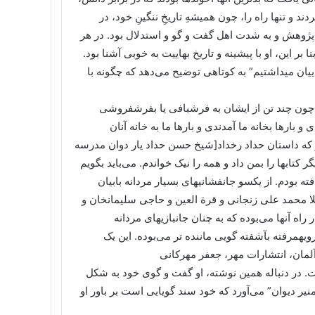
و تنها راه را، چون همیشهِ تاریخِ ننگینِ خود، در
و پژوهش و به شدت اهل گفت و گو و استدلال بود. در هر
این، او با پیشینه و تاریخ بهاییت به خوبی آشنا بود.
تیتر: “گفتگویی که با بهاییان میداشتیم” به کوتاهی توضیح می‌دهد که چگونه با
 و چون چند تن از ایشان به فرشبافی یا بفرشفروشی
و بارها بخانه ما آمدندی و بارها ما به خانه آنان
ز که داستان حداد رخداد[شیخ حسن حداد یار دوان مدرسه
کتابها را بمن داد و همه را نیک خواندم. می‌باید بگویم
ته بودم. از یکسو جانفشانیهای بسیار مردانه بابیان
 محمد علی زنجانی و قرة العین و حاجی سلیمانخان و
اه آنها می‌بوده که به چنان جانبازیهای مردانه
ویهمرفته بآشفته گویی ماننده تر می‌بوده. این یک
. در دنباله همین نوشته، او گفت و گوی خود به شکل
منیر دیوان” می‌آورد که خود سند گویایی است بر باور او