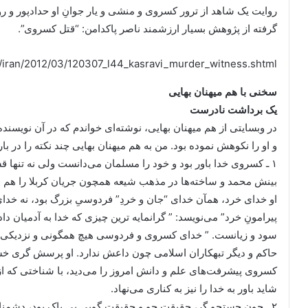
روایت یک شاهد از ترور کسروی و منشی و یار جوانِ او حدادپور و 
گرفته از پژوهش بسیار ارزشمند ناصر پاکدامن: “قتل کسروی”.
/iran/2012/03/120307_l44_kasravi_murder_witness.shtml
سخنی با هم میهنان بهایی
یک برداشت نادرست
در وبسایتی از هم میهنان بهایی، نوشته‌ای خواندم که در آن نویسن
و او را نکوهش نموده بود. من به هم میهنان بهایی چند نکته را در با
۱ ـ کسروی خدا باور بود و خود را مسلمان می‌دانست ولی نه تنها ق
بینش محمد و ساخته‌ها در مذهب شیعه همچون جریان کربلا را هم ب
او خدای خرد، همآن خدای “جان و خردِ” فردوسیِ بزرگ بود، نه خدا
پیرامونِ خرد” می‌نویسد: ” گرانمایه ترین چیزی که خدا به آدمیان 
سود و زیانست. ” خدای کسروی و فردوسی هیچ همگونی و نزدیکی با خ
حاکم و دیگر تبهکاران اسلامی چون داعش ندارد. او پرسش گری خستگی 
کسروی پیشرفت‌های علم و دانش امروز را می‌دید، با شناختی که از
شاید باور به خدا را نیز به کناری می‌نهاد.
۲ ـ چون جستجو گر، حقیقت جو و حقیقت گویی بی باک بود، دشمنانی 