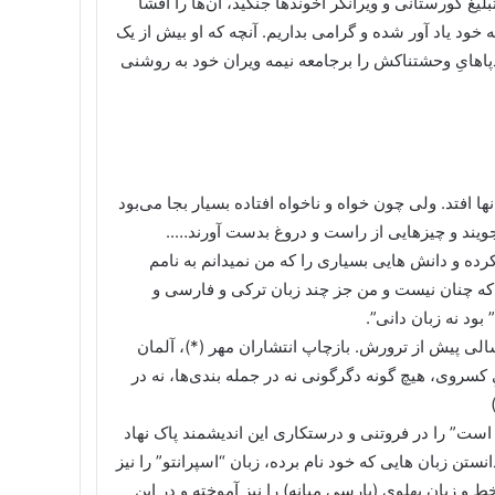
لیغ گورستانی و ویرانگر آخوندها جنگید، آن‌ها را افشا
به خود یاد آور شده و گرامی بداریم. آنچه که او بیش از یک
هایِ وحشتناکش را برجامعه نیمه ویران خود به روشنی
 افتد. ولی چون خواه و ناخواه افتاده بسیار بجا می‌بود
بجویند و چیزهایی از راست و دروغ بدست آورند…..
ده و دانش هایی بسیاری را که من نمیدانم به نامم
ی که چنان نیست و من جز چند زبان ترکی و فارسی و
ود نه زبان دانی”.
 گفتار او بر کتاب “زندگی من” منتشر شده در سال ۱۳۲۳، سالی پیش از ترورش. بازچاپ انتشاران مهر (*)، آلمان
هایِ کسروی، هیچ گونه دگرگونی نه در جمله بندی‌ها، نه در
ست” را در فروتنی و درستکاری این اندیشمند پاک نهاد
نستن زبان هایی که خود نام برده، زبان “اسپرانتو” را نیز
 و زبان پهلوی (پارسی میانه) را نیز آموخته و در این