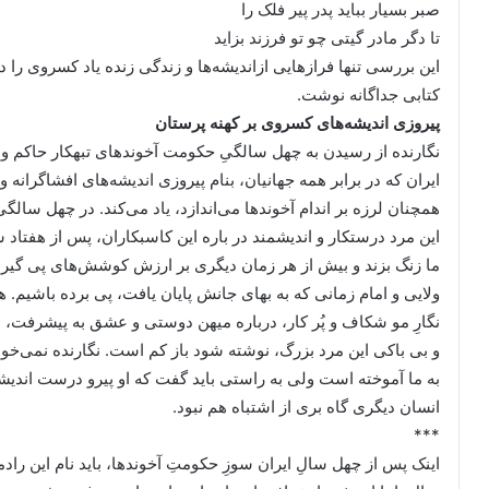
صبر بسیار بباید پدر پیر فلک را
تا دگر مادر گیتی چو تو فرزند بزاید
این بررسی تنها فرازهایی ازاندیشه‌ها و زندگی زنده یاد کسروی را د
کتابی جداگانه نوشت.
پیروزی اندیشه‌های کسروی بر کهنه پرستان
نگارنده از رسیدن به چهل سالگیِ حکومت آخوندهای تبهکار حاکم و و
ایران که در برابر همه جهانیان، بنام پیروزی اندیشه‌های افشاگرانه
همچنان لرزه بر اندام آخوندها می‌اندازد، یاد می‌کند. در چهل س
این مرد درستکار و اندیشمند در باره این کاسبکاران، پس از هفتاد 
ما زنگ بزند و بیش از هر زمان دیگری بر ارزش کوشش‌های پی گیر ا
ولایی و امام زمانی که به بهای جانش پایان یافت، پی برده باشیم. ه
نگارِ مو شکاف و پُر کار، درباره میهن دوستی و عشق به پیشرفت، 
و بی باکی این مرد بزرگ، نوشته شود باز کم است. نگارنده نمی‌خ
به ما آموخته است ولی به راستی باید گفت که او پیرو درست اندیشه:
انسان دیگری گاه بری از اشتباه هم نبود.
***
اینک پس از چهل سالِ ایران سوزِ حکومتِ آخوند‌ها، باید نام این رادم