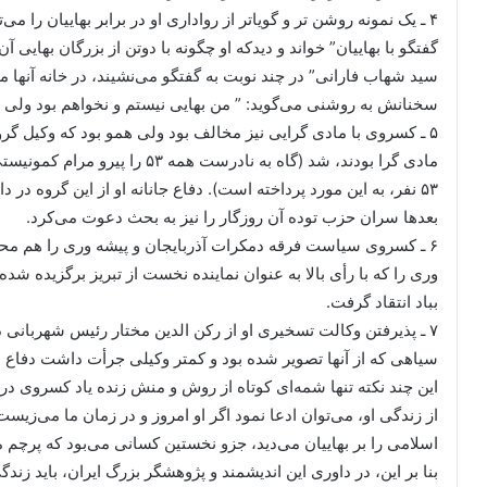
گفتگو با بهاییان” خواند و دیدکه او چگونه با دوتن از بزرگان بهایی آ
سید شهاب فارانی” در چند نوبت به گفتگو می‌نشیند، در خانه آنها مه
سخنانش به روشنی می‌گوید: ” من بهایی نیستم و نخواهم بود ولی ب
مادی گرا بودند، شد (گاه به نادرست 
۵۳ نفر، به این مورد پرداخته است). دفاع جانانه او از این گروه د
بعدها سران حزب توده آن روزگار را نیز به بحث دعوت می‌کرد.
۶ ـ کسروی سیاست فرقه دمکرات آذربایجان و پیشه وری را هم م
وری را که با رأی بالا به عنوان نماینده نخست از تبریز برگزیده شد
بباد انتقاد گرفت.
۷ ـ پذیرفتن وکالت تسخیری او از رکن الدین مختار رئیس شهربانی
سیاهی که از آنها تصویر شده بود و کمتر وکیلی جرأت داشت دفاع از 
این چند نکته تنها شمه‌ای کوتاه از روش و منش زنده یاد کسروی در
از زندگی او، می‌توان ادعا نمود اگر او امروز و در زمان ما می‌
اسلامی را بر بهاییان می‌دید، جزو نخستین کسانی می‌بود که پرچم مخ
بنا بر این، در داوری این اندیشمند و پژوهشگر بزرگ ایران، باید زند