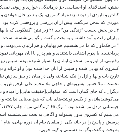
بینش، استدلاهای او احساسی جز درماندگی، خواری و زبونی نمی‌کردند 
کشتن و نابودی او دیدند. زنده یاد کسروی، یک بند در حال خواندن 
موردی که سخن می‌گفت پیش از آن بررسی و پژوهشی کرده بود. بنا بر 
۳ ـ در بخش نخست “زندگی من” بند ۲۱ زیر 
بهاییان رفت و آمد داشته و به بحث و گفت و گو می‌نشسته است:
” در هکماوار که ما می‌نشستیم هم بهاییان و هم ازلیان می‌بودند،
پرداختندی با پدرم آشنایی داشتندی و هم پدرم با آنان مهربانی نمودی 
رفتیمی. از اینرو من سخنان ایشان را بسیار شنیده بودم. سپس نی
کسروی که بهایی شده و سپس از آنان جدا شده بود] و او فرائد و دیگر 
تاریخ باب و بها و ازل را نیک شناخته ولی در میان دو چیز سازش نیاف
نخست ـ ملا حسین بشرویه‌ای و حاجی ملا محمد علی بارفروش و ملا
دیگران ـ که جای گمان است که آمیغهایی[حقیقت هایی] را دیده و در ر
می‌کوشیده‌اند، و از یکسو نوشته‌های باب که هیچ معنایی نداشته و ر
چیستانی دردل من شده بود. ” برگ ۶۵ “زندگانی من”، چاپ ۱۳۷۷، آلمان، انتشارات مهر، جعفر مهرکانی
می‌بینیم که کسروی بدون پشتوانه و آگاهی به بحث نمی‌نشسته است
پرسش و پاسخ را در خانه یکی از مبلغان بنام آن دوره بهایی، بنام “
به بحث و گفت وگو، نه دشمنی و کینه جویی.