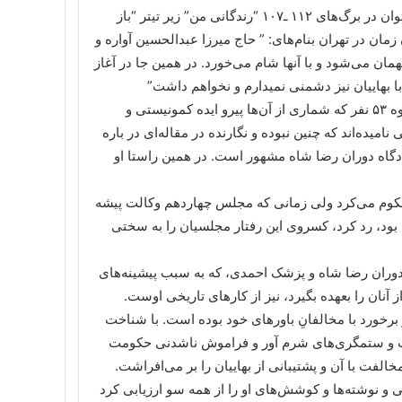
۴ ـ یک نمونه روشن تر و گویاتر از رواداری او در برابر بهاییان را می‌توان در برگ‌های ۱۱۲ ـ۱۰۷ “رندگانی من” زیر تیتر “باز
ن زمان در تهران بنام‌های: ” حاج میرزا عبدالحسین آواره و
مان می‌شود و با آنها شام می‌خورد. در همین جا در آغاز
ا بهاییان نیز دشمنی نمیدارم و نخواهم داشت”
۵ ـ کسروی با مادی گرایی نیز مخالف بود ولی همو بود که وکیل گروه ۵۳ نفر که شماری از آن‌ها پیرو ایده کمونیستی و
همه ۵۳ را پیرو مرام کمونیستی نامیده‌اند که چنین نبوده و نگارنده در مقاله‌ای در باره
ر دادگاه دوران رضا شاه مشهور است. در همین راستا او
حکوم می‌کرد ولی زمانی که مجلس چهاردهم وکالت پیشه
ه بود، رد کرد، کسروی این رفتار مجلسیان را به سختی
 دوران رضا شاه و پزشک احمدی، که به سبب پیشینه‌های
آنان را بعهده بگیرد، نیز از کارهای تاریخی اوست.
 برخورد با مخالفانِ باورهای خود بوده است. با شناخت
زیست و ستمگری‌های شرم آور و فراموش ناشدنی حکومت
الفت با آن و پشتیبانی از بهاییان را بر می‌افراشت.
گی و نوشته‌ها و کوشش‌های او را از همه سو ارزیابی کرد