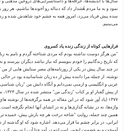
سال‌ها با اندیشه‌ها، خرافه‌ها و داستانسرایی‌های دروغین مذهبی و تب
نمود و به ما مردم هُشدار داد که دنباله رو آخوندها نباشیم، هر روز 
سده پیش فریاد می‌زد، امروز همه به چشم خود شاهدش شده و ردپا
می‌بینیم.
فرازهایی کوتاه از زندگی زنده یاد کسروی
“من هرگز دوست نداشته بودم که مردی شناخته گردم و نامم به زبانها
که تاریخ زندگانیم را خودم بنویسم که نیاز نباشد دیگران بپرسند و 
در چند سال پیش در یکی از روزنامه‌های مصر ستایش هایی از من کر
نوشته. از جمله مرا داننده بیش از ده زبان شناسانیده بود در حال
عربی و انگلیسی و ارمنی نمی‌دانم و آنگاه دانش من “زبان شناسی” ب
از پیش
۱۳۷۷ (یاد آور شود که در این مقاله در همه برگرفته‌ها از نوشته 
واژه‌ها، نه در نشانه گذاری‌ها و نه در انشای آنها انجام نگرفته است.)
همین چند جمله، روایتِ “شاخه درخت هر چه بارش بیش، خمیده تر ا
ایرانی، در برابر چشم ما قرار می‌دهد. اشاره شود که او گذشته از دا
آموخت و به عضویت انجمن اسپرانتو در آمد حتا آن را تدریس کرد. خط