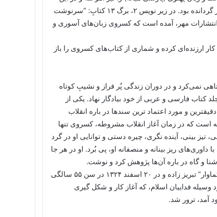
باره پژوهش کرده و کارنامه اردشیر بابکان را از پهلوی به فارسی بر گردانده بود. در زیر نویس ۲، برگ ۱۳ کتابِ: “سرنوشت
شد” (زیرنویس‌های پیشگفتار)، چاپ ۱۳۷۷، آلمان، انتشارات مهر، آمده است که کسروی زبان‌های آسوری و
کار ارزنده‌ای کرده و شماری از کتاب‌های کسروی را باز
 نمی‌کرد و در دوران زندگی پُر فراز و نشیبِ کوتاه
جلد کتاب فارسی و عربی از خود بیادگار نهاد. یکی از
قترین و مورد اعتماد ترین سندها در باره انقلاب
جه است که در زمان آغاز انقلاب مشروطه، کسروی تنها
، تیز بینی، آینده نگری، چیره دستی و توانایی او در گرد
اوری‌های ریز بینانه و منصفانه او، پی بُرد. او در هر جا
شنا و گاه در باره آن‌ها پژوهش کرد و نوشت.
ـ کسروی در تاریخ هشتم مهرماه ۱۲۶۹ هجری شمسی در محله “هکماوار” تبریز زاده و در ۲۰ اسفند ۱۳۲۴ در سن ۵۵ سالگی
 شکلی وحشیانه به ضرب گلوله و ۲۷ ضربه کارد وسیله فداییان اسلام، که آغاز کار و شکل گیری
 آمد، ترور شد.