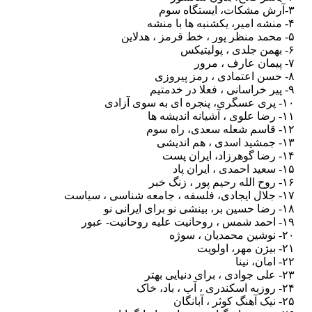
۳-آرش مشکات، ایستگاه سوم
۴- منشه امیر، یکشنبه ها با منشه
۵- محمد منظر پور ، خط قرمز ، هدلاین
۶- بهمن جلدی ، پولیتیکس
۷- پیمان عارف ، مرور
۸- حسن اعتمادی ، رمز پیروزی
۹- پیر خراسانی ، فعلا در خدمتیم
۱۰- پری عسگری، پنجره ای به سوی آزادی
۱۱- رضا علوی ، آشیانه اندیشه ها
۱۲- قاسم شعله سعدی، راه سوم
۱۳- جمشید اسدی ، هم اندیشی
۱۴- رضا گوهرزاد، ایران پست
۱۵- سعید احمدی ، ایران پاد
۱۶- روح الله رحیم پور ، زنگ خبر
۱۷- جلال ایجادی، فلسفه ، جامعه شناسی ، سیاست
۱۸- رضا حسین بر، بینشی نو برای ایرانی نو
۱۹- احمد شمس ، روحانیت علیه روحانیت- عبور
۲۰- نوشین محمدیان ، سوژه
۲۱- بیژن مهر، اولویت
۲۲- امان، نینا
۲۳- علی جوادی ، برای دنیایی بهتر
۲۴- روزبه اسکندری ، آب ، باد، خاک
۲۵- نیک آهنگ کوثر ، آبانگان