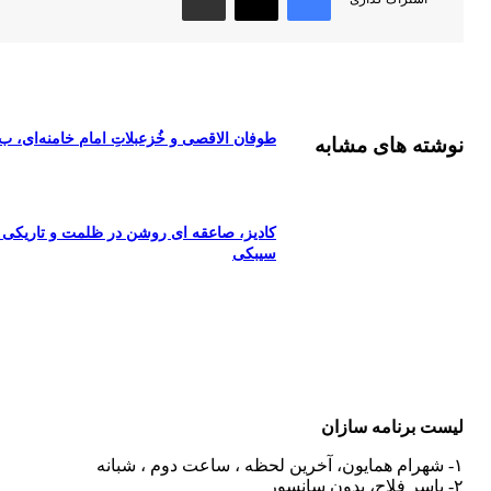
طوفان الاقصی و خُزعبلاتِ امام خامنه‌ای، ب. 
نوشته های مشابه
کادیز، صاعقه ای روشن در ظلمت و تاریکی ا
سیبکی
لیست برنامه سازان
۱- شهرام همایون، آخرین لحظه ، ساعت دوم ، شبانه
۲- یاسر فلاح، بدون سانسور