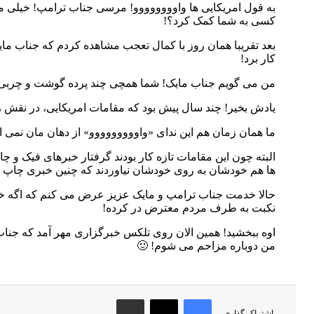
به قول امریکایی ها واوووووووو! مرسی جناب ترامپ! خیلی ممنون
کسی به شما کمک کرد؟!
بعد تقریبا همان روز با کمال تعجب مشاهده کردم که جناب مایک 
کار برد!
من می گویم جناب مایک! شما همچی چند پرده گوشت و چربی اض
یادش بخیر! چند سال پیش بود که مقامات امریکایی، در نقش را
ما همان زمان هم این ندای «واووووووووو» از دهان مان نمی 
البته چون این مقامات تازه کار بودند گرفتار خبرهای فیک و چ
ها هم خودشان به روی خودشان نیاوردند که چنین خبری چاپ کرده
حالا خدمت جناب ترامپ و مایک عزیز عرض می کنم که اگه خبر ج
نکبت به طرف مردم معترض در کرده!
اوه ببخشید! همین الان روی تلکس خبرگزاری مهر آمد که جناب 
من دوباره مزاحم می شوم! 🙂
فیس بوک
X
اشتراک گذاری از طریق ایمیل
اشتراک گذاری