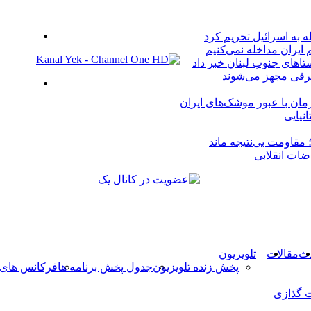
دکمه
منو
له به اسرائیل تحریم کرد
بازگشت
 ایران مداخله نمی‌کنیم
به
اهای جنوب لبنان خبر داد
بالا
برقی مجهز می‌شوند
جستجو
برای
مان با عبور موشک‌های ایران
مقاومت بی‌نتیجه ماند
ضات انقلابی
دث
مقالات
تلویزیون
پخش زنده تلویزیون
جدول پخش برنامه ها
فرکانس های 
 گذازی