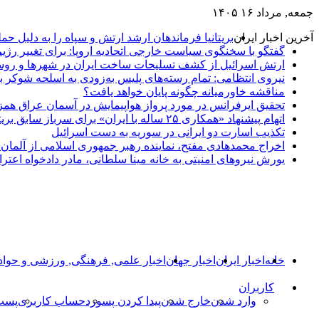
جمعه, مرداد ۱۶ ۱۴۰۵
آخرین اخبار ایران
بریتانیا فرماندهان ارشد ارتش و سپاه را به دلیل حم
گفتگو با سخنگوی سیاست خارجی اتحادیه اروپا: برای تغییر رژیم
ارتش اسرائیل از کشف تسلیحات ساخت ایران در شهرها و روست
نیروی انتظامی: تمام رسته‌های پلیس به‌زودی به اسلحه شوکر 
مناقشه خاورمیانه چگونه پایان خواهد یافت؟
تحقیق ایرفرانس در مورد پرواز هواپیمایش در آسمان عراق همز
اتهام پیشنهاد «همکاری ۲۵ ساله با ایران» برای سرباز سابق بریتانیایی
تکذیب اسارت دو ایرانی در سوریه به دست اسرائیل
اخراج محمدهادی مفتح، نماینده رهبر جمهوری اسلامی از آلمان؛ 
یورش نیروهای امنیتی به خانه مینا سلطانی، مادر دادخواه اعترا
خانه
اخبار ایران
اخبار جهان
اخبار علمی, فرهنگی, ورزشی و حوا
کاربران
وارد شدن
خارج شدن
پیدا کردن پسورد
حساب کاربری
پست