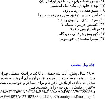
۲۶- بهمن شاهنگیان ، رستاخیز ایرانگرایان
۲۷- بهداد جاودان، پگاه نیک اندیشی
۲۸- مینو همتی ، رهایی زن
۲۹- امیر حسین توفیق سرزمین فرصت ها
۳۰- سید مهدی موسوی بامداد
۳۱- کشیش هرمز ، شبکه ۷
۳۲-بهنام پارسی ، ۹۱۱
۳۳- کوروش عرفانی ، دیدگاه
۳۴- میترا معتمدی، خودمونی
چاه ویل مصلی
🔸۳۸ سال پیش، آیت‌الله خمینی با تاکید بر اینکه مصلی ت
بیش از همه مساجد پر زرق و برق جهان برای آن هزینه شده و ه
تبدیل به نمادی از تلاش نافرجام برای تظاهر و خودنمایی شد
«#هزار_داستان_بودجه» را در کست‌باکس
8%B1%D8%AF%D8%A7%D8%B3%D8%AA%D8%A7%D9%86-
%D8%A8%D9%88%D8%AF%D8%AC%D9%87-id6179207?country=us&nojump=1) هم گوش کنید و اگر از آن را