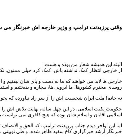
وقتی پرزیدنت ترامپ و وزیر خارجه اش خبرنگار می 
البته این همیشه شعار من بوده و هست:
از خارجی انتظار کمک نداشته باش. کمک کرد خیلی ممنون. نکرد،
خارجی ها لابد می خواهند که ما به دست و پای شان بیفتیم و اش
روسای محترم کشورها! ما ایرونی ها، بیچاره و بدبختیم و استدعا
نه جانم! ملت ایران شخصیت اش را از سر راه نیاورده که بخوا
حکومت نکبت اسلامی، در این چهل ساله، نهایت تلاش اش را کر
اسلامی آقایان و اسلام شان بوده که هیچ کافری نمی توانسته به
اما این اواخر دیدم جناب پرزیدنت ترامپ، که الحق و الانصاف
خبرنگار ارشد خبرگزاری کاخ سفید ظاهر شده، و طی توییتی به