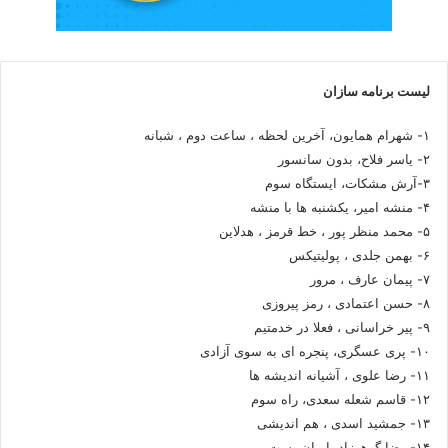
لیست برنامه سازان
۱- شهرام همایون، آخرین لحظه ، ساعت دوم ، شبانه
۲- یاسر فلاح، بدون سانسور
۳-آرش مشکات، ایستگاه سوم
۴- منشه امیر، یکشنبه ها با منشه
۵- محمد منظر پور ، خط قرمز ، هدلاین
۶- بهمن جلدی ، پولیتیکس
۷- پیمان عارف ، مرور
۸- حسن اعتمادی ، رمز پیروزی
۹- پیر خراسانی ، فعلا در خدمتیم
۱۰- پری عسگری، پنجره ای به سوی آزادی
۱۱- رضا علوی ، آشیانه اندیشه ها
۱۲- قاسم شعله سعدی، راه سوم
۱۳- جمشید اسدی ، هم اندیشی
۱۴- رضا گوهرزاد، ایران پست