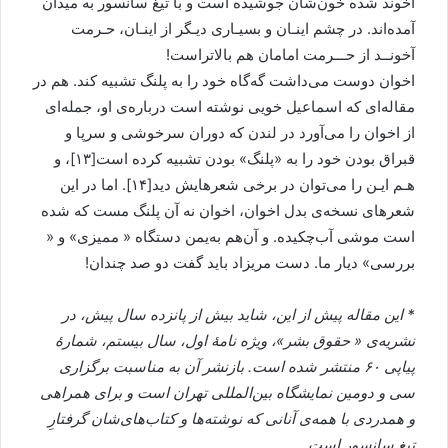
آخوند شده خون‌شان جوشيده است و با تيغ سانسور به ميدان
آمده‌اند. در چشم اينـان و بسيـاری ديـگر از اينـان، حـرمت
آخونــد از حـــرمت امامان هم بالاتراست!
اخوان دوست می‌داشت گه‌گاه خود را به پلنگ تشبيه کند. هم در
مقاله‌ای که اسماعيل خويی نوشته است درباره‌ی او، جمله‌ای
از اخوان را می‌آورد در لندن که دوران سرخوشی و سرپا و
قبراق بودن خود را به «پلنگ» بودن تشبيه کرده است[۱۳]، و
هـم ايـن را می‌توان در برخی شعرهايش ديد[۱۴]. اما در اين
شعرهای نسخه‌ی بدل اخوان، اخوان نه آن پلنگ مست که شده
است موشی آب‌چکيده. و آن‌هم به‌يمن دستگاه « مميزی» و «
بررسی» ديار ما. دست مريزاد بايد گفت دو صد چندان!
* این مقاله پیش از این، شاید بیش از پانزده سال پیش، در
نشریه‌ی « حقوق بشر»، ويژه نامۀ اول، سال بيستم، شمارۀ
پياپی ۶۰ منتشر شده است. بازنشر آن به مناسبت برگزاری
سی‌ و دومین نمایشگاه بین‌المللی تهران است و برای همراهی
و همدردی با همه‌ی آنانی که نوشته‌ها و کتاب‌های‌شان گرفتارِ
تیغِ سانسور است.