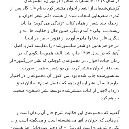
در سال ۱۳۷۸، «انتشارات سخن» در تهران، مجموعه‌ی
گزينش‌شده‌ای از اشعار اخوان منتشر کرد به‌نام «‌آن گاه پس از
تُندر». شعرهايی انتخاب شده از هشت دفتر شعر اخوان. و
ازجمله چند شعر از همان کتاب «زندگی می گويد: اما بايد
زيست…». يکی « آمدم ديگر، همين حال و حکايت ها …» و
ديگری «اين دعا را مادرم آورده از قزوين». من در اينجا
می‌خواهم همين دو شعر سانسورشده را مقايسه کنم با اصل
آن‌ها که در سال ۱۳۵۷ چاپ شد. البته همين‌جا بگويم که در
زمان حيات اخوان، در مجموعه‌ی کوچکی که نشر «بزرگمهر» از
سه دفتر اخوان منتشر کرد، اين دو شعر به همين صورتِ
سانسورشده چاپ شده بود. من اکنون آن مجموعه را در اختيار
ندارم تا به آن نشر ارجاع بدهم که «فضل تقدم» به آنان تعلق
دارد! بالاجبار از کتاب منتشرشده‌ توسط نشر «سخن» صحبت
خواهم کرد.
گفتيم که مجموعه‌ی اين حکايت شرح حال آن زندان است و
آدم‌هايی که اخوان با آنها می‌نشسته است و می‌گفته است و …
يکی « شاتقی» است که زنش – که دختر عموي‌اش هم هست-