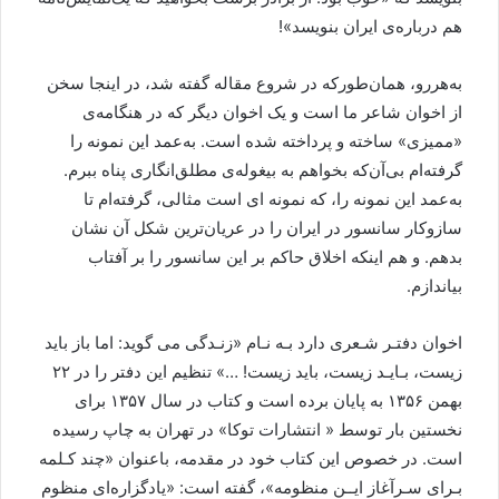
هم درباره‌ی ايران بنويسد»!
به‌هررو، همان‌طورکه در شروع مقاله گفته شد، در اينجا سخن
از اخوان شاعر ما است و يک اخوان ديگر که در هنگامه‌ی
«مميزی» ساخته و پرداخته شده است. به‌عمد اين نمونه را
گرفته‌ام بی‌آن‌که بخواهم به بيغوله‌ی مطلق‌انگاری پناه ببرم.
به‌عمد اين نمونه را، که نمونه ای است مثالی، گرفته‌ام تا
سازوکار سانسور در ايران را در عريان‌ترين شکل آن نشان
بدهم. و هم اينکه اخلاق حاکم بر اين سانسور را بر آفتاب
بياندازم.
اخوان دفتـر شـعری دارد بـه نـام «زنـدگی می گويد: اما باز بايد
زيست، بـايـد زيست، بايد زيست! …» تنظيم اين دفتر را در ۲۲
بهمن ۱۳۵۶ به پايان برده است و کتاب در سال ۱۳۵۷ برای
نخستين بار توسط « انتشارات توکا» در تهران به چاپ رسيده
است. در خصوص اين کتاب خود در مقدمه، باعنوان «چند کـلمه
بـرای سـرآغاز ايــن منظومه»، گفته است: «يادگزاره‌ای منظوم