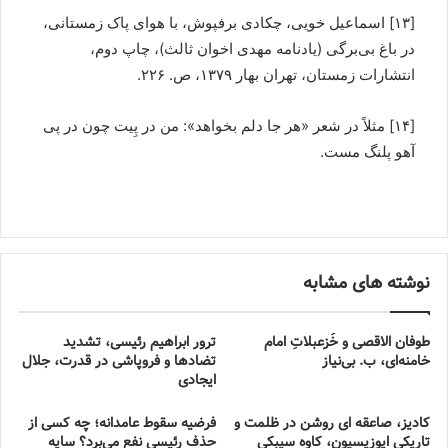
[۱۳] اسماعيل خويی، چکادی برفپوش، با هوای پاک زمستانی،
در باغ بی‌برگی (يادنامه مهدی اخوان ثالث)، چاپ دوم،
انتشارات زمستان، تهران بهار ۱۳۷۹، ص. ۲۲۶.
[۱۴] مثلاً در شعر «هر جا دلم بخواهد»: من در پِيت چون در پی
آهو پلنگ مست.
نوشته های مشابه
طوفان الاقصی و خُزعبلاتِ امام
ترور ابراهیم رئیسی، تشدید
خامنه‌ای، ب. بی‌نیاز
تضادها و فروپاشی در قدرت، جلال
ایجادی
کادیز، صاعقه ای روشن در ظلمت و
فرضیه سقوط عامدانه؛ چه کسی از
تاریکی اپوزیسیون، کاوه سیبکی
حذف رئیسی نفع می‌برد؟ سایه