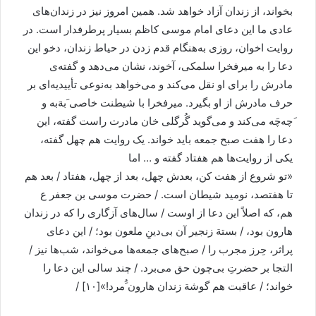
بخواند، از زندان آزاد خواهد شد. همين امروز نيز در زندان‌های
عادی ما اين دعای امام موسی کاظم بسيار پرطرفدار است. در
روايت اخوان، روزی به‌هنگام قدم زدن در حياط زندان، دخو اين
دعا را به ميرفخرا سلمکی، آخوند، نشان می‌دهد و گفته‌ی
مادرش را برای او نقل می‌کند و می‌خواهد به‌نوعی تأييديه‌ای بر
حرف مادرش از او بگيرد. ميرفخرا با شيطنت خاصی َبه‌َبه و
َچه‌چَه می‌کند و می‌گويد گُرگلی خان مادرت راست گفته، اين
دعا را هفت صبح جمعه بايد خواند. يک روايت هم چهل گفته،
يکی از روايت‌ها هم هفتاد گفته و … اما
«تو شروع از هفت کن، بعدش چهل، بعد از چهل، هفتاد / بعد هم
تا هفتصد، نوميد شيطان است. / حضرت موسی بن جعفر ع
هم، که اصلاً اين دعا از اوست / سال‌های آزگاری را که در زندان
هارون بود، / بستة زنجير آن بی‌دينِ ملعون بود؛ / اين دعای
پراثر، حِرز مجرب را / صبح‌های جمعه‌ها می‌خواند، شب‌ها نيز /
التجا بر حضرتِ بی‌چون حق می‌برد. / چند سالی اين دعا را
خواند؛ / عاقبت هم گوشة زندان هارون َُمرد!»[۱۰] /