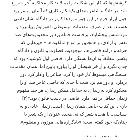
کوشش‌ها که کار اين شکايت را بمالانند کار محاکمه آخر شروع
شد. در دادگاه شاعر به‌جای يک‌انکار، کاری که آسان ميسر بود
چون ابزار جرم در اين جور موردها کم‌تر در دادگاه نشان‌دادنی
هستند. بعد از صرف مقدمات مبسوطی، اهورايش بيامرزد و
مزدشتش ببخشاياد، برخاست حمله برد بر محدوديت‌های ضد
نفس و آزادی، و همچنين بر انواع مالکيت‌ها – چيزهايی که
حرفه و درآمد قاضی‌ها، موجوديت قضاوت و قانون و دادگاه
يکسر، مطلقاً به آن‌ها بستگی دارد. قاضی اول کوشيده بود که
جدی نگيرد و از خر شيطان او را بياورد پايين اما، همان مقدمات
صبحگاهی مبسوط کار خود را کرد، شاعر را وادار کرد دور
بردارد. و دور هم برداشت تا حدی که قاضی عاجز شد او را
محکوم کرد به زندان. به حداقل ممکن زندان، هر چند مفهوم
زندان حداقل بر نمی‌دارد. قاضی در دست قانون بود.»[۳]
باری، اين کتاب حاصل همان زندان است. زندان عادی و نه
سياسی. با هجده شعر که نه، هجده عنوان از يک شعر يا
چنان‌که خود گفته است: «يادگزاره‌هايی موزون و منظوم».