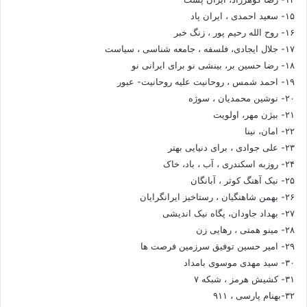
۱۵- سعید احمدی ، ایران پاد
۱۶- روح الله رحیم پور ، زنگ خبر
۱۷- جلال ایجادی، فلسفه ، جامعه شناسی ، سیاست
۱۸- رضا حسین بر، بینشی نو برای ایرانی نو
۱۹- احمد شمس ، روحانیت علیه روحانیت- عبور
۲۰- نوشین محمدیان ، سوژه
۲۱- بیژن مهر، اولویت
۲۲- امان، نینا
۲۳- علی جوادی ، برای دنیایی بهتر
۲۴- روزبه اسکندری ، آب ، باد، خاک
۲۵- نیک آهنگ کوثر ، آبانگان
۲۶- بهمن شاهنگیان ، رستاخیز ایرانگرایان
۲۷- بهداد جاودان، پگاه نیک اندیشی
۲۸- مینو همتی ، رهایی زن
۲۹- امیر حسین توفیق سرزمین فرصت ها
۳۰- سید مهدی موسوی بامداد
۳۱- کشیش هرمز ، شبکه ۷
۳۲-بهنام پارسی ، ۹۱۱