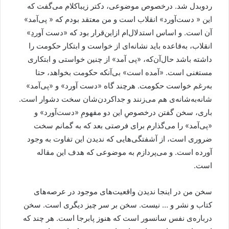
ردوبدل شد. درخصوص موضوعی، دکتر زيباکلام می‌گفت که
اين « دست‌آورد» انقلاب است و من معتقد بودم که « پی‌آمد»
آن است. و اساس استدلال‌ام ازاين‌قرار بود که «دست آوردِ»
انقلاب، به‌قاعده بايد نشانه‌ای از خواست و ابتکار حکومت را
داشته باشد حال‌آن‌که، «پی آمد» از چنين خواستی و ابتکاری
مستغنی است. «آمده است» بی‌آنکه حکومت بخواهد، حتا
به‌رغم خواست حکومت. هرچند گاه «دست آورد» و «پی‌آمد»
شانه‌به‌شانه‌ی هم می‌زنند و جداکردن‌شان سخت دشوار است.
باری، سخن گفتن درخصوصِ اين دو مفهومِ «دست‌آورد» و
«پی‌آمد» را می‌گذارم برای فرصتی بعد که به گمانم سخت
ضروری است، از آشفتگی‌هايی که نديدن اين تفاوت به وجود
آورده است. و می‌پردازم به موضوعی که هدف اين مقاله
است.
سخن من در اينجا نديدن واقعيت‌های موجود در عرصه‌های
کتاب و نشر و … نيست. سخن بر سر چيز ديگری است. سخن
درباره‌ی نفس سانسور است که هنوز پابرجا است. هر چند که