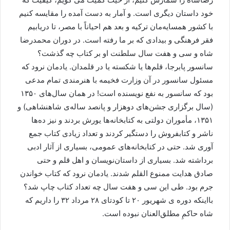
خود داستان ديگری است. و آمار به دست آمده را مقايسه کنيم
با کشور همسايه‌مان ترکيه و بعد هم احياناً با مصر، تا دريابيم
فقر فرهنگی و بیدادی که بر ما رفته است. در دوران محمدرضا
شاه و سی و هفت سال سلطنت او بر کتاب چه گذشت؟
سانسور پابرجا، قلم‌ها يا شکسته يا در قلمدان. يادمان نرود که
مسئول سانسور در آن وزارت فخيمه با هنرمندی تمام مدعی
بود که سانسور به نفع نويسنده است! در همان سال‌های ۱۳۵۰
(سال برگزاری جشن‌های دوهزار و پانصد ساله‌ی شاهنشاهی) و
۱۳۵۱، مأموران دولتی به کتابخانه‌ها يورش بردند و نیز ده‌ها
ناشر و کتابفروش را دستگير کردند و تعداد زيادی کتاب جمع
آوری شد. حتی در کتابخانه‌های عمومی، بسياری از آثار ادبی
برداشته شد. بسياری از داستان‌نويسان و اهل قلم و حتی
صادق هدايت ممنوع القلم شدند. يادمان نرود که کتاب خواندن
جرم بود. طی اين سی و هفت سال چه تعداد کتاب چاپ شد؟
بااينکه دوره ی شهريور ۲۰ تا کودتای ۲۸ مرداد ۳۲ را داريم که
شاه حاکمِ مطلق‌العنان نبوده است.