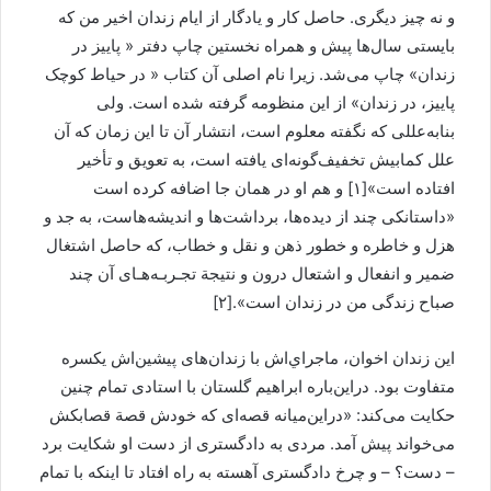
و نه چيز ديگری. حاصل کار و يادگار از ايام زندان اخير من که
بايستی سال‌ها پيش و همراه نخستين چاپ دفتر « پاييز در
زندان» چاپ می‌شد. زيرا نام اصلی آن کتاب « در حياط کوچک
پاييز، در زندان» از اين منظومه گرفته شده است. ولی
بنابه‌عللی که نگفته معلوم است، انتشار آن تا اين زمان که آن
علل کمابيش تخفيف‌گونه‌ای يافته است، به تعويق و تأخير
افتاده است»[۱] و هم او در همان جا اضافه کرده است
«داستانکی چند از ديده‌ها، برداشت‌ها و انديشه‌هاست، به جد و
هزل و خاطره و خطور ذهن و نقل و خطاب، که حاصل اشتغال
ضمير و انفعال و اشتعال درون و نتيجة تجـربـه‌هـای آن چند
صباح زندگی من در زندان است».[۲]
اين زندان اخوان، ماجراي‌اش با زندان‌های پيشين‌اش يکسره
متفاوت بود. دراين‌باره ابراهيم گلستان با استادی تمام چنين
حکايت می‌کند: «دراين‌ميانه قصه‌ای که خودش قصة قصابکش
می‌خواند پيش آمد. مردی به دادگستری از دست او شکايت برد
– دست؟ – و چرخ دادگستری آهسته به راه افتاد تا اينکه با تمام