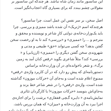
اين سانسور مانند زمان شاه نباشد. هر چندکه اين سانسور بر
مقولاتی چشم ببندد که برای بسياری گاه اعجاب‌انگيز است.
اصل سخن، بر سر نفس اين عمل است. چرا سانسور؟
هرچندکه اسم «ژنريک» آن شده باشد مميزی و بررسی. چرا
بايد يک‌وزارت‌خانه‌ی دولتی کارِ شاعر و نويسنده و محقق و
مترجم و … را «مميزی» و «بررسی» کند تا به او رخصت سخن
گفتن بدهد؟ چه کسی می‌تواند «حق» طبيعی و مدنی و
شهروندی سخن گفتن ديگری را «مميزی» (ارزيابی) و «
بررسی» کند؟ مثلاً شاعری بگويد «رقص کنان آمد به زمين
برگ»، و شعر ناخوانده‌ای در آن وزارت‌خانه براساس
دستورنامه‌ای که پيشِ رو دارد که در آن کاربرد واژه‌ی «رقص»
ممنوع اعلام شده است و به‌جای آن «حرکات موزون» گذاشته
شده است، واژه‌ی «رقص» را در شعر شاعر خط بزند و
به‌جاي‌اش بنويسد «حرکات موزون»! يا کارگردان تئاتری
نمايش‌نامه‌ی « دايـره گـچی قفقازی» برشت را برای اجازه‌ی
اجرا ببرد به آن وزارت‌خانه و «ميزان» که همان بررس باشد،
بنويسد که «خوب بود. از برادر برشت بخواهيد که يک‌نمايش‌نامه