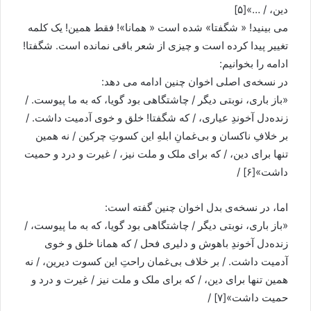
دين، / …»[۵]
می بينيد! « شگفتا» شده است « همانا»! فقط همين! يک کلمه
تغيير پيدا کرده است و چيزی از شعر باقی نمانده است. شگفتا!
ادامه را بخوانيم:
در نسخه‌ی اصلی اخوان چنين ادامه می دهد:
«باز باری، نوبتی ديگر / چاشتگاهی بود گويا، که به ما پيوست. /
زنده‌دل آخوندِ عياری، / که شگفتا! خلق و خوی آدميت داشت. /
بر خلافِ ناکسان و بی‌غمانِ ابلهِ اين کسوتِ چرکين / نه همين
تنها برای دين، / که برای ملک و ملت نيز، / غيرت و درد و حميت
داشت»[۶] /
اما، در نسخه‌ی بدل اخوان چنين گفته است:
«باز باری، نوبتی ديگر / چاشتگاهی بود گويا، که به ما پيوست، /
زنده‌دل آخوندِ باهوش و دليری فحل / که همانا خلق و خوی
آدميت داشت. / بر خلاف بی‌غمان راحتِ اين کسوت ديرين، / نه
همين تنها برای دين، / که برای ملک و ملت نيز / غيرت و درد و
حميت داشت»[۷] /