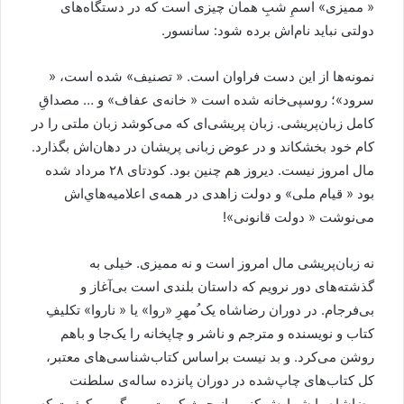
« مميزی» اسمِ شبِ همان چيزی است که در دستگاه‌های
دولتی نبايد نام‌اش برده شود: سانسور.
نمونه‌ها از اين دست فراوان است. « تصنيف» شده است، «
سرود»؛ روسپی‌خانه شده است « خانه‌ی عفاف» و … مصداقِ
کامل زبان‌پريشی. زبان پريشی‌ای که می‌کوشد زبان ملتی را در
کام خود بخشکاند و در عوض زبانی پريشان در دهان‌اش بگذارد.
مال امروز نيست. ديروز هم چنين بود. کودتای ۲۸ مرداد شده
بود « قيام ملی» و دولت زاهدی در همه‌ی اعلاميه‌هاي‌اش
می‌نوشت « دولت قانونی»!
نه زبان‌پريشی مال امروز است و نه مميزی. خيلی به
گذشته‌های دور نرويم که داستان بلندی است بی‌آغاز و
بی‌فرجام. در دوران رضاشاه يک ُمهرِ «روا» يا « ناروا» تکليفِ
کتاب و نويسنده و مترجم و ناشر و چاپخانه را يک‌جا و باهم
روشن می‌کرد. و بد نيست براساس کتاب‌شناسی‌های معتبر،
کل کتاب‌های چاپ‌شده در دوران پانزده ساله‌ی سلطنت
رضاشاه را شمارش کنيم، از حيث کميت می گويم، کيفيت که