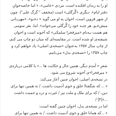
او را به زندان افکنده است. مردی «عامی»، « اما خاصه‌خوانِ
دفتر ايام». ديگری «گُرگلی» است (مخفف ” گرگ علی”). چون
از شهر قزوين است، اخوان به او می گويد « دخـو»، «مهربـانی
ميش‌خـو، هر چنـد خود را گُرگلی می‌خواند». اما، نفر سومی
هم هست بـه‌نام «ميرفخرا سلمکی» که آخوند است و اخوان
شيفته‌ی او شده است. در مقايسه‌ای که ميان دو چاپ می کنم،
از چاپ سال ۱۳۵۷ به‌عنوان «نسخه‌ی اصلی» ياد خواهم کرد و
چاپ ۱۳۵۷ را «نسخه‌ی بدل» می‌نامم.
شعرِ « آمدم ديگر، همين حال و حکايت ها …» با کلامی درباره‌ی
« ميرفخرا»ی آخوند شروع می شود.
در نسخه‌ی اصلی، اخوان چنين آعاز می‌کند:
« … که شگفتا! خلق و خوی آدميت داشت. / نه همين تنها برای
دين، / که برای ملک و ملت نيز / غيرت و درد و حميت داشت
…»[۴] /
اما در نسخه‌ی بدل، اخوان چنين گفته است:
« …که همانا خلق و خوی آدميت داشت. / نه همين تنها برای