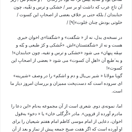
آن تاجِ عرب که داشت او بر سر / خشکی و ترس و تقّيه، چون
حنابندان / بلکه حتی بر خلافِ بعضی از اصحابِ اين کسوت /
خلوتی بودش چنان جَلوت»[۹] /
در نسخه‌ی بدل، نه از « شگفت» و «شگفتا»ی اخوان خبری
هست و نه از «شگفتستان»اش. «خُشکی و کژ طبعی و بُله و
سِفَه پنهان» می شود «خشکی و ترس و تقيه، چون حنابندان»!
و به َطبعِ آن «اهلِ آن کسوت» می شود « بعضی از اصحابِ اين
کسوت»!
گويا مولانا « شير بی‌يال و دم و اشکم» را در وصف «شيرينه»
ای سروده است که دست‌پخت مميزان و بررسان امروز ديار ما
است.
اما، نمونه‌ی دوم. شعری است از آن مجموعه به‌نام «اين دعا را
مادرم آورده از قزوين». مادر «گُرگلی خان» يا « دخو» به‌قول
اخوان، دعايی از امام موسی کاظم امام هفتم شيعيان را برای
او آورده است که اگر هفت صبح جمعه پيش از نماز و بعد از آن