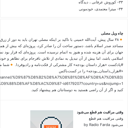
۳۳- کوروش عرفانی ، دیدگاه
۳۴- میترا معتمدی، خودمونی
چاه ویل مصلی
۳۸ سال پیش، آیت‌الله خمینی با تاکید بر اینکه مصلی تهران باید به دور از زرق
مساجد صدر اسلام باشد، دستور ساخت آن را صادر کرد، پروژه‌ای که بیش از هم
جهان برای آن هزینه شده و هنوز به اتمام نرسیده است. پروژه‌ای که قرار بود نم
اسلامی باشد، اما بیش از آن تبدیل به نمادی از تلاش نافرجام برای تظاهر و خ
#پادکست «هزار داستان بودجه» کار مشترکی از فکت‌نامه و رادیوفردا.
شما می
«#هزار_داستان_بودجه» را در کست‌باکس
.fm/channel/%D9%87%D8%B2%D8%A7%D8%B1%D8%AF%D8%A7%D8%B3
کنید و اگر از آن راضی هستید به دوستانتان هم پیشنهاد کنید.
وقتی مراقبت هم قطع می‌شود
وقتی مراقبت هم قطع
می‌شود by Radio Farda