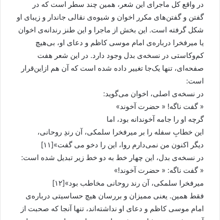
در واقع کل ماجرای اين شعر، همين چند سطر است که در
گفتن و گفتن‌های مکرر اخوان و شيوه‌ی نقالی جاندار و زيبای او
شکل گرفته است. اين بخش از ماجرا و اين طنز رندانه‌ی اخوان
يا ميرفخرا درباره‌ی امام موسی کاظم و دعای او، بی‌هيچ
کم‌و‌کاستی در نسخه‌ی بدل وجود دارد. در اين شعر هفت
صفحه‌ای، تنها يک‌جا تغيير داده شده است که آن هم ازاين‌قرار
است:
در نسخه‌ی اصلی، اخوان می‌گويد:
« گفت ناگه! « حضرت آخوند»
گرچه او را جامه آخوندانه بود، اما
اين خطابِ سفله را بر ميرفخرا سلمکی، آن رندِ روحانی،
ديگر اکنون من نمی‌دارم روا، اين را دخو می گفت»[۱۱]
در نسخه‌ی بدل، اين چهار خط به دو خط زير تبديل شده است:
« گفت ناگه: « حضرت آخوند!»
ميرفخرا سلمکی، آن رند روحانی مخاطب بود»[۱۲]
فقط همين. يعنی مميزان و بررسان هيچ حساسيتی درباره‌ی
امام موسی کاظم و دعای او نداشته‌اند، تنها آنجا که صحبت از