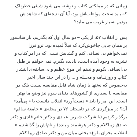
زمانی که در مملکتی کتاب و نوشته می شود شیئی خطرناک
که بايد سخت مواظب‌اش بود، آيا آن نتيجه‌ای که شاهداش
بوديم بسيار غريب می‌نمايد؟
پس از انقلاب ۵۷، از يکی – دو سال اول که بگذريم، باز سانسور
بر همان جايی جاخوش‌کرد که قبلاً لميده بود. ترو فرز!
نمی‌خواهم بی‌انصافی کنم و گشايش نسبی که در امر کتاب و
نشريه به وجود آمده است، ناديده بگيرم. نمی‌خواهم بر طبل
بی‌انصافی بکوبم و نبينم اين موج عظيم و بی‌سابقه‌ی انتشار
کتاب و روزنــامه و مجــله و … را در اين چند سال اخير
به‌خصوص که نه‌تنها با زمان شاه قابل مقايسه نيست بلکه در
مقايسه با بسياری از کشورهای دنيای سوم نيز وضع ما بهتر
است. اين امر را بايد « دست‌آورد» انقلاب دانست يا « پی‌آمد»
آن؟ در ميزگردی که در تابستان ۷۶ در مجله‌ی « جامعۀ سالم»
برگذار کرديم (با شرکت شيرين عبادی و دکتر حاتم قادی و دکتر
صادق زيباکلام و دکتر هوشمند و بنده) و نام‌اش را گذاشتيم «
انقلاب، بحران بلوغ» بحثی ميان من و دکتر صادق زيبا کلام