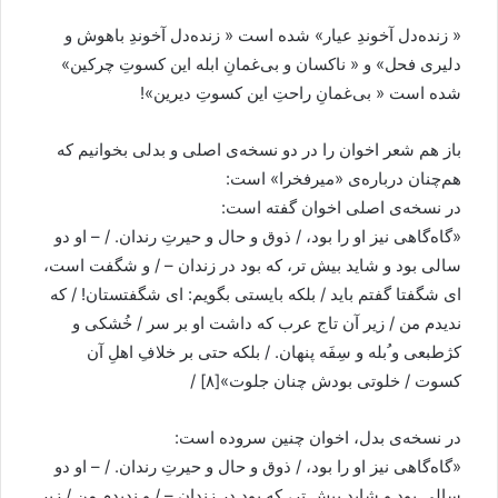
« زنده‌دل آخوندِ عيار» شده است « زنده‌دل آخوندِ باهوش و
دليری فحل» و « ناکسان و بی‌غمانِ ابله اين کسوتِ چرکين»
شده است « بی‌غمانِ راحتِ اين کسوتِ ديرين»!
باز هم شعر اخوان را در دو نسخه‌ی اصلی و بدلی بخوانيم که
هم‌چنان درباره‌ی «ميرفخرا» است:
در نسخه‌ی اصلی اخوان گفته است:
«گاه‌گاهی نيز او را بود، / ذوق و حال و حيرتِ رندان. / – او دو
سالی بود و شايد بيش تر، که بود در زندان – / و شگفت است،
ای شگفتا گفتم بايد / بلکه بايستی بگويم: ای شگفتستان! / که
نديدم من / زير آن تاج عرب که داشت او بر سر / خُشکی و
کژطبعی و ُبله و سِفَه پنهان. / بلکه حتی بر خلافِ اهلِ آن
کسوت / خلوتی بودش چنان جلوت»[۸] /
در نسخه‌ی بدل، اخوان چنين سروده است:
«گاه‌گاهی نيز او را بود، / ذوق و حال و حيرتِ رندان. / – او دو
سالی بود و شايد بيش تر، که بود در زندان – / و نديدم من / زير