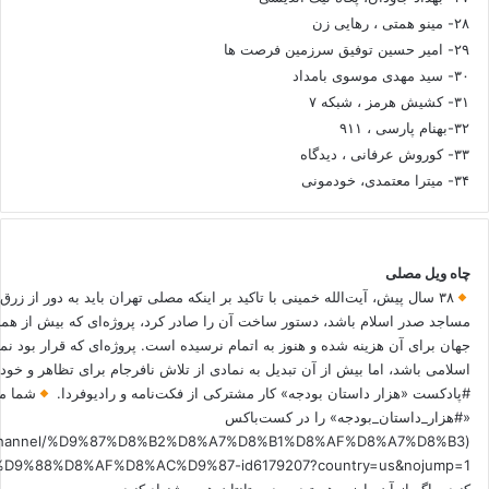
۲۸- مینو همتی ، رهایی زن
۲۹- امیر حسین توفیق سرزمین فرصت ها
۳۰- سید مهدی موسوی بامداد
۳۱- کشیش هرمز ، شبکه ۷
۳۲-بهنام پارسی ، ۹۱۱
۳۳- کوروش عرفانی ، دیدگاه
۳۴- میترا معتمدی، خودمونی
چاه ویل مصلی
۳۸ سال پیش، آیت‌الله خمینی با تاکید بر اینکه مصلی تهران باید به دور از زرق
مساجد صدر اسلام باشد، دستور ساخت آن را صادر کرد، پروژه‌ای که بیش از هم
جهان برای آن هزینه شده و هنوز به اتمام نرسیده است. پروژه‌ای که قرار بود نم
اسلامی باشد، اما بیش از آن تبدیل به نمادی از تلاش نافرجام برای تظاهر و خ
#پادکست «هزار داستان بودجه» کار مشترکی از فکت‌نامه و رادیوفردا.
شما می
«#هزار_داستان_بودجه» را در کست‌باکس
.fm/channel/%D9%87%D8%B2%D8%A7%D8%B1%D8%AF%D8%A7%D8%B3