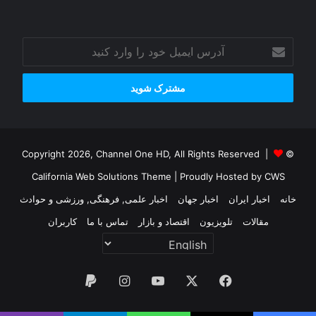
آدرس
ایمیل
خود
را
وارد
کنید
© Copyright 2026, Channel One HD, All Rights Reserved |
California Web Solutions Theme
| Proudly Hosted by
CWS
خانه
اخبار ایران
اخبار جهان
اخبار علمی, فرهنگی, ورزشی و حوادث
مقالات
تلویزیون
اقتصاد و بازار
تماس با ما
کاربران
فیس
X
یوتیوب
اینستاگرام
پی‌پال
بوک