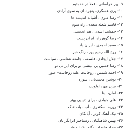
۹- پیر خراسانی ، فعلا در خدمتیم
۱۰- پری عسگری، پنجره ای به سوی آزادی
۱۱- رضا علوی ، آشیانه اندیشه ها
۱۲- قاسم شعله سعدی، راه سوم
۱۳- جمشید اسدی ، هم اندیشی
۱۴- رضا گوهرزاد، ایران پست
۱۵- سعید احمدی ، ایران پاد
۱۶- روح الله رحیم پور ، زنگ خبر
۱۷- جلال ایجادی، فلسفه ، جامعه شناسی ، سیاست
۱۸- رضا حسین بر، بینشی نو برای ایرانی نو
۱۹- احمد شمس ، روحانیت علیه روحانیت- عبور
۲۰- نوشین محمدیان ، سوژه
۲۱- بیژن مهر، اولویت
۲۲- امان، نینا
۲۳- علی جوادی ، برای دنیایی بهتر
۲۴- روزبه اسکندری ، آب ، باد، خاک
۲۵- نیک آهنگ کوثر ، آبانگان
۲۶- بهمن شاهنگیان ، رستاخیز ایرانگرایان
۲۷- بهداد جاودان، پگاه نیک اندیشی