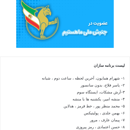
لیست برنامه سازان
۱- شهرام همایون، آخرین لحظه ، ساعت دوم ، شبانه
۲- یاسر فلاح، بدون سانسور
۳-آرش مشکات، ایستگاه سوم
۴- منشه امیر، یکشنبه ها با منشه
۵- محمد منظر پور ، خط قرمز ، هدلاین
۶- بهمن جلدی ، پولیتیکس
۷- پیمان عارف ، مرور
۸- حسن اعتمادی ، رمز پیروزی