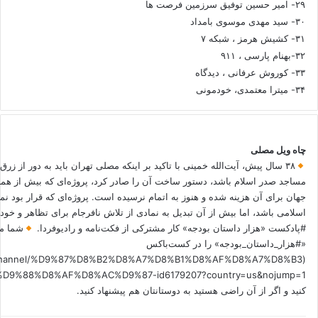
۲۹- امیر حسین توفیق سرزمین فرصت ها
۳۰- سید مهدی موسوی بامداد
۳۱- کشیش هرمز ، شبکه ۷
۳۲-بهنام پارسی ، ۹۱۱
۳۳- کوروش عرفانی ، دیدگاه
۳۴- میترا معتمدی، خودمونی
چاه ویل مصلی
۳۸ سال پیش، آیت‌الله خمینی با تاکید بر اینکه مصلی تهران باید به دور از زرق
مساجد صدر اسلام باشد، دستور ساخت آن را صادر کرد، پروژه‌ای که بیش از هم
جهان برای آن هزینه شده و هنوز به اتمام نرسیده است. پروژه‌ای که قرار بود نم
اسلامی باشد، اما بیش از آن تبدیل به نمادی از تلاش نافرجام برای تظاهر و خ
#پادکست «هزار داستان بودجه» کار مشترکی از فکت‌نامه و رادیوفردا.
شما می
«#هزار_داستان_بودجه» را در کست‌باکس
.fm/channel/%D9%87%D8%B2%D8%A7%D8%B1%D8%AF%D8%A7%D8%B3
کنید و اگر از آن راضی هستید به دوستانتان هم پیشنهاد کنید.