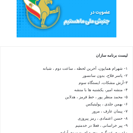
لیست برنامه سازان
۱- شهرام همایون، آخرین لحظه ، ساعت دوم ، شبانه
۲- یاسر فلاح، بدون سانسور
۳-آرش مشکات، ایستگاه سوم
۴- منشه امیر، یکشنبه ها با منشه
۵- محمد منظر پور ، خط قرمز ، هدلاین
۶- بهمن جلدی ، پولیتیکس
۷- پیمان عارف ، مرور
۸- حسن اعتمادی ، رمز پیروزی
۹- پیر خراسانی ، فعلا در خدمتیم
۱۰- پری عسگری، پنجره ای به سوی آزادی