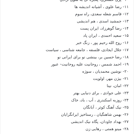
۱۱- رضا علوی ، آشیانه اندیشه ها
۱۲- قاسم شعله سعدی، راه سوم
۱۳- جمشید اسدی ، هم اندیشی
۱۴- رضا گوهرزاد، ایران پست
۱۵- سعید احمدی ، ایران پاد
۱۶- روح الله رحیم پور ، زنگ خبر
۱۷- جلال ایجادی، فلسفه ، جامعه شناسی ، سیاست
۱۸- رضا حسین بر، بینشی نو برای ایرانی نو
۱۹- احمد شمس ، روحانیت علیه روحانیت- عبور
۲۰- نوشین محمدیان ، سوژه
۲۱- بیژن مهر، اولویت
۲۲- امان، نینا
۲۳- علی جوادی ، برای دنیایی بهتر
۲۴- روزبه اسکندری ، آب ، باد، خاک
۲۵- نیک آهنگ کوثر ، آبانگان
۲۶- بهمن شاهنگیان ، رستاخیز ایرانگرایان
۲۷- بهداد جاودان، پگاه نیک اندیشی
۲۸- مینو همتی ، رهایی زن