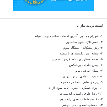
لیست برنامه سازان
۱- شهرام همایون، آخرین لحظه ، ساعت دوم ، شبانه
۲- یاسر فلاح، بدون سانسور
۳-آرش مشکات، ایستگاه سوم
۴- منشه امیر، یکشنبه ها با منشه
۵- محمد منظر پور ، خط قرمز ، هدلاین
۶- بهمن جلدی ، پولیتیکس
۷- پیمان عارف ، مرور
۸- حسن اعتمادی ، رمز پیروزی
۹- پیر خراسانی ، فعلا در خدمتیم
۱۰- پری عسگری، پنجره ای به سوی آزادی
۱۱- رضا علوی ، آشیانه اندیشه ها
۱۲- قاسم شعله سعدی، راه سوم
۱۳- جمشید اسدی ، هم اندیشی