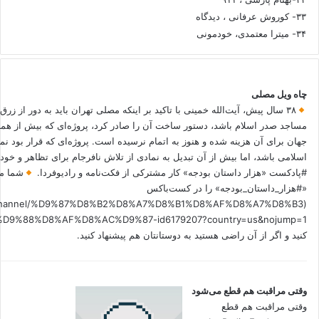
۳۳- کوروش عرفانی ، دیدگاه
۳۴- میترا معتمدی، خودمونی
چاه ویل مصلی
۳۸ سال پیش، آیت‌الله خمینی با تاکید بر اینکه مصلی تهران باید به دور از زرق
مساجد صدر اسلام باشد، دستور ساخت آن را صادر کرد، پروژه‌ای که بیش از هم
جهان برای آن هزینه شده و هنوز به اتمام نرسیده است. پروژه‌ای که قرار بود نم
اسلامی باشد، اما بیش از آن تبدیل به نمادی از تلاش نافرجام برای تظاهر و خ
#پادکست «هزار داستان بودجه» کار مشترکی از فکت‌نامه و رادیوفردا.
شما می
«#هزار_داستان_بودجه» را در کست‌باکس
.fm/channel/%D9%87%D8%B2%D8%A7%D8%B1%D8%AF%D8%A7%D8%B3
کنید و اگر از آن راضی هستید به دوستانتان هم پیشنهاد کنید.
وقتی مراقبت هم قطع می‌شود
وقتی مراقبت هم قطع