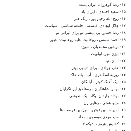
۱۴- رضا گوهرزاد، ایران پست
۱۵- سعید احمدی ، ایران پاد
۱۶- روح الله رحیم پور ، زنگ خبر
۱۷- جلال ایجادی، فلسفه ، جامعه شناسی ، سیاست
۱۸- رضا حسین بر، بینشی نو برای ایرانی نو
۱۹- احمد شمس ، روحانیت علیه روحانیت- عبور
۲۰- نوشین محمدیان ، سوژه
۲۱- بیژن مهر، اولویت
۲۲- امان، نینا
۲۳- علی جوادی ، برای دنیایی بهتر
۲۴- روزبه اسکندری ، آب ، باد، خاک
۲۵- نیک آهنگ کوثر ، آبانگان
۲۶- بهمن شاهنگیان ، رستاخیز ایرانگرایان
۲۷- بهداد جاودان، پگاه نیک اندیشی
۲۸- مینو همتی ، رهایی زن
۲۹- امیر حسین توفیق سرزمین فرصت ها
۳۰- سید مهدی موسوی بامداد
۳۱- کشیش هرمز ، شبکه ۷
۳۲-بهنام پارسی ، ۹۱۱