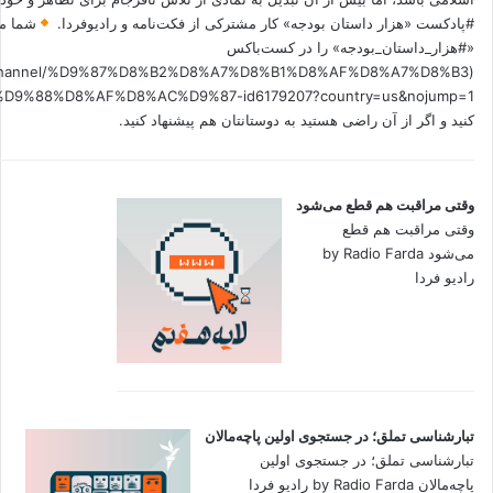
#پادکست «هزار داستان بودجه» کار مشترکی از فکت‌نامه و رادیوفردا.
شما می
«#هزار_داستان_بودجه» را در کست‌باکس
.fm/channel/%D9%87%D8%B2%D8%A7%D8%B1%D8%AF%D8%A7%D8%B3
کنید و اگر از آن راضی هستید به دوستانتان هم پیشنهاد کنید.
وقتی مراقبت هم قطع می‌شود
وقتی مراقبت هم قطع
می‌شود by Radio Farda
رادیو فردا
تبارشناسی تملق؛ در جستجوی اولین‌ پاچه‌مالان
تبارشناسی تملق؛ در جستجوی اولین‌
پاچه‌مالان by Radio Farda رادیو فردا