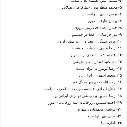
۴- منشه امیر، یکشنبه ها با منشه
۵- محمد منظر پور ، خط قرمز ، هدلاین
۶- بهمن جلدی ، پولیتیکس
۷- پیمان عارف ، مرور
۸- حسن اعتمادی ، رمز پیروزی
۹- پیر خراسانی ، فعلا در خدمتیم
۱۰- پری عسگری، پنجره ای به سوی آزادی
۱۱- رضا علوی ، آشیانه اندیشه ها
۱۲- قاسم شعله سعدی، راه سوم
۱۳- جمشید اسدی ، هم اندیشی
۱۴- رضا گوهرزاد، ایران پست
۱۵- سعید احمدی ، ایران پاد
۱۶- روح الله رحیم پور ، زنگ خبر
۱۷- جلال ایجادی، فلسفه ، جامعه شناسی ، سیاست
۱۸- رضا حسین بر، بینشی نو برای ایرانی نو
۱۹- احمد شمس ، روحانیت علیه روحانیت- عبور
۲۰- نوشین محمدیان ، سوژه
۲۱- بیژن مهر، اولویت
۲۲- امان، نینا