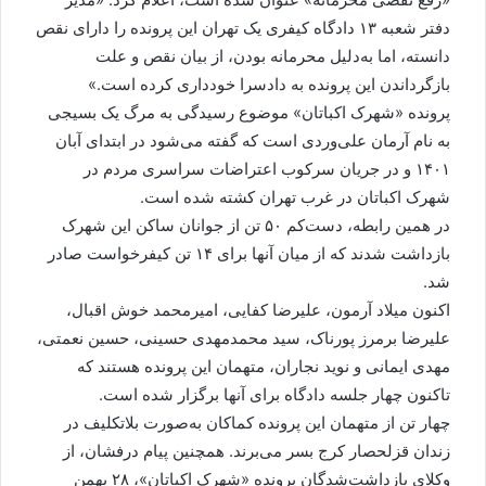
دفتر شعبه ۱۳ دادگاه کیفری یک تهران این پرونده را دارای نقص
دانسته، اما به‌دلیل محرمانه بودن، از بیان نقص و علت
بازگرداندن این پرونده به دادسرا خودداری کرده است.»
پرونده «شهرک اکباتان» موضوع رسیدگی به مرگ یک بسیجی
به نام آرمان علی‌وردی است که گفته می‌شود در ابتدای آبان
۱۴۰۱ و در جریان سرکوب اعتراضات سراسری مردم در
شهرک اکباتان در غرب تهران کشته شده است.
در همین رابطه، دست‌کم ۵۰ تن از جوانان ساکن این شهرک
بازداشت شدند که از میان آنها برای ۱۴ تن کیفرخواست صادر
شد.
اکنون میلاد آرمون، علیرضا کفایی، امیرمحمد خوش اقبال،
علیرضا برمرز پورناک، سید محمدمهدی حسینی، حسین نعمتی،
مهدی ایمانی و نوید نجاران، متهمان این پرونده هستند که
تاکنون چهار جلسه دادگاه برای آنها برگزار شده است.
چهار تن از متهمان این پرونده کماکان به‌‌صورت بلاتکلیف در
زندان قزلحصار کرج بسر می‌برند. همچنین پیام درفشان، از
وکلای بازداشت‌شدگان پرونده «شهرک اکباتان»، ۲۸ بهمن