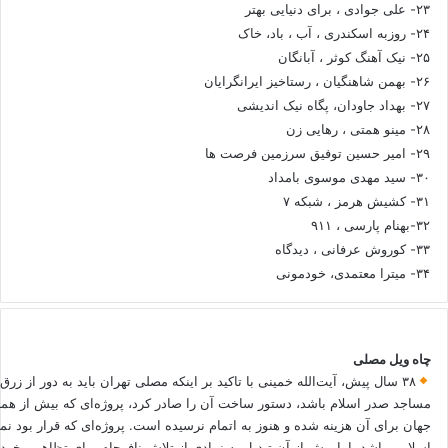
۲۳- علی جوادی ، برای دنیایی بهتر
۲۴- روزبه اسکندری ، آب ، باد، خاک
۲۵- نیک آهنگ کوثر ، آبانگان
۲۶- بهمن شاهنگیان ، رستاخیز ایرانگرایان
۲۷- بهداد جاودان، پگاه نیک اندیشی
۲۸- مینو همتی ، رهایی زن
۲۹- امیر حسین توفیق سرزمین فرصت ها
۳۰- سید مهدی موسوی بامداد
۳۱- کشیش هرمز ، شبکه ۷
۳۲-بهنام پارسی ، ۹۱۱
۳۳- کوروش عرفانی ، دیدگاه
۳۴- میترا معتمدی، خودمونی
چاه ویل مصلی
۳۸ سال پیش، آیت‌الله خمینی با تاکید بر اینکه مصلی تهران باید به دور از زرق
مساجد صدر اسلام باشد، دستور ساخت آن را صادر کرد، پروژه‌ای که بیش از هم
جهان برای آن هزینه شده و هنوز به اتمام نرسیده است. پروژه‌ای که قرار بود نم
اسلامی باشد، اما بیش از آن تبدیل به نمادی از تلاش نافرجام برای تظاهر و خ