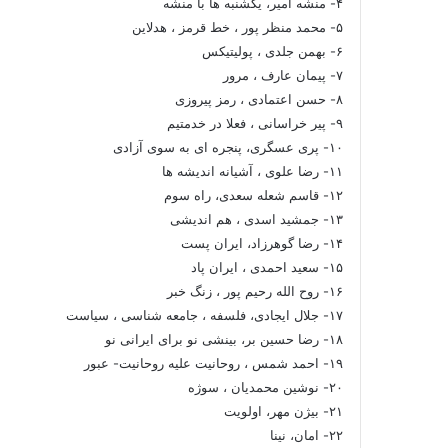
۴- منشه امیر، یکشنبه ها با منشه
۵- محمد منظر پور ، خط قرمز ، هدلاین
۶- بهمن جلدی ، پولیتیکس
۷- پیمان عارف ، مرور
۸- حسن اعتمادی ، رمز پیروزی
۹- پیر خراسانی ، فعلا در خدمتیم
۱۰- پری عسگری، پنجره ای به سوی آزادی
۱۱- رضا علوی ، آشیانه اندیشه ها
۱۲- قاسم شعله سعدی، راه سوم
۱۳- جمشید اسدی ، هم اندیشی
۱۴- رضا گوهرزاد، ایران پست
۱۵- سعید احمدی ، ایران پاد
۱۶- روح الله رحیم پور ، زنگ خبر
۱۷- جلال ایجادی، فلسفه ، جامعه شناسی ، سیاست
۱۸- رضا حسین بر، بینشی نو برای ایرانی نو
۱۹- احمد شمس ، روحانیت علیه روحانیت- عبور
۲۰- نوشین محمدیان ، سوژه
۲۱- بیژن مهر، اولویت
۲۲- امان، نینا