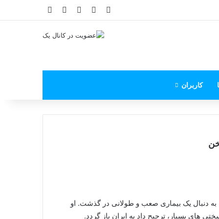
X
فیس بوک
یوتیوب
اینستاگرام
پی‌پال
کاربران
خن
 به دنبال یک بیماری صعب و طولانی در گذشت. او
ختی های بسیار، ترجیح داد به ایران باز گردد.