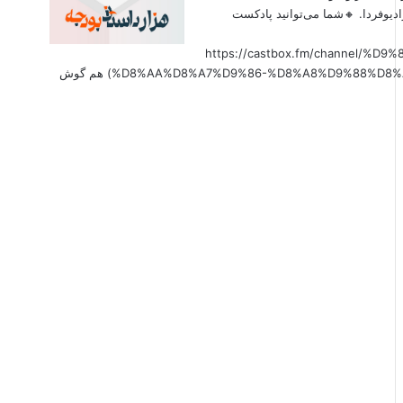
دیوفردا. 🔸شما می‌توانید پادکست
(https://castbox.fm/channel
%D8%AA%D8%A7%D9%86-%D8%A8%D9%88%D8%AF%D8%AC%D9%87-id6179207?country=us&nojump=1) هم گوش