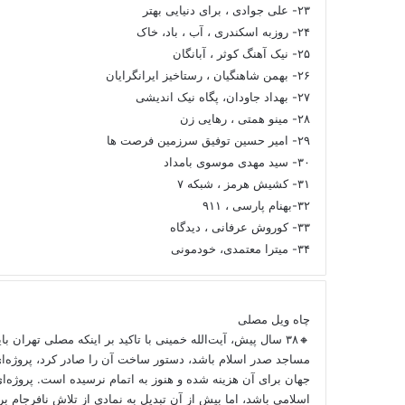
۲۳- علی جوادی ، برای دنیایی بهتر
۲۴- روزبه اسکندری ، آب ، باد، خاک
۲۵- نیک آهنگ کوثر ، آبانگان
۲۶- بهمن شاهنگیان ، رستاخیز ایرانگرایان
۲۷- بهداد جاودان، پگاه نیک اندیشی
۲۸- مینو همتی ، رهایی زن
۲۹- امیر حسین توفیق سرزمین فرصت ها
۳۰- سید مهدی موسوی بامداد
۳۱- کشیش هرمز ، شبکه ۷
۳۲-بهنام پارسی ، ۹۱۱
۳۳- کوروش عرفانی ، دیدگاه
۳۴- میترا معتمدی، خودمونی
چاه ویل مصلی
🔸۳۸ سال پیش، آیت‌الله خمینی با تاکید بر اینکه مصلی تهران ب
مساجد صدر اسلام باشد، دستور ساخت آن را صادر کرد، پروژه‌ا
جهان برای آن هزینه شده و هنوز به اتمام نرسیده است. پروژه‌ای
اسلامی باشد، اما بیش از آن تبدیل به نمادی از تلاش نافرجام 