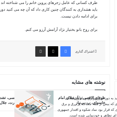
طرف کسانی که عامل زجرهای پروین خانم را می شناخته اند گ
باید هشداری به کنندگان چنین کاری داد که آن چه می کنید 
برای ادامه دادن نیست.
برای روح بانو بختیار نژاد آرامش آرزو می کنم.
فیس بوک
X
اشتراک گذاری از طریق ایمیل
اشتراک گذاری
نوشته های مشابه
اید به دور از زرق‌وبرق و یادآور سادگی
طوفان الاقصی و خُزعبلاتِ امام
ترور ابراهیم رئیسی، تشدی
خامنه‌ای، ب. بی‌نیاز
فروپاشی در قدرت، جلال 
ی که بیش از همه مساجد پر زرق و برق
 که قرار بود نماد شکوه و اقتدار جمهوری
برای تظاهر و خودنمایی شده است.