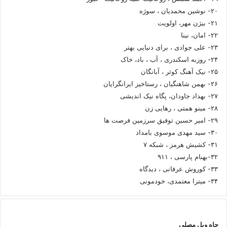
۲۰- نوشین محمدیان ، سوژه
۲۱- بیژن مهر، اولویت
۲۲- امان، نینا
۲۳- علی جوادی ، برای دنیایی بهتر
۲۴- روزبه اسکندری ، آب ، باد، خاک
۲۵- نیک آهنگ کوثر ، آبانگان
۲۶- بهمن شاهنگیان ، رستاخیز ایرانگرایان
۲۷- بهداد جاودان، پگاه نیک اندیشی
۲۸- مینو همتی ، رهایی زن
۲۹- امیر حسین توفیق سرزمین فرصت ها
۳۰- سید مهدی موسوی بامداد
۳۱- کشیش هرمز ، شبکه ۷
۳۲-بهنام پارسی ، ۹۱۱
۳۳- کوروش عرفانی ، دیدگاه
۳۴- میترا معتمدی، خودمونی
چاه ویل مصلی