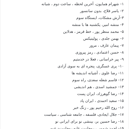
۱- شهرام همایون، آخرین لحظه ، ساعت دوم ، شبانه
۲- یاسر فلاح، بدون سانسور
۳-آرش مشکات، ایستگاه سوم
۴- منشه امیر، یکشنبه ها با منشه
۵- محمد منظر پور ، خط قرمز ، هدلاین
۶- بهمن جلدی ، پولیتیکس
۷- پیمان عارف ، مرور
۸- حسن اعتمادی ، رمز پیروزی
۹- پیر خراسانی ، فعلا در خدمتیم
۱۰- پری عسگری، پنجره ای به سوی آزادی
۱۱- رضا علوی ، آشیانه اندیشه ها
۱۲- قاسم شعله سعدی، راه سوم
۱۳- جمشید اسدی ، هم اندیشی
۱۴- رضا گوهرزاد، ایران پست
۱۵- سعید احمدی ، ایران پاد
۱۶- روح الله رحیم پور ، زنگ خبر
۱۷- جلال ایجادی، فلسفه ، جامعه شناسی ، سیاست
۱۸- رضا حسین بر، بینشی نو برای ایرانی نو
۱۹- احمد شمس ، روحانیت علیه روحانیت- عبور