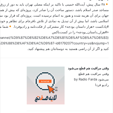
۳۸ سال پیش، آیت‌الله خمینی با تاکید بر اینکه مصلی تهران باید به دور از زرق
مساجد صدر اسلام باشد، دستور ساخت آن را صادر کرد، پروژه‌ای که بیش از هم
جهان برای آن هزینه شده و هنوز به اتمام نرسیده است. پروژه‌ای که قرار بود نم
اسلامی باشد، اما بیش از آن تبدیل به نمادی از تلاش نافرجام برای تظاهر و خ
#پادکست «هزار داستان بودجه» کار مشترکی از فکت‌نامه و رادیوفردا.
شما می
«#هزار_داستان_بودجه» را در کست‌باکس
.fm/channel/%D9%87%D8%B2%D8%A7%D8%B1%D8%AF%D8%A7%D8%B3
کنید و اگر از آن راضی هستید به دوستانتان هم پیشنهاد کنید.
وقتی مراقبت هم قطع می‌شود
وقتی مراقبت هم قطع
می‌شود by Radio Farda
رادیو فردا