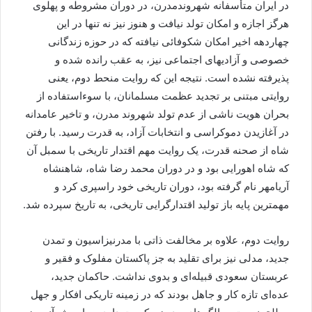
در ایران متأسفانه شهروندمدرن، در دوران مشروطه و پهلوی
هرگز اجازه و امکان تولد نیافت و هنوز نیز نه تنها در این
چهاردهه اخیر امکان شکوفائی نیافته که در حوزه زندگانی
خصوصی و آزادیهای اجتماعی نیز، به عقب رانده شده و
پذیرفته نشده است. نتیجه این که روایت منحط دوم، یعنی
روایتی مبتنی بر تجدید عظمت مسلمانان، با سوءاستفاده از
بحران هویت ناشی از عدم تولد شهروند مدرن، و تاخیر عامدانه
در آغازیدن دموکراسی و انتخابات آزاد، به قدرت رسید. با رفتن
شاه از صحنه قدرت، یک روایت مهم اقتدار تاریخی با سمبل آن
که شاه اهورایی بود و در دوران محمد رضا شاه، شاهنشاه
آریامهر نام گرفته بود، دوران تاریخی خود راسپری کرد و
مهمترین پایه باز تولید اقتدارگرایی تاریخی، به تاریخ سپرده شد.
روایت دوم، علاوه بر مخالفت ذاتی با مدرنیزاسیون و تمدن
جدید، مدلی نیز برای تقلید به جز پاکستان مفلوک و فقیر و
عربستان سعودی قبیله‌ای و بدوی نداشت. حاکمان جدید،
عده‌ای تازه کار و جاهل بودند که در زمینه تاریکی افکار و جهل