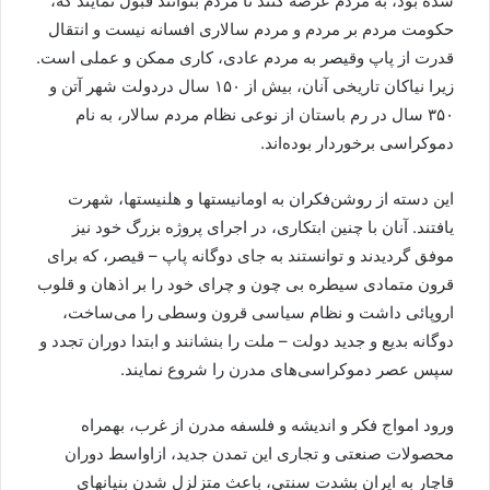
شده بود، به مردم عرضه کنند تا مردم بتوانند قبول نمایند که،
حکومت مردم بر مردم و مردم سالاری افسانه نیست و انتقال
قدرت از پاپ وقیصر به مردم عادی، کاری ممکن و عملی است.
زیرا نیاکان تاریخی آنان، بیش از ۱۵۰ سال دردولت شهر آتن و
۳۵۰ سال در رم باستان از نوعی نظام مردم سالار، به نام
دموکراسی برخوردار بوده‌اند.
این دسته از روشن‌فکران به اومانیستها و هلنیستها، شهرت
یافتند. آنان با چنین ابتکاری، در اجرای پروژه بزرگ خود نیز
موفق گردیدند و توانستند به جای دوگانه پاپ – قیصر، که برای
قرون متمادی سیطره بی چون و چرای خود را بر اذهان و قلوب
اروپائی داشت و نظام سیاسی قرون وسطی را می‌ساخت،
دوگانه بدیع و جدید دولت – ملت را بنشانند و ابتدا دوران تجدد و
سپس عصر دموکراسی‌های مدرن را شروع نمایند.
ورود امواج فکر و اندیشه و فلسفه مدرن از غرب، بهمراه
محصولات صنعتی و تجاری این تمدن جدید، ازاواسط دوران
قاچار به ایران بشدت سنتی، باعث متزلزل شدن بنیانهای