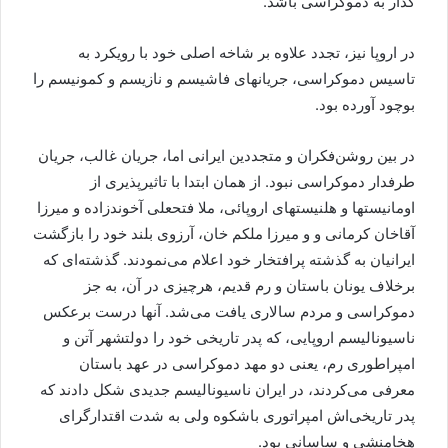
گذار به دموکراسی باشد.
در اروپا نیز، تجدد علاوه بر شاخه اصلی خود با رویکرد به
تاسیس دموکراسی، جریانهای فاشیسم و نازیسم و کمونیسم را
بوچود آورده بود.
در بین روشن‌فکران و متجددین ایرانی اما، جریان غالب، جریان
طرفدار دموکراسی نبود. از همان ابتدا با تاثیرپذیری از
اومانیستها و هلنیستهای اروپائی، ملا فتحعلی آخوندزاده و میرزا
آقاخان کرمانی و و میرزا ملکم خان، آرزوی بلند خود را بازگشت
ایرانیان به گذشته پرافتخار خود اعلام می‌نمودند. گذشته‌ای که
برخلاف یونان باستان و رم قدیم، هرچیزی در آن، به جز
دموکراسی و مردم سالاری یافت می‌شد. آنها درست برعکس
ناسیونالیسم اروپایی، که پدر تاریخی خود را دولتشهر آتن و
امپراطوری رم، یعنی دو مهد دموکراسی در عهد باستان
معرفی می‌کردند، در ایران ناسیونالیسم جدیدی شکل دادند که
پدر تاریخی‌اش امپراتوری باشکوه ولی به شدت اقتدارگرای
هخامنشی و ساسانی بود.