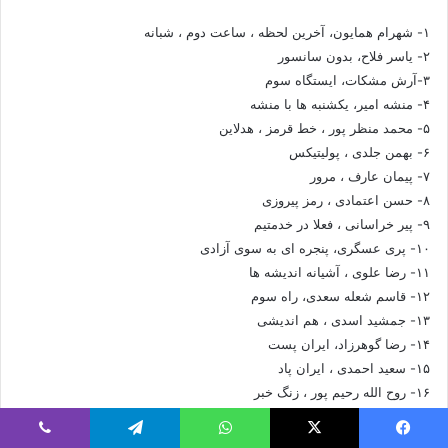
۱- شهرام همایون، آخرین لحظه ، ساعت دوم ، شبانه
۲- یاسر فلاح، بدون سانسور
۳-آرش مشکات، ایستگاه سوم
۴- منشه امیر، یکشنبه ها با منشه
۵- محمد منظر پور ، خط قرمز ، هدلاین
۶- بهمن جلدی ، پولیتیکس
۷- پیمان عارف ، مرور
۸- حسن اعتمادی ، رمز پیروزی
۹- پیر خراسانی ، فعلا در خدمتیم
۱۰- پری عسگری، پنجره ای به سوی آزادی
۱۱- رضا علوی ، آشیانه اندیشه ها
۱۲- قاسم شعله سعدی، راه سوم
۱۳- جمشید اسدی ، هم اندیشی
۱۴- رضا گوهرزاد، ایران پست
۱۵- سعید احمدی ، ایران پاد
۱۶- روح الله رحیم پور ، زنگ خبر
۱۷- جلال ایجادی، فلسفه ، جامعه شناسی ، سیاست
۱۸- رضا حسین بر، بینشی نو برای ایرانی نو