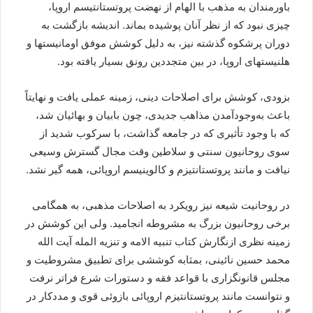
باورمندان به مذهب با الهام از نهضت پروتستانتیسم اروپا،
چیزی نبود که از نظر آنان پوشیده بماند. اندیشه بازگشت به
دوران پرشکوه گذشته نیز، به دلیل کوشش موفق اومانیستها و
هلنیستهای اروپا، در بین متجددین رونق بسیار یافته بود.
بزودی، کوشش برای اصلاحات دینی، زمینه عملی یافت و نهایتاً
باعث به‌وجودآمدن مذاهب جدیدی، چون بابیان و بهائیان شد،
که با وجود تأثیری که در جامعه گذاشت، با سرکوب شدید از
سوی روحانیون سنتی و سلاطین وقت مجال گسترش وسیعی
نیافت و مانند پروتستانتیزم و کالوینیسم اروپائی، همه گیر نشد.
در روحانیت شیعه نیز رویکرد به اصلاحات مذهبی، به همگامی
برخی روحانیون بزرگ به مشروطه انجامید. ولی این کوشش در
زمینه نظری ازنگارش کتاب تنبیه الامه و تنزیه المله آیت الله
محمد حسین نائینی، بمثابه کوششی برای تطبیق مشروطیت و
مجلس قانونگزاری با قواعد فقه و دستورات شرع فراتر نرفت
و نتوانست مانند پروتستانتیزم اروپائی بازوئی قوی و مددکار در