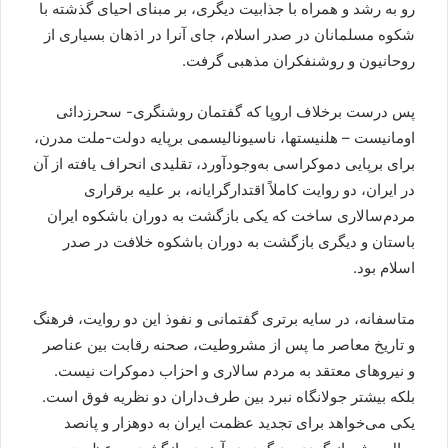
رو به رشد و همراه با جذابیت دیگری، بر مبنای احیای گذشته با
شکوه مسلمانان در صدر اسلام، جای آنرا در اذهان بسیاری از
روحانیون و روشنفکران مذهبی گرفت.
پس درست برخلاف اروپا که گفتمان روشنگری- سحرزدائی
اومانیست – هلنیستها، ناسیونالیسمی برپایه دولت-ملت مدرن،
برای برپایی دموکراسی به‌وجودآورد، تقلیدی انحراف یافته از آن
در ایران، دو روایت کاملاً اقتدارگرایانه، بر علیه برقراری
مردم‌سالاری ساخت که یکی بازگشت به دوران باشکوه ایران
باستان و دیگری بازگشت به دوران باشکوه خلافت در صدر
اسلام بود.
متاسفانه، در سایه برتری گفتمانی و نفوذ این دو روایت، فرهنگ
و تاریخ معاصر ما پس از مشروطیت، صحنه رقابت بین عناصر
و نیروهای معتقد به مردم سالاری و احزاب دموکرات نیست.
بلکه بیشتر جولانگاه نبرد بین طرف‌داران دو نظریه فوق است.
یکی می‌خواهد برای تجدید عظمت ایران به دوهزار و پانصد