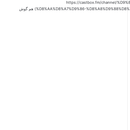
(https://castbox.fm/channel
%D8%AA%D8%A7%D9%86-%D8%A8%D9%88%D8%AF%D8%AC%D9%87-id6179207?country=us&nojump=1) هم گوش