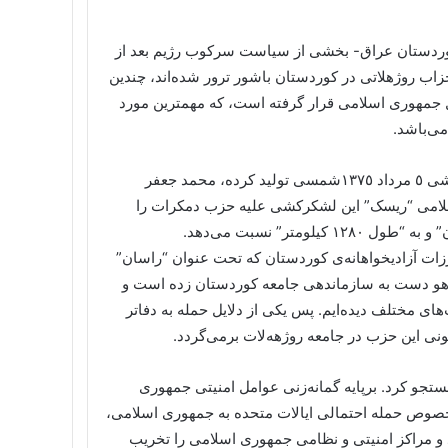
ردستان عراق- بخشی از سیاست سرکوب رژیم بعد از
اعضا این حزب و دیگر احزاب روژهلاتی در کوردستان باشور ترور شده‌اند، چندین
 جمهوری اسلامی قرار گرفته است، که مهمترین مورد
در مستندی که صدا و سیمای جمهوری اسلامی در رابطه با لشکرکشی ٥ مرداد ١٣٧٥شمسی تولید کرده، محمد جعفر
سلامی “ریسک” این لشکرکشی علیه حزب دمکرات را
تر” نسبت می‌دهد.
ات آزادیخواهانه‌ی کوردستان که تحت عنوان “راسان”
دهو دست به سازماندهی جامعه کوردستان زده است و
ای مختلف دیده‌ایم. پس یکی از دلایل حمله به دفاتر
نی این حزب در جامعه روژهه‌لات برمی‌گردد.
ستجو کرد. برپایه گمانه‌زنی‌ عوامل امنیتی جمهوری
لخصوص حمله احتمالی ایالات متحده به جمهوری اسلامی،
 عراق به ایران حمله می‌کند و مراکز امنیتی و نظامی جمهوری اسلامی را تخریب