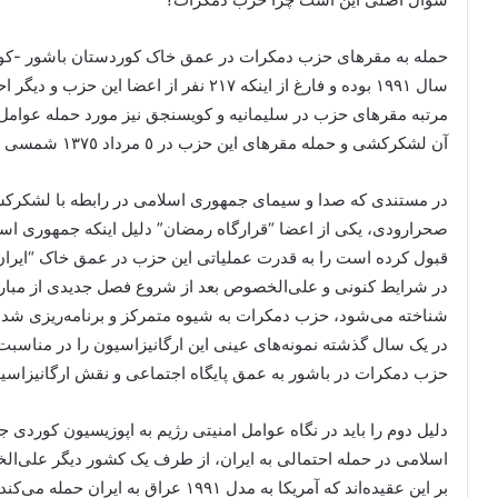
حمله به مقرهای حزب دمکرات در عمق خاک کوردستان باشور -کو
سال ١٩٩١ بوده و فارغ از اینکه ٢١٧ نفر از 
مرتبه مقرهای حزب در سلیمانیه و کویسنجق نیز مورد حمله عوامل
آن لشکرکشی و حمله مقرهای این حزب در ٥ مرداد ١٣٧٥ شمسی می‌باشد.
صحرارودی، یکی از اعضا “قرارگاه رمضان” دلیل اینکه جمهوری ا
قبول کرده است را به قدرت عملیاتی این حزب در عمق خاک “ایران” و به “طول ١٢٨٠ کیلوم
در شرایط کنونی و علی‌الخصوص بعد از شروع فصل جدیدی از مبارز
شناخته می‌شود، حزب دمکرات به شیوه متمرکز و برنامه‌ریزی ش
در یک سال گذشته نمونه‌های عینی این ارگانیزاسیون را در مناسبت‌ه
حزب دمکرات در باشور به عمق پایگاه اجتماعی و نقش ارگانیزاسیو
دلیل دوم را باید در نگاه عوامل امنیتی رژیم به اپوزیسیون کوردی ج
اسلامی در حمله احتمالی به ایران، از طرف یک کشور دیگر علی‌ا
بر این عقیده‌اند که آمریکا به مدل ١٩٩١