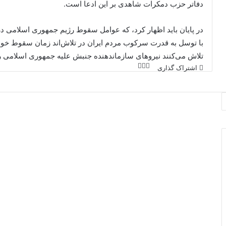
دفاتر حزب دمکرات شاهدی بر این ادعا است.
در پایان باید اظهار کرد، که عوامل سقوط رژیم جمهوری اسلامی 
با توسل به قدرت سرکوب مردم ایران در تلاش‌اند زمان سقوط خود ر
تلاش می‌کنند نیروهای سازماندهنده جنبش علیه جمهوری اسلامی را 
اشتراک گذاری
ا
ف
X
ی
ش
ت
س
ب
ر
ا
و
ک
ک
گ
ذ
ا
ر
ی
ا
ز
ط
ر