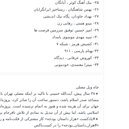
۲۵- نیک آهنگ کوثر ، آبانگان
۲۶- بهمن شاهنگیان ، رستاخیز ایرانگرایان
۲۷- بهداد جاودان، پگاه نیک اندیشی
۲۸- مینو همتی ، رهایی زن
۲۹- امیر حسین توفیق سرزمین فرصت ها
۳۰- سید مهدی موسوی بامداد
۳۱- کشیش هرمز ، شبکه ۷
۳۲-بهنام پارسی ، ۹۱۱
۳۳- کوروش عرفانی ، دیدگاه
۳۴- میترا معتمدی، خودمونی
چاه ویل مصلی
🔸۳۸ سال پیش، آیت‌الله خمینی با تاکید بر اینکه مصلی تهران ب
مساجد صدر اسلام باشد، دستور ساخت آن را صادر کرد، پروژه‌ا
جهان برای آن هزینه شده و هنوز به اتمام نرسیده است. پروژه‌ای
اسلامی باشد، اما بیش از آن تبدیل به نمادی از تلاش نافرجام 
🔸#پادکست «هزار داستان بودجه» کار مشترکی از فکت‌نامه و را
«#هزار_داستان_بودجه» را در کست‌باکس