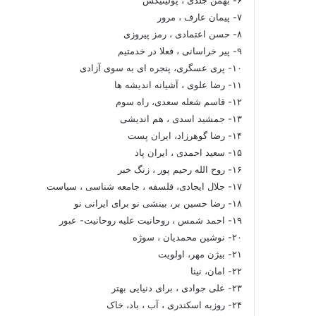
۷- پیمان عارف ، مرور
۸- حسن اعتمادی ، رمز پیروزی
۹- پیر خراسانی ، فعلا در خدمتیم
۱۰- پری عسگری، پنجره ای به سوی آزادی
۱۱- رضا علوی ، آشیانه اندیشه ها
۱۲- قاسم شعله سعدی، راه سوم
۱۳- جمشید اسدی ، هم اندیشی
۱۴- رضا گوهرزاد، ایران پست
۱۵- سعید احمدی ، ایران پاد
۱۶- روح الله رحیم پور ، زنگ خبر
۱۷- جلال ایجادی، فلسفه ، جامعه شناسی ، سیاست
۱۸- رضا حسین بر، بینشی نو برای ایرانی نو
۱۹- احمد شمس ، روحانیت علیه روحانیت- عبور
۲۰- نوشین محمدیان ، سوژه
۲۱- بیژن مهر، اولویت
۲۲- امان، نینا
۲۳- علی جوادی ، برای دنیایی بهتر
۲۴- روزبه اسکندری ، آب ، باد، خاک