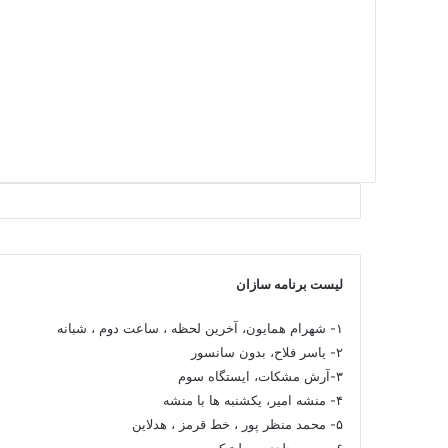
لیست برنامه سازان
۱- شهرام همایون، آخرین لحظه ، ساعت دوم ، شبانه
۲- یاسر فلاح، بدون سانسور
۳-آرش مشکات، ایستگاه سوم
۴- منشه امیر، یکشنبه ها با منشه
۵- محمد منظر پور ، خط قرمز ، هدلاین
۶- بهمن جلدی ، پولیتیکس