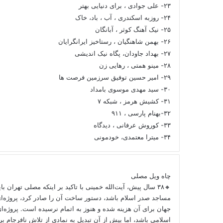
۲۳- علی جوادی ، برای دنیایی بهتر
۲۴- روزبه اسکندری ، آب ، باد، خاک
۲۵- نیک آهنگ کوثر ، آبانگان
۲۶- بهمن شاهنگیان ، رستاخیز ایرانگرایان
۲۷- بهداد جاودان، پگاه نیک اندیشی
۲۸- مینو همتی ، رهایی زن
۲۹- امیر حسین توفیق سرزمین فرصت ها
۳۰- سید مهدی موسوی بامداد
۳۱- کشیش هرمز ، شبکه ۷
۳۲-بهنام پارسی ، ۹۱۱
۳۳- کوروش عرفانی ، دیدگاه
۳۴- میترا معتمدی، خودمونی
چاه ویل مصلی
🔸۳۸ سال پیش، آیت‌الله خمینی با تاکید بر اینکه مصلی تهران ب
مساجد صدر اسلام باشد، دستور ساخت آن را صادر کرد، پروژه‌ا
جهان برای آن هزینه شده و هنوز به اتمام نرسیده است. پروژه‌ای
اسلامی باشد، اما بیش از آن تبدیل به نمادی از تلاش نافرجام 