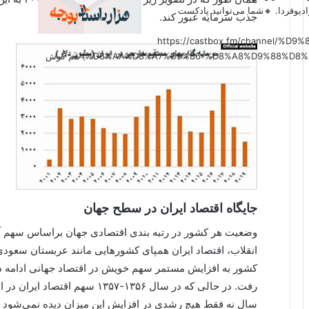
دیوفردا. 🔸شما می‌توانید پادکست
جذب سرمایه عبور کند.
(https://castbox.fm/channel
%D8%AA%D8%A7%D9%86-%D8%A8%D9%88%D8%AF%D8%AC%D9%87-id6179207?country=us&nojump=1) هم گوش
جایگاه اقتصاد ایران در سطح جهان
وضعیت هر کشور در رتبه بندی اقتصادی جهان براساس سهم آن د
انقلاب، اقتصاد ایران همپای کشورهایی مانند عربستان سعودی و
کشور به افزایش مستمر سهم خویش در اقتصاد جهانی ادامه د
سال نه فقط هیچ رشدی در افزایش این میزان دیده نمی‌شود ب