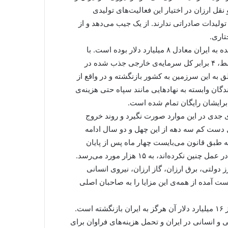
نقل ارزان در اختیار این فعالیت‌های تولیدی
ولیدات صادراتی ندارند. از یک جیب می‌دهد و از
اری.
در سال‌های ۱۳۹۷ و ۱۳۹۸ میزان درآمد ارزی بازگشت داده نشده به ایران معادل ۸ میلیارد دلار بوده است. با
مراجعه به نمودار بالا می‌بینیم که در این سال‌ها، به طور متوسط، ۴ برابر کل سرمایه‌ی خارجی جذب شده در
ق به این سرزمین به کشور بازنگشته و در واقع از
گان وابسته به نهادهایی مانند سپاه حتی هزینه‌ی
رایشان رایگان تمام شده است.
جدی در این موارد صورت نگیرد و روند خروج
 دست کم سه دهه از این چهل و دو سال ادامه
ل ۱۳۹۸ تعداد شرکت هایی که طبق قانون می‌بایست چهار ماه پس از پایان
معامله‌ی خارجی خود ارز حاصل از آن را وارد کشور کرده، اما در عمل چنین نکرده‌اند، به ۱۵ هزار مورد می‌رسد.
رز دولتی، برق ارزان، گاز ارزان، نیروی انسانی
دست آمده از همه‌ی این مزایا را به صاحبان اصلی
در سال ۱۳۹۸ در ازای بیش از ۴۱ میلیارد دلار صادرات، بیش از ۱۶ میلیارد دلار آن هرگز به ایران بازنگشته است.
 منابع مختلف طبیعی و انسانی در ایران و تحمل هزینه‌های فراوان برای