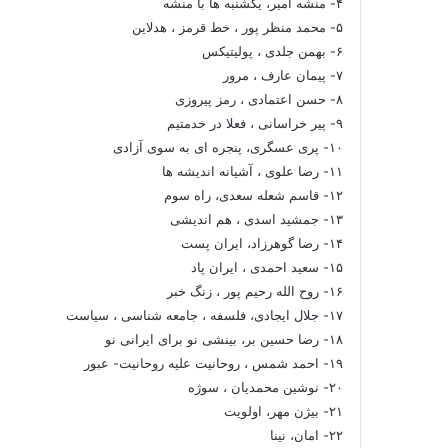
۴- منشه امیر، یکشنبه ها با منشه
۵- محمد منظر پور ، خط قرمز ، هدلاین
۶- بهمن جلدی ، پولیتیکس
۷- پیمان عارف ، مرور
۸- حسن اعتمادی ، رمز پیروزی
۹- پیر خراسانی ، فعلا در خدمتیم
۱۰- پری عسگری، پنجره ای به سوی آزادی
۱۱- رضا علوی ، آشیانه اندیشه ها
۱۲- قاسم شعله سعدی، راه سوم
۱۳- جمشید اسدی ، هم اندیشی
۱۴- رضا گوهرزاد، ایران پست
۱۵- سعید احمدی ، ایران پاد
۱۶- روح الله رحیم پور ، زنگ خبر
۱۷- جلال ایجادی، فلسفه ، جامعه شناسی ، سیاست
۱۸- رضا حسین بر، بینشی نو برای ایرانی نو
۱۹- احمد شمس ، روحانیت علیه روحانیت- عبور
۲۰- نوشین محمدیان ، سوژه
۲۱- بیژن مهر، اولویت
۲۲- امان، نینا