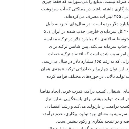
 صرفه نیست، منابع را می‌سوزانند که فقط چیزی
ی سازگاری داشته باشد. در مملکتی که آب سرنوشت
ه‌اند.
 میزان جذب سرمایه در ایران در سال‌های گذشته ۳ میلیارد دلار بوده است. در سال‌های اخیر، به دلیل
تحریم‌ها، این عدد به سوی کاهش میل کرده است. در سال ۲۰۲۰ کل سرمایه‌ی خارجی جذب شده در ایران ۱. ۵
میلیارد دلار بوده است. اما حتی اگر همین ۳ میلیارد دلار را با متوسط سالانه‌ی ۲۰ میلیارد دلار در ترکیه مقایسه
ین کشور، در یک سال، در حدود ۷ سال ایران جذب سرمایه می‌کند. پس شانس ترکیه برای
رمایه ۷ برابر ایران است. این امر سبب شده است که اقتصاد ترکیه خصلت
تولیدی پیدا کرده و مازاد مصرف داخلی خود را صادر کند. صادراتی که به رقم ۱۶۵ میلیارد دلار در سال می‌رسد،
 میلیارد دلار صادرات دارد. این توان چهاربرابر صادراتی ترکیه نتیجه‌ی همان
 تولید بالایی در حوزه‌های مختلف فراهم کرده
نای اشتغال، کسب درآمد، قدرت خرید، ایجاد تقاضا
شتر است. تولید بیشتر برای پاسخگویی به این نیاز
کسب درآمد… را بازتولید می‌کند و رشد اقتصادی
رمایه به معنای نبود تولید، بیکاری، عدم درآمد،
 و در نتیجه بیکاری و رکود بیشتر است.
همان طور که در تصویر زیر می‌بینیم ایران از سال ۲۰۰۱ به این سو نتوانسته است هرگز از مرز ۵ میلیارد دلار