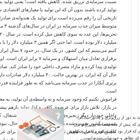
نسبت سرمایه‌ی تزریق شده، کاهش یافته است؛ یعنی تولید به
تولید کرده باشند بدون آن که این تولید با معیارهای اقتصاد
تاریخی آن را رقم می‌زده است برای تولید یک هندوانه‌ی صادراتی، ۴۵۵ لیتر آب مصرف می‌کرد
متوسط
کنیم می‌بینیم که ا
برقراری تعادل میان استهلاک و س
حال آن که ایران، در بهترین حالت، ۴۰
برتری آنکارا در جذب سرمایه می‌باشد که به طور فزاینده قدرت
است.
فراموش نکنیم که وجود سرمایه و به واسطه‌ی آن تولید، به مع
در بازار، تلاش بازار برای عرضه‌ی کافی و لذا، تولید بازهم بی
داخلی خود بار دیگر زنجیره‌ی سرمایه گذاری بیشتر، اشتغال، 
اید به دور از زرق‌وبرق و یادآور سادگی
عمومی کشور تقویت شده و ادامه می‌یابد. در همین حال، نبود س
ی که بیش از همه مساجد پر زرق و برق
 که قرار بود نماد شکوه و اقتدار جمهوری
کاهش قدرت خرید، کاهش تقاضا، نبود ضرورت تولید برای عرضه
برای تظاهر و خودنمایی شده است.