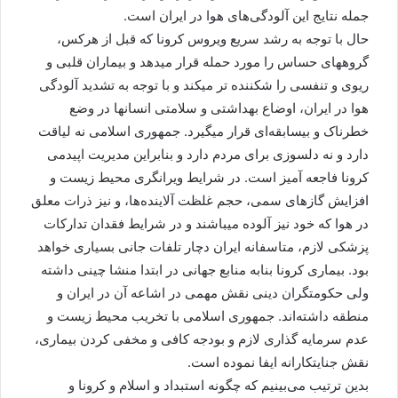
جمله نتایج این آلودگی‌های هوا در ایران است.
حال با توجه به رشد سریع ویروس کرونا که قبل از هرکس،
گروههای حساس را مورد حمله قرار میدهد و بیماران قلبی و
ریوی و تنفسی را شکننده تر میکند و با توجه به تشدید آلودگی
هوا در ایران، اوضاع بهداشتی و سلامتی انسانها در وضع
خطرناک و بیسابقه‌ای قرار میگیرد. جمهوری اسلامی نه لیاقت
دارد و نه دلسوزی برای مردم دارد و بنابراین مدیریت اپیدمی
کرونا فاجعه آمیز است. در شرایط ویرانگری محیط زیست و
افزایش گازهای سمی، حجم غلظت آلاینده‌ها، و نیز ذرات معلق
در هوا که خود نیز آلوده میباشند و در شرایط فقدان تدارکات
پزشکی لازم، متاسفانه ایران دچار تلفات جانی بسیاری خواهد
بود. بیماری کرونا بنابه منابع جهانی در ابتدا منشا چینی داشته
ولی حکومتگران دینی نقش مهمی در اشاعه آن در ایران و
منطقه داشته‌اند. جمهوری اسلامی با تخریب محیط زیست و
عدم سرمایه گذاری لازم و بودجه کافی و مخفی کردن بیماری،
نقش جنایتکارانه ایفا نموده است.
بدین ترتیب می‌بینیم که چگونه استبداد و اسلام و کرونا و