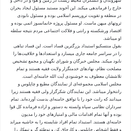
شهروندان و کنشگران محیط زیست در زمین و هوا و در داخل و
خارج را فرماندهی میکند. این آخوند مستبد مسئول ایجاد بحران
در منطقه و تقویت تروریسم اسلامی بوده و مسئول نابودی
ثروتهای میهن ماست. او مسئول پروژه خانمانسوز اتمی بوده و
اقتصاد ورشکسته و رانتی و فلاکت اجتماعی مردم نتیجه سلطه
او میباشد.
بقول منتسکیو استبداد بزرگترین فساد است. این فساد تباهی
را در سراسر جامعه جاری میسازد و استعدادها و خلاقیت‌ها را
نابود میکند. مجلس خبرگان و شورای نگهبان و مجمع تشخیص
مصلحت نظام، نهادهای خدمتگزار ولایت فقیه هستند و تمام
تلاششان معطوف به خوشنودی آیت الله خامنه‌ای است.
مجلس اسلامی مجموعه‌ای از نمایندگان مطیع و چاپلوس و
رانتخوار میباشد. این نمایندگان شکرگزار ولی فقیه هستند زیرا
میدانند که رانت خود را با توافق خامنه‌ای بدست آورده‌اند. تمام
سرداران نظامی سپاه وابسته به دستور و اراده فرمانده کل قوا
بوده و آنها تمام اقدامات مالی و امتیاز‌های خود را مدیون
خامنه‌ای هستند. استبداد تمام افراد شایسته را به حاشیه میراند
و فقط اشخاص چاپلوس و کارچاق کن و توطئه گر و تبهکار را