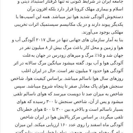
جامعه ایران در شرایط کنونی نه تنها گرفتار استبداد دینی و
اسلام و بیماری مهلک کرونا قرار دارد بلکه افزون برآن
دستخوش آلودگی شدید هوا نیز میباشد. همه این آسیب‌ها با
یکدیگر پیوند دارند و در یک مکانیسم سیستمیک اثرات تخریبی
مهلکی بوجود می‌آورند.
بنا به آمار سازمان ‌های جهانی تنها در سال ۲۰۱۷ آلودگی آب و
هوا و زمین و محل کار باعث مرگ بیش از ۸ میلیون نفر در
جهان شد و ۱۵٪ مرگ و میرهای زودرس در جهان به‌علت
آلودگی هوا و آب بود. گفته میشود میانگین مرگ سالانه در اثر
آلودگی هوا حدود ۷ میلیون نفر است. حال در ایران اغلب
روزهای سال هوا ناسالم میباشد. براساس کیفیت هوا، شاخص
سنجش هوای پاک معادل صفر تا پنجاه شروع میباشد. سپس
شاخص به میزان صد تا دویست میرسد که هوای ناسالم تلقی
میشود و پس از آن، شاخص سنجش تا ۳۰۰ رسیده که هوای
بسیار ناسالم است و بالاخره بین ۳۰۰ تا ۵۰۰ هوای خطرناک
تلقی میگردد. بر اساس مرکز پالایش هوا در ایران شاخص
آلودگی ماه اسفند را روی عدد ۱۶۰ ارزیابی میکند. این میزان
برای گروههای حساس جمعیتی توام با خطر است. بنابه گفته