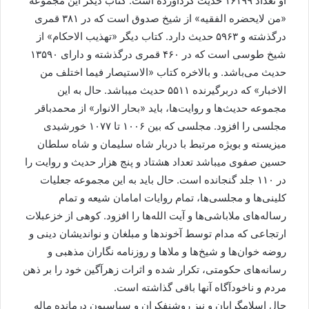
او تعداد ۱۶۱۹۹ حدیث گردآورده است. کتاب دیگر این مجموعه
«من لایحضره الفقیه» از شیخ صدوق است که در ۳۸۱ قمری
درگذشته و ۵۹۶۳ حدیث دارد. کتاب دیگر «تهذیب الاحکام» از
شیخ طوسی است که در ۴۶۰ قمری درگذشته و دارای ۱۳۵۹۰
حدیث می‌باشد. و بالاخره کتاب «الاستیصار فیما اختلف من
الاخبار» که دربرگیرنده ۵۵۱۱ حدیث میباشد. حال به این
مجموعه حدیث‌ها و روایت‌ها، باید «بحار الانوار» از محمدباقر
مجلسی را افزود. مجلسی که بین ۱۰۰۶ تا ۱۰۷۷ خورشیدی
میزیسته و بویژه مرتبط با دربار شاه سلیمان و شاه سلطان
حسین صفوی میباشد تعداد هشتاد و پنج هزار حدیث و روایت را
در ۱۱۰ جلد گنجانده است. حال باید به این مجموعه جعلیات
کلینی‌ها و مجلسی‌ها، تمام روایات امامان شیعه و تمام
رساله‌های ملاباشی‌ها و آیت الله‌ها را افزود. کوهی از خزعبلات
ارتجاعی که مدام توسط آخوندها و مبلغان و نواندیشان دینی و
روضه خوان‌ها و شیخ‌ها و ملاها و روزنامه نگاران مذهبی و
رسانه‌های حکومتی، تکرار شده و اثرات زهرآگین خود را بر ذهن
مردم و ناخودآگاه آنها باقی گذاشته است.
حال اسلامگرایان و نیز روشنفکران و سیاسیون درمانده ماله