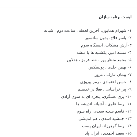
لیست برنامه سازان
۱- شهرام همایون، آخرین لحظه ، ساعت دوم ، شبانه
۲- یاسر فلاح، بدون سانسور
۳-آرش مشکات، ایستگاه سوم
۴- منشه امیر، یکشنبه ها با منشه
۵- محمد منظر پور ، خط قرمز ، هدلاین
۶- بهمن جلدی ، پولیتیکس
۷- پیمان عارف ، مرور
۸- حسن اعتمادی ، رمز پیروزی
۹- پیر خراسانی ، فعلا در خدمتیم
۱۰- پری عسگری، پنجره ای به سوی آزادی
۱۱- رضا علوی ، آشیانه اندیشه ها
۱۲- قاسم شعله سعدی، راه سوم
۱۳- جمشید اسدی ، هم اندیشی
۱۴- رضا گوهرزاد، ایران پست
۱۵- سعید احمدی ، ایران پاد