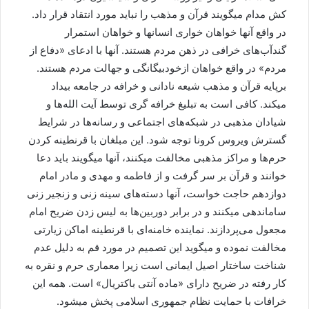
کش مدام میگویند قرآن و مذهب را نباید مورد انتقاد قرار داد.
در واقع آنها خواهان خواری انسانها و خواهان استمرار
گندآب‌های خرافی در ذهن مردم هستند. آنها با ادعای «دفاع از
مردم» در واقع خواهان ازخودبیگانگی و جهالت مردم هستند.
برپایه قرآن و مذهب شیعه نادانی و خرافه در جامعه بیداد
میکند. کافی است به تبلیغ خرافه گری توسط آیت الله‌ها و
شیادان مذهبی در شبکه‌های اجتماعی و رسانه‌ها در شرایط
گسترش ویروس کرونا توجه شود. این مبلغان با قرنطینه کردن
حرم‌ها و مراکز مذهبی مخالفت میکنند، آنها میگویند باید دعا
خوانند و قرآن بر سر گرفت و از فاطمه و مهدی و مادر امام
دوازدهم حاجت خواست، آنها دسته‌های سینه زنی و زنجیر زنی
ساماندهی میکنند و در برابر دوربین‌ها به لیس زدن ضریح امام
مجعول می‌پردازند. نماینده خامنه‌ای با قرنطینه اماکن زیارتی
مخالفت نموده و میگوید این تصمیم در مورد قم به دلیل عدم
شناخت ساختار اصیل ایمانی است زیرا معماری حرم و نقره به
کار رفته در ضریح دارای «ماده آنتی باکتریال» است. همه این
خرافات با حمایت نظام جمهوری اسلامی پخش میشود.