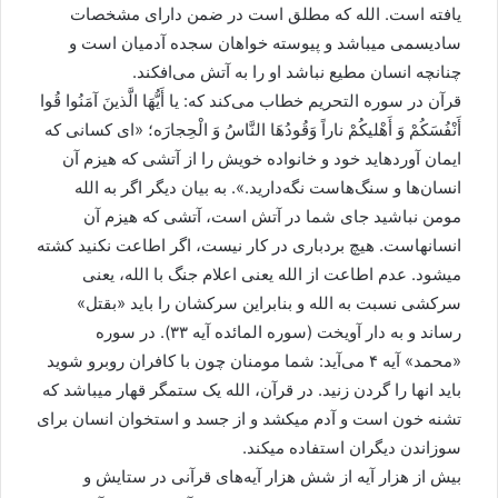
یافته است. الله که مطلق است در ضمن دارای مشخصات
سادیسمی میباشد و پیوسته خواهان سجده آدمیان است و
چنانچه انسان مطیع نباشد او را به آتش می‌افکند.
قرآن در سوره التحریم خطاب می‌کند که: یا أَیُّهَا الَّذینَ آمَنُوا قُوا
أَنْفُسَکُمْ وَ أَهْلیکُمْ ناراً وَقُودُهَا النَّاسُ وَ الْحِجارَه؛ «ای کسانی که
ایمان آورده‏اید خود و خانواده خویش را از آتشی که هیزم آن
انسان‌ها و سنگ‌هاست نگه‌دارید.». به بیان دیگر اگر به الله
مومن نباشید جای شما در آتش است، آتشی که هیزم آن
انسانهاست. هیچ بردباری در کار نیست، اگر اطاعت نکنید کشته
میشود. عدم اطاعت از الله یعنی اعلام جنگ با الله، یعنی
سرکشی نسبت به الله و بنابراین سرکشان را باید «بقتل»
رساند و به دار آویخت (سوره المائده آیه ۳۳). در سوره
«محمد» آیه ۴ می‌آید: شما مومنان چون با کافران روبرو شوید
باید انها را گردن زنید. در قرآن، الله یک ستمگر قهار میباشد که
تشنه خون است و آدم میکشد و از جسد و استخوان انسان برای
سوزاندن دیگران استفاده میکند.
بیش از هزار آیه از شش هزار آیه‌های قرآنی در ستایش و