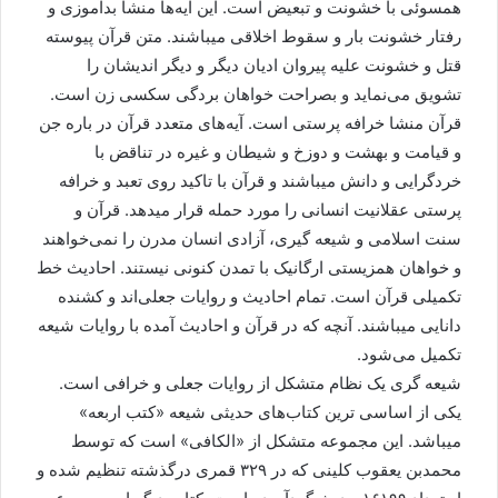
همسوئی با خشونت و تبعیض است. این آیه‌ها منشا بدآموزی و
رفتار خشونت بار و سقوط اخلاقی میباشند. متن قرآن پیوسته
قتل و خشونت علیه پیروان ادیان دیگر و دیگر اندیشان را
تشویق می‌نماید و بصراحت خواهان بردگی سکسی زن است.
قرآن منشا خرافه پرستی است. آیه‌های متعدد قرآن در باره جن
و قیامت و بهشت و دوزخ و شیطان و غیره در تناقض با
خردگرایی و دانش میباشند و قرآن با تاکید روی تعبد و خرافه
پرستی عقلانیت انسانی را مورد حمله قرار میدهد. قرآن و
سنت اسلامی و شیعه گیری، آزادی انسان مدرن را نمی‌خواهند
و خواهان همزیستی ارگانیک با تمدن کنونی نیستند. احادیث خط
تکمیلی قرآن است. تمام احادیث و روایات جعلی‌اند و کشنده
دانایی میباشند. آنچه که در قرآن و احادیث آمده با روایات شیعه
تکمیل می‌شود.
شیعه گری یک نظام متشکل از روایات جعلی و خرافی است.
یکی از اساسی ترین کتاب‌های حدیثی شیعه «کتب اربعه»
میباشد. این مجموعه متشکل از «الکافی» است که توسط
محمدبن یعقوب کلینی که در ۳۲۹ قمری درگذشته تنظیم شده و