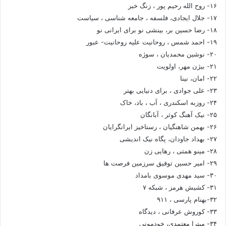
۱۶- روح الله رحیم پور ، زنگ خبر
۱۷- جلال ایجادی، فلسفه ، جامعه شناسی ، سیاست
۱۸- رضا حسین بر، بینشی نو برای ایرانی نو
۱۹- احمد شمس ، روحانیت علیه روحانیت- عبور
۲۰- نوشین محمدیان ، سوژه
۲۱- بیژن مهر، اولویت
۲۲- امان، نینا
۲۳- علی جوادی ، برای دنیایی بهتر
۲۴- روزبه اسکندری ، آب ، باد، خاک
۲۵- نیک آهنگ کوثر ، آبانگان
۲۶- بهمن شاهنگیان ، رستاخیز ایرانگرایان
۲۷- بهداد جاودان، پگاه نیک اندیشی
۲۸- مینو همتی ، رهایی زن
۲۹- امیر حسین توفیق سرزمین فرصت ها
۳۰- سید مهدی موسوی بامداد
۳۱- کشیش هرمز ، شبکه ۷
۳۲-بهنام پارسی ، ۹۱۱
۳۳- کوروش عرفانی ، دیدگاه
۳۴- میترا معتمدی، خودمونی