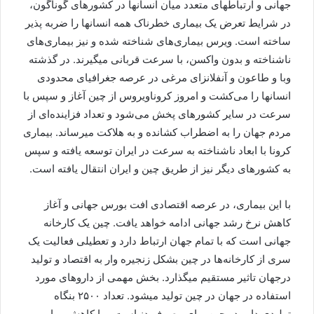
جهانی و ارتباطهای متعدد میان انسانها در کشورهای گوناگون،
در شرایط تعرض یک بیماری خطرناک همه انسانها را ضربه پذیر
ساخته است. ویرس بیماری‌های شناخته شده و نیز بیماری‌های
ناشناخته و بدون واکسن، با سرعت قربانی میگیرند. در گذشته
وبا و طاعون و آنفلانزای مرغی در عرصه جغرافیای محدودی
انسانها را می‌کشت و امروز کروناویروس از چین آغاز و سپس با
سرعت در سایر کشورهای پخش می‌شود و تعداد فزاینده‌ای از
مردم جهان را به اضطراب کشانده و به هلاکت میرساند. بیماری
کرونا با ابعاد ناشناخته به سرعت در ایران توسعه یافته و سپس
به کشورهای دیگر نیز از طریق چین و ایران انتقال یافته است.
با این بیماری، در عرصه اقتصادی افت بورس جهانی و آغاز
کاهش نرخ رشد جهانی ادامه خواهد یافت. چین یک کارخانه
جهانی است که با تمام جهان ارتباط دارد و تعطیلی فعالیت یک
سری از کارخانه‌ها در چین بشکل زنجیره وار به اقتصاد و تولید
درجهان تاثیر مستقیم میگذارد. بخش مهمی از داروهای مورد
استفاده در جهان در چین تولید میشود. تعداد ۲۵۰۰ بنگاه
تولیدی دارو در چین برای مصرف دنیاست و با کاهش و یا