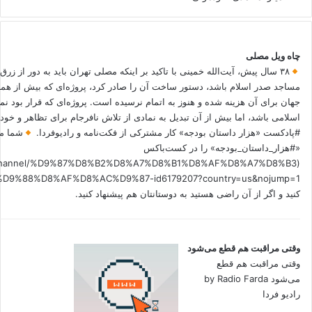
چاه ویل مصلی
۳۸ سال پیش، آیت‌الله خمینی با تاکید بر اینکه مصلی تهران باید به دور از زرق
مساجد صدر اسلام باشد، دستور ساخت آن را صادر کرد، پروژه‌ای که بیش از هم
جهان برای آن هزینه شده و هنوز به اتمام نرسیده است. پروژه‌ای که قرار بود نم
اسلامی باشد، اما بیش از آن تبدیل به نمادی از تلاش نافرجام برای تظاهر و خ
#پادکست «هزار داستان بودجه» کار مشترکی از فکت‌نامه و رادیوفردا.
شما می
«#هزار_داستان_بودجه» را در کست‌باکس
.fm/channel/%D9%87%D8%B2%D8%A7%D8%B1%D8%AF%D8%A7%D8%B3
کنید و اگر از آن راضی هستید به دوستانتان هم پیشنهاد کنید.
وقتی مراقبت هم قطع می‌شود
وقتی مراقبت هم قطع
می‌شود by Radio Farda
رادیو فردا