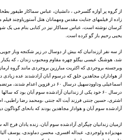
از گروه پر آوازه گلسرخی ، دانشیان، عباس سماکار طیفور بطحایی
زاده از فیلمهای جنایت مقدس ومهمانان هتل آستوریاوچند فیلم مست
یحیی رحیم باز گو کرده است.
وبرجسته بروجردی که اکثریت مبارزین بروجردی مانند گروه ارما
درسال ۶۰ خود یکی از زندانیان آزادشده سوم آبان بو
اشتری، حسین جنتی فرزند آیت اله جنتی ،ومحمد رضا راطبی، اص
آزادشده سوم آبان و هوادار مجاهدین بودند که بانحای گوناگون در م
ازمیان زندانیان چپگرای آزادشده سوم آبان، زنده یادان فرج ال
مهدیزاده ولوجردی، عبداله افسری، محسن دماوندی، یوسف آلیار