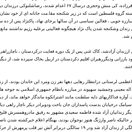
جسته گروه فلسطین است که در زیر شکنجه مقا.مت جانانه ای از خود نشان
مبارزه جویی ، فعالین سیاسی در آن سالها یرجای نهاد، پاکنژاد پس از ده س
دان وشکنجه شدن پاک نژاد هیچگونه فعالیتی برعلیه رژیم نداشتند مانع از و
بارزانی ودیگررهبران اقلیم دکردستان در اربیل بخاک سپرده شد، از دی
تند.
ظمی لرستانی درانتطار رهایی دهها نفر زن ومرد این خاندان بودند، از ز
 اله معینی وجمشید سهپوند در مبارزه بانظام جمهوری اسلامی به جوخه های
 آوازه فداکاریهای دایه سلطنت مانند اشترانکوه ماندگار خواهد ماند، از د
 سیامک درخیابان بدست پاسداران جان باخت ودوبرادر دیکر ناچار راهی دیار 
ه با رژیم جان باختند، از دیگر زندانیان آزاد شده فاطمه سعیدی مشهور به رفیق مادرو
الیکه ناصر وارژنگ هنوز نوجوان بودند، بهنگام اعلام خبرکشته شدن ناصر