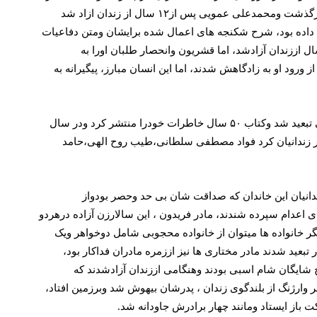
 داده بود، شرح شکنجه های اعمال شده برایشان ومتن دفاعیات
ال اززندان آزادشد، اما قشریون وانحصار طلبان اورا به
رود او به زادگاهش شدند، اما این انسان مبارز، پیگیرانه به
مشهورترین زندانی کرد، کاک غنی بلوریان بود که پیس از ۲۰ سال اززندان آزادشد، کاک غنی پس از یک دوره فعایت درکردستان ، ناچارراهی تبعید شد وکتاب ۵۰ سال خاطرات خودرا منتشر کرد ودر سال
گر زندانیان کرد فواد مصطفی سلطانی،طیب روح الهی،حامد
ندانیان این خاندان که صداقت شان بی حد وحصر بودواز
 اعدام سپرده شندند، مادر فریدون ، این سالارزن آزاده درهردو
یگر خانواده ها میتوان از خانواده محجوبی شامل دوخواهر ویک
تبعید شدند مادر مختاری ها نیز اززمره مادران فداکار بود،
همسرش قلیج شایگان شام اسبی بودند وهنگامی اززندان آزادشدند که
 وارژنگ از بلندگوی زندان ، پدرشان بیهوش شد وبرزمین افتاد،