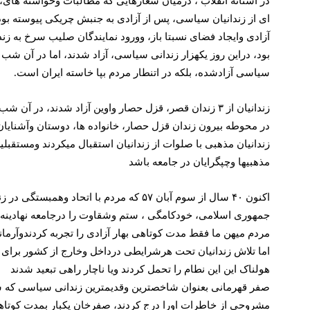
بود، دراین روز یکهزار زندانی سیاسی، آزاد شدند، اما در آن شب با
سیاسی آزادشده، بلکه در اتنطار مردم بپا خاسته ایران است.
زندانیان از ۳ زندان قصر، قزل حصار واوین آزاد شدند، 
در محوطه بیرون زندان قزل حصار، خانواده ها، دوستان وآشنایان 
زندانیان مذهبی با صلوات از زندانیان استقبال میکردند ومستقبلی
مذهبیها وچپگرایان در جامعه باشد
اکنون ۴۰ سال از سوم آبان ۵۷ که مردم با
جمهوری اسلامی، خودکامگی ، ستم وشقاوت را درجامعه نهادینه کر
مردم میهن ما فقط مدت کوتاهی بهار آزادی را تجربه کردندوآرمانهای بیش از ۹۰درصدزندا
اما تلاش زندانیان تحت هرشرایطی درداخل وخارج از کشور برای آ
هولناک این این نطام را تحمل کردند ویا ناچار راهی تبعید شدند