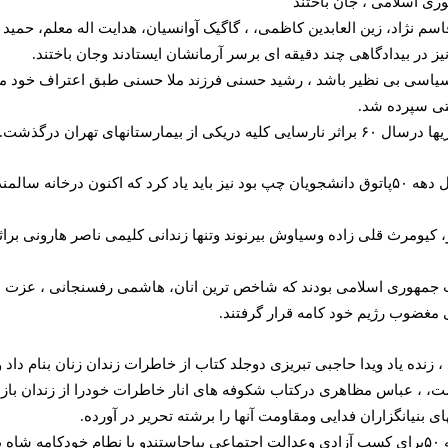
وری اسلامی ، جان باختند
ادان هبت معینی، حسین قاسم نژاد، زین العابدین کاظمی، ، گاگیک آوانسیان، هدایت ال
 در بیدادگاهی چند دقیقه ای برسر آرمانشان ایستادند وجان باختند.
ی سیاسی بی نظیر باشد ، رشید حسنی فرزند ملا حسنی طبق اعتراف خود مل
تی سپرده شد.
انهای تهران درگذشت.
از محمد رصا زمانی که کتاب فروشی اش ، در اواخردهه ۴۰ واوایل دهه ۵۰پاتوق دانشجویان چپ بود نیز ب
ر، کیومرث قلی زاده وسیاوش بیرنوند وتنها زندانی کلیمی ناصر هارونی برا
یت جمهوری اسلامی بودند که شاخص ترین انان، هاشمی رفسنجانی ، عزت 
 مغضوب رژیم خود کامه قرار گرفتند.
 زنده یاد ویدا حاجبی تبریزی دوجلد کتاب از خاطرات زندان زنان بنام داد
 ، عباس مظاهری درکتاب شکوفه های انار خاطرات خودرا از زندان باز گو
 بنیانگزاران فدایی ومقاومت آنها را برشته تحریر در آورده.
زندانیان ازادشده سال ۵۷ که درسالهای میانی دهه ۴۰ واوایل دهه ۵۰برای کسب آزادی وعدالت اجتماعی بپاحا