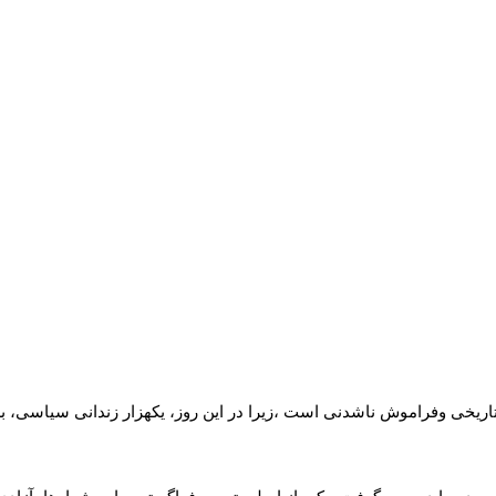
سی ایران، روزی تاریخی وفراموش ناشدنی است ،زیرا در این روز، یکهزار زندانی سیا