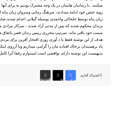
میکنند. .با زندانبان هایمان در یک وجه مشترک بودیم نه برای آنها
رویه خشن خود ادامه میدادند، سرهنگ زمانی وسروان ژیان پناه اع
ژیان پناه توسط خلخالی واحمدی بوسیله گیلانی اعدام شدند،صارم
بزندان محکوم شدند که پس از مدتی آزاد شدند ، سرکار مرادی مع
سمت خود باقی ماند، سرتیپ محرری رییس زندان قصر باتفاق هژبر 
هدف از این نوشته فقط یا د آوری روزی افتخار آفرین برای مردم 
یاد برهمبندان برخاک افتاده مان را گرامی میداریم وبا آرزوی این
بدیهیست این نوشته دارای نواقصی است امیدوارم رفقا آنرا کامل 
اشتراک گذاری
فیس بوک
X
اشتراک گذاری از طریق ایمیل