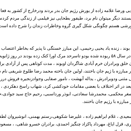
 ورضا علامه زاده از یورش رژیم جان بدر بردند ودرخارج از کشور به فعال
ند دیگر میتوان نام برد، طیفور بطحایی نیز فیلمی از زندگی مردم کردستان
ن خلق وبرادران خرم آبادی شاگردان اوبوند ، مدت کوتاهی پس از آزادی 
د که سالها بعد در اثر اختلاف با بعضی مقامات خودکشی کرد، شهاب راسخ
غر محکمی، محمدرشا سعادتی، ابوذر ورداسبی، رحیم حاج سید جوادی،حسی
بارزه با رژیم جان باختند.
ه سعیدی ، غلام ابراهیم زاده ، علیرضا شکوهی،رستم بهمنی، انوشیروان لط
ی، قزل ایاغ، مهرداد پاکزاد چنگیز احمدی، برادران خسرو شاهی، ، مسعو