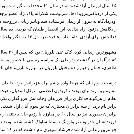
۲۵ سال اززندان آزادشدند امادر سال ۶۱ مجددا دستگیر شده وباقرزاده، کی منش وحجری درسال ۶۷ اعدام شدند، رضاشلتوکی درزندان درگذشت ومحمدعلی عمویی پس از۱۲ سال از زندان ازاد شد
یکی از دردناکترینرویدادها، سرنوشت شکراله پاک نژاد عضو بر
اودردادگاه به بیرون از زندان فرستاده شد وتاثیر زیادی برروحیه 
زادگاهش دزفول راه ندادند، این انحصار طلبان که درطی ده سال زن
فعالیتش برای آزادی ادامه داد وعاقبت درسال ۶۳ دستگیر واعذام شد.
۸۹ درآلمان در گذشت ودر طی یک مراسم رسمی با حصور مسعود 
طاهری، جمال رحیم زاده وخلیل بلوریان در مبارزه بارژیم جان باخ
درشب سوم ابان که هرخانواده چشم براه عزیزانش بود، خاندان اع
مقاومترین زندانیان بودند ، فریدون اعظمی ، توکل اسدیان، هبت
نظام از هرگونه فداکاری برای فرزندان وخاندانش فرو گذاری نکرد،
برادر نام برد، از سه برادران مختاری که در سوم آبان آزاد شدند،
برادران صبوری نیز در سال ۶۰ در مبارز
فرزندانشان نادر وناصر وارژنگ توسط ساواک کشته شده بودند در ح
جوانترین زندانی آزادشده فرشاذ سپهری نام داشت که در ۱۶ سالگی از زندان آزاد شد ودر ۱۹ سالگی دربرابر آتش تیر قلب پرمهرش از حرکت باز ایستاد ومانند چهار برادرش جاودانه شد.