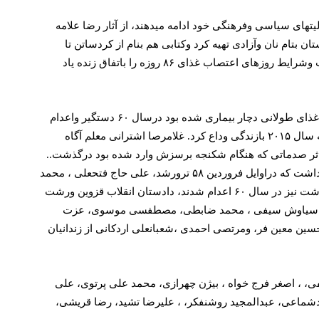
یتهای سیاسی وفرهنگی خود ادامه میدهند، از آثار رضا علامه
 بتام نان وآزادی تهیه کرد وکتابی هم بنام از کردساتن تا
کرسان نوشته است، عباس سماکار نیز در کتابی بنام می یک شورشی هستم چگونگی شکل گیری گروه وخاطرات زندان را شرح داده است وشرایط روزهای اعتصاب غذای ۸۶ روزه را باتفاق زنده یاد
از سه نفر اززندانیان که بیش از دوسال در زیر شکنجه وباز جویی بوند ، زنده یاد یحیی رحیمی، این مبارز خستگی نا پذیر که بخاطر اعتصاب غذای طولانی دچار بیماری شده بود درسال ۶۰ دستگیر واعدام
شد، هوشنگ عیسی بیگلو چهره مقاوم ومحبوب زندان ، که یکبار در سال ۵۸ ربوده شده بودو تاسرحد مرک اورا کتک زده بودند در روز ژانویه سال ۲۰۱۵ بازندگی وداع کرد. غلامرصا اشترانی معلم آگاه
براثر صدماتی که هنگام شکنجه برسزش وارد شده بود درگذشت..
از هواداران مجاهدین خلق که درسوم آبان آزادشدند عده زیادی در مبارزه با ژیم جان باختند، اولین جان باخته محمد رضا طلوع شریفی نام داشت که دراوایل فروردین ۵۸ ترورشد، علی حاج فتحعلی ، محمد
اسماعیلی وداوودسهیل درسال ۶۰ در قزوین اعدام شدند، مرتضی مثنی ودوبرادرش ، یداله آبهشت ، نامور صفایی وجوادزنجیره فروش دررشت نیز در سال ۶۰ اعدام شدند، دادستان انقلاب قزوین ورشت
 دهکردی ، سیاوش سیفی ، محمد ضابطی، مصطفسی موسوی، عزت
ن معین فر، ومرتصی احمدی ،شعبانعلی اردکانی از زندانیان
فی، ، اصغر فرج خواه ، بیژن چهرازی، محمد علی پرتوی، علی
دشماعی، عبدالمجید روشنفکر، ، علیرضا تشید، رضا قریشی،