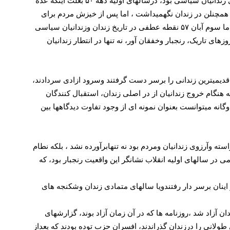
در آستانه انقلاب ، درمیان شعارهایی که مطالبات وخواسته های، مردم را در بر میگرفت، یکی از اصلی ترین وفراگیرترین این شعارها، آزادی زندانیان سیاسی بود، درسالهای اولیه دهه ۵۰ بعلت اینکه عده
۵۴ زندانیانی را که موعد زندانی آنان بسرآمده بود، همچنلن در زندان نگهمیداشت ، اما پس از خیزش مردم برای
آزادی وایجاد فضای نسبتا باز، وورود نمایندگان صلیب سرخ به زندانها، رژیم عقب نشینی را آغاز وزندانیان موسوم به ملی کش را آزاد کرد، اما سوم آبان ۵۷ نقطه عطفی در تاریخ زندان وزندانیان سیاسی
های تاریک، رنجبار وخفقان آور، نه تنها در انتطار زندانیان
انی، قدیمیترین زندانی را برسر دست گرفتند وسرود ازادی سردادند،
هنگام خروج زندانیان از در اصلی زندان، استقبال کنندگان
گانه میتوانست بعنوان نمونه ای از وجود تفاوت دیدگاهها بین
لت که خواسته وآرزوی زندانیان ومردم بود نه تنهابرآورده نشد ، بلکه نطام
ر سالهای اولیه انقلاب نشانگر این واقعیت رنجبار بود، که
ینان برسر دار رفتندویا سالهای متمادی زندان وشکنجه های
وقدیمترین زندانی سیاسی که سازمانهای حقوق بشر، سالها خواستار آزادی اوبودند، پس از ۳۲ سال از زندان آزاد شد ،روزنامه ها که در آن زمان آزاد بوند، گزارشهای
 درتهران درگذشت، از دیگر زندانیان که سالهای طولانی را درزندان گذراندند، افسران حزب توده بودند که بعداز