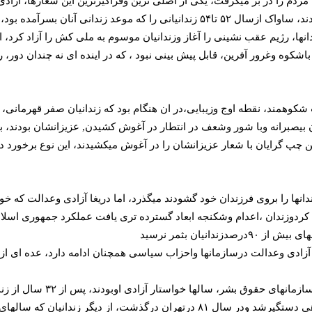
ای از زندانیان سیاسی، پس از آزادی به جنبش چریکی پیوسته بودند، ساواک ازسال ۵۲ تا
شکوه وغرور آفرین، قابل پیش بینی نبود ، که در اینده ای نه چندان دور، روز
در آن شب شکوهمند، نقطه اوج وزیبایی،در ان هنگام بود که زندانیان صفر قهرم
بیصبرانه وبا شور وشعف در انتطار در آغوش کشیدن, عزیزانشان بودند، به 
ن چپ گرایان با شعار عزیزانشان را در آغوش میکشیدند، این نوع برخورد دو
 اتحاد وهمبستگی در زندانها را بروی فرزندان خود گشودند میگذرد، اما دریغا آزادی وعدا
دوزندان ،اعدام وشکنجه ابعاد گسترده تری یافت عملکرد جمهوری اسلامی د
نیان بثمر نرسید
زادی وعدالت درسازمانها واحزاب سیاسی همچنان ادامه دارد، عده ای از ا
صفر قهرمانی بعنوان شاخصترین 
مشروحی از خاطرات اورا درج کردند، صفرخان یکبار بمدت کوتاهی دستگیرشد ودر سال ۸۱