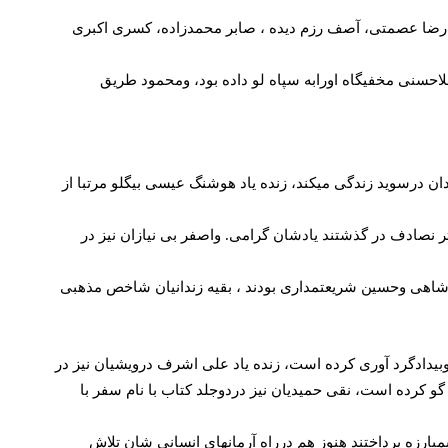
ه معلم، حمید رضا عصمتی، آصف رزم دیده ، صابر محمدزاده، کسری اکبری
احسنی مخفیگاه اورابه سپاه لو داده بود، ومحمود طریق
اید یاد کرد که اکنون درخانه سالمندان درسوید زندگی میکند، زنده یاد هوشنگ عیسی بیگلو مرتبا از
ثر نصادف در گذشتند یادشان گرامی. واصفر بی نیازان نیز در
شاهی وحسین شریعتمداری بودند ، بقیه زندانیان شاخص مذهبی
 وبیدادگرد آوری کرده است، زنده یاد علی اشرف درویشیان نیز در
 کرده است، نقی حمیدیان نیز دردوجلد کتاب با نام سفر با
ستندو با نطام خودکامه شاه بمبارزه پرداختند هنوز هم درراه آرمانهای انسانی شان تلاش