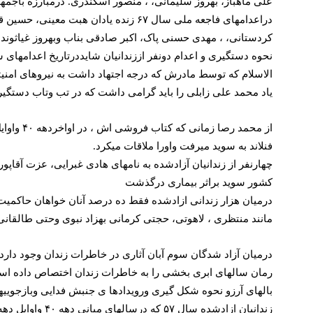
علی ماهباز، بهروز سلیمانی، ، منصور اسکندری. درمبارزه باجمه
دراعدامهای فاجعه ملی سال ۶۷ زنده ی
کردستانی، ، مهدی حسنی پاک، اکبر صادقی بناب وبهروز غیاثوندنیز
نحوه دستگیری و اعدام دونفر اززندانیان شایددرتاریخ اعدامها
الاسلام که توسط مادرش که درجه اجتهاد داشت به نیروهای امنی
یاد محمد علی زابلی را باید گرامی داشت که در تب وتاب دستگیریها درسال ۶۰ براثر نارسایی کلیه دریکی از بیمارست
فنلاند به سوید میرفت واورا ملاقات میکرد.
چهارنفر از زندانیان آزادشده به نامهای هادی غبرایی، عزت آقاپو
کشور سوید براثر بیماری درگذشت
درمیان هزار زندانی ازادشده فقط ده درصد آنان خواهان حاکم
مانند منتظری ، لاهوتی، حجتی کرمانی بهزاد نبوی وحتی طالقانی
درمیان آزاد شدگان سوم آبان آثاری در خاطرات زندان وجود دارد ،
رمان سالهای ابری بخشی را به خاطرات زندان اختصاص داده است،
بالهای آرزو نحوه شکل گیری ورویدادها ی جنبش فدایی وبازجوییهای