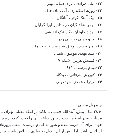
۲۳- علی جوادی ، برای دنیایی بهتر
۲۴- روزبه اسکندری ، آب ، باد، خاک
۲۵- نیک آهنگ کوثر ، آبانگان
۲۶- بهمن شاهنگیان ، رستاخیز ایرانگرایان
۲۷- بهداد جاودان، پگاه نیک اندیشی
۲۸- مینو همتی ، رهایی زن
۲۹- امیر حسین توفیق سرزمین فرصت ها
۳۰- سید مهدی موسوی بامداد
۳۱- کشیش هرمز ، شبکه ۷
۳۲-بهنام پارسی ، ۹۱۱
۳۳- کوروش عرفانی ، دیدگاه
۳۴- میترا معتمدی، خودمونی
چاه ویل مصلی
🔸۳۸ سال پیش، آیت‌الله خمینی با تاکید بر اینکه مصلی تهران ب
مساجد صدر اسلام باشد، دستور ساخت آن را صادر کرد، پروژه‌ا
جهان برای آن هزینه شده و هنوز به اتمام نرسیده است. پروژه‌ای
اسلامی باشد، اما بیش از آن تبدیل به نمادی از تلاش نافرجام 