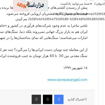
دیوفردا. 🔸شما می‌توانید پادکست
پیش از رسیدن کشتی‌های چینی به بندر «دبی» سنگ‌ها بریده و
قیمت‌های بسیار بالا به مشتریان اروپایی فروخته می‌شود.
(https://castbox.fm/channel
%D8%AA%D8%A7%D9%86-%D8%A8%D9%88%D8%AF%D8%AC%D9%87-id6179207?country=us&nojump=1) هم گوش
تلخی ماجرا به عدم وجود شرکت‌های فرآوری در کشور و «خام‌
ایران هم به بازار بزرگ جهانی نمی‌روند بلکه دنیا، سنگ‌های سفی
امارات می‌شناسند؛ سنگ‌هایی که نمای ساختمان‌ها را در شهر
از این معامله چند تومان دست ایرانی‌ها را می‌گیرد؟ چند نفر
سنگ معدنی بین 30 تا 40 هزار تومان به جیب فروشنده ایرانی می‌رود.
۱۸ شهریور ۱۳۹۹
www.savepasargad.com
فیس بوک
X
اشتراک گذاری از طریق ایمیل
اشتراک گذاری