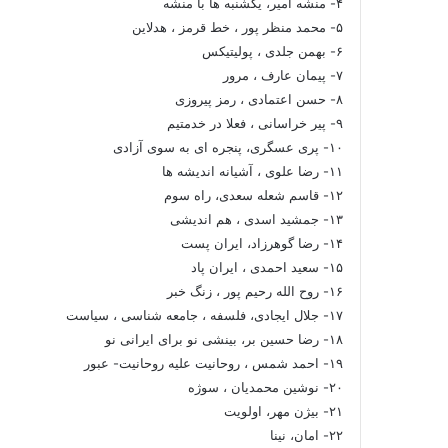
۴- منشه امیر، یکشنبه ها با منشه
۵- محمد منظر پور ، خط قرمز ، هدلاین
۶- بهمن جلدی ، پولیتیکس
۷- پیمان عارف ، مرور
۸- حسن اعتمادی ، رمز پیروزی
۹- پیر خراسانی ، فعلا در خدمتیم
۱۰- پری عسگری، پنجره ای به سوی آزادی
۱۱- رضا علوی ، آشیانه اندیشه ها
۱۲- قاسم شعله سعدی، راه سوم
۱۳- جمشید اسدی ، هم اندیشی
۱۴- رضا گوهرزاد، ایران پست
۱۵- سعید احمدی ، ایران پاد
۱۶- روح الله رحیم پور ، زنگ خبر
۱۷- جلال ایجادی، فلسفه ، جامعه شناسی ، سیاست
۱۸- رضا حسین بر، بینشی نو برای ایرانی نو
۱۹- احمد شمس ، روحانیت علیه روحانیت- عبور
۲۰- نوشین محمدیان ، سوژه
۲۱- بیژن مهر، اولویت
۲۲- امان، نینا