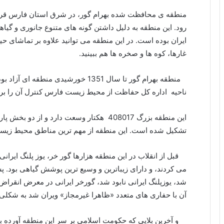
منطقه ی محافظت شده بهرام گور، در شرق استان فارس قرار 
رود. این منطقه به دلیل داشتن گونه های متنوع جانوری و گیا
ایران بوده است. در این منطقه می توانید علاوه بر تماشای حی
غارها، کوه ها و صخره ها هم ببینید.
منطقه بهرام گور تا سال 1351 خورشیدی من
ناحیه اداره کل حفاظت از محیط زیست فارس کنترل آن را بر
این منطقه بزرگ 408017 هکتار وسعت دارد و 
تشکیل شده است. این منطقه از مهم ترین مناطق محیط زیست ا
قبل از انقلاب در این منطقه هزارها گور خر، یوز پلنگ ایرانی
می کردند، و دارای زیباترین و وسیع ترین پوشش گیاهی بود. پ
شد، یوزپلنگ ایرانی نابود شد، گورخر ایرانی در معرض انقراض 
آن با حفاری های متعدد «ظاهرا غیرمجاز» ویران شد به شکلی ک
و آخرین بلایی که حکومت اسلامی بر سر این منطقه آورده ب