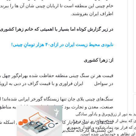
خام چینی این منطقه است تا اربابان چینی شان آن ها را ببرند،
اطراف ایران بفروشند.
در زیر گزارش کوتاه اما بسیار با اهمیتی که خانم زهرا کشوری ا
نابودی محیط زیست ایران در ازای۴۰ هزار تومانِ چینی!
از:
زهرا کشوری
قیمت هر تن سنگ چینی منطقه حفاظت شده بهرام‌گور چهل هز
در سواحل ایران فراوری و با قیمت گزاف در دبی به اروپای
سنگ‌های چینی بلای جان تنها زیستگاه گورخر ایرانی شده‌ان
صنعت، معدن و تجارت بود که راه را برای معدنکاوان به مناط
اید به دور از زرق‌وبرق و یادآور سادگی
ی که بیش از همه مساجد پر زرق و برق
سنگ‌های ده تنی خام بار کامیون می‌شود و از طریق اسکله شه
 که قرار بود نماد شکوه و اقتدار جمهوری
این کشتی‌ها کارخانه سنگ‌بری وجود دارد.
برای تظاهر و خودنمایی شده است.