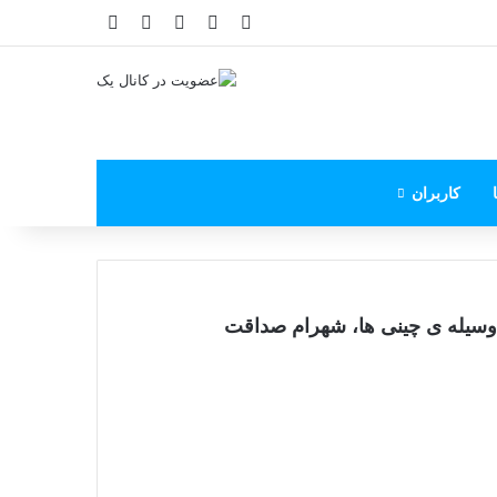
X
فیس بوک
یوتیوب
اینستاگرام
پی‌پال
کاربران
وسیله ی چینی ها، شهرام صداقت