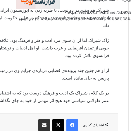
شیراک هم چنین در دو نوبت، با ضربه زدن به اپوزیسیون ایرا
(https://castbox.fm/channel
ایران نشان دهد و تا مرز این پیش رفت که دستیابی حکومت ایرا
%D8%AA%D8%A7%D9%86-%D8%A8%D9%88%D8%AF%D8%AC%D9%87-id6179207?country=us&nojump=1) هم گوش
داد.
ژاک شیراک اما از آن سوی مرد ادب و هنر و فرهنگ بود. علاقه‌
خوبی از تمدن آفریقایی و عرب داشت. او اهل ادبیات و نوشتار 
فرانسوی تلاش کرده بود.
از او هم چنین چند پرونده‌ی قضایی درباره‌ی جرایم وی در زمی
پاریس به جای مانده است.
در یک کلام، شیراک یک ادیب و فرهنگ دوست بود که به اشتباه 
عمر طولانی سیاسی خود هیچ اثر مهمی از خود به جای نگذا
فیس بوک
X
اشتراک گذاری از طریق ایمیل
اشتراک گذاری