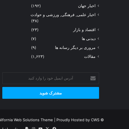
اخبار جهان
(۱۹۲)
اخبار علمی, فرهنگی, ورزشی و حوادث
(۳۸)
اقتصاد و بازار
(۲۳)
دیدنی ها
(۷)
مروری بر دیگر رسانه ها
(۹)
مقالات
(۱,۶۲۳)
آدرس
ایمیل
خود
را
وارد
ن
کنید
lifornia Web Solutions Theme
| Proudly Hosted by
CWS
© Copyright 2026, Channel One HD, All Rights Reserved |
فیس
X
یوتیوب
پی‌پال
اینستاگرام