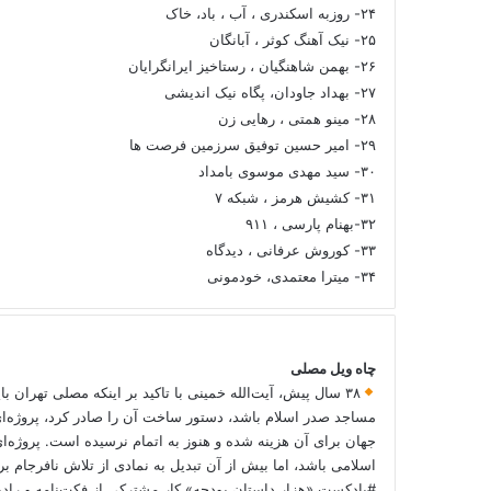
۲۴- روزبه اسکندری ، آب ، باد، خاک
۲۵- نیک آهنگ کوثر ، آبانگان
۲۶- بهمن شاهنگیان ، رستاخیز ایرانگرایان
۲۷- بهداد جاودان، پگاه نیک اندیشی
۲۸- مینو همتی ، رهایی زن
۲۹- امیر حسین توفیق سرزمین فرصت ها
۳۰- سید مهدی موسوی بامداد
۳۱- کشیش هرمز ، شبکه ۷
۳۲-بهنام پارسی ، ۹۱۱
۳۳- کوروش عرفانی ، دیدگاه
۳۴- میترا معتمدی، خودمونی
چاه ویل مصلی
۳۸ سال پیش، آیت‌الله خمینی با تاکید بر اینکه مصلی تهران با
مساجد صدر اسلام باشد، دستور ساخت آن را صادر کرد، پروژه‌ا
جهان برای آن هزینه شده و هنوز به اتمام نرسیده است. پروژه‌ای
اسلامی باشد، اما بیش از آن تبدیل به نمادی از تلاش نافرجام
#پادکست «هزار داستان بودجه» کار مشترکی از فکت‌نامه و رادی