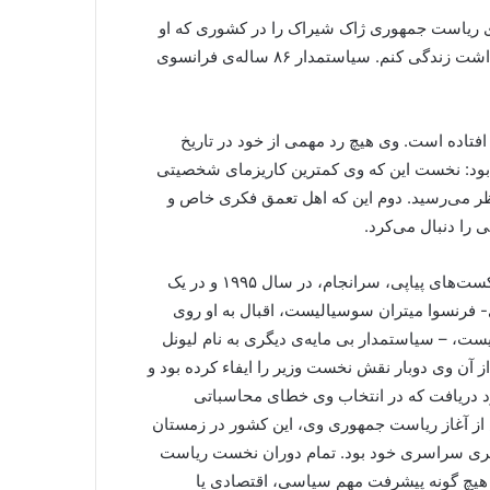
‌ی ریاست جمهوری ژاک شیراک را در کشوری که او
ریاست جمهوری آن را میان سال‌های ۱۹۹۵ تا ۲۰۰۷ بر عهده داشت زندگی کنم. سیاستمدار ۸۶ ساله‌ی فرانسوی
فتاده است. وی هیچ رد مهمی از خود در تاریخ
بود: نخست این که وی کمترین کاریزمای شخصیتی
ظر می‌رسید. دوم این که اهل تعمق فکری خاص و
 را دنبال می‌کرد.
بعد از تلاش‌های مکرر برای کسب پست ریاست جمهوری و شکست‌های پیاپی، سرانجام، در سال ۱۹۹۵ و در یک
ت گونه ی- فرنسوا میتران سوسیالیست، اقبال به او روی
، – سیاستمدار بی مایه‌ی دیگری به نام لیونل
 آن وی دوبار نقش نخست وزیر را ایفاء کرده بود و
ود دریافت که در انتخاب وی خطای محاسباتی
از آغاز ریاست جمهوری وی، این کشور در زمستان
کارگری سراسری خود بود. تمام دوران نخست ریاست
هیچ گونه پیشرفت مهم سیاسی، اقتصادی یا