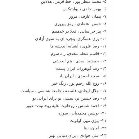
۵- محمد منظر پور ، خط قرمز ، هدلاین
۶- بهمن جلدی ، پولیتیکس
۷- پیمان عارف ، مرور
۸- حسن اعتمادی ، رمز پیروزی
۹- پیر خراسانی ، فعلا در خدمتیم
۱۰- پری عسگری، پنجره ای به سوی آزادی
۱۱- رضا علوی ، آشیانه اندیشه ها
۱۲- قاسم شعله سعدی، راه سوم
۱۳- جمشید اسدی ، هم اندیشی
۱۴- رضا گوهرزاد، ایران پست
۱۵- سعید احمدی ، ایران پاد
۱۶- روح الله رحیم پور ، زنگ خبر
۱۷- جلال ایجادی، فلسفه ، جامعه شناسی ، سیاست
۱۸- رضا حسین بر، بینشی نو برای ایرانی نو
۱۹- احمد شمس ، روحانیت علیه روحانیت- عبور
۲۰- نوشین محمدیان ، سوژه
۲۱- بیژن مهر، اولویت
۲۲- امان، نینا
۲۳- علی جوادی ، برای دنیایی بهتر