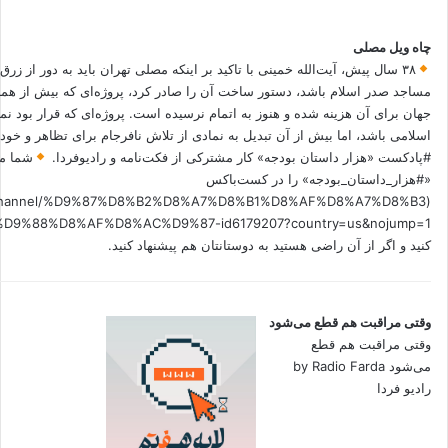
چاه ویل مصلی
۳۸ سال پیش، آیت‌الله خمینی با تاکید بر اینکه مصلی تهران باید به دور از زرق
مساجد صدر اسلام باشد، دستور ساخت آن را صادر کرد، پروژه‌ای که بیش از هم
جهان برای آن هزینه شده و هنوز به اتمام نرسیده است. پروژه‌ای که قرار بود نم
اسلامی باشد، اما بیش از آن تبدیل به نمادی از تلاش نافرجام برای تظاهر و خ
#پادکست «هزار داستان بودجه» کار مشترکی از فکت‌نامه و رادیوفردا.
شما می
«#هزار_داستان_بودجه» را در کست‌باکس
.fm/channel/%D9%87%D8%B2%D8%A7%D8%B1%D8%AF%D8%A7%D8%B3
کنید و اگر از آن راضی هستید به دوستانتان هم پیشنهاد کنید.
وقتی مراقبت هم قطع می‌شود
وقتی مراقبت هم قطع
می‌شود by Radio Farda
رادیو فردا