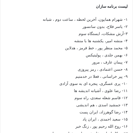
لیست برنامه سازان
۱- شهرام همایون، آخرین لحظه ، ساعت دوم ، شبانه
۲- یاسر فلاح، بدون سانسور
۳-آرش مشکات، ایستگاه سوم
۴- منشه امیر، یکشنبه ها با منشه
۵- محمد منظر پور ، خط قرمز ، هدلاین
۶- بهمن جلدی ، پولیتیکس
۷- پیمان عارف ، مرور
۸- حسن اعتمادی ، رمز پیروزی
۹- پیر خراسانی ، فعلا در خدمتیم
۱۰- پری عسگری، پنجره ای به سوی آزادی
۱۱- رضا علوی ، آشیانه اندیشه ها
۱۲- قاسم شعله سعدی، راه سوم
۱۳- جمشید اسدی ، هم اندیشی
۱۴- رضا گوهرزاد، ایران پست
۱۵- سعید احمدی ، ایران پاد
۱۶- روح الله رحیم پور ، زنگ خبر