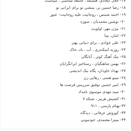
۱۷- جلال ایجادی، فلسفه ، جامعه شناسی ، سیاست
۱۸- رضا حسین بر، بینشی نو برای ایرانی نو
۱۹- احمد شمس ، روحانیت علیه روحانیت- عبور
۲۰- نوشین محمدیان ، سوژه
۲۱- بیژن مهر، اولویت
۲۲- امان، نینا
۲۳- علی جوادی ، برای دنیایی بهتر
۲۴- روزبه اسکندری ، آب ، باد، خاک
۲۵- نیک آهنگ کوثر ، آبانگان
۲۶- بهمن شاهنگیان ، رستاخیز ایرانگرایان
۲۷- بهداد جاودان، پگاه نیک اندیشی
۲۸- مینو همتی ، رهایی زن
۲۹- امیر حسین توفیق سرزمین فرصت ها
۳۰- سید مهدی موسوی بامداد
۳۱- کشیش هرمز ، شبکه ۷
۳۲-بهنام پارسی ، ۹۱۱
۳۳- کوروش عرفانی ، دیدگاه
۳۴- میترا معتمدی، خودمونی