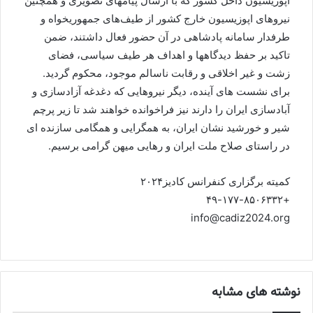
اپوزیسیون داخل کشور که با ارسال پیامهای تصویری و همچنین
نیروهای اپوزیسیون خارج کشور از طیف‌های جمهوریخواه و
طرفدار سامانه پادشاهی در آن حضور فعال داشتند، ضمن
تاكيد بر حفظ ديدگاهها و اهداف هر طيف سياسى، فضاى
زشت و غير اخلاقى و رقابت ناسالم موجود، محكوم گرديد.
براى نشست هاى آينده، ديگر نيروهايى كه دغدغه آزادسازى و
آبادسازى ايران را دارند نيز فراخوانده خواهند شد تا زير پرچم
شير و خورشيد نشان ايران، به همگرايى و همگامى سازنده اى
در راستاى صلاح ملت ايران و رهايى ميهن گرامى برسيم.
کمیته برگزاری کنفرانس کادیز۲۰۲۴
+۴۹-۱۷۷-۸۵۰۶۳۳۲
info@cadiz2024.org
نوشته های مشابه