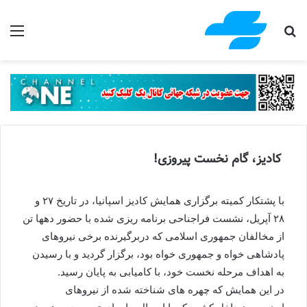
جستجو برای
منو
کادیز، گام نخست پیروزی!
با پشتكار كميته برگزارى همايش كاديز اسپانيا، در تاريخ ٢٧ و
٢٨ آپريل، نشست فراجناحى برنامه ريزى شده با حضور دهها تن
از مخالفان جمهورى اسلامى كه دربرگيرنده برخى نيروهاى
پادشاهى خواه و جمهورى خواه بود، برگزار گرديد و با رسيدن
به اهداف مرحله نخست خود، با كاميابى به پايان رسيد.
در اين همايش كه چهره های شناخته شده از نیروهای