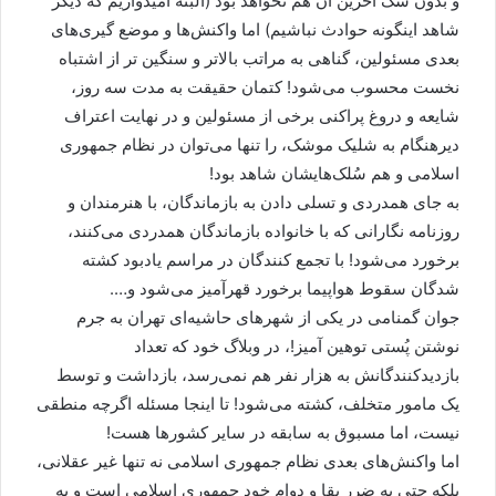
و بدون شک آخرین آن هم نخواهد بود (البته امیدواریم که دیگر
شاهد اینگونه حوادث نباشیم) اما واکنش‌ها و موضع گیری‌های
بعدی مسئولین، گناهی به مراتب بالاتر و سنگین تر از اشتباه
نخست محسوب می‌شود! کتمان حقیقت به مدت سه روز،
شایعه و دروغ پراکنی برخی از مسئولین و در نهایت اعتراف
دیرهنگام به شلیک موشک، را تنها می‌توان در نظام جمهوری
اسلامی و هم سُلک‌هایشان شاهد بود!
به جای همدردی و تسلی دادن به بازماندگان، با هنرمندان و
روزنامه نگارانی که با خانواده بازماندگان همدردی می‌کنند،
برخورد می‌شود! با تجمع کنندگان در مراسم یادبود کشته
شدگان سقوط هواپیما برخورد قهرآمیز می‌شود و….
جوان گمنامی در یکی از شهرهای حاشیه‌ای تهران به جرم
نوشتن پُستی توهین آمیز!، در وبلاگ خود که تعداد
بازدیدکنندگانش به هزار نفر هم نمی‌رسد، بازداشت و توسط
یک مامور متخلف، کشته می‌شود! تا اینجا مسئله اگرچه منطقی
نیست، اما مسبوق به سابقه در سایر کشورها هست!
اما واکنش‌های بعدی نظام جمهوری اسلامی نه تنها غیر عقلانی،
بلکه حتی به ضرر بقا و دوام خود جمهوری اسلامی است و به