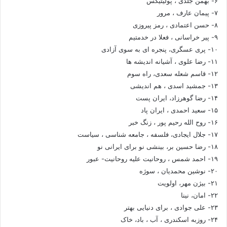
۶- بهمن جلدی ، پولیتیکس
۷- پیمان عارف ، مرور
۸- حسن اعتمادی ، رمز پیروزی
۹- پیر خراسانی ، فعلا در خدمتیم
۱۰- پری عسگری، پنجره ای به سوی آزادی
۱۱- رضا علوی ، آشیانه اندیشه ها
۱۲- قاسم شعله سعدی، راه سوم
۱۳- جمشید اسدی ، هم اندیشی
۱۴- رضا گوهرزاد، ایران پست
۱۵- سعید احمدی ، ایران پاد
۱۶- روح الله رحیم پور ، زنگ خبر
۱۷- جلال ایجادی، فلسفه ، جامعه شناسی ، سیاست
۱۸- رضا حسین بر، بینشی نو برای ایرانی نو
۱۹- احمد شمس ، روحانیت علیه روحانیت- عبور
۲۰- نوشین محمدیان ، سوژه
۲۱- بیژن مهر، اولویت
۲۲- امان، نینا
۲۳- علی جوادی ، برای دنیایی بهتر
۲۴- روزبه اسکندری ، آب ، باد، خاک