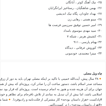
۲۵- نیک آهنگ کوثر ، آبانگان
۲۶- بهمن شاهنگیان ، رستاخیز ایرانگرایان
۲۷- بهداد جاودان، پگاه نیک اندیشی
۲۸- مینو همتی ، رهایی زن
۲۹- امیر حسین توفیق سرزمین فرصت ها
۳۰- سید مهدی موسوی بامداد
۳۱- کشیش هرمز ، شبکه ۷
۳۲-بهنام پارسی ، ۹۱۱
۳۳- کوروش عرفانی ، دیدگاه
۳۴- میترا معتمدی، خودمونی
چاه ویل مصلی
۳۸ سال پیش، آیت‌الله خمینی با تاکید بر اینکه مصلی تهران باید به دور از زرق
مساجد صدر اسلام باشد، دستور ساخت آن را صادر کرد، پروژه‌ای که بیش از هم
جهان برای آن هزینه شده و هنوز به اتمام نرسیده است. پروژه‌ای که قرار بود نم
اسلامی باشد، اما بیش از آن تبدیل به نمادی از تلاش نافرجام برای تظاهر و خ
#پادکست «هزار داستان بودجه» کار مشترکی از فکت‌نامه و رادیوفردا.
شما می
«#هزار_داستان_بودجه» را در کست‌باکس