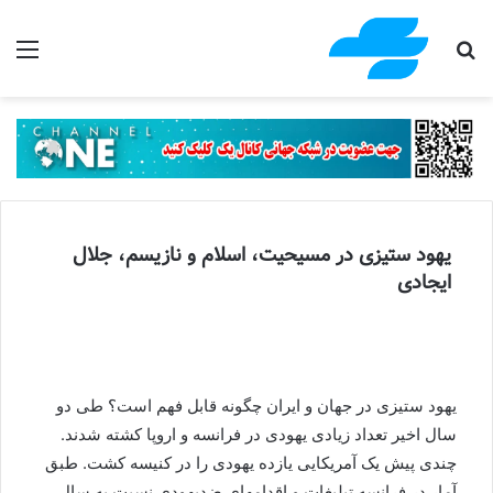
جستجو برای
منو
یهود ستیزی در مسیحیت، اسلام و نازیسم، جلال
ایجادی
یهود ستیزی در جهان و ایران چگونه قابل فهم است؟ طی دو
سال اخیر تعداد زیادی یهودی در فرانسه و اروپا کشته شدند.
چندی پیش یک آمریکایی یازده یهودی را در کنیسه کشت. طبق
آمار در فرانسه تبلیغات و اقدامهای ضدیهودی نسبت به سال