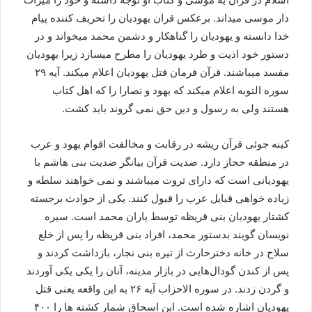
دار موسی میداند. برعکس قران یهودیان را تحریف کننده پیام
خدا دانسته و یهودیان را گناهکار و دشمن محمد میخواند و در
دستور خود اذیت و طرد یهودیان را مطرح میسازد زیرا یهودیان
مفسد میباشند. قرآن فرمان قتل یهودیان اعلام میکند. آیه ۲۹
سوره التوبه اعلام میکند که یهود و نصارا را که اهل کتاب
هستند ولی به رسول و دین حق نمی گروند باید کشت.
کینه جوئی قرآن ریشه در رقابت و مخالفت اقوام یهود و عرب
در منطقه حجاز دارد. ضدیت قرآن بیانگر ضدیت بنی هاشم با
یهودیانی است که دارای ثروت میباشند و نمی خواهند سلطه و
زیاده خواهی قبایل عرب را قبول کنند. یکی از حوادث برجسته
کشتار یهودیان بنی قریظه توسط یاران محمد است. سیره
نویسان گویند بدستور محمد، افراد بنی قریظه را پس از خلع
سلاح در خانه دخترحارث از تیره بنی نجار، بازداشت کردند و
پس از کندن گودال‌هایی در بازار مدینه، آنان را یکی یکی آوردند
و گردن زدند. در سوره الاحزاب آیه ۲۶ به این واقعه یعنی قتل
یهودیان اشاره شده است. ابن اسحاق شمار کشته ها را ۴۰۰