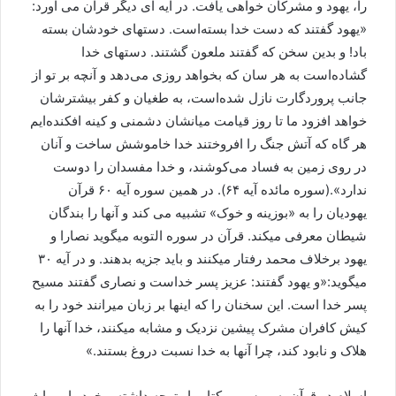
را، یهود و مشرکان خواهی یافت. در آیه ای دیگر قرآن می آورد:
«یهود گفتند که دست خدا بسته‌است. دستهای خودشان بسته
باد! و بدین سخن که گفتند ملعون گشتند. دستهای خدا
گشاده‌است به هر سان که بخواهد روزی می‌دهد و آنچه بر تو از
جانب پروردگارت نازل شده‌است، به طغیان و کفر بیشترشان
خواهد افزود ما تا روز قیامت میانشان دشمنی و کینه افکنده‌ایم
هر گاه که آتش جنگ را افروختند خدا خاموشش ساخت و آنان
در روی زمین به فساد می‌کوشند، و خدا مفسدان را دوست
ندارد».(سوره مائده آیه ۶۴). در همین سوره آیه ۶۰ قرآن
یهودیان را به «بوزینه و خوک» تشبیه می کند و آنها را بندگان
شیطان معرفی میکند. قرآن در سوره التوبه میگوید نصارا و
یهود برخلاف محمد رفتار میکنند و باید جزیه بدهند. و در آیه ۳۰
میگوید:«و یهود گفتند: عزیز پسر خداست و نصاری گفتند مسیح
پسر خدا است. این سخنان را که اینها بر زبان میرانند خود را به
کیش کافران مشرک پیشین نزدیک و مشابه میکنند، خدا آنها را
هلاک و نابود کند، چرا آنها به خدا نسبت دروغ بستند.»
اسلام در قرآن به موسی و کتاب او توجه داشته و خود را میراث