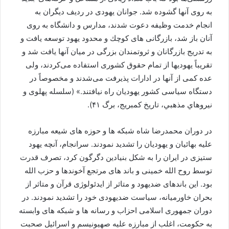
به روی آنها گشوده شد. جوانان يهودی در رديف ديگران به
انجام خدمت وظيفه دعوت شدند، مدارس و دانشگاه به روی
آنان باز شد، بازرگانی های كوچك و محدود يهود توسعه يافت و
به تدريج بازرگانان و ثروتمندان بزرگی در ميان آنها يافت شد و
تقريباً‌ يهوديها از تمام حقوق كشوری استفاده می‌كردند، ولی
عده كمی از آنها در ادارات پذيرفت می‌شدند و مخصوصاً در
دستگاه سياسی كشور يهوديان راه نيافتند.» (سلسله پهلوی و
نيروهاي مذهبي، تاريخ كمبريج، برگ ۴۱).
در دوران محمدرضا شاه شبکه ها و حوزه های شیعه مبارزه
علیه بهائیان و یهودیان را تشدید نمودند. سرانجام، آنچه یهود
ستیزی در ایران را به شکل بنیادین دگرگون کرد، تصرف قدرت
توسط روح الله خمینی و باند های مرتجع آخوندها و حزب الله
بود. این باندهای ضدیهود و متاثر از ایدئولوژی قرآن و متاثر از
بحران خاورمیانه، سیاست ضدیهودی خود را تشدید نمودند. در
دوران جمهوری اسلامی احزاب و رسانه ها و شبکه های وابسته
به حکومت، اغلب از مبارزه علیه صهیونیسم و اسرائیل صحبت