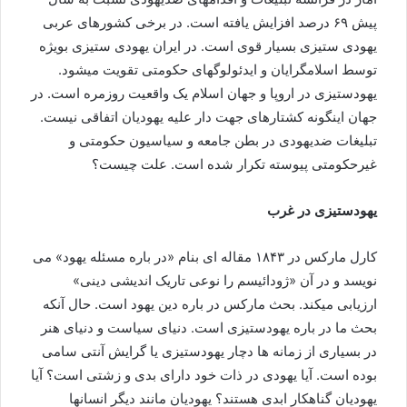
پیش ۶۹ درصد افزایش یافته است. در برخی کشورهای عربی
یهودی ستیزی بسیار قوی است. در ایران یهودی ستیزی بویژه
توسط اسلامگرایان و ایدئولوگهای حکومتی تقویت میشود.
یهودستیزی در اروپا و جهان اسلام یک واقعیت روزمره است. در
جهان اینگونه کشتارهای جهت دار علیه یهودیان اتفاقی نیست.
تبلیغات ضدیهودی در بطن جامعه و سیاسیون حکومتی و
غیرحکومتی پیوسته تکرار شده است. علت چیست؟
یهودستیزی در غرب
کارل مارکس در ۱۸۴۳ مقاله ای بنام «در باره مسئله یهود» می
نویسد و در آن «ژودائیسم را نوعی تاریک اندیشی دینی»
ارزیابی میکند. بحث مارکس در باره دین یهود است. حال آنکه
بحث ما در باره یهودستیزی است. دنیای سیاست و دنیای هنر
در بسیاری از زمانه ها دچار یهودستیزی یا گرایش آنتی سامی
بوده است. آیا یهودی در ذات خود دارای بدی و زشتی است؟ آیا
یهودیان گناهکار ابدی هستند؟ یهودیان مانند دیگر انسانها