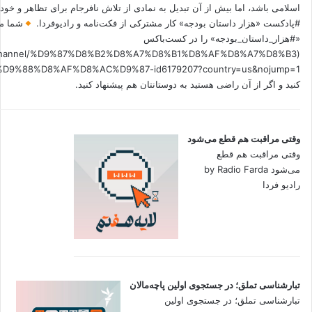
اسلامی باشد، اما بیش از آن تبدیل به نمادی از تلاش نافرجام برای تظاهر و خ
#پادکست «هزار داستان بودجه» کار مشترکی از فکت‌نامه و رادیوفردا.
شما می
«#هزار_داستان_بودجه» را در کست‌باکس
.fm/channel/%D9%87%D8%B2%D8%A7%D8%B1%D8%AF%D8%A7%D8%B3
کنید و اگر از آن راضی هستید به دوستانتان هم پیشنهاد کنید.
وقتی مراقبت هم قطع می‌شود
وقتی مراقبت هم قطع
می‌شود by Radio Farda
رادیو فردا
تبارشناسی تملق؛ در جستجوی اولین‌ پاچه‌مالان
تبارشناسی تملق؛ در جستجوی اولین‌