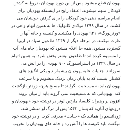
یهودیان قطع میشود. پس از این دوره یهودیان بدروغ به کشتن
کودکان متهم میشوند. اعتقاد رایج در اینستکه یهودیان برای
انجام مراسم دینی خود کودکان را برای گرفتن خونشان می
کشند. در سال ۱۲۹۸ میلادی کاتولیک ها به همین اتهام واهی در
«ورتزبورگ»، ۹۴۱ یهودی را میکشند و کنیسه و خانه آنها را
غارت میکنند. در مرحله دیگر از ۱۳۴۹ طاعون سیاه در اروپا
گسترده میشود. همه جا اعلام میشود که یهودیان چاه های آب
را مسموم کرده اند تا طاعون بیشتر پخش شود. به همین اتهام
در سال ۱۳۴۹ در استراسبورگ ۹۰۰ یهودی را در آتش می
سوزانند. جنایات علیه یهودیان بیشمارند و یکی انگیزه های
کشتار اینست که به پایان زمان نزدیک میشویم و با سرعت
یهودیان باید به مسیحیت بگرایند تا مسیح هرچه زودتر بازگشت
کند. یهودیانی که به مسیحیت نمی گروند باید از میان بروند.
افزون بر رهبران کلیسا، مارتین لوتر در نوشته خود «یهودیان و
دروغهای آنان» که بسال ۱۵۴۳ پس از مرگ او منتشر شد،
ژودائیسم را همانند یک «جنایت» معرفی کرد. او در نوشته خود
میگفت باید کنیسه ها را آتش زد و خانه های یهودیان را تخریب