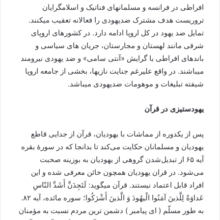
افراطی در فرانسه و مسلمانهای فناتیک و اسلامگرایان
تروریست هدف مشترک ضدیهودی را فعالانه تعقیب میکنند.
تمایل ضد یهود در کل اروپا ادامه دارد. در کشورهای اروپای
شرقی مانند لهستان و مجارستان، جریان های سیاسی و
باندهای افراطی با گرایش «آنتی سامی» و ضد یهودی نیرومند
میباشند. در واقع علیرغم جنایت نازیها، بخشی از جامعه اروپا
شیفته تبلیغات و موهومات ضدیهودی میباشد.
یهودستیزی در قرآن
پس از یکدوره از مماشات با یهودیان، قرآن از جدایی قاطع
یهودیان و مسلمانان حکایت می‌کند تا بدانجا که در سورهٔ بقره
آیه ۶۵ از تبدیل‌شدن گروهی از یهودیان به بوزینه صحبت
می‌شود. در قران یهودیان همچون خائن معرفی شده و این
افراد قابل اعتماد نیستند. قرآن میگوید: لَتَجِدَنَّ أَشَدَّ النّاسِ
عَداوَةً لِلَّذینَ آمَنُوا الْیهُودَ وَ الَّذینَ أَشْرَکُوا؛ سوره مائده، آیه ۸۲.
به طور مسلّم ( ای پیامبر ) دشمن ترین مردم نسبت به مؤمنان