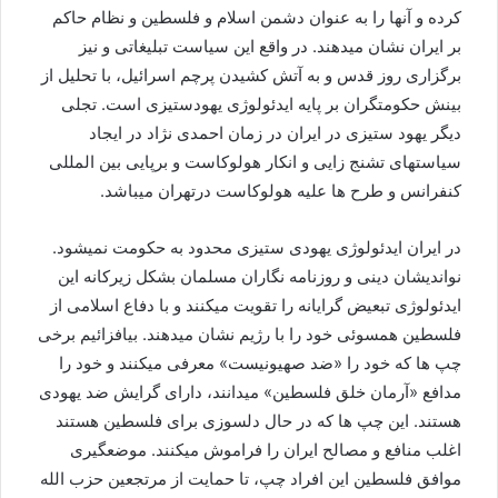
کرده و آنها را به عنوان دشمن اسلام و فلسطین و نظام حاکم
بر ایران نشان میدهند. در واقع این سیاست تبلیغاتی و نیز
برگزاری روز قدس و به آتش کشیدن پرچم اسرائیل، با تحلیل از
بینش حکومتگران بر پایه ایدئولوژی یهودستیزی است. تجلی
دیگر یهود ستیزی در ایران در زمان احمدی نژاد در ایجاد
سیاستهای تشنج زایی و انکار هولوکاست و برپایی بین المللی
کنفرانس و طرح ها علیه هولوکاست درتهران میباشد.
در ایران ایدئولوژی یهودی ستیزی محدود به حکومت نمیشود.
نواندیشان دینی و روزنامه نگاران مسلمان بشکل زیرکانه این
ایدئولوژی تبعیض گرایانه را تقویت میکنند و با دفاع اسلامی از
فلسطین همسوئی خود را با رژیم نشان میدهند. بیافزائیم برخی
چپ ها که خود را «ضد صهیونیست» معرفی میکنند و خود را
مدافع «آرمان خلق فلسطین» میدانند، دارای گرایش ضد یهودی
هستند. این چپ ها که در حال دلسوزی برای فلسطین هستند
اغلب منافع و مصالح ایران را فراموش میکنند. موضعگیری
موافق فلسطین این افراد چپ، تا حمایت از مرتجعین حزب الله