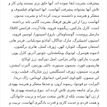
پیشرفت بشریت ایفا نموده اند. آنها خلق برتر نیستند ولی کار و
تلاش آنها پشتوانه پیشرفت آنهاست. انها انسانهای فیلسوف و
متفکر و هنرمند و دانشمند تربیت کرده اند و بشریت مدیون
آنهاست زیرا از این طریق فرهنگ بشریت گامی بلند برداشته
است. کارل مارکس، زیگموند فروید، هانا آرنت، فرانتس کافکا،
مارسل پروست، گوستاومالر، باروخ اسپینوزا، لوسین فروید،
استیون اشپیلبرگ، مارک شاگال، آمادئو مودیلیانی، فریتز هابر،
استفان تسویگ، لئونارد کهن، ژوزف کسل، هانری برگسون،
ادموند هوسرل، لودویک ویتکنشتاین، تئودور آدرنو، کارل پوپر،
هربرت مارکوز، والتر بنژامن، امیل دورکیم، ژرژ لوکاچ،
هاریسون فورد، سیمون سینوره، ناتلی پورتمن، آلبرت اینشتن،
هربرت سیمون، ژوزف استیگلیس، ژرژ شارپاک، فیلیپ روت،
ابن میمون، کلودلوی اشتراس، ایمانوئل لویناس، ژاک دریدا،
الیزابت دو فونتوا، ریموند آرون، و صدها متفکر و هنرمند یهودی
تبار برای جامعه بشری تلاش کرده اند. نبوغ برجسته یهودی ها
از ژن آنها نیست بلکه از تلاش سخت سرانه و تربیت خانوادگی
و همت فردی و جدیت کاری و قدرت یادگیری آنهاست. تربیت و