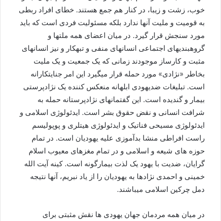
خوب، زشت و زیبا، در کنار هم جمع هستند. خطای افراد ربطی
به قومیت و ملیت آنها ندارد بلکه مسئولیت فردی است که باید
مورد سنجش قرار گیرد. در میان اعضای همه ملتها و
گروهبندیهای اجتماعی انسانهای منفی و تبهکار و نیز انسانهای
مثبت و کارساز موجودند زمانی که یک جمعیت و یک ملیت
بخاطر «نژادی» مورد حمله قرار میگیرد این امر جنایتکارانه
است. تبلیغات ضدیهودی ابلهانه منعکس کننده یک نژادپرستی
بیمار و گندیده است. این گفتمانهای نژادپرستانه حمله به
شرافت انسانی و نقض حقوق بشر است. ایدئولوژی اسلامی و
ایدئولوژی مسیحی فناتیک و ایدئولوژی هیتلری و پوپولیسم
راست افراطی منشا بدآموزی علیه یهودیان است. در تمام
حوزه های شیعه و اسلامی و در تمام مغزهای معیوب اسلام
گرایان، ضدیت با یهود یک لذت بیمارگونه است. کینه آیت الله
خمینی و احمدی نژادها به یهودیان را از یاد نبریم، آنها نتیجه
دمل چرکین اسلامی میباشند.
در میان همه مردمان جهان یهودی ها نقش مثبتی برای