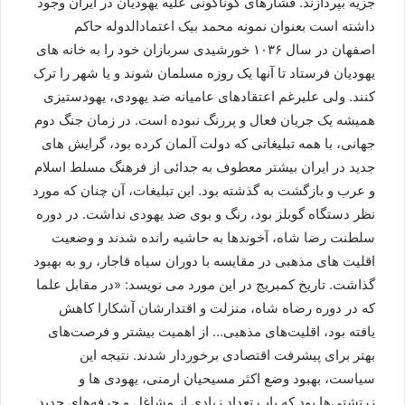
جزیه بپردازند. فشارهای گوناگونی علیه یهودیان در ایران وجود
داشته است بعنوان نمونه محمد بیک اعتمادالدوله حاکم
اصفهان در سال ۱۰۳۶ خورشیدی سربازان خود را به خانه های
یهودیان فرستاد تا آنها یک روزه مسلمان شوند و یا شهر را ترک
کنند. ولی علیرغم اعتقادهای عامیانه ضد یهودی، یهودستیزی
همیشه یک جریان فعال و پررنگ نبوده است. در زمان جنگ دوم
جهانی، با همه تبلیغاتی که دولت آلمان کرده بود، گرایش های
جدید در ایران بیشتر معطوف به جدائی از فرهنگ مسلط اسلام
و عرب و بازگشت به گذشته بود. این تبلیغات، آن چنان که مورد
نظر دستگاه گوبلز بود، رنگ و بوی ضد یهودی نداشت. در دوره
سلطنت رضا شاه، آخوندها به حاشیه رانده شدند و وضعیت
اقلیت های مذهبی در مقایسه با دوران سیاه قاجار، رو به بهبود
گذاشت. تاریخ کمبریج در این مورد می نویسد: «در مقابل علما
كه در دوره رضاه شاه، منزلت و اقتدارشان آشكارا كاهش
يافته بود، اقليت‌های مذهبی… از اهميت بيشتر و فرصت‌های
بهتر برای پيشرفت اقتصادی برخوردار شدند. نتيجه اين
سياست، بهبود وضع اكثر مسيحيان ارمنی، يهودی ها و
زرتشتی‌ها بود كه باب تعداد زيادی از مشاغل و حرفه‌های جديد