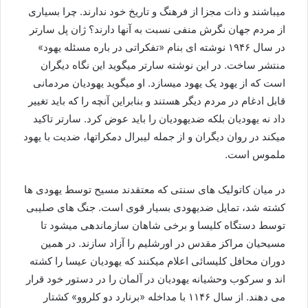
میباشند و ذات مجزا از فرهنگ و تاریخ خود ندارند. چرا بسیاری
از مردم جهان نگرش منفی نسبت به آنها دارند؟ ژان پل سارتر
در سال ۱۹۴۶ نوشته ای بنام «تفکراتی در باره مسئله یهود»
منتشر ساخت. در این نوشته سارتر میگوید این نگاه دیگران
است که از یهود یک یهود میسازد. او میگوید یهودیان مردمانی
قابل ادغام در مردم دیگر هستند و بنابراین آنچه را که باید تغییر
داد نه یهودیان بلکه ضدیهودیان را باید عوض کرد. سارتر تاکید
میکند در روان دیگران و از جمله لیبرال دمکراتها، ضدیت با یهود
ملموس است.
در میان کاتولیک های سنتی که معتقدند مسیح توسط یهودی ها
کشته شد، تمایل ضدیهودی بسیار قوی است. جنگ های صلیبی
توسط دستگاه کلیسا و برخی شاهان سازماندهی میشود تا
مسیحیان مراکز مقدس در اورشلیم را آزاد سازند. در همین
دوران محافل کلیسائی اعلام میکنند که یهودیان عیسا را کشته
اند و سرکوب وحشیانه یهودیان در آلمان را در دستور خود قرار
می دهند. از سال ۱۱۴۶ با مداخله «برنارد دو کلروو» کشتار