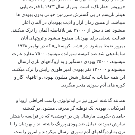
«ویروس خطرناک» است. پس از سال ۱۹۳۳ با قدرت یابی
هیتلر نازیسم در پی گسترش سرزمین حیاتی بدون یهودی ها
میباشد. از همین زمان آزار و اذیت یهودیان در آلمان آغاز
میشود. تعداد بیش از ۳۷۰۰۰ نفر بلافاصله آلمان را ترک میکنند.
فعالیت شغلی برای یهودیان ممنوع میشود و ثروتهای آنان
بمرور ضبط میشود. در «شب کریستال» که در نوامبر ۱۹۳۸
ساماندهی شد صد کنیسه سوزانده میشود، ۷۵۰۰ مغازه غارت
میشوند، ۳۵۰۰۰ یهودی دستگیر و به اروگاههای نازی ارسال
میشوند و ۱۲۰۰۰۰ نفر یهودی امپراطوری رایش را ترک میکنند.
این همه جنایات به کشتار شش میلیون یهودی و اتاقهای گاز و
کوره های آدم سوزی منجر میگردد.
همانند گذشته امروز نیز در ایدئولوژی راست افراطی اروپا و
آمریکایی، یهودی یک توطئه گر معرفی میشود. در گذشته
حامیان حکومت مارشال پتن در «ویشی» که در فرانسه با هیتلر
سازش نمودند، تمایل ضدیهودی پررنگ داشته اند و یهودیان را با
ترن به اردوگاههای آدم سوزی ارسال میکردند و امروز راست