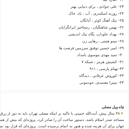
۲۳- علی جوادی ، برای دنیایی بهتر
۲۴- روزبه اسکندری ، آب ، باد، خاک
۲۵- نیک آهنگ کوثر ، آبانگان
۲۶- بهمن شاهنگیان ، رستاخیز ایرانگرایان
۲۷- بهداد جاودان، پگاه نیک اندیشی
۲۸- مینو همتی ، رهایی زن
۲۹- امیر حسین توفیق سرزمین فرصت ها
۳۰- سید مهدی موسوی بامداد
۳۱- کشیش هرمز ، شبکه ۷
۳۲-بهنام پارسی ، ۹۱۱
۳۳- کوروش عرفانی ، دیدگاه
۳۴- میترا معتمدی، خودمونی
چاه ویل مصلی
۳۸ سال پیش، آیت‌الله خمینی با تاکید بر اینکه مصلی تهران باید به دور از زرق
مساجد صدر اسلام باشد، دستور ساخت آن را صادر کرد، پروژه‌ای که بیش از هم
جهان برای آن هزینه شده و هنوز به اتمام نرسیده است. پروژه‌ای که قرار بود نم