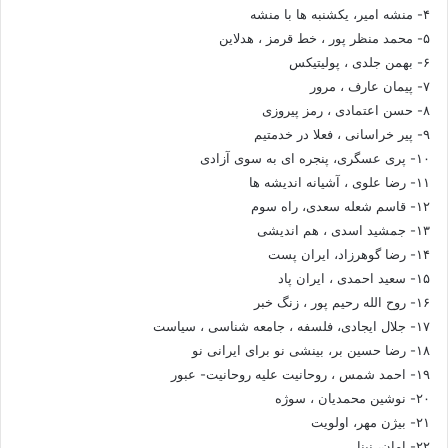
۴- منشه امیر، یکشنبه ها با منشه
۵- محمد منظر پور ، خط قرمز ، هدلاین
۶- بهمن جلدی ، پولیتیکس
۷- پیمان عارف ، مرور
۸- حسن اعتمادی ، رمز پیروزی
۹- پیر خراسانی ، فعلا در خدمتیم
۱۰- پری عسگری، پنجره ای به سوی آزادی
۱۱- رضا علوی ، آشیانه اندیشه ها
۱۲- قاسم شعله سعدی، راه سوم
۱۳- جمشید اسدی ، هم اندیشی
۱۴- رضا گوهرزاد، ایران پست
۱۵- سعید احمدی ، ایران پاد
۱۶- روح الله رحیم پور ، زنگ خبر
۱۷- جلال ایجادی، فلسفه ، جامعه شناسی ، سیاست
۱۸- رضا حسین بر، بینشی نو برای ایرانی نو
۱۹- احمد شمس ، روحانیت علیه روحانیت- عبور
۲۰- نوشین محمدیان ، سوژه
۲۱- بیژن مهر، اولویت
۲۲- امان، نینا