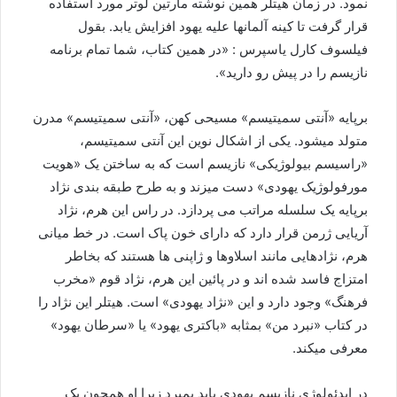
نمود. در زمان هیتلر همین نوشته مارتین لوتر مورد استفاده
قرار گرفت تا کینه آلمانها علیه یهود افزایش یابد. بقول
فیلسوف کارل یاسپرس : «در همین کتاب، شما تمام برنامه
نازیسم را در پیش رو دارید».
برپایه «آنتی سمیتیسم» مسیحی کهن، «آنتی سمیتیسم» مدرن
متولد میشود. یکی از اشکال نوین این آنتی سمیتیسم،
«راسیسم بیولوژیکی» نازیسم است که به ساختن یک «هویت
مورفولوژیک یهودی» دست میزند و به طرح طبقه بندی نژاد
برپایه یک سلسله مراتب می پردازد. در راس این هرم، نژاد
آریایی ژرمن قرار دارد که دارای خون پاک است. در خط میانی
هرم، نژادهایی مانند اسلاوها و ژاپنی ها هستند که بخاطر
امتزاج فاسد شده اند و در پائین این هرم، نژاد قوم «مخرب
فرهنگ» وجود دارد و این «نژاد یهودی» است. هیتلر این نژاد را
در کتاب «نبرد من» بمثابه «باکتری یهود» یا «سرطان یهود»
معرفی میکند.
در ایدئولوژی نازیسم یهودی باید بمیرد زیرا او همچون یک