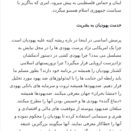
لبنان و حماس فلسطینی به پیش میرود، امری که بناگزیر با
سیاست جمهوری اسلام همسو میگردد.
خدمت یهودیان به بشریت
پرسش اساسی در اینجا در باره ریشه کینه علیه یهودیان است.
چرا یک امریکایی نژاد پرست یهودی ها را در محل نیایش به
مسلسل می بندد؟ چرا یهودی کشی در دستور آدمکشان
نژادپرست اروپایی قرار میگیرد؟ چرا تروریستهای اسلامی
کشتار یهودیان را همیشه در برنامه خود دارند؟ بطور مسلم ما
باید رابطه این جنایت ها را با ایدئولوژهای ضد یهود مورد تحلیل
قرار دهیم. ضدیهودها همیشه ثروت و سرمایه های بانکی یهودی
را «منشا بحران» جهان معرفی میکنند. ضدیهودها همیشه
«دماغ گنده» یهودی ها و خسیس بودن آنها را مطرح میکنند.
مبلغان ضدیهود پیوسته از موفقیت های مالی و اقتصادی و
هنری و سینمایی استفاده کرده تا یهودیان را محکوم نموده و
آنها را خطاکار معرفی نمایند. آنها میگویند بزرگترین عتیقه