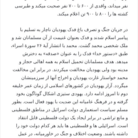
نفر میداند، واقدی از ۶۰۰ تا ۷۰۰ نفر صحبت میکند و طبرسی
کشته ها را ۸۰۰ تا ۹۰۰ تن اعلام میکند.
در جریان جنگ و تصرف باغ فدک یهودیان ناچار به تسلیم با
پیامبر اسلام شدند و فدک بعنوان غنیمت از آن مسلمانان شد و
ملک شخصی محمد گشت. محمد با انتشار آیهٔ ۲۶ سورهٔ اسراء،
طبق «دستور خدا» فدک را به عنوان «صدقه» به دخترش
میدهد. هدف مسلمانان تحمیل اسلام به همه اهالی حجاز و
مدینه بود ولی یهودیان مخالفت میکردند. در برابر این مخالفت
محمد خواستار غارت یهودیان و اخراج آنها از سرزمینشان
میگردد. آزار یهودیان در کشورهای اسلامی از زمان عمر خلیفه
دوم تا امروز ادامه دارد. یهودی ستیزی اشکال گوناگون بخود
گرفته و در فرهنگ عامیانه این ضدیت با یهود فعال است. بطور
مسلم سیاست استعماری دولت اسرائیل در مناطق فلسطینی
و مانع تراشی در برابر ایجاد یک دولت فلسطینی قابل انتقاد
است. اسرائیلی ها و فلسطینی ها باید هر کدام دولت خود را
داشته باشند. وضعیت اختلاف و جنگ در خاورمیانه، در عمل