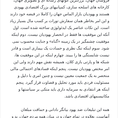
فروشان جهان، بزرگترین غولهای رسانه ای و تصویری جهان،
کارخانه های اسلحه سازی، کمپانیهای بزرگ اقتصادی یهودی
هستند و یهودیان بازار الماس جهان را کاملا در قبضه خود دارند
و این امر بخاطر همان سفارش تورات بر کسب مال بسیار زیاد
است. این نکات عناصر یک ایدئولوژی ساخته شده است. اول
آنکه این موفقیت ها فقط در انحصار یهودیان نیست. دوم اینکه
موفقیت چشمگیر در یک زمینه «گناه» و جنایت محسوب نمی
شود. سوم اینکه تنگ نظری و حسادت یک بیماری است و قادر
نیست شایستگی ها را ببیند. چهارم اینکه در این موفقیت ها،
شبکه ها و پارتی بازی کلان، همیشه نقش مهم دارند ولی این
امر مختص یهودیان نیست. پنجم اینکه فسادهای احتمالی مالی
منحصر به یک جمعیت معیین نیست و چنین امری با دلیل و
مسئولیت فردی باید مورد تحلیل و قضاوت قرار گیرد. پنجم
اینکه هر انتقادی به سرمایه داری باید متکی بر سیاستها و
مکانیسمهای اقتصادی باشد.
همه این تبلیغات ضد یهود بیانگر نادانی و حماقت مبلغان
آنهاست. بعلاوه در تمام جهان و در میان همه مردم جهان، بد و