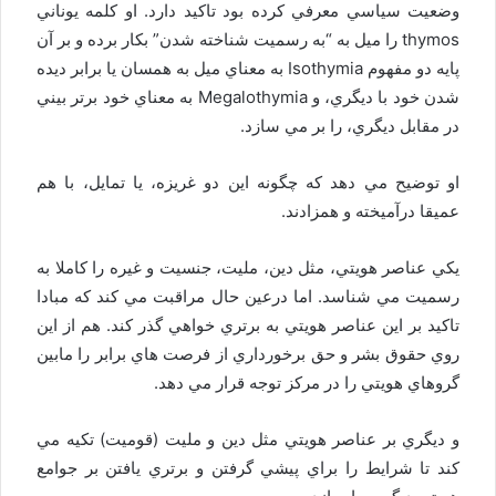
وضعيت سياسي معرفي كرده بود تاكيد دارد. او كلمه يوناني
thymos را ميل به “به رسميت شناخته شدن” بكار برده و بر آن
پايه دو مفهوم Isothymia به معناي ميل به همسان يا برابر ديده
شدن خود با ديگري، و Megalothymia به معناي خود برتر بيني
در مقابل ديگري، را بر مي سازد.
او توضيح مي دهد كه چگونه اين دو غريزه، يا تمايل، با هم
عميقا درآميخته و همزادند.
يكي عناصر هويتي، مثل دين، مليت، جنسيت و غيره را كاملا به
رسميت مي شناسد. اما درعين حال مراقبت مي كند كه مبادا
تاكيد بر اين عناصر هويتي به برتري خواهي گذر كند. هم از اين
روي حقوق بشر و حق برخورداري از فرصت هاي برابر را مابين
گروهاي هويتي را در مركز توجه قرار مي دهد.
و ديگري بر عناصر هويتي مثل دين و مليت (قوميت) تكيه مي
كند تا شرايط را براي پيشي گرفتن و برتري يافتن بر جوامع