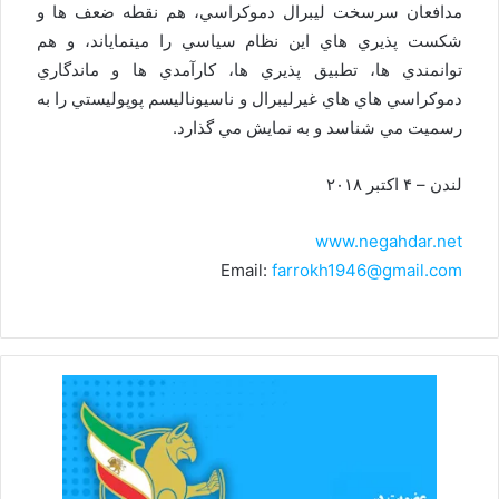
مدافعان سرسخت ليبرال دموكراسي، هم نقطه ضعف ها و
شكست پذيري هاي اين نظام سياسي را مينماياند، و هم
توانمندي ها، تطبيق پذيري ها، كارآمدي ها و ماندگاري
دموكراسي هاي هاي غيرليبرال و ناسيوناليسم پوپوليستي را به
رسميت مي شناسد و به نمايش مي گذارد.
لندن – ۴ اکتبر ۲۰۱۸
www.negahdar.net
Email:
farrokh1946@gmail.com