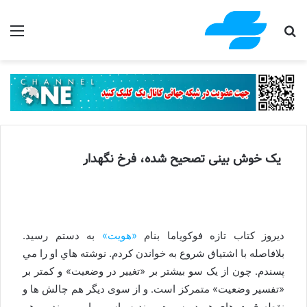
جستجو برای
منو
یک خوش بینی تصحیح شده، فرخ نگهدار
‫دیروز كتاب تازه فوكوياما بنام
«هويت»
به دستم رسيد.‬
بلافاصله با اشتیاق شروع به خواندن کردم. ‫نوشته هاي او را مي
پسندم. چون از یک سو بيشتر بر «تغيير در وضعيت» و كمتر بر
«تفسیر وضعیت» متمرکز است. و از سوی دیگر هم چالش ها و
نقطه قوت های هر دو سمتِ روندِ سیاسی را مي بيند، و هم