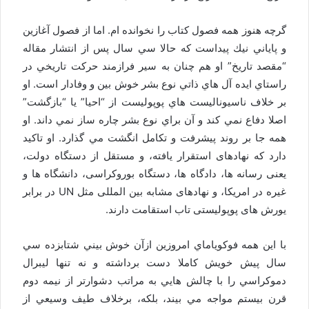
گرچه هنوز همه فصول كتاب را نخوانده ام. اما از فصول آغازين
و پاياني نيك پيداست كه حالا سي سال پس از انتشار مقاله
“مقصد تاريخ” او هم چنان به سير فرازمند حركت تاريخي در
راستاي ايده آل هاي ذاتي نوع بشر خوش بين و وفادار است. او
بر خلاف ناسيوناليست هاي پوپوليست از “احيا” يا “بازگشت”
اصلا دفاع نمي كند و آن براي نوع بشر چاره ساز نمي داند. او
همه جا بر روند پيشرفت و تكامل انگشت مي گذارد. او تاکید
دارد که نهادهای استقرار یافته، و مستقل از دستگاه دولت،
یعنی رسانه ها، دادگاه ها، دستگاه بوروکراسی، دانشگاه ها و
غیره در امریکا، و نهادهای مشابه بین المللی مثل UN در برابر
یورش های پوپولیستی تاب استقامت دارند.
با این همه فوكوياماي امروزين ازآن خوش بيني شتابزده سي
سال پيش خويش كاملا دست برداشته و نه تنها ليبرال
دموكراسي را با چالش هايي به مراتب دشوارتر از نيمه دوم
قرن بيستم مواجه مي بيند، بلكه، برخلاف طيف وسيعي از