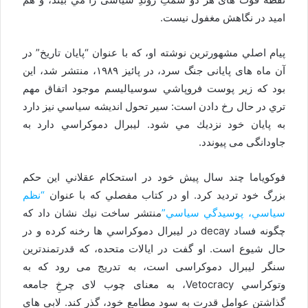
امید در نگاهش مغفول نیست.
پيام اصلي ‫مشهورترين نوشته او، كه با عنوان “پايان تاريخ” در
آن ماه های پایانی جنگ سرد، در پائیز ۱۹۸۹، منتشر شد، اين
بود كه زير پوست فروپاشي سوسياليسم موجود اتفاق مهم
تري در حال رخ دادن است: سير تحول انديشه سياسي نيز دارد
به پايان خود نزديك مي شود. ليبرال دموكراسي دارد به
جاودانگی می پیوندد.
فوكوياما چند سال پيش خود در استحكام عقلاني اين حكم
بزرگ خود ترديد كرد. او در كتاب مفصلي كه با عنوان
“نظم
سياسي، پوسيدگي سياسي”
منتشر ساخت نيك نشان داد كه
چگونه فساد decay در ليبرال دموكراسي ها رخنه کرده و در
حال شیوع است. او گفت در ایالات متحده، که قدرتمندترین
سنگر لیبرال دموکراسی است، به تدریج می رود که به
وتوكراسي Vetocracy، به معنای چوب لای چرخِ جامعه
گذاشتن عوامل قدرت به سود مطامع خود، گذر كند. لابي هاي