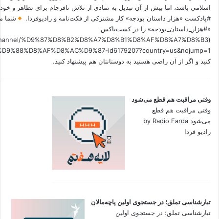
اسلامی باشد، اما بیش از آن تبدیل به نمادی از تلاش نافرجام برای تظاهر و خ
#پادکست «هزار داستان بودجه» کار مشترکی از فکت‌نامه و رادیوفردا.
شما می
«#هزار_داستان_بودجه» را در کست‌باکس
.fm/channel/%D9%87%D8%B2%D8%A7%D8%B1%D8%AF%D8%A7%D8%B3
کنید و اگر از آن راضی هستید به دوستانتان هم پیشنهاد کنید.
وقتی مراقبت هم قطع می‌شود
وقتی مراقبت هم قطع
می‌شود by Radio Farda
رادیو فردا
تبارشناسی تملق؛ در جستجوی اولین‌ پاچه‌مالان
تبارشناسی تملق؛ در جستجوی اولین‌