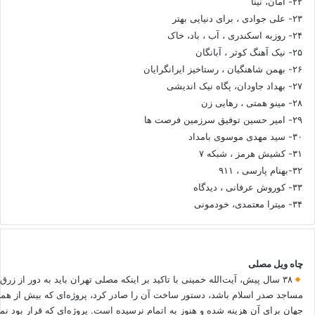
۲۲- امان، نینا
۲۳- علی جوادی ، برای دنیایی بهتر
۲۴- روزبه اسکندری ، آب ، باد، خاک
۲۵- نیک آهنگ کوثر ، آبانگان
۲۶- بهمن شاهنگیان ، رستاخیز ایرانگرایان
۲۷- بهداد جاودان، پگاه نیک اندیشی
۲۸- مینو همتی ، رهایی زن
۲۹- امیر حسین توفیق سرزمین فرصت ها
۳۰- سید مهدی موسوی بامداد
۳۱- کشیش هرمز ، شبکه ۷
۳۲-بهنام پارسی ، ۹۱۱
۳۳- کوروش عرفانی ، دیدگاه
۳۴- میترا معتمدی، خودمونی
چاه ویل مصلی
۳۸ سال پیش، آیت‌الله خمینی با تاکید بر اینکه مصلی تهران باید به دور از زرق
مساجد صدر اسلام باشد، دستور ساخت آن را صادر کرد، پروژه‌ای که بیش از هم
جهان برای آن هزینه شده و هنوز به اتمام نرسیده است. پروژه‌ای که قرار بود نم