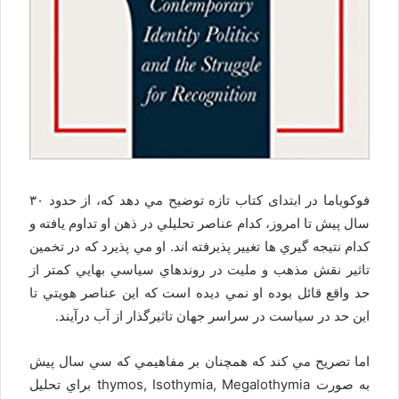
فوكوياما در ابتدای كتاب تازه توضيح مي دهد كه، از حدود ٣٠
سال پيش تا امروز، كدام عناصر تحليلي در ذهن او تداوم يافته و
كدام نتيجه گيري ها تغيير پذيرفته اند. او مي پذيرد كه در تخمين
تاثير نقش مذهب و مليت در روندهاي سياسي بهايي كمتر از
حد واقع قائل بوده او نمي ديده است كه اين عناصر هويتي تا
اين حد در سياست در سراسر جهان تاثيرگذار از آب درآيند.
اما تصريح مي كند كه همچنان بر مفاهيمي كه سي سال پيش
به صورت thymos, Isothymia, Megalothymia براي تحليل