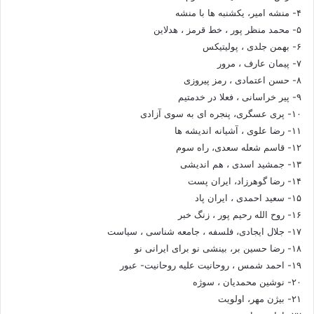
۴- منشه امیر، یکشنبه ها با منشه
۵- محمد منظر پور ، خط قرمز ، هدلاین
۶- بهمن جلدی ، پولیتیکس
۷- پیمان عارف ، مرور
۸- حسن اعتمادی ، رمز پیروزی
۹- پیر خراسانی ، فعلا در خدمتیم
۱۰- پری عسگری، پنجره ای به سوی آزادی
۱۱- رضا علوی ، آشیانه اندیشه ها
۱۲- قاسم شعله سعدی، راه سوم
۱۳- جمشید اسدی ، هم اندیشی
۱۴- رضا گوهرزاد، ایران پست
۱۵- سعید احمدی ، ایران پاد
۱۶- روح الله رحیم پور ، زنگ خبر
۱۷- جلال ایجادی، فلسفه ، جامعه شناسی ، سیاست
۱۸- رضا حسین بر، بینشی نو برای ایرانی نو
۱۹- احمد شمس ، روحانیت علیه روحانیت- عبور
۲۰- نوشین محمدیان ، سوژه
۲۱- بیژن مهر، اولویت