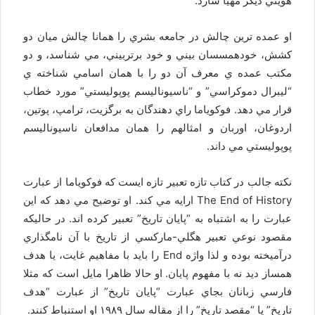
هويتي ديگر مهيا سازد.
او عمده ترين چالش در جامعه بشري را همانا چالش ميان دو
كشش، خودهمسسان بيني و خود برتربيني، مي شناسد، و دو
مكتب عمده ي معرف آن دو را با همان اسامي شناخته ي
“ليبرال دموكراسي” و “ناسيوناليسم پوپوليستي” مورد خطاب
قرار مي دهد. فوكوياما راي دهندگان به برگزيت، ترامپ، پوتين،
اردوغان، اوربان و امثالهم را همان مدافعان ناسيوناليسم
پوپوليستي مي داند.
نكته جالب در كتاب تازه تعبير تازه ايست كه فوكوياما از عبارت
The End of History ارايه مي كند. او توضيح مي دهد كه اين
عبارت را به اشتباه به “پايان تاريخ” تعبير كرده اند. در حاليكه
مقصود نوعي تعبير هگلي-ماركسي از تاريخ با آن نامگذاري
درآميخته بوده و لذا واژه End را بايد با مفاهيم غايت، يا هدف
همساز ديد نه با مفهوم پايان. او حالا ظاهرا مايل است كه مثلا
فارسي زبانان بجاي عبارت “پايان تاريخ” از عبارت “هدف
تاريخ” يا “مقصد تاريخ” را از مقاله سال ١٩٨٩ او استنباط كنند.