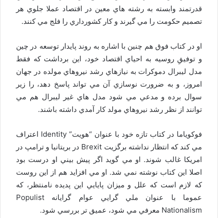
قدرتمند وابسته به رشته هاي معين در اقتصاد عملا جلوي هر
تصميم حكومت را مي گيرند و كار كشورداري را فلج مي كنند.
او در كتاب فوق هم چنين با اشاره به روند پايدار توسعه در چين
و توفيقِ روسيه به احياي اقتصاد خود، اين برداشت كه فقط
مدل ليبرال دموكرات به نيازهاي رشد نيروهاي مولده در جهان
امروز، و به ضرورت نوسازي آن مي تواند پاسخ دهد، را زير
سوال برده و مدعي مي شود مدل هاي غير ليبرال هم مي
توانند از نظر رشد نيروهاي مولد كار آمدي داشته باشند.
فوكوياما در كتاب تازه خود با عنوان “هويت” Identity اعتراف
مي كند كه انتظار نداشته برگزيت Brexit در بريتانيا و ترامپ در
امريكا غالب شوند. او مي گويد اگر پيش بيني او درست بود
اصلا اين كتاب نوشته نمي شد. او مي افزايد هم از اين روست
كه لازم است كه علل و ميزان پايايي اين پديده نامنتظر، كه
عموما با عنوان ملي گرايي عوام گرایانه Populist
Nationalism معرفي مي شود، عميق تر بررسي شود.