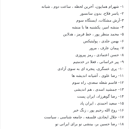
۱- شهرام همایون، آخرین لحظه ، ساعت دوم ، شبانه
۲- یاسر فلاح، بدون سانسور
۳-آرش مشکات، ایستگاه سوم
۴- منشه امیر، یکشنبه ها با منشه
۵- محمد منظر پور ، خط قرمز ، هدلاین
۶- بهمن جلدی ، پولیتیکس
۷- پیمان عارف ، مرور
۸- حسن اعتمادی ، رمز پیروزی
۹- پیر خراسانی ، فعلا در خدمتیم
۱۰- پری عسگری، پنجره ای به سوی آزادی
۱۱- رضا علوی ، آشیانه اندیشه ها
۱۲- قاسم شعله سعدی، راه سوم
۱۳- جمشید اسدی ، هم اندیشی
۱۴- رضا گوهرزاد، ایران پست
۱۵- سعید احمدی ، ایران پاد
۱۶- روح الله رحیم پور ، زنگ خبر
۱۷- جلال ایجادی، فلسفه ، جامعه شناسی ، سیاست
۱۸- رضا حسین بر، بینشی نو برای ایرانی نو