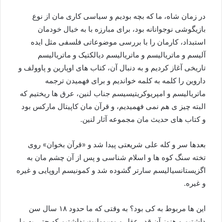
در زمان شاه، ما که بچه بودیم و سیاسی کاری مان از نوع
بازیگوشی نوجوانانه بود، برای مبارزه با به خیال خودمان
استبداد، کارمان را با بررسی موضوعاتی فلسفی مثل ایده
آلیسم و ماتریالیسم و ماتریالیسم دیالکتیک و ماتریالیسم
تاریخی آغاز کردیم و به دنبال آن، کتاب های اوپارین و پاوولف و
داروین را کلمه به کلمه خواندیم و برای فهمیدن ترجمه
ماتریالیسم و امپریوکریتیسیسم جناب لنین، عرق ها ریختیم که
البته چیز ی هم نمی فهمیدیم، و قرآن مان کاپیتال مارکس بود
و کتاب های حدیث مان مجموعه آثار لنین.
بعدها سر و کله علی شریعتی پیدا شد و «قرآن بخوان» روی
تخته سنگ کوه ها و اسلام شناسی و پس از آن چشم مان به
اگزیستانسیالیسم سارتر گشوده شد و کمونیسم اروپایی و غیره
و غیره.
این ها مربوط به کی بود؟ به وقتی که ما حدود ۱۸ سال سن
داشتیم و هنوز آن قدر عقل و مسوولیت نداشتیم که حتی به ما