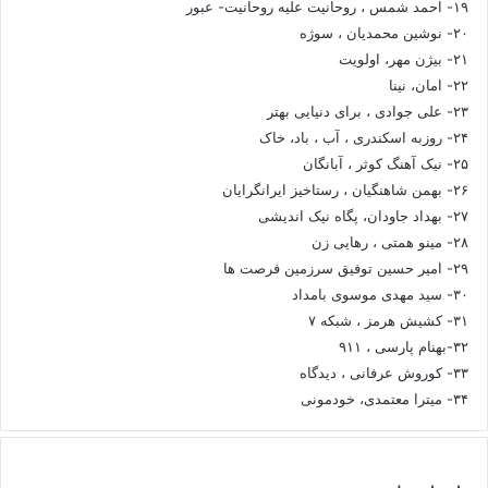
۱۹- احمد شمس ، روحانیت علیه روحانیت- عبور
۲۰- نوشین محمدیان ، سوژه
۲۱- بیژن مهر، اولویت
۲۲- امان، نینا
۲۳- علی جوادی ، برای دنیایی بهتر
۲۴- روزبه اسکندری ، آب ، باد، خاک
۲۵- نیک آهنگ کوثر ، آبانگان
۲۶- بهمن شاهنگیان ، رستاخیز ایرانگرایان
۲۷- بهداد جاودان، پگاه نیک اندیشی
۲۸- مینو همتی ، رهایی زن
۲۹- امیر حسین توفیق سرزمین فرصت ها
۳۰- سید مهدی موسوی بامداد
۳۱- کشیش هرمز ، شبکه ۷
۳۲-بهنام پارسی ، ۹۱۱
۳۳- کوروش عرفانی ، دیدگاه
۳۴- میترا معتمدی، خودمونی