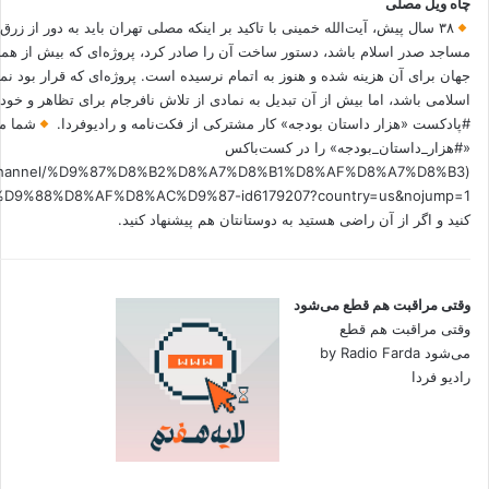
چاه ویل مصلی
۳۸ سال پیش، آیت‌الله خمینی با تاکید بر اینکه مصلی تهران باید به دور از زرق
مساجد صدر اسلام باشد، دستور ساخت آن را صادر کرد، پروژه‌ای که بیش از هم
جهان برای آن هزینه شده و هنوز به اتمام نرسیده است. پروژه‌ای که قرار بود نم
اسلامی باشد، اما بیش از آن تبدیل به نمادی از تلاش نافرجام برای تظاهر و خ
#پادکست «هزار داستان بودجه» کار مشترکی از فکت‌نامه و رادیوفردا.
شما می
«#هزار_داستان_بودجه» را در کست‌باکس
.fm/channel/%D9%87%D8%B2%D8%A7%D8%B1%D8%AF%D8%A7%D8%B3
کنید و اگر از آن راضی هستید به دوستانتان هم پیشنهاد کنید.
وقتی مراقبت هم قطع می‌شود
وقتی مراقبت هم قطع
می‌شود by Radio Farda
رادیو فردا