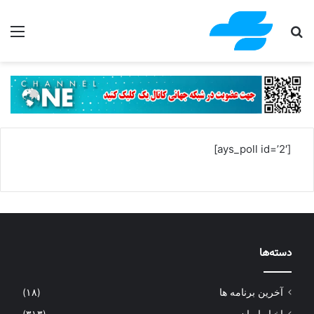
جستجو برای
منو
[ays_poll id=’2′]
دسته‌ها
آخرین برنامه ها
(۱۸)
اخبار ایران
(۳۱۳)