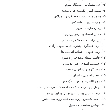
۳-آرش مشکات، ایستگاه سوم
۴- منشه امیر، یکشنبه ها با منشه
۵- محمد منظر پور ، خط قرمز ، هدلاین
۶- بهمن جلدی ، پولیتیکس
۷- پیمان عارف ، مرور
۸- حسن اعتمادی ، رمز پیروزی
۹- پیر خراسانی ، فعلا در خدمتیم
۱۰- پری عسگری، پنجره ای به سوی آزادی
۱۱- رضا علوی ، آشیانه اندیشه ها
۱۲- قاسم شعله سعدی، راه سوم
۱۳- جمشید اسدی ، هم اندیشی
۱۴- رضا گوهرزاد، ایران پست
۱۵- سعید احمدی ، ایران پاد
۱۶- روح الله رحیم پور ، زنگ خبر
۱۷- جلال ایجادی، فلسفه ، جامعه شناسی ، سیاست
۱۸- رضا حسین بر، بینشی نو برای ایرانی نو
۱۹- احمد شمس ، روحانیت علیه روحانیت- عبور
۲۰- نوشین محمدیان ، سوژه