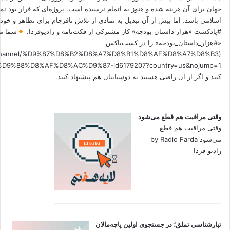
جهان برای آن هزینه شده و هنوز به اتمام نرسیده است. پروژه‌ای که قرار بود نم
اسلامی باشد، اما بیش از آن تبدیل به نمادی از تلاش نافرجام برای تظاهر و خ
#پادکست «هزار داستان بودجه» کار مشترکی از فکت‌نامه و رادیوفردا.
شما می
«#هزار_داستان_بودجه» را در کست‌باکس
.fm/channel/%D9%87%D8%B2%D8%A7%D8%B1%D8%AF%D8%A7%D8%B3
کنید و اگر از آن راضی هستید به دوستانتان هم پیشنهاد کنید.
وقتی مراقبت هم قطع می‌شود
وقتی مراقبت هم قطع
می‌شود by Radio Farda
رادیو فردا
تبارشناسی تملق؛ در جستجوی اولین‌ پاچه‌مالان