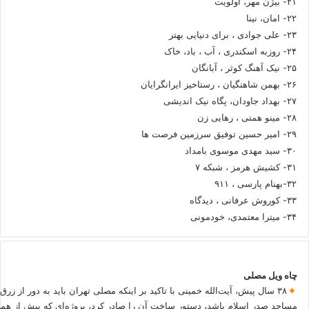
۲۱- بیژن مهر، اولویت
۲۲- امان، نینا
۲۳- علی جوادی ، برای دنیایی بهتر
۲۴- روزبه اسکندری ، آب ، باد، خاک
۲۵- نیک آهنگ کوثر ، آبانگان
۲۶- بهمن شاهنگیان ، رستاخیز ایرانگرایان
۲۷- بهداد جاودان، پگاه نیک اندیشی
۲۸- مینو همتی ، رهایی زن
۲۹- امیر حسین توفیق سرزمین فرصت ها
۳۰- سید مهدی موسوی بامداد
۳۱- کشیش هرمز ، شبکه ۷
۳۲-بهنام پارسی ، ۹۱۱
۳۳- کوروش عرفانی ، دیدگاه
۳۴- میترا معتمدی، خودمونی
چاه ویل مصلی
۳۸ سال پیش، آیت‌الله خمینی با تاکید بر اینکه مصلی تهران باید به دور از زرق
مساجد صدر اسلام باشد، دستور ساخت آن را صادر کرد، پروژه‌ای که بیش از هم