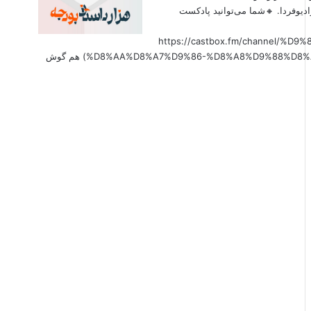
دیوفردا. 🔸شما می‌توانید پادکست
(https://castbox.fm/channel
%D8%AA%D8%A7%D9%86-%D8%A8%D9%88%D8%AF%D8%AC%D9%87-id6179207?country=us&nojump=1) هم گوش