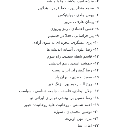
۴- منشه امیر، یکشنبه ها با منشه
۵- محمد منظر پور ، خط قرمز ، هدلاین
۶- بهمن جلدی ، پولیتیکس
۷- پیمان عارف ، مرور
۸- حسن اعتمادی ، رمز پیروزی
۹- پیر خراسانی ، فعلا در خدمتیم
۱۰- پری عسگری، پنجره ای به سوی آزادی
۱۱- رضا علوی ، آشیانه اندیشه ها
۱۲- قاسم شعله سعدی، راه سوم
۱۳- جمشید اسدی ، هم اندیشی
۱۴- رضا گوهرزاد، ایران پست
۱۵- سعید احمدی ، ایران پاد
۱۶- روح الله رحیم پور ، زنگ خبر
۱۷- جلال ایجادی، فلسفه ، جامعه شناسی ، سیاست
۱۸- رضا حسین بر، بینشی نو برای ایرانی نو
۱۹- احمد شمس ، روحانیت علیه روحانیت- عبور
۲۰- نوشین محمدیان ، سوژه
۲۱- بیژن مهر، اولویت
۲۲- امان، نینا