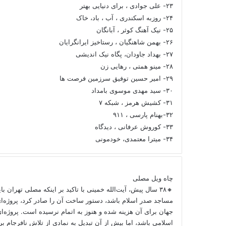
۲۳- علی جوادی ، برای دنیایی بهتر
۲۴- روزبه اسکندری ، آب ، باد، خاک
۲۵- نیک آهنگ کوثر ، آبانگان
۲۶- بهمن شاهنگیان ، رستاخیز ایرانگرایان
۲۷- بهداد جاودان، پگاه نیک اندیشی
۲۸- مینو همتی ، رهایی زن
۲۹- امیر حسین توفیق سرزمین فرصت ها
۳۰- سید مهدی موسوی بامداد
۳۱- کشیش هرمز ، شبکه ۷
۳۲-بهنام پارسی ، ۹۱۱
۳۳- کوروش عرفانی ، دیدگاه
۳۴- میترا معتمدی، خودمونی
چاه ویل مصلی
🔸۳۸ سال پیش، آیت‌الله خمینی با تاکید بر اینکه مصلی تهران ب
مساجد صدر اسلام باشد، دستور ساخت آن را صادر کرد، پروژه‌ا
جهان برای آن هزینه شده و هنوز به اتمام نرسیده است. پروژه‌ای
اسلامی باشد، اما بیش از آن تبدیل به نمادی از تلاش نافرجام 