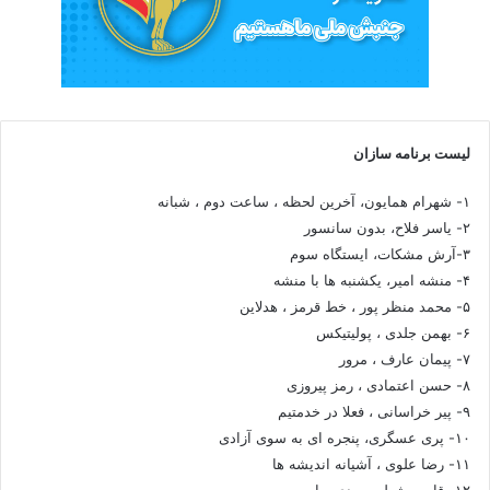
لیست برنامه سازان
۱- شهرام همایون، آخرین لحظه ، ساعت دوم ، شبانه
۲- یاسر فلاح، بدون سانسور
۳-آرش مشکات، ایستگاه سوم
۴- منشه امیر، یکشنبه ها با منشه
۵- محمد منظر پور ، خط قرمز ، هدلاین
۶- بهمن جلدی ، پولیتیکس
۷- پیمان عارف ، مرور
۸- حسن اعتمادی ، رمز پیروزی
۹- پیر خراسانی ، فعلا در خدمتیم
۱۰- پری عسگری، پنجره ای به سوی آزادی
۱۱- رضا علوی ، آشیانه اندیشه ها
۱۲- قاسم شعله سعدی، راه سوم