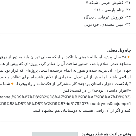
۳۱- کشیش هرمز ، شبکه ۷
۳۲-بهنام پارسی ، ۹۱۱
۳۳- کوروش عرفانی ، دیدگاه
۳۴- میترا معتمدی، خودمونی
چاه ویل مصلی
۳۸ سال پیش، آیت‌الله خمینی با تاکید بر اینکه مصلی تهران باید به دور از زرق
مساجد صدر اسلام باشد، دستور ساخت آن را صادر کرد، پروژه‌ای که بیش از هم
جهان برای آن هزینه شده و هنوز به اتمام نرسیده است. پروژه‌ای که قرار بود نم
اسلامی باشد، اما بیش از آن تبدیل به نمادی از تلاش نافرجام برای تظاهر و خ
#پادکست «هزار داستان بودجه» کار مشترکی از فکت‌نامه و رادیوفردا.
شما می
«#هزار_داستان_بودجه» را در کست‌باکس
.fm/channel/%D9%87%D8%B2%D8%A7%D8%B1%D8%AF%D8%A7%D8%B3
کنید و اگر از آن راضی هستید به دوستانتان هم پیشنهاد کنید.
وقتی مراقبت هم قطع می‌شود