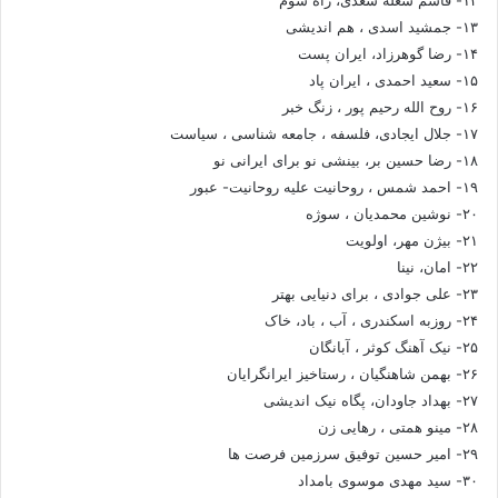
۱۳- جمشید اسدی ، هم اندیشی
۱۴- رضا گوهرزاد، ایران پست
۱۵- سعید احمدی ، ایران پاد
۱۶- روح الله رحیم پور ، زنگ خبر
۱۷- جلال ایجادی، فلسفه ، جامعه شناسی ، سیاست
۱۸- رضا حسین بر، بینشی نو برای ایرانی نو
۱۹- احمد شمس ، روحانیت علیه روحانیت- عبور
۲۰- نوشین محمدیان ، سوژه
۲۱- بیژن مهر، اولویت
۲۲- امان، نینا
۲۳- علی جوادی ، برای دنیایی بهتر
۲۴- روزبه اسکندری ، آب ، باد، خاک
۲۵- نیک آهنگ کوثر ، آبانگان
۲۶- بهمن شاهنگیان ، رستاخیز ایرانگرایان
۲۷- بهداد جاودان، پگاه نیک اندیشی
۲۸- مینو همتی ، رهایی زن
۲۹- امیر حسین توفیق سرزمین فرصت ها
۳۰- سید مهدی موسوی بامداد