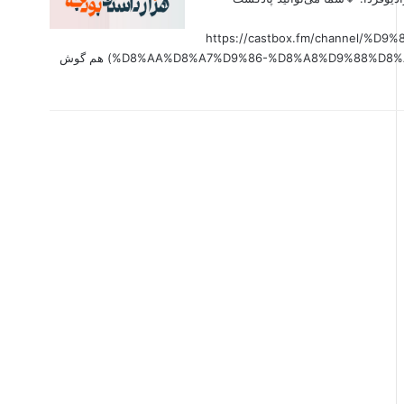
(https://castbox.fm/channel
%D8%AA%D8%A7%D9%86-%D8%A8%D9%88%D8%AF%D8%AC%D9%87-id6179207?country=us&nojump=1) هم گوش