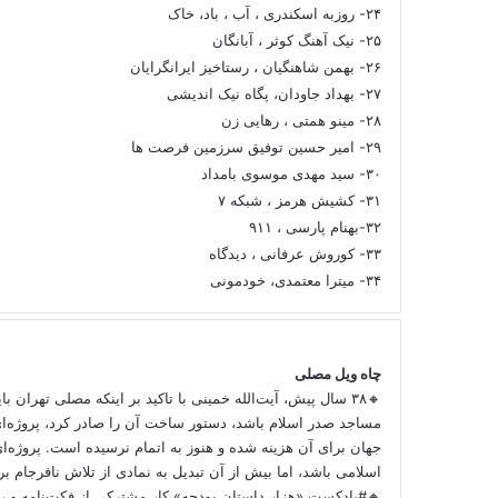
۲۴- روزبه اسکندری ، آب ، باد، خاک
۲۵- نیک آهنگ کوثر ، آبانگان
۲۶- بهمن شاهنگیان ، رستاخیز ایرانگرایان
۲۷- بهداد جاودان، پگاه نیک اندیشی
۲۸- مینو همتی ، رهایی زن
۲۹- امیر حسین توفیق سرزمین فرصت ها
۳۰- سید مهدی موسوی بامداد
۳۱- کشیش هرمز ، شبکه ۷
۳۲-بهنام پارسی ، ۹۱۱
۳۳- کوروش عرفانی ، دیدگاه
۳۴- میترا معتمدی، خودمونی
چاه ویل مصلی
🔸۳۸ سال پیش، آیت‌الله خمینی با تاکید بر اینکه مصلی تهران ب
مساجد صدر اسلام باشد، دستور ساخت آن را صادر کرد، پروژه‌ا
جهان برای آن هزینه شده و هنوز به اتمام نرسیده است. پروژه‌ای
اسلامی باشد، اما بیش از آن تبدیل به نمادی از تلاش نافرجام 
🔸#پادکست «هزار داستان بودجه» کار مشترکی از فکت‌نامه و را