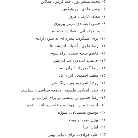
۵- محمد منظر پور ، خط قرمز ، هدلاین
۶- بهمن جلدی ، پولیتیکس
۷- پیمان عارف ، مرور
۸- حسن اعتمادی ، رمز پیروزی
۹- پیر خراسانی ، فعلا در خدمتیم
۱۰- پری عسگری، پنجره ای به سوی آزادی
۱۱- رضا علوی ، آشیانه اندیشه ها
۱۲- قاسم شعله سعدی، راه سوم
۱۳- جمشید اسدی ، هم اندیشی
۱۴- رضا گوهرزاد، ایران پست
۱۵- سعید احمدی ، ایران پاد
۱۶- روح الله رحیم پور ، زنگ خبر
۱۷- جلال ایجادی، فلسفه ، جامعه شناسی ، سیاست
۱۸- رضا حسین بر، بینشی نو برای ایرانی نو
۱۹- احمد شمس ، روحانیت علیه روحانیت- عبور
۲۰- نوشین محمدیان ، سوژه
۲۱- بیژن مهر، اولویت
۲۲- امان، نینا
۲۳- علی جوادی ، برای دنیایی بهتر