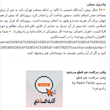
چاه ویل مصلی
۳۸ سال پیش، آیت‌الله خمینی با تاکید بر اینکه مصلی تهران باید به دور از زرق
مساجد صدر اسلام باشد، دستور ساخت آن را صادر کرد، پروژه‌ای که بیش از هم
جهان برای آن هزینه شده و هنوز به اتمام نرسیده است. پروژه‌ای که قرار بود نم
اسلامی باشد، اما بیش از آن تبدیل به نمادی از تلاش نافرجام برای تظاهر و خ
#پادکست «هزار داستان بودجه» کار مشترکی از فکت‌نامه و رادیوفردا.
شما می
«#هزار_داستان_بودجه» را در کست‌باکس
.fm/channel/%D9%87%D8%B2%D8%A7%D8%B1%D8%AF%D8%A7%D8%B3
کنید و اگر از آن راضی هستید به دوستانتان هم پیشنهاد کنید.
وقتی مراقبت هم قطع می‌شود
وقتی مراقبت هم قطع
می‌شود by Radio Farda
رادیو فردا