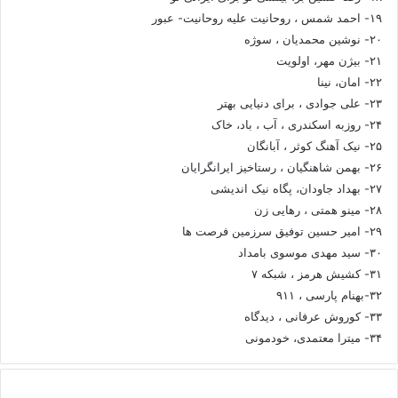
۱۹- احمد شمس ، روحانیت علیه روحانیت- عبور
۲۰- نوشین محمدیان ، سوژه
۲۱- بیژن مهر، اولویت
۲۲- امان، نینا
۲۳- علی جوادی ، برای دنیایی بهتر
۲۴- روزبه اسکندری ، آب ، باد، خاک
۲۵- نیک آهنگ کوثر ، آبانگان
۲۶- بهمن شاهنگیان ، رستاخیز ایرانگرایان
۲۷- بهداد جاودان، پگاه نیک اندیشی
۲۸- مینو همتی ، رهایی زن
۲۹- امیر حسین توفیق سرزمین فرصت ها
۳۰- سید مهدی موسوی بامداد
۳۱- کشیش هرمز ، شبکه ۷
۳۲-بهنام پارسی ، ۹۱۱
۳۳- کوروش عرفانی ، دیدگاه
۳۴- میترا معتمدی، خودمونی