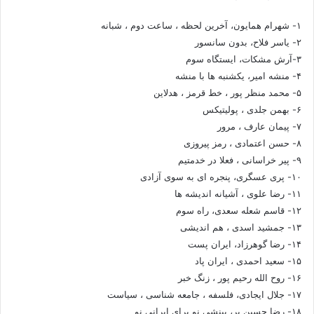
۱- شهرام همایون، آخرین لحظه ، ساعت دوم ، شبانه
۲- یاسر فلاح، بدون سانسور
۳-آرش مشکات، ایستگاه سوم
۴- منشه امیر، یکشنبه ها با منشه
۵- محمد منظر پور ، خط قرمز ، هدلاین
۶- بهمن جلدی ، پولیتیکس
۷- پیمان عارف ، مرور
۸- حسن اعتمادی ، رمز پیروزی
۹- پیر خراسانی ، فعلا در خدمتیم
۱۰- پری عسگری، پنجره ای به سوی آزادی
۱۱- رضا علوی ، آشیانه اندیشه ها
۱۲- قاسم شعله سعدی، راه سوم
۱۳- جمشید اسدی ، هم اندیشی
۱۴- رضا گوهرزاد، ایران پست
۱۵- سعید احمدی ، ایران پاد
۱۶- روح الله رحیم پور ، زنگ خبر
۱۷- جلال ایجادی، فلسفه ، جامعه شناسی ، سیاست
۱۸- رضا حسین بر، بینشی نو برای ایرانی نو