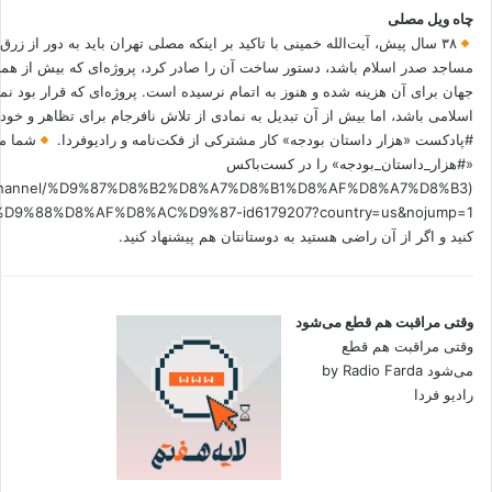
چاه ویل مصلی
۳۸ سال پیش، آیت‌الله خمینی با تاکید بر اینکه مصلی تهران باید به دور از زرق
مساجد صدر اسلام باشد، دستور ساخت آن را صادر کرد، پروژه‌ای که بیش از هم
جهان برای آن هزینه شده و هنوز به اتمام نرسیده است. پروژه‌ای که قرار بود نم
اسلامی باشد، اما بیش از آن تبدیل به نمادی از تلاش نافرجام برای تظاهر و خ
#پادکست «هزار داستان بودجه» کار مشترکی از فکت‌نامه و رادیوفردا.
شما می
«#هزار_داستان_بودجه» را در کست‌باکس
.fm/channel/%D9%87%D8%B2%D8%A7%D8%B1%D8%AF%D8%A7%D8%B3
کنید و اگر از آن راضی هستید به دوستانتان هم پیشنهاد کنید.
وقتی مراقبت هم قطع می‌شود
وقتی مراقبت هم قطع
می‌شود by Radio Farda
رادیو فردا