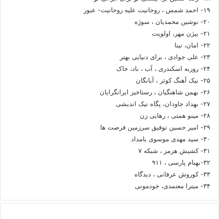
۱۹- احمد شمس ، روحانیت علیه روحانیت- عبور
۲۰- نوشین محمدیان ، سوژه
۲۱- بیژن مهر، اولویت
۲۲- امان، نینا
۲۳- علی جوادی ، برای دنیایی بهتر
۲۴- روزبه اسکندری ، آب ، باد، خاک
۲۵- نیک آهنگ کوثر ، آبانگان
۲۶- بهمن شاهنگیان ، رستاخیز ایرانگرایان
۲۷- بهداد جاودان، پگاه نیک اندیشی
۲۸- مینو همتی ، رهایی زن
۲۹- امیر حسین توفیق سرزمین فرصت ها
۳۰- سید مهدی موسوی بامداد
۳۱- کشیش هرمز ، شبکه ۷
۳۲-بهنام پارسی ، ۹۱۱
۳۳- کوروش عرفانی ، دیدگاه
۳۴- میترا معتمدی، خودمونی