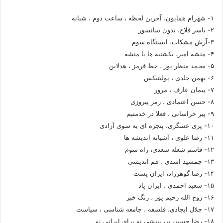
۱- شهرام همایون، آخرین لحظه ، ساعت دوم ، شبانه
۲- یاسر فلاح، بدون سانسور
۳-آرش مشکات، ایستگاه سوم
۴- منشه امیر، یکشنبه ها با منشه
۵- محمد منظر پور ، خط قرمز ، هدلاین
۶- بهمن جلدی ، پولیتیکس
۷- پیمان عارف ، مرور
۸- حسن اعتمادی ، رمز پیروزی
۹- پیر خراسانی ، فعلا در خدمتیم
۱۰- پری عسگری، پنجره ای به سوی آزادی
۱۱- رضا علوی ، آشیانه اندیشه ها
۱۲- قاسم شعله سعدی، راه سوم
۱۳- جمشید اسدی ، هم اندیشی
۱۴- رضا گوهرزاد، ایران پست
۱۵- سعید احمدی ، ایران پاد
۱۶- روح الله رحیم پور ، زنگ خبر
۱۷- جلال ایجادی، فلسفه ، جامعه شناسی ، سیاست
۱۸- رضا حسین بر، بینشی نو برای ایرانی نو