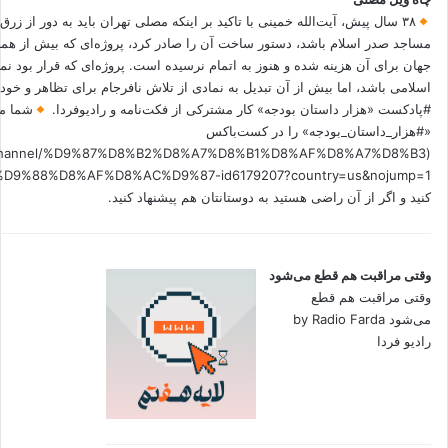
۳۸ سال پیش، آیت‌الله خمینی با تاکید بر اینکه مصلی تهران باید به دور از زرق
مساجد صدر اسلام باشد، دستور ساخت آن را صادر کرد، پروژه‌ای که بیش از هم
جهان برای آن هزینه شده و هنوز به اتمام نرسیده است. پروژه‌ای که قرار بود نم
اسلامی باشد، اما بیش از آن تبدیل به نمادی از تلاش نافرجام برای تظاهر و خ
#پادکست «هزار داستان بودجه» کار مشترکی از فکت‌نامه و رادیوفردا.
شما می
«#هزار_داستان_بودجه» را در کست‌باکس
.fm/channel/%D9%87%D8%B2%D8%A7%D8%B1%D8%AF%D8%A7%D8%B3
کنید و اگر از آن راضی هستید به دوستانتان هم پیشنهاد کنید.
وقتی مراقبت هم قطع می‌شود
وقتی مراقبت هم قطع
می‌شود by Radio Farda
رادیو فردا