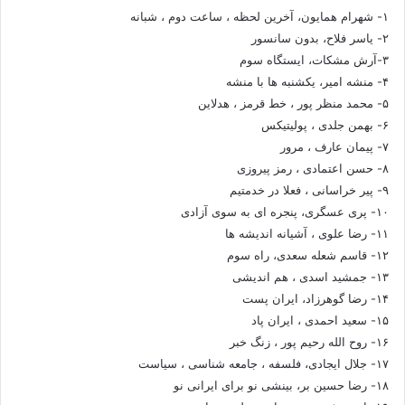
۱- شهرام همایون، آخرین لحظه ، ساعت دوم ، شبانه
۲- یاسر فلاح، بدون سانسور
۳-آرش مشکات، ایستگاه سوم
۴- منشه امیر، یکشنبه ها با منشه
۵- محمد منظر پور ، خط قرمز ، هدلاین
۶- بهمن جلدی ، پولیتیکس
۷- پیمان عارف ، مرور
۸- حسن اعتمادی ، رمز پیروزی
۹- پیر خراسانی ، فعلا در خدمتیم
۱۰- پری عسگری، پنجره ای به سوی آزادی
۱۱- رضا علوی ، آشیانه اندیشه ها
۱۲- قاسم شعله سعدی، راه سوم
۱۳- جمشید اسدی ، هم اندیشی
۱۴- رضا گوهرزاد، ایران پست
۱۵- سعید احمدی ، ایران پاد
۱۶- روح الله رحیم پور ، زنگ خبر
۱۷- جلال ایجادی، فلسفه ، جامعه شناسی ، سیاست
۱۸- رضا حسین بر، بینشی نو برای ایرانی نو