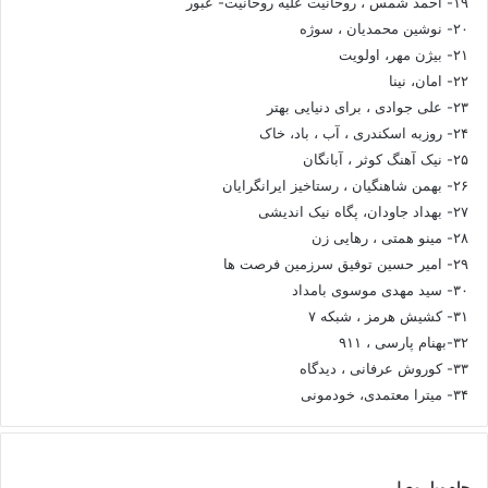
۱۹- احمد شمس ، روحانیت علیه روحانیت- عبور
۲۰- نوشین محمدیان ، سوژه
۲۱- بیژن مهر، اولویت
۲۲- امان، نینا
۲۳- علی جوادی ، برای دنیایی بهتر
۲۴- روزبه اسکندری ، آب ، باد، خاک
۲۵- نیک آهنگ کوثر ، آبانگان
۲۶- بهمن شاهنگیان ، رستاخیز ایرانگرایان
۲۷- بهداد جاودان، پگاه نیک اندیشی
۲۸- مینو همتی ، رهایی زن
۲۹- امیر حسین توفیق سرزمین فرصت ها
۳۰- سید مهدی موسوی بامداد
۳۱- کشیش هرمز ، شبکه ۷
۳۲-بهنام پارسی ، ۹۱۱
۳۳- کوروش عرفانی ، دیدگاه
۳۴- میترا معتمدی، خودمونی
چاه ویل مصلی