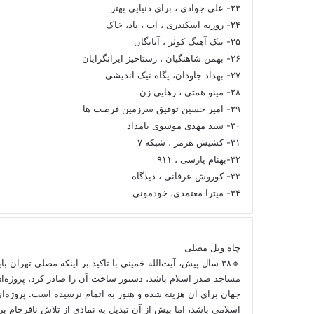
۲۳- علی جوادی ، برای دنیایی بهتر
۲۴- روزبه اسکندری ، آب ، باد، خاک
۲۵- نیک آهنگ کوثر ، آبانگان
۲۶- بهمن شاهنگیان ، رستاخیز ایرانگرایان
۲۷- بهداد جاودان، پگاه نیک اندیشی
۲۸- مینو همتی ، رهایی زن
۲۹- امیر حسین توفیق سرزمین فرصت ها
۳۰- سید مهدی موسوی بامداد
۳۱- کشیش هرمز ، شبکه ۷
۳۲-بهنام پارسی ، ۹۱۱
۳۳- کوروش عرفانی ، دیدگاه
۳۴- میترا معتمدی، خودمونی
چاه ویل مصلی
🔸۳۸ سال پیش، آیت‌الله خمینی با تاکید بر اینکه مصلی تهران ب
مساجد صدر اسلام باشد، دستور ساخت آن را صادر کرد، پروژه‌ا
جهان برای آن هزینه شده و هنوز به اتمام نرسیده است. پروژه‌ای
اسلامی باشد، اما بیش از آن تبدیل به نمادی از تلاش نافرجام 