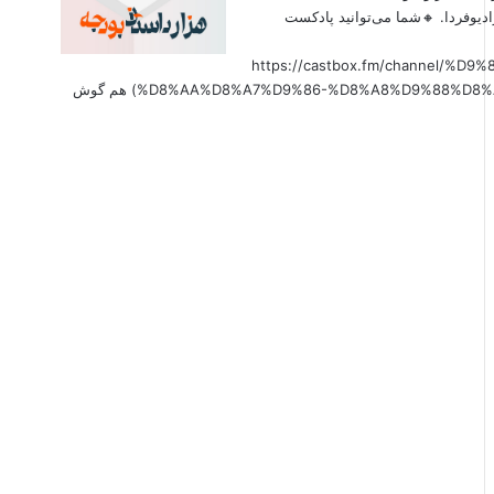
دیوفردا. 🔸شما می‌توانید پادکست
(https://castbox.fm/channel
%D8%AA%D8%A7%D9%86-%D8%A8%D9%88%D8%AF%D8%AC%D9%87-id6179207?country=us&nojump=1) هم گوش