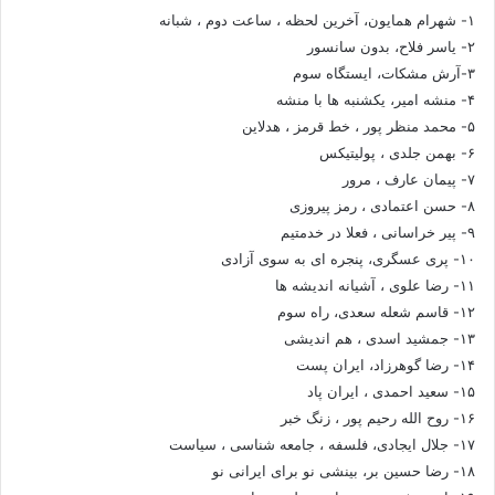
۱- شهرام همایون، آخرین لحظه ، ساعت دوم ، شبانه
۲- یاسر فلاح، بدون سانسور
۳-آرش مشکات، ایستگاه سوم
۴- منشه امیر، یکشنبه ها با منشه
۵- محمد منظر پور ، خط قرمز ، هدلاین
۶- بهمن جلدی ، پولیتیکس
۷- پیمان عارف ، مرور
۸- حسن اعتمادی ، رمز پیروزی
۹- پیر خراسانی ، فعلا در خدمتیم
۱۰- پری عسگری، پنجره ای به سوی آزادی
۱۱- رضا علوی ، آشیانه اندیشه ها
۱۲- قاسم شعله سعدی، راه سوم
۱۳- جمشید اسدی ، هم اندیشی
۱۴- رضا گوهرزاد، ایران پست
۱۵- سعید احمدی ، ایران پاد
۱۶- روح الله رحیم پور ، زنگ خبر
۱۷- جلال ایجادی، فلسفه ، جامعه شناسی ، سیاست
۱۸- رضا حسین بر، بینشی نو برای ایرانی نو