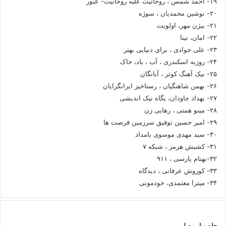
۱۹- احمد شمس ، روحانیت علیه روحانیت- عبور
۲۰- نوشین محمدیان ، سوژه
۲۱- بیژن مهر، اولویت
۲۲- امان، نینا
۲۳- علی جوادی ، برای دنیایی بهتر
۲۴- روزبه اسکندری ، آب ، باد، خاک
۲۵- نیک آهنگ کوثر ، آبانگان
۲۶- بهمن شاهنگیان ، رستاخیز ایرانگرایان
۲۷- بهداد جاودان، پگاه نیک اندیشی
۲۸- مینو همتی ، رهایی زن
۲۹- امیر حسین توفیق سرزمین فرصت ها
۳۰- سید مهدی موسوی بامداد
۳۱- کشیش هرمز ، شبکه ۷
۳۲-بهنام پارسی ، ۹۱۱
۳۳- کوروش عرفانی ، دیدگاه
۳۴- میترا معتمدی، خودمونی
چاه ویل مصلی