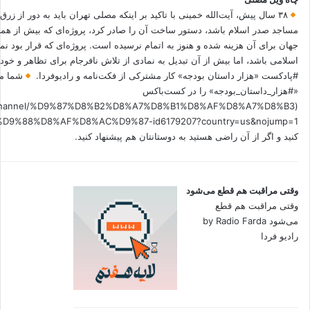
۳۸ سال پیش، آیت‌الله خمینی با تاکید بر اینکه مصلی تهران باید به دور از زرق
مساجد صدر اسلام باشد، دستور ساخت آن را صادر کرد، پروژه‌ای که بیش از هم
جهان برای آن هزینه شده و هنوز به اتمام نرسیده است. پروژه‌ای که قرار بود نم
اسلامی باشد، اما بیش از آن تبدیل به نمادی از تلاش نافرجام برای تظاهر و خ
#پادکست «هزار داستان بودجه» کار مشترکی از فکت‌نامه و رادیوفردا.
شما می
«#هزار_داستان_بودجه» را در کست‌باکس
.fm/channel/%D9%87%D8%B2%D8%A7%D8%B1%D8%AF%D8%A7%D8%B3
کنید و اگر از آن راضی هستید به دوستانتان هم پیشنهاد کنید.
وقتی مراقبت هم قطع می‌شود
وقتی مراقبت هم قطع
می‌شود by Radio Farda
رادیو فردا