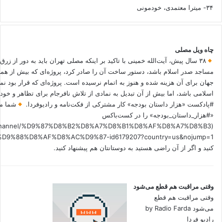
۳۴- میترا معتمدی، خودمونی
چاه ویل مصلی
۳۸ سال پیش، آیت‌الله خمینی با تاکید بر اینکه مصلی تهران باید به دور از زرق
مساجد صدر اسلام باشد، دستور ساخت آن را صادر کرد، پروژه‌ای که بیش از هم
جهان برای آن هزینه شده و هنوز به اتمام نرسیده است. پروژه‌ای که قرار بود نم
اسلامی باشد، اما بیش از آن تبدیل به نمادی از تلاش نافرجام برای تظاهر و خ
#پادکست «هزار داستان بودجه» کار مشترکی از فکت‌نامه و رادیوفردا.
شما می
«#هزار_داستان_بودجه» را در کست‌باکس
.fm/channel/%D9%87%D8%B2%D8%A7%D8%B1%D8%AF%D8%A7%D8%B3
کنید و اگر از آن راضی هستید به دوستانتان هم پیشنهاد کنید.
وقتی مراقبت هم قطع می‌شود
وقتی مراقبت هم قطع
می‌شود by Radio Farda
رادیو فردا