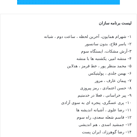
لیست برنامه سازان
۱- شهرام همایون، آخرین لحظه ، ساعت دوم ، شبانه
۲- یاسر فلاح، بدون سانسور
۳-آرش مشکات، ایستگاه سوم
۴- منشه امیر، یکشنبه ها با منشه
۵- محمد منظر پور ، خط قرمز ، هدلاین
۶- بهمن جلدی ، پولیتیکس
۷- پیمان عارف ، مرور
۸- حسن اعتمادی ، رمز پیروزی
۹- پیر خراسانی ، فعلا در خدمتیم
۱۰- پری عسگری، پنجره ای به سوی آزادی
۱۱- رضا علوی ، آشیانه اندیشه ها
۱۲- قاسم شعله سعدی، راه سوم
۱۳- جمشید اسدی ، هم اندیشی
۱۴- رضا گوهرزاد، ایران پست