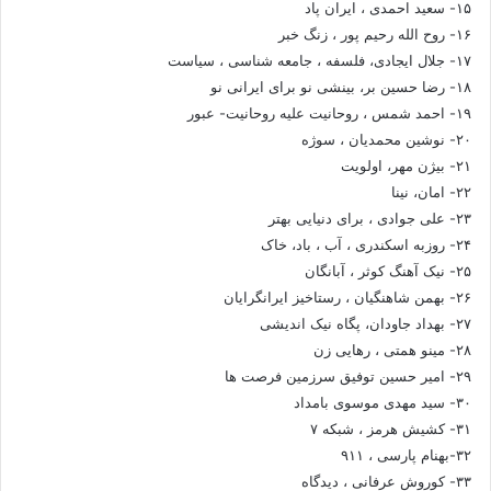
۱۵- سعید احمدی ، ایران پاد
۱۶- روح الله رحیم پور ، زنگ خبر
۱۷- جلال ایجادی، فلسفه ، جامعه شناسی ، سیاست
۱۸- رضا حسین بر، بینشی نو برای ایرانی نو
۱۹- احمد شمس ، روحانیت علیه روحانیت- عبور
۲۰- نوشین محمدیان ، سوژه
۲۱- بیژن مهر، اولویت
۲۲- امان، نینا
۲۳- علی جوادی ، برای دنیایی بهتر
۲۴- روزبه اسکندری ، آب ، باد، خاک
۲۵- نیک آهنگ کوثر ، آبانگان
۲۶- بهمن شاهنگیان ، رستاخیز ایرانگرایان
۲۷- بهداد جاودان، پگاه نیک اندیشی
۲۸- مینو همتی ، رهایی زن
۲۹- امیر حسین توفیق سرزمین فرصت ها
۳۰- سید مهدی موسوی بامداد
۳۱- کشیش هرمز ، شبکه ۷
۳۲-بهنام پارسی ، ۹۱۱
۳۳- کوروش عرفانی ، دیدگاه