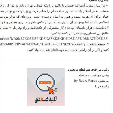
۳۸ سال پیش، آیت‌الله خمینی با تاکید بر اینکه مصلی تهران باید به دور از زرق
مساجد صدر اسلام باشد، دستور ساخت آن را صادر کرد، پروژه‌ای که بیش از هم
جهان برای آن هزینه شده و هنوز به اتمام نرسیده است. پروژه‌ای که قرار بود نم
اسلامی باشد، اما بیش از آن تبدیل به نمادی از تلاش نافرجام برای تظاهر و خ
#پادکست «هزار داستان بودجه» کار مشترکی از فکت‌نامه و رادیوفردا.
شما می
«#هزار_داستان_بودجه» را در کست‌باکس
.fm/channel/%D9%87%D8%B2%D8%A7%D8%B1%D8%AF%D8%A7%D8%B3
کنید و اگر از آن راضی هستید به دوستانتان هم پیشنهاد کنید.
وقتی مراقبت هم قطع می‌شود
وقتی مراقبت هم قطع
می‌شود by Radio Farda
رادیو فردا