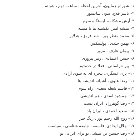
۱- شهرام همایون، آخرین لحظه ، ساعت دوم ، شبانه
۲- یاسر فلاح، بدون سانسور
۳-آرش مشکات، ایستگاه سوم
۴- منشه امیر، یکشنبه ها با منشه
۵- محمد منظر پور ، خط قرمز ، هدلاین
۶- بهمن جلدی ، پولیتیکس
۷- پیمان عارف ، مرور
۸- حسن اعتمادی ، رمز پیروزی
۹- پیر خراسانی ، فعلا در خدمتیم
۱۰- پری عسگری، پنجره ای به سوی آزادی
۱۱- رضا علوی ، آشیانه اندیشه ها
۱۲- قاسم شعله سعدی، راه سوم
۱۳- جمشید اسدی ، هم اندیشی
۱۴- رضا گوهرزاد، ایران پست
۱۵- سعید احمدی ، ایران پاد
۱۶- روح الله رحیم پور ، زنگ خبر
۱۷- جلال ایجادی، فلسفه ، جامعه شناسی ، سیاست
۱۸- رضا حسین بر، بینشی نو برای ایرانی نو