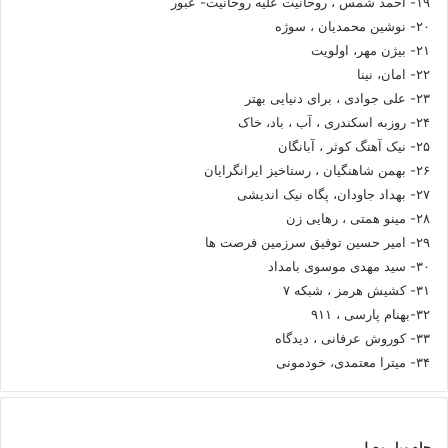
۱۹- احمد شمس ، روحانیت علیه روحانیت- عبور
۲۰- نوشین محمدیان ، سوژه
۲۱- بیژن مهر، اولویت
۲۲- امان، نینا
۲۳- علی جوادی ، برای دنیایی بهتر
۲۴- روزبه اسکندری ، آب ، باد، خاک
۲۵- نیک آهنگ کوثر ، آبانگان
۲۶- بهمن شاهنگیان ، رستاخیز ایرانگرایان
۲۷- بهداد جاودان، پگاه نیک اندیشی
۲۸- مینو همتی ، رهایی زن
۲۹- امیر حسین توفیق سرزمین فرصت ها
۳۰- سید مهدی موسوی بامداد
۳۱- کشیش هرمز ، شبکه ۷
۳۲-بهنام پارسی ، ۹۱۱
۳۳- کوروش عرفانی ، دیدگاه
۳۴- میترا معتمدی، خودمونی
چاه ویل مصلی