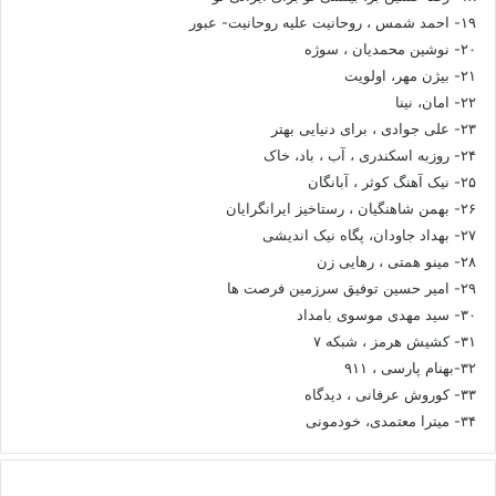
۱۹- احمد شمس ، روحانیت علیه روحانیت- عبور
۲۰- نوشین محمدیان ، سوژه
۲۱- بیژن مهر، اولویت
۲۲- امان، نینا
۲۳- علی جوادی ، برای دنیایی بهتر
۲۴- روزبه اسکندری ، آب ، باد، خاک
۲۵- نیک آهنگ کوثر ، آبانگان
۲۶- بهمن شاهنگیان ، رستاخیز ایرانگرایان
۲۷- بهداد جاودان، پگاه نیک اندیشی
۲۸- مینو همتی ، رهایی زن
۲۹- امیر حسین توفیق سرزمین فرصت ها
۳۰- سید مهدی موسوی بامداد
۳۱- کشیش هرمز ، شبکه ۷
۳۲-بهنام پارسی ، ۹۱۱
۳۳- کوروش عرفانی ، دیدگاه
۳۴- میترا معتمدی، خودمونی