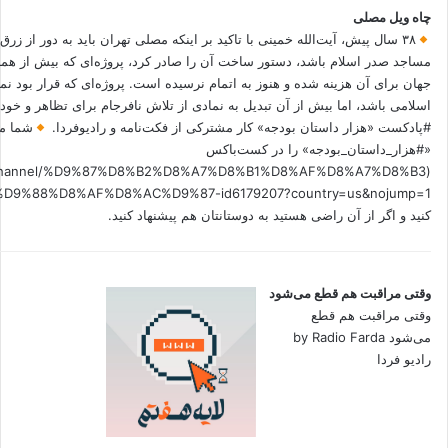
چاه ویل مصلی
۳۸ سال پیش، آیت‌الله خمینی با تاکید بر اینکه مصلی تهران باید به دور از زرق
مساجد صدر اسلام باشد، دستور ساخت آن را صادر کرد، پروژه‌ای که بیش از هم
جهان برای آن هزینه شده و هنوز به اتمام نرسیده است. پروژه‌ای که قرار بود نم
اسلامی باشد، اما بیش از آن تبدیل به نمادی از تلاش نافرجام برای تظاهر و خ
#پادکست «هزار داستان بودجه» کار مشترکی از فکت‌نامه و رادیوفردا.
شما می
«#هزار_داستان_بودجه» را در کست‌باکس
.fm/channel/%D9%87%D8%B2%D8%A7%D8%B1%D8%AF%D8%A7%D8%B3
کنید و اگر از آن راضی هستید به دوستانتان هم پیشنهاد کنید.
وقتی مراقبت هم قطع می‌شود
وقتی مراقبت هم قطع
می‌شود by Radio Farda
رادیو فردا