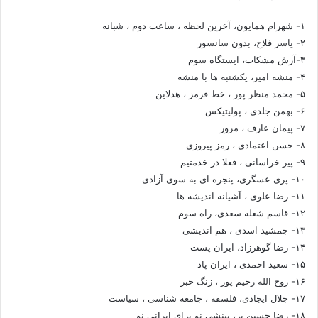
۱- شهرام همایون، آخرین لحظه ، ساعت دوم ، شبانه
۲- یاسر فلاح، بدون سانسور
۳-آرش مشکات، ایستگاه سوم
۴- منشه امیر، یکشنبه ها با منشه
۵- محمد منظر پور ، خط قرمز ، هدلاین
۶- بهمن جلدی ، پولیتیکس
۷- پیمان عارف ، مرور
۸- حسن اعتمادی ، رمز پیروزی
۹- پیر خراسانی ، فعلا در خدمتیم
۱۰- پری عسگری، پنجره ای به سوی آزادی
۱۱- رضا علوی ، آشیانه اندیشه ها
۱۲- قاسم شعله سعدی، راه سوم
۱۳- جمشید اسدی ، هم اندیشی
۱۴- رضا گوهرزاد، ایران پست
۱۵- سعید احمدی ، ایران پاد
۱۶- روح الله رحیم پور ، زنگ خبر
۱۷- جلال ایجادی، فلسفه ، جامعه شناسی ، سیاست
۱۸- رضا حسین بر، بینشی نو برای ایرانی نو