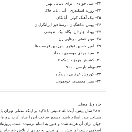
۲۳- علی جوادی ، برای دنیایی بهتر
۲۴- روزبه اسکندری ، آب ، باد، خاک
۲۵- نیک آهنگ کوثر ، آبانگان
۲۶- بهمن شاهنگیان ، رستاخیز ایرانگرایان
۲۷- بهداد جاودان، پگاه نیک اندیشی
۲۸- مینو همتی ، رهایی زن
۲۹- امیر حسین توفیق سرزمین فرصت ها
۳۰- سید مهدی موسوی بامداد
۳۱- کشیش هرمز ، شبکه ۷
۳۲-بهنام پارسی ، ۹۱۱
۳۳- کوروش عرفانی ، دیدگاه
۳۴- میترا معتمدی، خودمونی
چاه ویل مصلی
🔸۳۸ سال پیش، آیت‌الله خمینی با تاکید بر اینکه مصلی تهران ب
مساجد صدر اسلام باشد، دستور ساخت آن را صادر کرد، پروژه‌ا
جهان برای آن هزینه شده و هنوز به اتمام نرسیده است. پروژه‌ای
اسلامی باشد، اما بیش از آن تبدیل به نمادی از تلاش نافرجام 