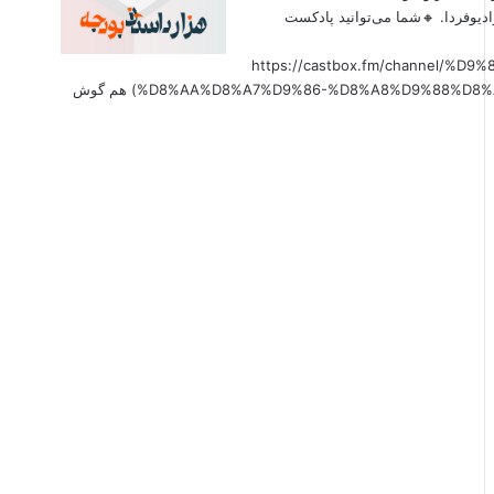
دیوفردا. 🔸شما می‌توانید پادکست
(https://castbox.fm/channel
%D8%AA%D8%A7%D9%86-%D8%A8%D9%88%D8%AF%D8%AC%D9%87-id6179207?country=us&nojump=1) هم گوش