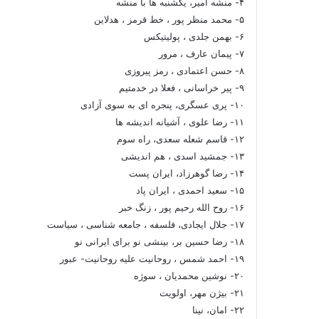
۴- منشه امیر، یکشنبه ها با منشه
۵- محمد منظر پور ، خط قرمز ، هدلاین
۶- بهمن جلدی ، پولیتیکس
۷- پیمان عارف ، مرور
۸- حسن اعتمادی ، رمز پیروزی
۹- پیر خراسانی ، فعلا در خدمتیم
۱۰- پری عسگری، پنجره ای به سوی آزادی
۱۱- رضا علوی ، آشیانه اندیشه ها
۱۲- قاسم شعله سعدی، راه سوم
۱۳- جمشید اسدی ، هم اندیشی
۱۴- رضا گوهرزاد، ایران پست
۱۵- سعید احمدی ، ایران پاد
۱۶- روح الله رحیم پور ، زنگ خبر
۱۷- جلال ایجادی، فلسفه ، جامعه شناسی ، سیاست
۱۸- رضا حسین بر، بینشی نو برای ایرانی نو
۱۹- احمد شمس ، روحانیت علیه روحانیت- عبور
۲۰- نوشین محمدیان ، سوژه
۲۱- بیژن مهر، اولویت
۲۲- امان، نینا