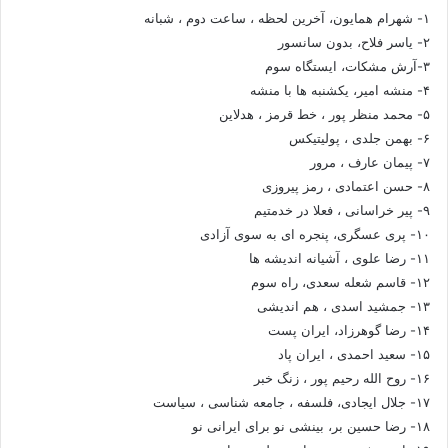
۱- شهرام همایون، آخرین لحظه ، ساعت دوم ، شبانه
۲- یاسر فلاح، بدون سانسور
۳-آرش مشکات، ایستگاه سوم
۴- منشه امیر، یکشنبه ها با منشه
۵- محمد منظر پور ، خط قرمز ، هدلاین
۶- بهمن جلدی ، پولیتیکس
۷- پیمان عارف ، مرور
۸- حسن اعتمادی ، رمز پیروزی
۹- پیر خراسانی ، فعلا در خدمتیم
۱۰- پری عسگری، پنجره ای به سوی آزادی
۱۱- رضا علوی ، آشیانه اندیشه ها
۱۲- قاسم شعله سعدی، راه سوم
۱۳- جمشید اسدی ، هم اندیشی
۱۴- رضا گوهرزاد، ایران پست
۱۵- سعید احمدی ، ایران پاد
۱۶- روح الله رحیم پور ، زنگ خبر
۱۷- جلال ایجادی، فلسفه ، جامعه شناسی ، سیاست
۱۸- رضا حسین بر، بینشی نو برای ایرانی نو