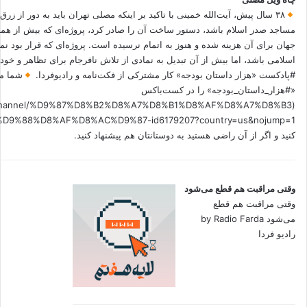
۳۸ سال پیش، آیت‌الله خمینی با تاکید بر اینکه مصلی تهران باید به دور از زرق
مساجد صدر اسلام باشد، دستور ساخت آن را صادر کرد، پروژه‌ای که بیش از هم
جهان برای آن هزینه شده و هنوز به اتمام نرسیده است. پروژه‌ای که قرار بود نم
اسلامی باشد، اما بیش از آن تبدیل به نمادی از تلاش نافرجام برای تظاهر و خ
#پادکست «هزار داستان بودجه» کار مشترکی از فکت‌نامه و رادیوفردا.
شما می
«#هزار_داستان_بودجه» را در کست‌باکس
.fm/channel/%D9%87%D8%B2%D8%A7%D8%B1%D8%AF%D8%A7%D8%B3
کنید و اگر از آن راضی هستید به دوستانتان هم پیشنهاد کنید.
وقتی مراقبت هم قطع می‌شود
وقتی مراقبت هم قطع
می‌شود by Radio Farda
رادیو فردا