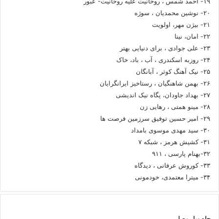
۱۹- احمد شمس ، روحانیت علیه روحانیت- عبور
۲۰- نوشین محمدیان ، سوژه
۲۱- بیژن مهر، اولویت
۲۲- امان، نینا
۲۳- علی جوادی ، برای دنیایی بهتر
۲۴- روزبه اسکندری ، آب ، باد، خاک
۲۵- نیک آهنگ کوثر ، آبانگان
۲۶- بهمن شاهنگیان ، رستاخیز ایرانگرایان
۲۷- بهداد جاودان، پگاه نیک اندیشی
۲۸- مینو همتی ، رهایی زن
۲۹- امیر حسین توفیق سرزمین فرصت ها
۳۰- سید مهدی موسوی بامداد
۳۱- کشیش هرمز ، شبکه ۷
۳۲-بهنام پارسی ، ۹۱۱
۳۳- کوروش عرفانی ، دیدگاه
۳۴- میترا معتمدی، خودمونی
چاه ویل مصلی