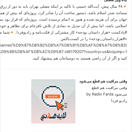
۳۸ سال پیش، آیت‌الله خمینی با تاکید بر اینکه مصلی تهران باید به دور از زرق
مساجد صدر اسلام باشد، دستور ساخت آن را صادر کرد، پروژه‌ای که بیش از هم
جهان برای آن هزینه شده و هنوز به اتمام نرسیده است. پروژه‌ای که قرار بود نم
اسلامی باشد، اما بیش از آن تبدیل به نمادی از تلاش نافرجام برای تظاهر و خ
#پادکست «هزار داستان بودجه» کار مشترکی از فکت‌نامه و رادیوفردا.
شما می
«#هزار_داستان_بودجه» را در کست‌باکس
.fm/channel/%D9%87%D8%B2%D8%A7%D8%B1%D8%AF%D8%A7%D8%B3
کنید و اگر از آن راضی هستید به دوستانتان هم پیشنهاد کنید.
وقتی مراقبت هم قطع می‌شود
وقتی مراقبت هم قطع
می‌شود by Radio Farda
رادیو فردا