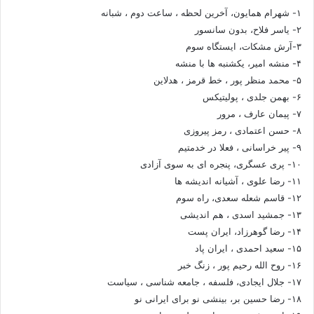
۱- شهرام همایون، آخرین لحظه ، ساعت دوم ، شبانه
۲- یاسر فلاح، بدون سانسور
۳-آرش مشکات، ایستگاه سوم
۴- منشه امیر، یکشنبه ها با منشه
۵- محمد منظر پور ، خط قرمز ، هدلاین
۶- بهمن جلدی ، پولیتیکس
۷- پیمان عارف ، مرور
۸- حسن اعتمادی ، رمز پیروزی
۹- پیر خراسانی ، فعلا در خدمتیم
۱۰- پری عسگری، پنجره ای به سوی آزادی
۱۱- رضا علوی ، آشیانه اندیشه ها
۱۲- قاسم شعله سعدی، راه سوم
۱۳- جمشید اسدی ، هم اندیشی
۱۴- رضا گوهرزاد، ایران پست
۱۵- سعید احمدی ، ایران پاد
۱۶- روح الله رحیم پور ، زنگ خبر
۱۷- جلال ایجادی، فلسفه ، جامعه شناسی ، سیاست
۱۸- رضا حسین بر، بینشی نو برای ایرانی نو