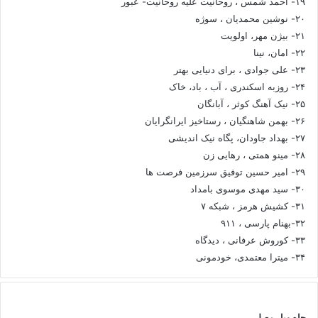
۱۹- احمد شمس ، روحانیت علیه روحانیت- عبور
۲۰- نوشین محمدیان ، سوژه
۲۱- بیژن مهر، اولویت
۲۲- امان، نینا
۲۳- علی جوادی ، برای دنیایی بهتر
۲۴- روزبه اسکندری ، آب ، باد، خاک
۲۵- نیک آهنگ کوثر ، آبانگان
۲۶- بهمن شاهنگیان ، رستاخیز ایرانگرایان
۲۷- بهداد جاودان، پگاه نیک اندیشی
۲۸- مینو همتی ، رهایی زن
۲۹- امیر حسین توفیق سرزمین فرصت ها
۳۰- سید مهدی موسوی بامداد
۳۱- کشیش هرمز ، شبکه ۷
۳۲-بهنام پارسی ، ۹۱۱
۳۳- کوروش عرفانی ، دیدگاه
۳۴- میترا معتمدی، خودمونی
چاه ویل مصلی