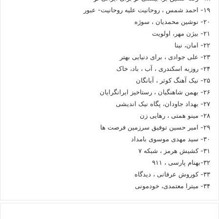
۱۹- احمد شمس ، روحانیت علیه روحانیت- عبور
۲۰- نوشین محمدیان ، سوژه
۲۱- بیژن مهر، اولویت
۲۲- امان، نینا
۲۳- علی جوادی ، برای دنیایی بهتر
۲۴- روزبه اسکندری ، آب ، باد، خاک
۲۵- نیک آهنگ کوثر ، آبانگان
۲۶- بهمن شاهنگیان ، رستاخیز ایرانگرایان
۲۷- بهداد جاودان، پگاه نیک اندیشی
۲۸- مینو همتی ، رهایی زن
۲۹- امیر حسین توفیق سرزمین فرصت ها
۳۰- سید مهدی موسوی بامداد
۳۱- کشیش هرمز ، شبکه ۷
۳۲-بهنام پارسی ، ۹۱۱
۳۳- کوروش عرفانی ، دیدگاه
۳۴- میترا معتمدی، خودمونی