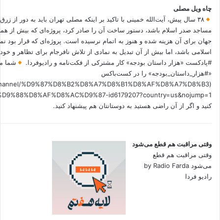
چاه ویل مصلی
۳۸ سال پیش، آیت‌الله خمینی با تاکید بر اینکه مصلی تهران باید به دور از زرق
مساجد صدر اسلام باشد، دستور ساخت آن را صادر کرد، پروژه‌ای که بیش از هم
جهان برای آن هزینه شده و هنوز به اتمام نرسیده است. پروژه‌ای که قرار بود نم
اسلامی باشد، اما بیش از آن تبدیل به نمادی از تلاش نافرجام برای تظاهر و خ
#پادکست «هزار داستان بودجه» کار مشترکی از فکت‌نامه و رادیوفردا.
شما می
«#هزار_داستان_بودجه» را در کست‌باکس
.fm/channel/%D9%87%D8%B2%D8%A7%D8%B1%D8%AF%D8%A7%D8%B3
کنید و اگر از آن راضی هستید به دوستانتان هم پیشنهاد کنید.
وقتی مراقبت هم قطع می‌شود
وقتی مراقبت هم قطع
می‌شود by Radio Farda
رادیو فردا