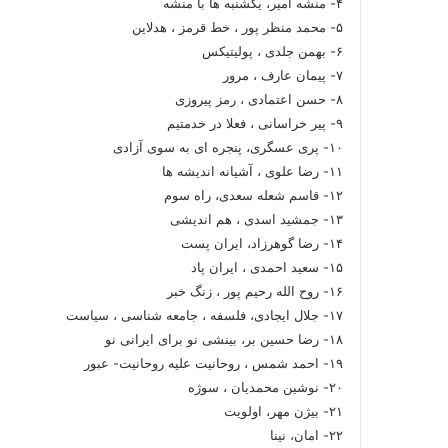
۴- منشه امیر، یکشنبه ها با منشه
۵- محمد منظر پور ، خط قرمز ، هدلاین
۶- بهمن جلدی ، پولیتیکس
۷- پیمان عارف ، مرور
۸- حسن اعتمادی ، رمز پیروزی
۹- پیر خراسانی ، فعلا در خدمتیم
۱۰- پری عسگری، پنجره ای به سوی آزادی
۱۱- رضا علوی ، آشیانه اندیشه ها
۱۲- قاسم شعله سعدی، راه سوم
۱۳- جمشید اسدی ، هم اندیشی
۱۴- رضا گوهرزاد، ایران پست
۱۵- سعید احمدی ، ایران پاد
۱۶- روح الله رحیم پور ، زنگ خبر
۱۷- جلال ایجادی، فلسفه ، جامعه شناسی ، سیاست
۱۸- رضا حسین بر، بینشی نو برای ایرانی نو
۱۹- احمد شمس ، روحانیت علیه روحانیت- عبور
۲۰- نوشین محمدیان ، سوژه
۲۱- بیژن مهر، اولویت
۲۲- امان، نینا