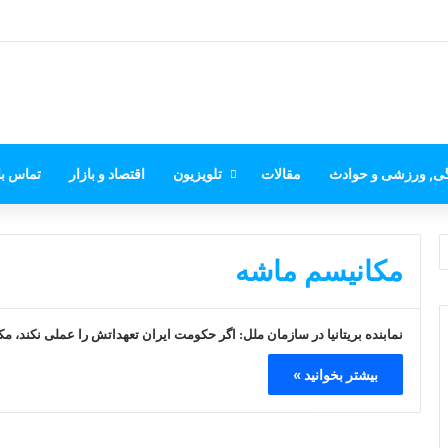
گی, ورزشی و حوادث
مقالات
تلویزیون
اقتصاد و بازار
تماس با
مکانیسم ماشه
نمابنده بریتانیا در سازمان ملل: اگر حکومت ایران تعهداتش را عملی نکند، مک
بیشتر بخوانید »