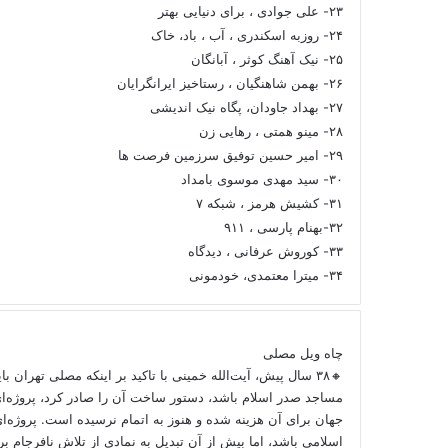
۲۳- علی جوادی ، برای دنیایی بهتر
۲۴- روزبه اسکندری ، آب ، باد، خاک
۲۵- نیک آهنگ کوثر ، آبانگان
۲۶- بهمن شاهنگیان ، رستاخیز ایرانگرایان
۲۷- بهداد جاودان، پگاه نیک اندیشی
۲۸- مینو همتی ، رهایی زن
۲۹- امیر حسین توفیق سرزمین فرصت ها
۳۰- سید مهدی موسوی بامداد
۳۱- کشیش هرمز ، شبکه ۷
۳۲-بهنام پارسی ، ۹۱۱
۳۳- کوروش عرفانی ، دیدگاه
۳۴- میترا معتمدی، خودمونی
چاه ویل مصلی
🔸۳۸ سال پیش، آیت‌الله خمینی با تاکید بر اینکه مصلی تهران ب
مساجد صدر اسلام باشد، دستور ساخت آن را صادر کرد، پروژه‌ا
جهان برای آن هزینه شده و هنوز به اتمام نرسیده است. پروژه‌ای
اسلامی باشد، اما بیش از آن تبدیل به نمادی از تلاش نافرجام 