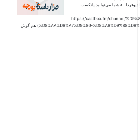
دیوفردا. 🔸شما می‌توانید پادکست
(https://castbox.fm/channel
%D8%AA%D8%A7%D9%86-%D8%A8%D9%88%D8%AF%D8%AC%D9%87-id6179207?country=us&nojump=1) هم گوش